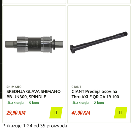
SHIMANO
GIANT
SREDNJA GLAVA SHIMANO
GIANT Prednja osovina
BB-UN300, SPINDLE
Thru AXLE QR GA 19 100
SQUARE TYPE, SHELL BSA


Na stanju — 5 kom
Na stanju — 2 kom
68MM
29,90 KM
47,00 KM


Prikazuje 1-24 od 35 proizvoda