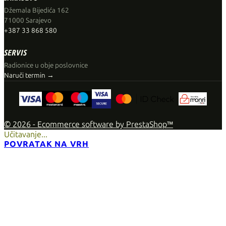
Džemala Bijedića 162
71000 Sarajevo
+387 33 868 580
SERVIS
Radionice u obje poslovnice
Naruči termin →
© 2026 - Ecommerce software by PrestaShop™
Učitavanje...
POVRATAK NA VRH