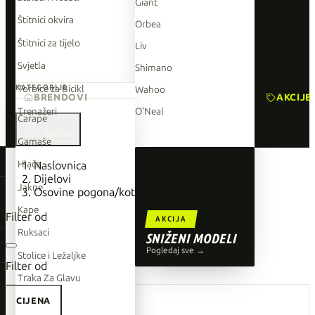
Giant
Štitnici okvira
Orbea
Štitnici za tijelo
Liv
Svjetla
Shimano
Torbice za Bicikl
KATEGORIJE
Wahoo
BRENDOVI
AKCIJE
Trenažeri
O'Neal
Čarape

Gamaše
TOP BRENDOVI
Hlače
Naslovnica
Dijelovi
Giant
Jakne
Osovine pogona/kotača
Orbea
Kape
Filter od
AKCIJA
Liv
Ruksaci
SNIŽENI MODELI
Shimano
Pogledaj sve →
Stolice i Ležaljke
Filter od
Wahoo
Traka Za Glavu
O'Neal
CIJENA