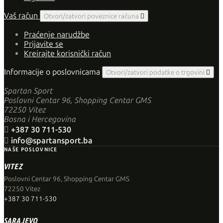
Vaš račun
Otvori/zatvori poveznice računa

Praćenje narudžbe
Prijavite se
Kreirajte korisnički račun
Informacije o poslovnicama
Otvori/zatvori podatke o trgovini

Spartan Sport
Poslovni Centar 96, Shopping Centar GMS
72250 Vitez
Bosna i Hercegovina

+387 30 711-530

info@spartansport.ba
NAŠE POSLOVNICE
VITEZ
Poslovni Centar 96, Shopping Centar GMS
72250 Vitez
+387 30 711-530
SARAJEVO