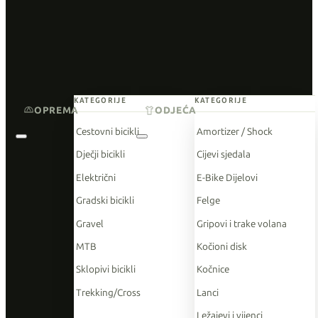
KATEGORIJE
KATEGORIJE
OPREMA
ODJEĆA
Cestovni bicikli
Amortizer / Shock
Dječji bicikli
Cijevi sjedala
Električni
E-Bike Dijelovi
Gradski bicikli
Felge
Gravel
Gripovi i trake volana
MTB
Kočioni disk
Sklopivi bicikli
Kočnice
Trekking/Cross
Lanci
Ležajevi i vijenci