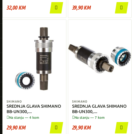
SHELL:BSA 68MM
32,00 KM
39,90 KM


SHIMANO
SHIMANO
SREDNJA GLAVA SHIMANO
SREDNJA GLAVA SHIMANO
BB-UN300,
BB-UN300,
SPINDLE:SQUARE TYPE,
SPINDLE:SQUARE TYPE,


Na stanju — 4 kom
Na stanju — 7 kom
SHELL:BSA 68MM
SHELL:BSA 68MM
29,90 KM
29,90 KM

