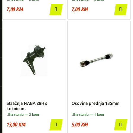
7,00 KM
7,00 KM


Stražnja NABA 28H s
Osovina prednja 135mm
kočnicom


Na stanju — 2 kom
Na stanju — 1 kom
13,00 KM
5,00 KM

