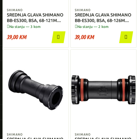
SHIMANO
SHIMANO
SREDNJA GLAVA SHIMANO
SREDNJA GLAVA SHIMANO
BB-ES300, BSA, 68-121MM,
BB-ES300, BSA, 68-126MM,
OCTALINK
OCTALINK


Na stanju — 3 kom
Na stanju — 2 kom
39,00 KM
39,00 KM


SHIMANO
SHIMANO