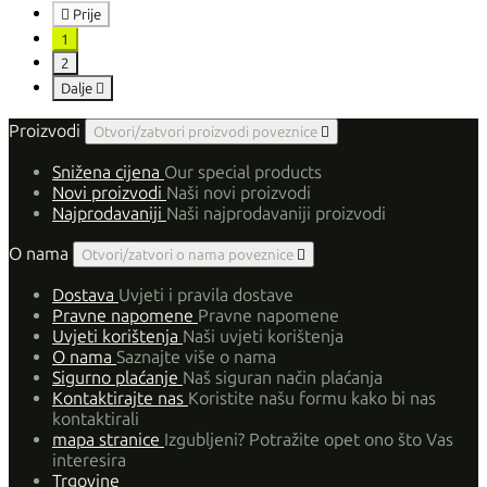

Prije
1
2
Dalje

Proizvodi
Otvori/zatvori proizvodi poveznice

Snižena cijena
Our special products
Novi proizvodi
Naši novi proizvodi
Najprodavaniji
Naši najprodavaniji proizvodi
O nama
Otvori/zatvori o nama poveznice

Dostava
Uvjeti i pravila dostave
Pravne napomene
Pravne napomene
Uvjeti korištenja
Naši uvjeti korištenja
O nama
Saznajte više o nama
Sigurno plaćanje
Naš siguran način plaćanja
Kontaktirajte nas
Koristite našu formu kako bi nas
kontaktirali
mapa stranice
Izgubljeni? Potražite opet ono što Vas
interesira
Trgovine