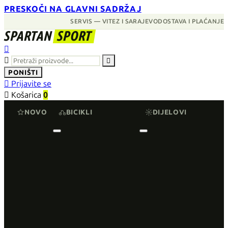
PRESKOČI NA GLAVNI SADRŽAJ
SERVIS — VITEZ I SARAJEVO
DOSTAVA I PLAĆANJE
SPARTAN
SPORT



PONIŠTI

Prijavite se

Košarica
0
NOVO
BICIKLI
DIJELOVI