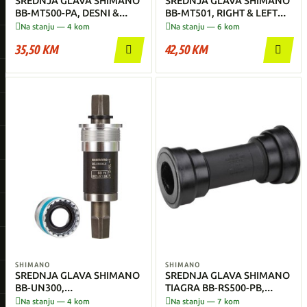
SREDNJA GLAVA SHIMANO
SREDNJA GLAVA SHIMANO
BB-MT500-PA, DESNI &
BB-MT501, RIGHT & LEFT
LIJEVI ADAPTER, PRESS FIT
ADAPTER(BSA)


Na stanju — 4 kom
Na stanju — 6 kom
MTB
35,50 KM
42,50 KM


SHIMANO
SHIMANO
SREDNJA GLAVA SHIMANO
SREDNJA GLAVA SHIMANO
BB-UN300,
TIAGRA BB-RS500-PB,
SPINDLE:SQUARE TYPE,
PRESS FIT ZA CESTOVNI


Na stanju — 4 kom
Na stanju — 7 kom