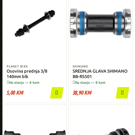
PLANET BIKE
SHIMANO
Osovina prednja 3/8
SREDNJA GLAVA SHIMANO
140mm blk
BB-RS501


Na stanju — 8 kom
Na stanju — 8 kom
5,00 KM
38,90 KM

