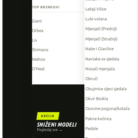
TOP BRENDOVI
Ležaji Vilice
Lule volana
Giant
Mjenjači (Prednji)
Orbea
Mjenjači (Stražnji)
Liv
Nabe i Glavčine
Shimano
Navlake za sjedala
Wahoo
Nosači mjenjača
O'Neal
Obruči
Obujmice cijevi sjedala
Okvir Bicikla
Osovine pogona/kotača
AKCIJA
Pakne kočnica
SNIŽENI MODELI
Pedale
Pogledaj sve →