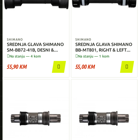
SHIMANO
SHIMANO
SREDNJA GLAVA SHIMANO
SREDNJA GLAVA SHIMANO
SM-BB72-41B, DESNI &
BB-MT801, RIGHT & LEFT
LIJEVI ADAPTER, (PRESS FIT
ADAPTER(BSA)


Na stanju — 4 kom
Na stanju — 1 kom
ZA CESTOVNI))
55,90 KM
55,00 KM

