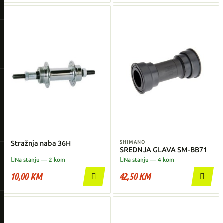
Stražnja naba 36H
SHIMANO
SREDNJA GLAVA SM-BB71


Na stanju — 2 kom
Na stanju — 4 kom
10,00 KM
42,50 KM

