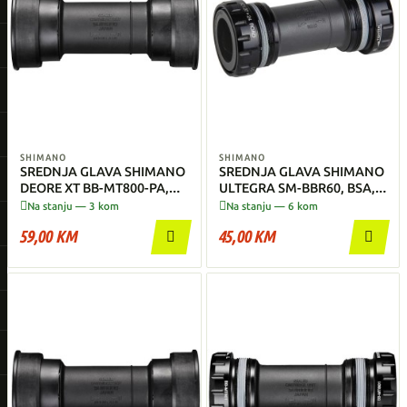
SHIMANO
SHIMANO
SREDNJA GLAVA SHIMANO
SREDNJA GLAVA SHIMANO
DEORE XT BB-MT800-PA,
ULTEGRA SM-BBR60, BSA,
PRESS FIT FOR MTB, DESNI
NAVOJ, Unutarnji


Na stanju — 3 kom
Na stanju — 6 kom
& LIJEVI ADAP
59,00 KM
45,00 KM

