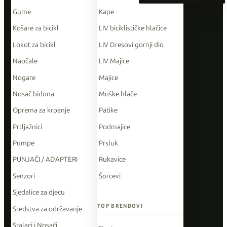
Gume
Kape
Košare za bicikl
LIV biciklističke hlačice
Lokot za bicikl
LIV Dresovi gornji dio
Naočale
LIV Majice
Nogare
Majice
Nosač bidona
Muške hlače
Oprema za krpanje
Patike
Prtljažnici
Podmajice
Pumpe
Prsluk
PUNJAČI / ADAPTERI
Rukavice
Senzori
Šorcevi
Sjedalice za djecu
TOP BRENDOVI
Sredstva za održavanje
Stalaci i Nosači