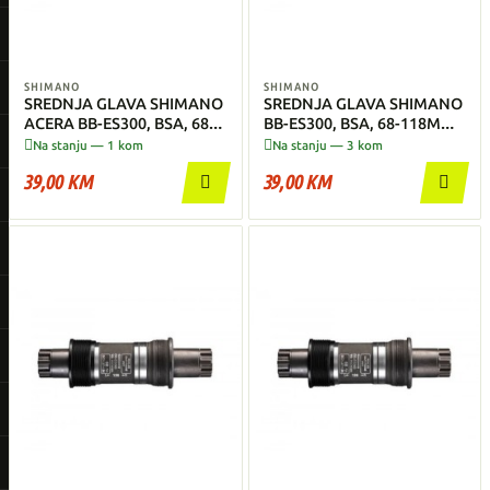
SHIMANO
SHIMANO
SREDNJA GLAVA SHIMANO
SREDNJA GLAVA SHIMANO
ACERA BB-ES300, BSA, 68-
BB-ES300, BSA, 68-118MM,
113MM
OCTALINK


Na stanju — 1 kom
Na stanju — 3 kom
39,00 KM
39,00 KM

