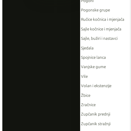
Pogoni
Pogonske grupe
Ručice kočnica i mjenjača
Sajle kočnice i mjenjača
Sajle, bužiri i nastavci
Sjedala
Spojnice lanca
Vanjske gume
Vile
Volan i ekstenzije
Žbice
Zračnice
Zupčanik prednji
Zupčanik stražnji