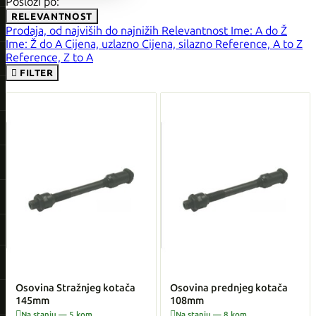
Posloži po:
RELEVANTNOST
Prodaja, od najviših do najnižih
Relevantnost
Ime: A do Ž
Ime: Ž do A
Cijena, uzlazno
Cijena, silazno
Reference, A to Z
Reference, Z to A

FILTER
Osovina Stražnjeg kotača
Osovina prednjeg kotača
145mm
108mm


Na stanju — 5 kom
Na stanju — 8 kom