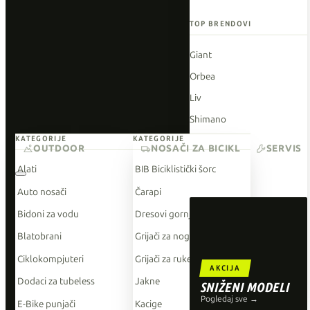
TOP BRENDOVI
Giant
Orbea
Liv
Shimano
KATEGORIJE
KATEGORIJE
Wahoo
OUTDOOR
NOSAČI ZA BICIKL
SERVIS
O'Neal
Alati
BIB Biciklistički šorc
Auto nosači
Čarapi
Bidoni za vodu
Dresovi gornji dio
Blatobrani
Grijači za noge
Ciklokompjuteri
Grijači za ruke
AKCIJA
Dodaci za tubeless
Jakne
SNIŽENI MODELI
Pogledaj sve →
E-Bike punjači
Kacige