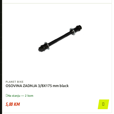
PLANET BIKE
OSOVINA ZADNJA 3/8X175 mm black

Na stanju — 2 kom
5,00 KM
