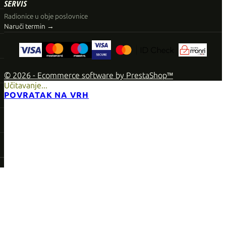
SERVIS
Radionice u obje poslovnice
Naruči termin →
© 2026 - Ecommerce software by PrestaShop™
Učitavanje...
POVRATAK NA VRH