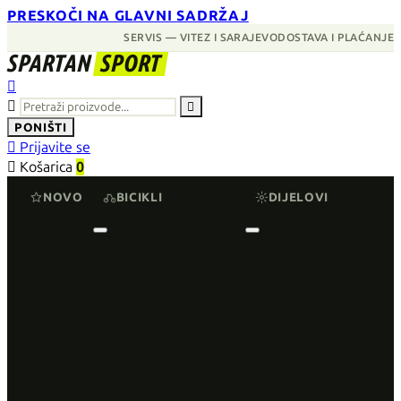
PRESKOČI NA GLAVNI SADRŽAJ
SERVIS — VITEZ I SARAJEVO
DOSTAVA I PLAĆANJE
SPARTAN
SPORT



PONIŠTI

Prijavite se

Košarica
0
NOVO
BICIKLI
DIJELOVI