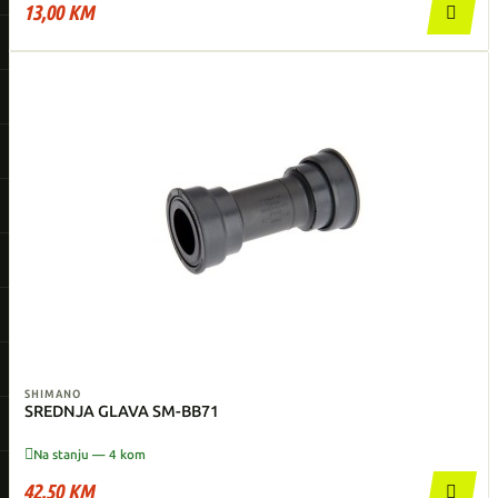
13,00 KM

SHIMANO
SREDNJA GLAVA SM-BB71

Na stanju — 4 kom
42,50 KM
