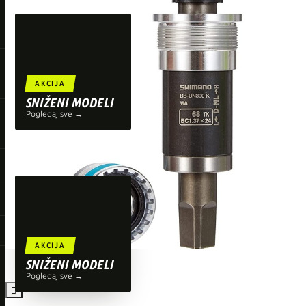
TOP BRENDOVI
Giant
Orbea
Liv
AKCIJA
Shimano
SNIŽENI MODELI
Pogledaj sve →
Wahoo
O'Neal
AKCIJA
SNIŽENI MODELI
Pogledaj sve →
