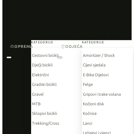
KATEGORIJE
KATEGORIJE
OPREMA
ODJEĆA
Cestovni bicikli
Amortizer / Shock
Dječji bicikli
Cijevi sjedala
Električni
E-Bike Dijelovi
Gradski bicikli
Felge
Gravel
Gripovi i trake volana
MTB
Kočioni disk
Sklopivi bicikli
Kočnice
Trekking/Cross
Lanci
Ležajevi i vijenci