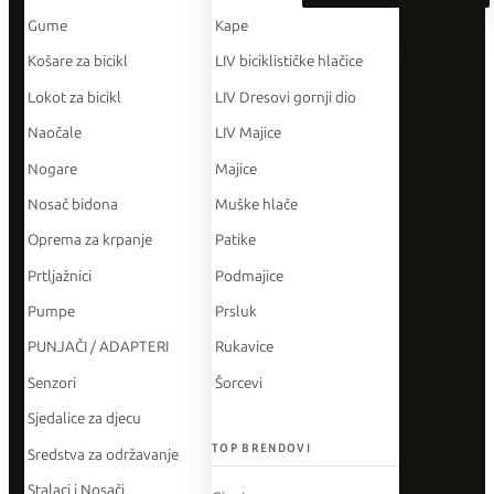
Gume
Kape
Košare za bicikl
LIV biciklističke hlačice
Lokot za bicikl
LIV Dresovi gornji dio
Naočale
LIV Majice
Nogare
Majice
Nosač bidona
Muške hlače
Oprema za krpanje
Patike
Prtljažnici
Podmajice
Pumpe
Prsluk
PUNJAČI / ADAPTERI
Rukavice
Senzori
Šorcevi
Sjedalice za djecu
TOP BRENDOVI
Sredstva za održavanje
Stalaci i Nosači