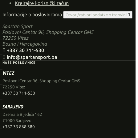
Kreirajte korisnički račun
Informacije o poslovnicama
Otvori/zatvori podatke o trgovini

Spartan Sport
Poslovni Centar 96, Shopping Centar GMS
72250 Vitez
Bosna i Hercegovina

+387 30 711-530

info@spartansport.ba
NAŠE POSLOVNICE
VITEZ
Poslovni Centar 96, Shopping Centar GMS
72250 Vitez
+387 30 711-530
SARAJEVO
Džemala Bijedića 162
71000 Sarajevo
+387 33 868 580