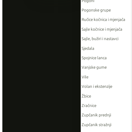
Pogoni
Pogonske grupe
Ručice kočnica i mjenjača
Sajle kočnice i mjenjača
Sajle, bužiri i nastavci
Sjedala
Spojnice lanca
Vanjske gume
Vile
Volan i ekstenzije
Žbice
Zračnice
Zupčanik prednji
Zupčanik stražnji