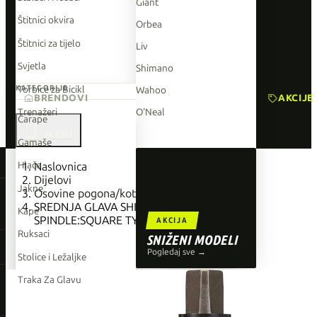
Giant
Štitnici okvira
Orbea
Štitnici za tijelo
Liv
Svjetla
Shimano
Torbice za Bicikl
KATEGORIJE
Wahoo
BRENDOVI
AKCIJE
Trenažeri
O'Neal
Čarape

Gamaše
TOP BRENDOVI
Hlače
Naslovnica
Dijelovi
Giant
Jakne
Osovine pogona/kotača
SREDNJA GLAVA SHIMANO BB-UN300,
Orbea
Kape
SPINDLE:SQUARE TYPE, SHELL:BSA 68MM
AKCIJA
Liv
Ruksaci
SNIŽENI MODELI
Shimano
Pogledaj sve →
Stolice i Ležaljke
Wahoo
Traka Za Glavu
O'Neal