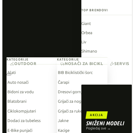
TOP BRENDOVI
Giant
Orbea
Liv
Shimano
KATEGORIJE
KATEGORIJE
Wahoo
OUTDOOR
NOSAČI ZA BICIKL
SERVIS
O'Neal
Alati
BIB Biciklistički šorc
Auto nosači
Čarapi
Bidoni za vodu
Dresovi gornji dio
Blatobrani
Grijači za noge
Ciklokompjuteri
Grijači za ruke
AKCIJA
Dodaci za tubeless
Jakne
SNIŽENI MODELI
Pogledaj sve →
E-Bike punjači
Kacige