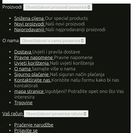
Proizvodi
Otvori/zatvori proizvodi poveznice

Snižena cijena
Our special products
Novi proizvodi
Naši novi proizvodi
Najprodavaniji
Naši najprodavaniji proizvodi
O nama
Otvori/zatvori o nama poveznice

Dostava
Uvjeti i pravila dostave
Pravne napomene
Pravne napomene
Uvjeti korištenja
Naši uvjeti korištenja
O nama
Saznajte više o nama
Sigurno plaćanje
Naš siguran način plaćanja
Kontaktirajte nas
Koristite našu formu kako bi nas
kontaktirali
mapa stranice
Izgubljeni? Potražite opet ono što Vas
interesira
Trgovine
Vaš račun
Otvori/zatvori poveznice računa

Praćenje narudžbe
Prijavite se