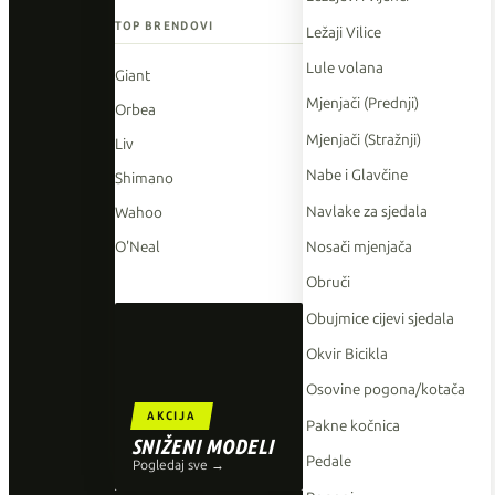
TOP BRENDOVI
Ležaji Vilice
Lule volana
Giant
Mjenjači (Prednji)
Orbea
Mjenjači (Stražnji)
Liv
Nabe i Glavčine
Shimano
Navlake za sjedala
Wahoo
Nosači mjenjača
O'Neal
Obruči
Obujmice cijevi sjedala
Okvir Bicikla
Osovine pogona/kotača
AKCIJA
Pakne kočnica
SNIŽENI MODELI
Pedale
Pogledaj sve →