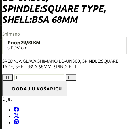
SPINDLE:SQUARE TYPE,
SHELL:BSA 68MM
Shimano
Price:
29,90 KM
s PDV-om
SREDNJA GLAVA SHIMANO BB-UN300, SPINDLE:SQUARE
TYPE, SHELL:BSA 68MM, SPINDLE:LL





DODAJ U KOŠARICU
Dijeli