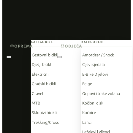
KATEGORIJE
KATEGORIJE
OPREMA
ODJEĆA
Cestovni bicikli
Amortizer / Shock
Dječji bicikli
Cijevi sjedala
Električni
E-Bike Dijelovi
Gradski bicikli
Felge
Gravel
Gripovi i trake volana
MTB
Kočioni disk
Sklopivi bicikli
Kočnice
Trekking/Cross
Lanci
Ležajevi i vijenci