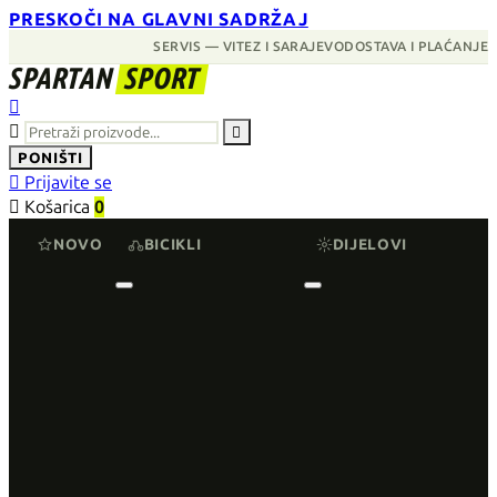
PRESKOČI NA GLAVNI SADRŽAJ
SERVIS — VITEZ I SARAJEVO
DOSTAVA I PLAĆANJE
SPARTAN
SPORT



PONIŠTI

Prijavite se

Košarica
0
NOVO
BICIKLI
DIJELOVI