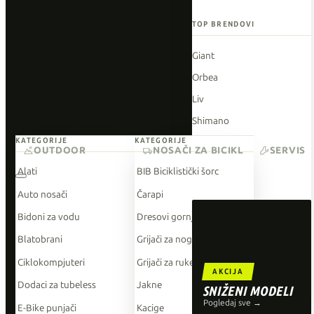
TOP BRENDOVI
Giant
Orbea
Liv
Shimano
KATEGORIJE
KATEGORIJE
Wahoo
OUTDOOR
NOSAČI ZA BICIKL
SERVIS
O'Neal
Alati
BIB Biciklistički šorc
Auto nosači
Čarapi
Bidoni za vodu
Dresovi gornji dio
Blatobrani
Grijači za noge
Ciklokompjuteri
Grijači za ruke
AKCIJA
Dodaci za tubeless
Jakne
SNIŽENI MODELI
Pogledaj sve →
E-Bike punjači
Kacige