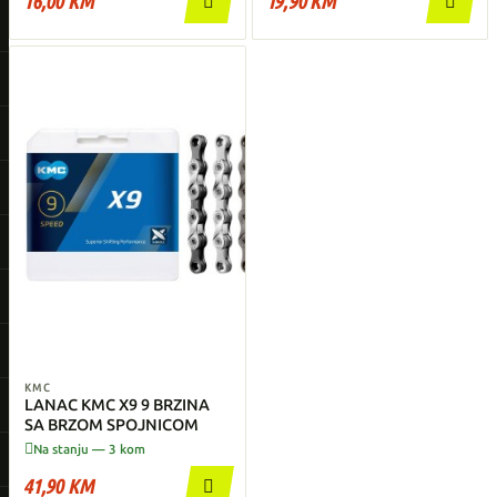
16,00 KM
19,90 KM


KMC
LANAC KMC X9 9 BRZINA
SA BRZOM SPOJNICOM

Na stanju — 3 kom
41,90 KM
