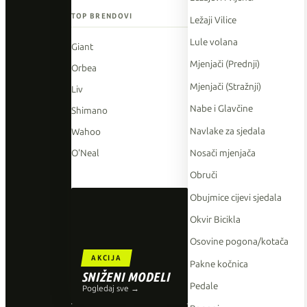
TOP BRENDOVI
Ležaji Vilice
Lule volana
Giant
Mjenjači (Prednji)
Orbea
Mjenjači (Stražnji)
Liv
Nabe i Glavčine
Shimano
Navlake za sjedala
Wahoo
Nosači mjenjača
O'Neal
Obruči
Obujmice cijevi sjedala
Okvir Bicikla
Osovine pogona/kotača
AKCIJA
Pakne kočnica
SNIŽENI MODELI
Pedale
Pogledaj sve →