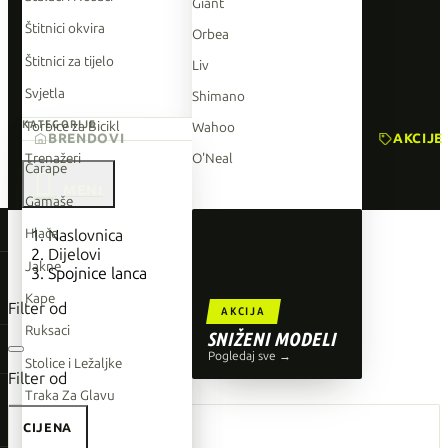
Giant
Štitnici okvira
Orbea
Štitnici za tijelo
Liv
Svjetla
Shimano
Torbice za Bicikl
KATEGORIJE
Wahoo
BRENDOVI
AKCIJE
Trenažeri
O'Neal
Čarape

Gamaše
TOP BRENDOVI
Hlače
Naslovnica
Dijelovi
Giant
Jakne
Spojnice lanca
Orbea
Kape
Filter od
AKCIJA
Liv
Ruksaci
SNIŽENI MODELI
Shimano
Pogledaj sve →
Stolice i Ležaljke
Filter od
Wahoo
Traka Za Glavu
O'Neal
CIJENA