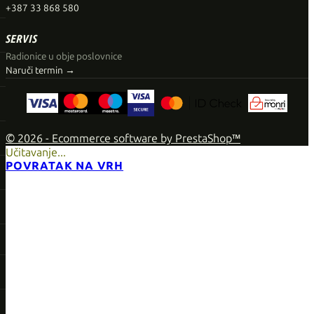
+387 33 868 580
SERVIS
Radionice u obje poslovnice
Naruči termin →
© 2026 - Ecommerce software by PrestaShop™
Učitavanje...
POVRATAK NA VRH