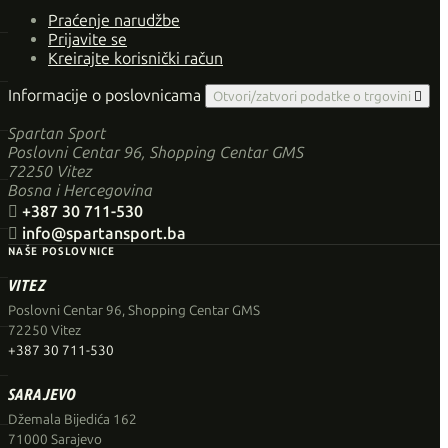
Praćenje narudžbe
Prijavite se
Kreirajte korisnički račun
Informacije o poslovnicama
Otvori/zatvori podatke o trgovini

Spartan Sport
Poslovni Centar 96, Shopping Centar GMS
72250 Vitez
Bosna i Hercegovina

+387 30 711-530

info@spartansport.ba
NAŠE POSLOVNICE
VITEZ
Poslovni Centar 96, Shopping Centar GMS
72250 Vitez
+387 30 711-530
SARAJEVO
Džemala Bijedića 162
71000 Sarajevo