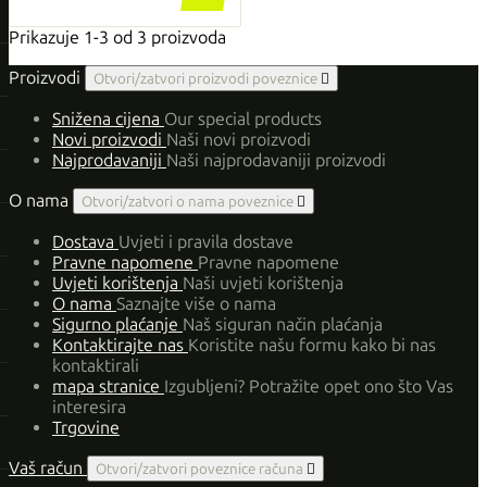
Prikazuje 1-3 od 3 proizvoda
Proizvodi
Otvori/zatvori proizvodi poveznice

Snižena cijena
Our special products
Novi proizvodi
Naši novi proizvodi
Najprodavaniji
Naši najprodavaniji proizvodi
O nama
Otvori/zatvori o nama poveznice

Dostava
Uvjeti i pravila dostave
Pravne napomene
Pravne napomene
Uvjeti korištenja
Naši uvjeti korištenja
O nama
Saznajte više o nama
Sigurno plaćanje
Naš siguran način plaćanja
Kontaktirajte nas
Koristite našu formu kako bi nas
kontaktirali
mapa stranice
Izgubljeni? Potražite opet ono što Vas
interesira
Trgovine
Vaš račun
Otvori/zatvori poveznice računa
