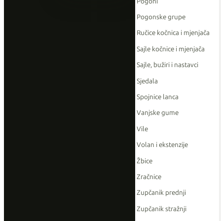
Pogoni
Pogonske grupe
Ručice kočnica i mjenjača
Sajle kočnice i mjenjača
Sajle, bužiri i nastavci
Sjedala
Spojnice lanca
Vanjske gume
Vile
Volan i ekstenzije
Žbice
Zračnice
Zupčanik prednji
Zupčanik stražnji