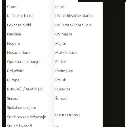
Gume
Kape
Košare za bicikl
LIV biciklističke hlačice
Lokot za bicikl
LIV Dresovi gornji dio
Naočale
LIV Majice
Nogare
Majice
Nosač bidona
Muške hlače
Oprema za krpanje
Patike
Prtljažnici
Podmajice
Pumpe
Prsluk
PUNJAČI / ADAPTERI
Rukavice
Senzori
Šorcevi
Sjedalice za djecu
TOP BRENDOVI
Sredstva za održavanje
Stalaci i Nosači