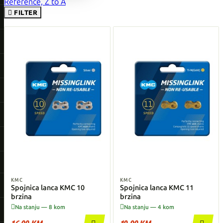
Reference, Z to A

FILTER
KMC
KMC
Spojnica lanca KMC 10
Spojnica lanca KMC 11
brzina
brzina


Na stanju — 8 kom
Na stanju — 4 kom