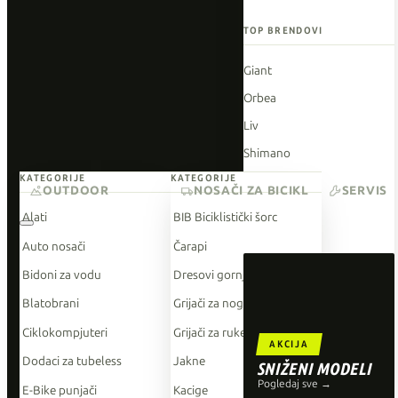
TOP BRENDOVI
Giant
Orbea
Liv
Shimano
KATEGORIJE
KATEGORIJE
Wahoo
OUTDOOR
NOSAČI ZA BICIKL
SERVIS
O'Neal
Alati
BIB Biciklistički šorc
Auto nosači
Čarapi
Bidoni za vodu
Dresovi gornji dio
Blatobrani
Grijači za noge
Ciklokompjuteri
Grijači za ruke
AKCIJA
Dodaci za tubeless
Jakne
SNIŽENI MODELI
Pogledaj sve →
E-Bike punjači
Kacige