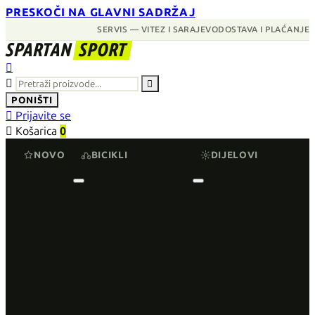
PRESKOČI NA GLAVNI SADRŽAJ
SERVIS — VITEZ I SARAJEVO
DOSTAVA I PLAĆANJE
SPARTAN
SPORT



PONIŠTI

Prijavite se

Košarica
0
NOVO
BICIKLI
DIJELOVI