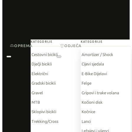
KATEGORIJE
KATEGORIJE
OPREMA
ODJEĆA
Cestovni bicikli
Amortizer / Shock
Dječji bicikli
Cijevi sjedala
Električni
E-Bike Dijelovi
Gradski bicikli
Felge
Gravel
Gripovi i trake volana
MTB
Kočioni disk
Sklopivi bicikli
Kočnice
Trekking/Cross
Lanci
Ležajevi i vijenci