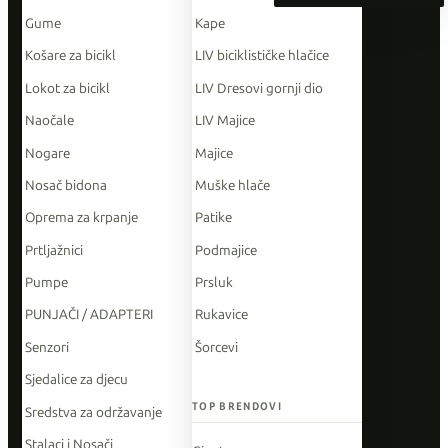
Gume
Kape
Košare za bicikl
LIV biciklističke hlačice
Lokot za bicikl
LIV Dresovi gornji dio
Naočale
LIV Majice
Nogare
Majice
Nosač bidona
Muške hlače
Oprema za krpanje
Patike
Prtljažnici
Podmajice
Pumpe
Prsluk
PUNJAČI / ADAPTERI
Rukavice
Senzori
Šorcevi
Sjedalice za djecu
TOP BRENDOVI
Sredstva za održavanje
Stalaci i Nosači