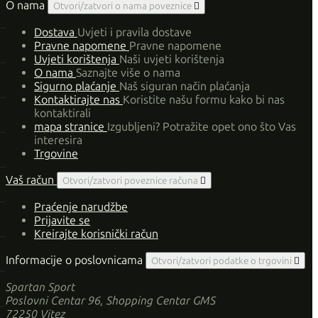
O nama
Otvori/zatvori o nama poveznice

Dostava
Uvjeti i pravila dostave
Pravne napomene
Pravne napomene
Uvjeti korištenja
Naši uvjeti korištenja
O nama
Saznajte više o nama
Sigurno plaćanje
Naš siguran način plaćanja
Kontaktirajte nas
Koristite našu formu kako bi nas
kontaktirali
mapa stranice
Izgubljeni? Potražite opet ono što Vas
interesira
Trgovine
Vaš račun
Otvori/zatvori poveznice računa

Praćenje narudžbe
Prijavite se
Kreirajte korisnički račun
Informacije o poslovnicama
Otvori/zatvori podatke o trgovini

Spartan Sport
Poslovni Centar 96, Shopping Centar GMS
72250 Vitez