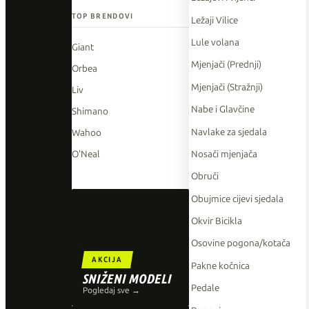
TOP BRENDOVI
Ležaji Vilice
Lule volana
Giant
Mjenjači (Prednji)
Orbea
Mjenjači (Stražnji)
Liv
Nabe i Glavčine
Shimano
Navlake za sjedala
Wahoo
Nosači mjenjača
O'Neal
Obruči
Obujmice cijevi sjedala
Okvir Bicikla
Osovine pogona/kotača
AKCIJA
Pakne kočnica
SNIŽENI MODELI
Pedale
Pogledaj sve →