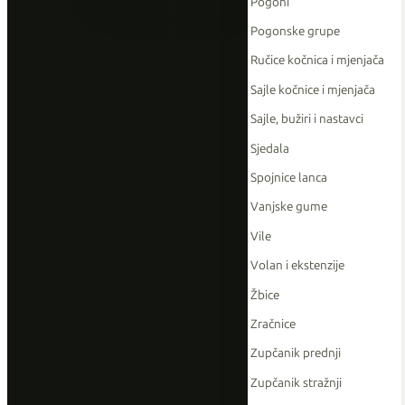
Pogoni
Pogonske grupe
Ručice kočnica i mjenjača
Sajle kočnice i mjenjača
Sajle, bužiri i nastavci
Sjedala
Spojnice lanca
Vanjske gume
Vile
Volan i ekstenzije
Žbice
Zračnice
Zupčanik prednji
Zupčanik stražnji