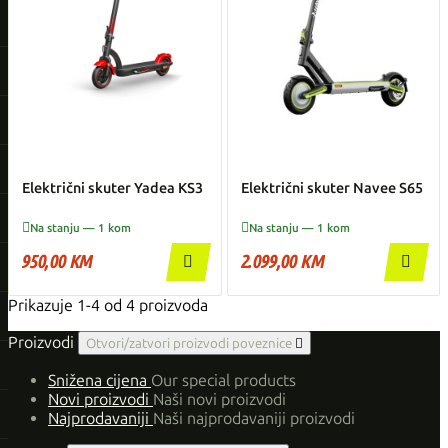
Električni skuter Yadea KS3
Električni skuter Navee S65


Na stanju — 1 kom
Na stanju — 1 kom
950,00 KM
2.099,00 KM


Prikazuje 1-4 od 4 proizvoda
Proizvodi
Otvori/zatvori proizvodi poveznice

Snižena cijena
Our special products
Novi proizvodi
Naši novi proizvodi
Najprodavaniji
Naši najprodavaniji proizvodi