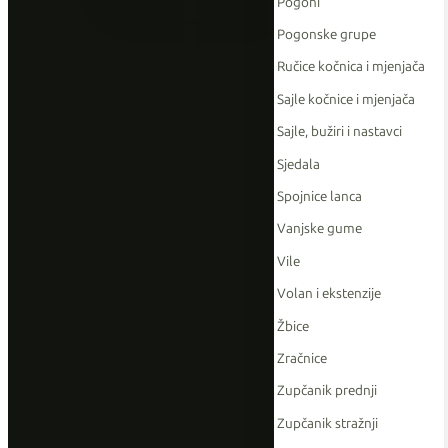
Pogoni
Pogonske grupe
Ručice kočnica i mjenjača
Sajle kočnice i mjenjača
Sajle, bužiri i nastavci
Sjedala
Spojnice lanca
Vanjske gume
Vile
Volan i ekstenzije
Žbice
Zračnice
Zupčanik prednji
Zupčanik stražnji