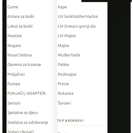
Gume
Kape
Košare za bicikl
LIV biciklističke hlačice
Lokot za bicikl
LIV Dresovi gornji dio
Naočale
LIV Majice
Nogare
Majice
Nosač bidona
Muške hlače
Oprema za krpanje
Patike
Prtljažnici
Podmajice
Pumpe
Prsluk
PUNJAČI / ADAPTERI
Rukavice
Senzori
Šorcevi
Sjedalice za djecu
TOP BRENDOVI
Sredstva za održavanje
Stalaci i Nosači