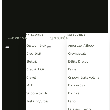
KATEGORIJE
KATEGORIJE
OPREMA
ODJEĆA
Cestovni bicikli
Amortizer / Shock
Dječji bicikli
Cijevi sjedala
Električni
E-Bike Dijelovi
Gradski bicikli
Felge
Gravel
Gripovi i trake volana
MTB
Kočioni disk
Sklopivi bicikli
Kočnice
Trekking/Cross
Lanci
Ležajevi i vijenci