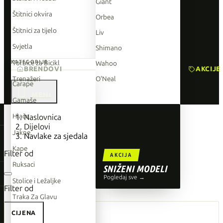
Giant
Štitnici okvira
Orbea
Štitnici za tijelo
Liv
Svjetla
Shimano
Torbice za Bicikl
KATEGORIJE
Wahoo
BRENDOVI
AKCIJE
Trenažeri
O'Neal
Čarape

Gamaše
TOP BRENDOVI
Hlače
Naslovnica
Dijelovi
Giant
Jakne
Navlake za sjedala
Orbea
Kape
Filter od
AKCIJA
Liv
Ruksaci
SNIŽENI MODELI
Shimano
Pogledaj sve →
Stolice i Ležaljke
Filter od
Wahoo
Traka Za Glavu
O'Neal
CIJENA