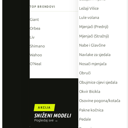
TOP BRENDOVI
Ležaji Vilice
Lule volana
Giant
Mjenjači (Prednji)
Orbea
Mjenjači (Stražnji)
Liv
Nabe i Glavčine
Shimano
Navlake za sjedala
Wahoo
Nosači mjenjača
O'Neal
Obruči
Obujmice cijevi sjedala
Okvir Bicikla
Osovine pogona/kotača
AKCIJA
Pakne kočnica
SNIŽENI MODELI
Pedale
Pogledaj sve →