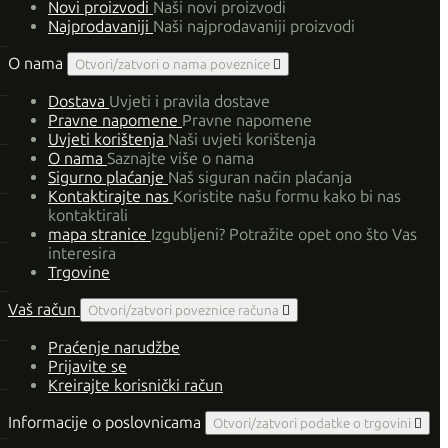
Novi proizvodi
Naši novi proizvodi
Najprodavaniji
Naši najprodavaniji proizvodi
O nama
Otvori/zatvori o nama poveznice

Dostava
Uvjeti i pravila dostave
Pravne napomene
Pravne napomene
Uvjeti korištenja
Naši uvjeti korištenja
O nama
Saznajte više o nama
Sigurno plaćanje
Naš siguran način plaćanja
Kontaktirajte nas
Koristite našu formu kako bi nas
kontaktirali
mapa stranice
Izgubljeni? Potražite opet ono što Vas
interesira
Trgovine
Vaš račun
Otvori/zatvori poveznice računa

Praćenje narudžbe
Prijavite se
Kreirajte korisnički račun
Informacije o poslovnicama
Otvori/zatvori podatke o trgovini
