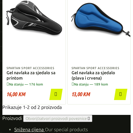
SPARTAN SPORT ACCESSORIES
SPARTAN SPORT ACCESSORIES
Gel navlaka za sjedalo sa
Gel navlaka za sjedalo
printom
(plava i crvena)


Na stanju — 176 kom
Na stanju — 189 kom
16,00 KM
13,00 KM


Prikazuje 1-2 od 2 proizvoda
Proizvodi
Otvori/zatvori proizvodi poveznice

Snižena cijena
Our special products