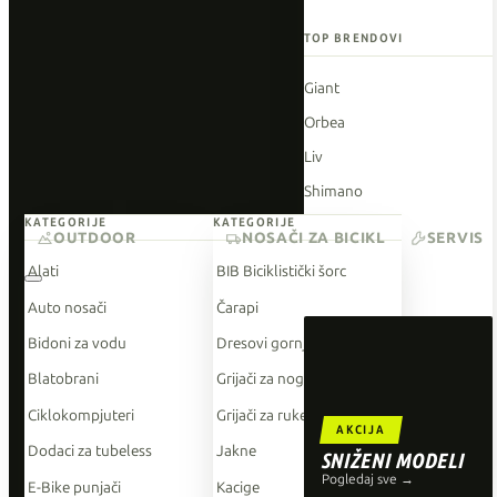
TOP BRENDOVI
Giant
Orbea
Liv
Shimano
KATEGORIJE
KATEGORIJE
Wahoo
OUTDOOR
NOSAČI ZA BICIKL
SERVIS
O'Neal
Alati
BIB Biciklistički šorc
Auto nosači
Čarapi
Bidoni za vodu
Dresovi gornji dio
Blatobrani
Grijači za noge
Ciklokompjuteri
Grijači za ruke
AKCIJA
Dodaci za tubeless
Jakne
SNIŽENI MODELI
Pogledaj sve →
E-Bike punjači
Kacige