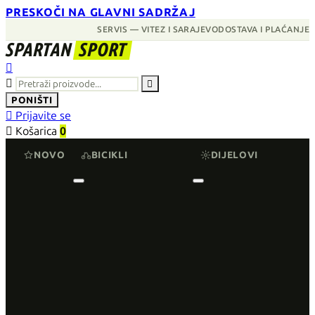
PRESKOČI NA GLAVNI SADRŽAJ
SERVIS — VITEZ I SARAJEVO
DOSTAVA I PLAĆANJE
SPARTAN
SPORT



PONIŠTI

Prijavite se

Košarica
0
NOVO
BICIKLI
DIJELOVI