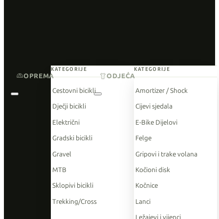
KATEGORIJE
KATEGORIJE
OPREMA
ODJEĆA
Cestovni bicikli
Amortizer / Shock
Dječji bicikli
Cijevi sjedala
Električni
E-Bike Dijelovi
Gradski bicikli
Felge
Gravel
Gripovi i trake volana
MTB
Kočioni disk
Sklopivi bicikli
Kočnice
Trekking/Cross
Lanci
Ležajevi i vijenci