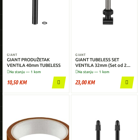
GIANT
GIANT
GIANT PRODUŽETAK
GIANT TUBELESS SET
VENTILA 40mm TUBELESS
VENTILA 32mm (Set od 2
kom.)


Na stanju — 1 kom
Na stanju — 1 kom
10,50 KM
23,00 KM

