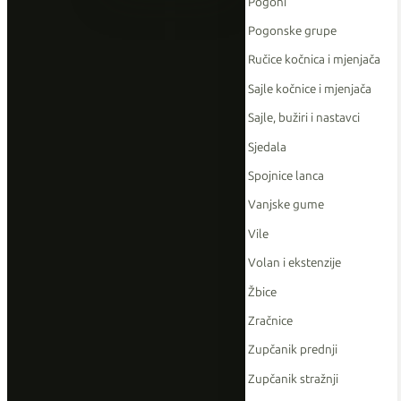
Pogoni
Pogonske grupe
Ručice kočnica i mjenjača
Sajle kočnice i mjenjača
Sajle, bužiri i nastavci
Sjedala
Spojnice lanca
Vanjske gume
Vile
Volan i ekstenzije
Žbice
Zračnice
Zupčanik prednji
Zupčanik stražnji