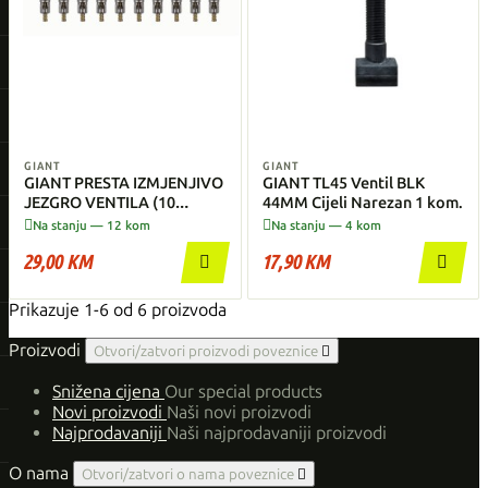
GIANT
GIANT
GIANT PRESTA IZMJENJIVO
GIANT TL45 Ventil BLK
JEZGRO VENTILA (10
44MM Cijeli Narezan 1 kom.
Komada)


Na stanju — 12 kom
Na stanju — 4 kom
29,00 KM
17,90 KM


Prikazuje 1-6 od 6 proizvoda
Proizvodi
Otvori/zatvori proizvodi poveznice

Snižena cijena
Our special products
Novi proizvodi
Naši novi proizvodi
Najprodavaniji
Naši najprodavaniji proizvodi
O nama
Otvori/zatvori o nama poveznice
