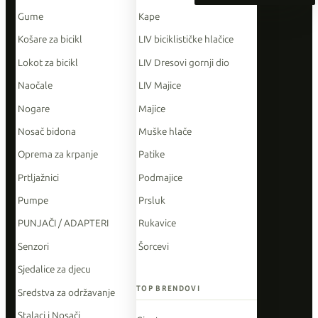
Gume
Kape
Košare za bicikl
LIV biciklističke hlačice
Lokot za bicikl
LIV Dresovi gornji dio
Naočale
LIV Majice
Nogare
Majice
Nosač bidona
Muške hlače
Oprema za krpanje
Patike
Prtljažnici
Podmajice
Pumpe
Prsluk
PUNJAČI / ADAPTERI
Rukavice
Senzori
Šorcevi
Sjedalice za djecu
TOP BRENDOVI
Sredstva za održavanje
Stalaci i Nosači