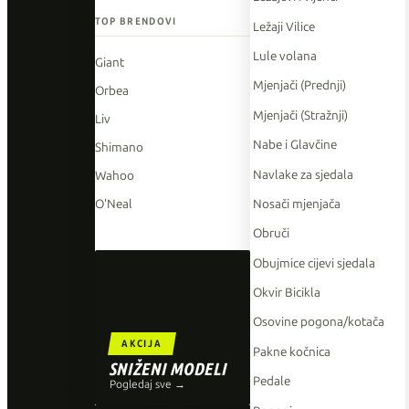
TOP BRENDOVI
Ležaji Vilice
Lule volana
Giant
Mjenjači (Prednji)
Orbea
Mjenjači (Stražnji)
Liv
Nabe i Glavčine
Shimano
Navlake za sjedala
Wahoo
Nosači mjenjača
O'Neal
Obruči
Obujmice cijevi sjedala
Okvir Bicikla
Osovine pogona/kotača
AKCIJA
Pakne kočnica
SNIŽENI MODELI
Pedale
Pogledaj sve →