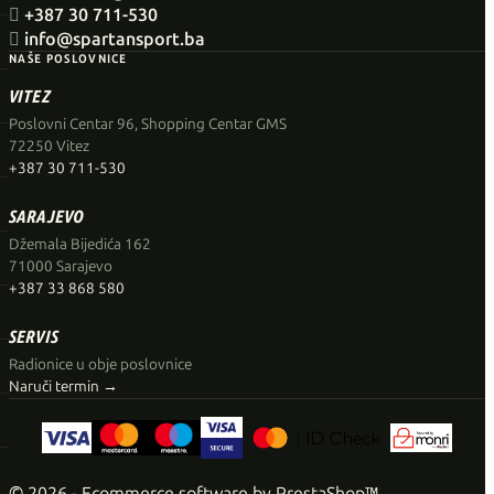

+387 30 711-530

info@spartansport.ba
NAŠE POSLOVNICE
VITEZ
Poslovni Centar 96, Shopping Centar GMS
72250 Vitez
+387 30 711-530
SARAJEVO
Džemala Bijedića 162
71000 Sarajevo
+387 33 868 580
SERVIS
Radionice u obje poslovnice
Naruči termin →
© 2026 - Ecommerce software by PrestaShop™