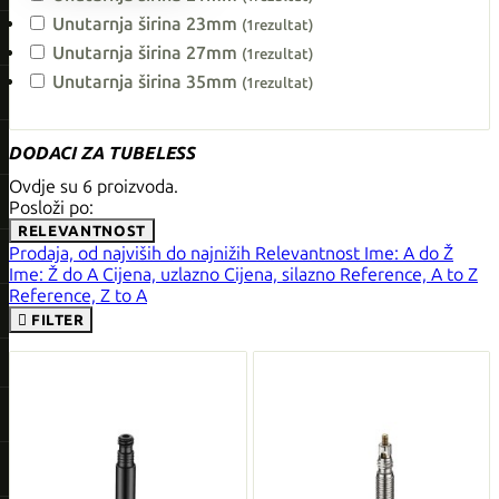
Unutarnja širina 23mm
(1
rezultat
)
Unutarnja širina 27mm
(1
rezultat
)
Unutarnja širina 35mm
(1
rezultat
)
DODACI ZA TUBELESS
Ovdje su 6 proizvoda.
Posloži po:
RELEVANTNOST
Prodaja, od najviših do najnižih
Relevantnost
Ime: A do Ž
Ime: Ž do A
Cijena, uzlazno
Cijena, silazno
Reference, A to Z
Reference, Z to A

FILTER