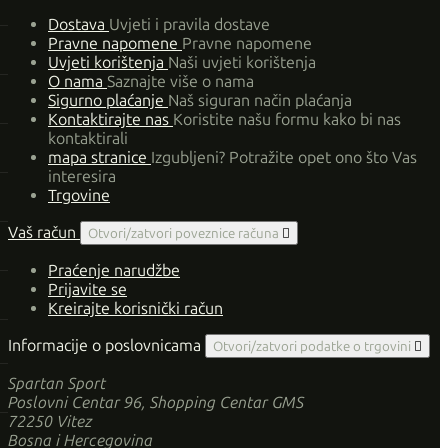
Dostava
Uvjeti i pravila dostave
Pravne napomene
Pravne napomene
Uvjeti korištenja
Naši uvjeti korištenja
O nama
Saznajte više o nama
Sigurno plaćanje
Naš siguran način plaćanja
Kontaktirajte nas
Koristite našu formu kako bi nas
kontaktirali
mapa stranice
Izgubljeni? Potražite opet ono što Vas
interesira
Trgovine
Vaš račun
Otvori/zatvori poveznice računa

Praćenje narudžbe
Prijavite se
Kreirajte korisnički račun
Informacije o poslovnicama
Otvori/zatvori podatke o trgovini

Spartan Sport
Poslovni Centar 96, Shopping Centar GMS
72250 Vitez
Bosna i Hercegovina