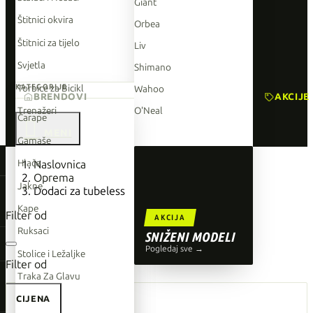
Giant
Štitnici okvira
Orbea
Štitnici za tijelo
Liv
Svjetla
Shimano
Torbice za Bicikl
KATEGORIJE
Wahoo
BRENDOVI
AKCIJE
Trenažeri
O'Neal
Čarape

Gamaše
TOP BRENDOVI
Hlače
Naslovnica
Oprema
Giant
Jakne
Dodaci za tubeless
Orbea
Kape
Filter od
AKCIJA
Liv
Ruksaci
SNIŽENI MODELI
Shimano
Pogledaj sve →
Stolice i Ležaljke
Filter od
Wahoo
Traka Za Glavu
O'Neal
CIJENA