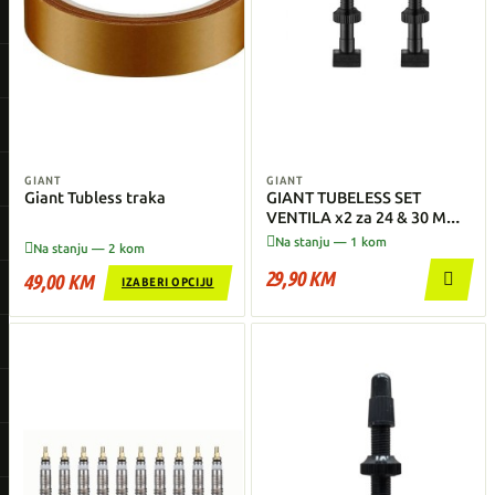
GIANT
GIANT
Giant Tubless traka
GIANT TUBELESS SET
VENTILA x2 za 24 & 30 MM
Felgu

Na stanju — 1 kom

Na stanju — 2 kom
29,90 KM

49,00 KM
IZABERI OPCIJU