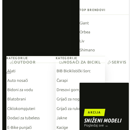
TOP BRENDOVI
Giant
Orbea
Liv
Shimano
KATEGORIJE
KATEGORIJE
Wahoo
OUTDOOR
NOSAČI ZA BICIKL
SERVIS
O'Neal
Alati
BIB Biciklistički šorc
Auto nosači
Čarapi
Bidoni za vodu
Dresovi gornji dio
Blatobrani
Grijači za noge
Ciklokompjuteri
Grijači za ruke
AKCIJA
Dodaci za tubeless
Jakne
SNIŽENI MODELI
Pogledaj sve →
E-Bike punjači
Kacige