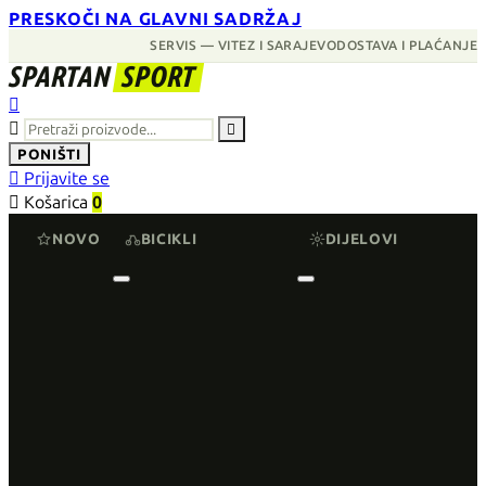
PRESKOČI NA GLAVNI SADRŽAJ
SERVIS — VITEZ I SARAJEVO
DOSTAVA I PLAĆANJE
SPARTAN
SPORT



PONIŠTI

Prijavite se

Košarica
0
NOVO
BICIKLI
DIJELOVI