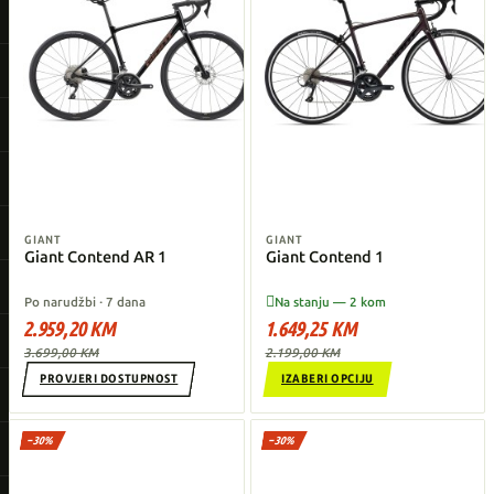
GIANT
GIANT
Giant Contend AR 1
Giant Contend 1

Po narudžbi · 7 dana
Na stanju — 2 kom
2.959,20 KM
1.649,25 KM
3.699,00 KM
2.199,00 KM
PROVJERI DOSTUPNOST
IZABERI OPCIJU
−30%
−30%