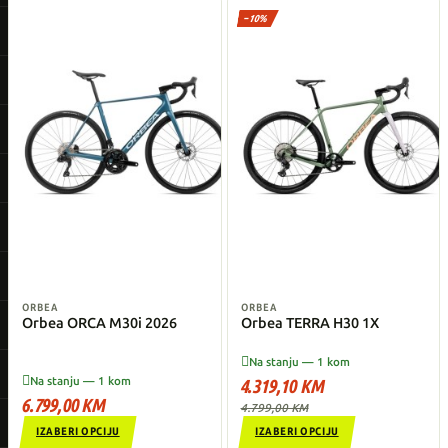
−10%
ORBEA
ORBEA
Orbea ORCA M30i 2026
Orbea TERRA H30 1X

Na stanju — 1 kom

Na stanju — 1 kom
4.319,10 KM
6.799,00 KM
4.799,00 KM
IZABERI OPCIJU
IZABERI OPCIJU