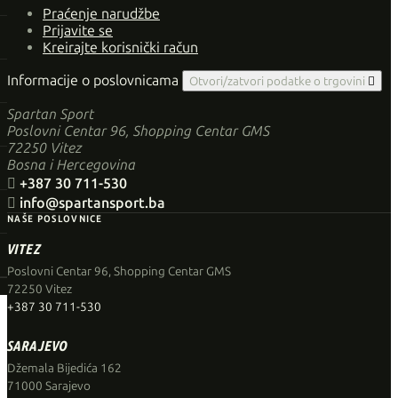
Praćenje narudžbe
Prijavite se
Kreirajte korisnički račun
Informacije o poslovnicama
Otvori/zatvori podatke o trgovini

Spartan Sport
Poslovni Centar 96, Shopping Centar GMS
72250 Vitez
Bosna i Hercegovina

+387 30 711-530

info@spartansport.ba
NAŠE POSLOVNICE
VITEZ
Poslovni Centar 96, Shopping Centar GMS
72250 Vitez
+387 30 711-530
SARAJEVO
Džemala Bijedića 162
71000 Sarajevo