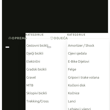
KATEGORIJE
KATEGORIJE
OPREMA
ODJEĆA
Cestovni bicikli
Amortizer / Shock
Dječji bicikli
Cijevi sjedala
Električni
E-Bike Dijelovi
Gradski bicikli
Felge
Gravel
Gripovi i trake volana
MTB
Kočioni disk
Sklopivi bicikli
Kočnice
Trekking/Cross
Lanci
Ležajevi i vijenci