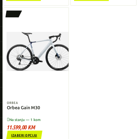
NOVO
ORBEA
Orbea Gain M30

Na stanju — 1 kom
11.599,00 KM
IZABERI OPCIJU