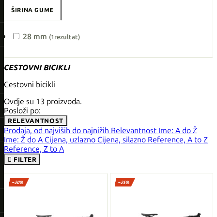
ŠIRINA GUME
28 mm
(1
rezultat
)
CESTOVNI BICIKLI
Cestovni bicikli
Ovdje su 13 proizvoda.
Posloži po:
RELEVANTNOST
Prodaja, od najviših do najnižih
Relevantnost
Ime: A do Ž
Ime: Ž do A
Cijena, uzlazno
Cijena, silazno
Reference, A to Z
Reference, Z to A

FILTER
−20%
−25%