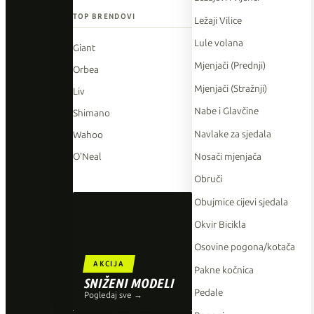
TOP BRENDOVI
Ležaji Vilice
Lule volana
Giant
Mjenjači (Prednji)
Orbea
Mjenjači (Stražnji)
Liv
Nabe i Glavčine
Shimano
Navlake za sjedala
Wahoo
Nosači mjenjača
O'Neal
Obruči
Obujmice cijevi sjedala
Okvir Bicikla
Osovine pogona/kotača
AKCIJA
Pakne kočnica
SNIŽENI MODELI
Pedale
Pogledaj sve →