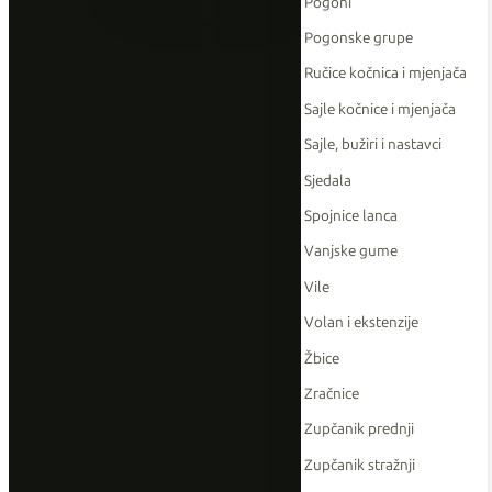
Pogoni
Pogonske grupe
Ručice kočnica i mjenjača
Sajle kočnice i mjenjača
Sajle, bužiri i nastavci
Sjedala
Spojnice lanca
Vanjske gume
Vile
Volan i ekstenzije
Žbice
Zračnice
Zupčanik prednji
Zupčanik stražnji