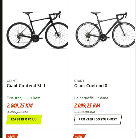
GIANT
GIANT
Giant Contend SL 1
Giant Contend 0

Na stanju — 1 kom
Po narudžbi · 7 dana
2.849,25 KM
2.099,25 KM
3.799,00 KM
2.799,00 KM
IZABERI OPCIJU
PROVJERI DOSTUPNOST
−20%
−10%