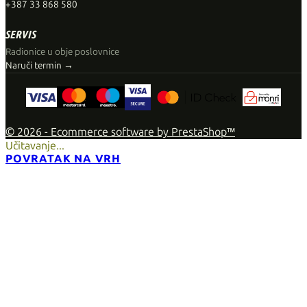
+387 33 868 580
SERVIS
Radionice u obje poslovnice
Naruči termin →
© 2026 - Ecommerce software by PrestaShop™
Učitavanje...
POVRATAK NA VRH