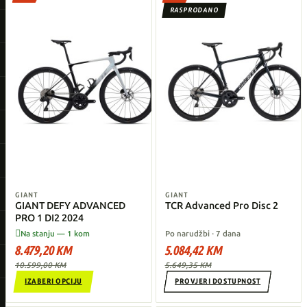
RASPRODANO
GIANT
GIANT
GIANT DEFY ADVANCED
TCR Advanced Pro Disc 2
PRO 1 DI2 2024

Na stanju — 1 kom
Po narudžbi · 7 dana
8.479,20 KM
5.084,42 KM
10.599,00 KM
5.649,35 KM
IZABERI OPCIJU
PROVJERI DOSTUPNOST