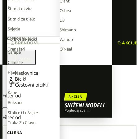
Giant
Štitnici okvira
Orbea
Štitnici za tijelo
Liv
Svjetla
Shimano
Torbice za Bicikl
KATEGORIJE
Wahoo
BRENDOVI
AKCIJE
Trenažeri
O'Neal
Čarape

Gamaše
TOP BRENDOVI
Hlače
Naslovnica
Bicikli
Giant
Jakne
Cestovni bicikli
Orbea
Kape
Filter od
AKCIJA
Liv
Ruksaci
SNIŽENI MODELI
Shimano
Pogledaj sve →
Stolice i Ležaljke
Filter od
Wahoo
Traka Za Glavu
O'Neal
CIJENA