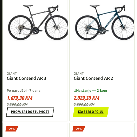
GIANT
GIANT
Giant Contend AR 3
Giant Contend AR 2

Po narudžbi · 7 dana
Na stanju — 2 kom
1.679,30 KM
2.029,30 KM
2.399,00 KM
2.899,00 KM
PROVJERI DOSTUPNOST
IZABERI OPCIJU
−25%
−25%