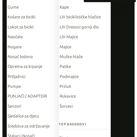
Gume
Kape
Košare za bicikl
LIV biciklističke hlačice
Lokot za bicikl
LIV Dresovi gornji dio
Naočale
LIV Majice
Nogare
Majice
Nosač bidona
Muške hlače
Oprema za krpanje
Patike
Prtljažnici
Podmajice
Pumpe
Prsluk
PUNJAČI / ADAPTERI
Rukavice
Senzori
Šorcevi
Sjedalice za djecu
TOP BRENDOVI
Sredstva za održavanje
Stalaci i Nosači