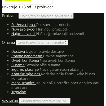
Prikazuje 1-13 od 13 proizvoda
Proizvodi
Otvori/zatvori proizvodi poveznice

Snižena cijena
Our special products
Novi proizvodi
Naši novi proizvodi
Najprodavaniji
Naši najprodavaniji proizvodi
O nama
Otvori/zatvori o nama poveznice

Dostava
Uvjeti i pravila dostave
Pravne napomene
Pravne napomene
Uvjeti korištenja
Naši uvjeti korištenja
O nama
Saznajte više o nama
Sigurno plaćanje
Naš siguran način plaćanja
Kontaktirajte nas
Koristite našu formu kako bi nas
kontaktirali
mapa stranice
Izgubljeni? Potražite opet ono što Vas
interesira
Trgovine
Vaš račun
Otvori/zatvori poveznice računa
