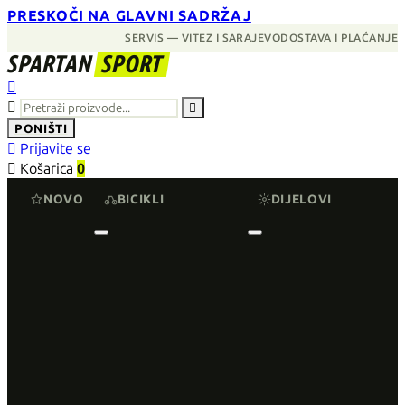
PRESKOČI NA GLAVNI SADRŽAJ
SERVIS — VITEZ I SARAJEVO
DOSTAVA I PLAĆANJE
SPARTAN
SPORT



PONIŠTI

Prijavite se

Košarica
0
NOVO
BICIKLI
DIJELOVI