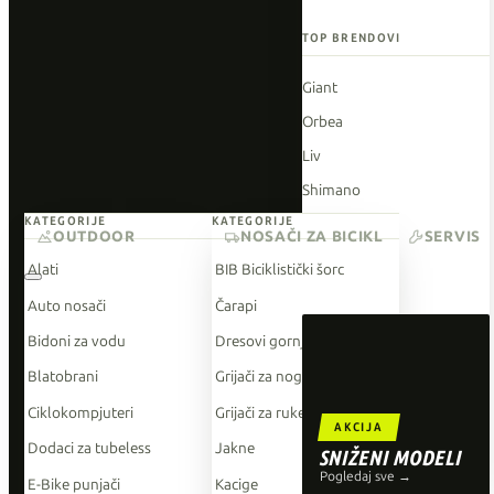
TOP BRENDOVI
Giant
Orbea
Liv
Shimano
KATEGORIJE
KATEGORIJE
Wahoo
OUTDOOR
NOSAČI ZA BICIKL
SERVIS
O'Neal
Alati
BIB Biciklistički šorc
Auto nosači
Čarapi
Bidoni za vodu
Dresovi gornji dio
Blatobrani
Grijači za noge
Ciklokompjuteri
Grijači za ruke
AKCIJA
Dodaci za tubeless
Jakne
SNIŽENI MODELI
Pogledaj sve →
E-Bike punjači
Kacige