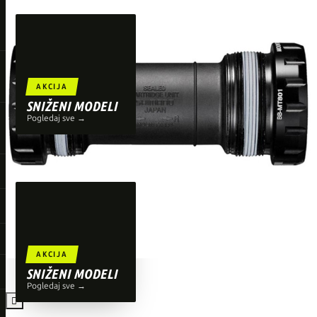
TOP BRENDOVI
Giant
Orbea
Liv
AKCIJA
Shimano
SNIŽENI MODELI
Pogledaj sve →
Wahoo
O'Neal
AKCIJA
SNIŽENI MODELI
Pogledaj sve →
