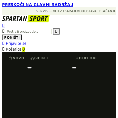
PRESKOČI NA GLAVNI SADRŽAJ
SERVIS — VITEZ I SARAJEVO
DOSTAVA I PLAĆANJE
SPARTAN
SPORT



PONIŠTI

Prijavite se

Košarica
0
NOVO
BICIKLI
DIJELOVI