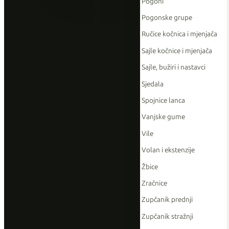
Pogoni
Pogonske grupe
Ručice kočnica i mjenjača
Sajle kočnice i mjenjača
Sajle, bužiri i nastavci
Sjedala
Spojnice lanca
Vanjske gume
Vile
Volan i ekstenzije
Žbice
Zračnice
Zupčanik prednji
Zupčanik stražnji