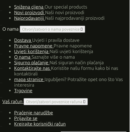
Snižena cijena
Our special products
Novi proizvodi
Naši novi proizvodi
Najprodavaniji
Naši najprodavaniji proizvodi
O nama
Otvori/zatvori o nama poveznice

Dostava
Uvjeti i pravila dostave
Pravne napomene
Pravne napomene
Uvjeti korištenja
Naši uvjeti korištenja
O nama
Saznajte više o nama
Sigurno plaćanje
Naš siguran način plaćanja
Kontaktirajte nas
Koristite našu formu kako bi nas
kontaktirali
mapa stranice
Izgubljeni? Potražite opet ono što Vas
interesira
Trgovine
Vaš račun
Otvori/zatvori poveznice računa

Praćenje narudžbe
Prijavite se
Kreirajte korisnički račun