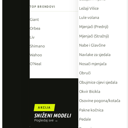
TOP BRENDOVI
Ležaji Vilice
Lule volana
Giant
Mjenjači (Prednji)
Orbea
Mjenjači (Stražnji)
Liv
Nabe i Glavčine
Shimano
Navlake za sjedala
Wahoo
Nosači mjenjača
O'Neal
Obruči
Obujmice cijevi sjedala
Okvir Bicikla
Osovine pogona/kotača
AKCIJA
Pakne kočnica
SNIŽENI MODELI
Pedale
Pogledaj sve →