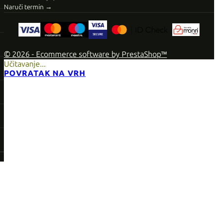
Naruči termin →
© 2026 - Ecommerce software by PrestaShop™
Učitavanje...
POVRATAK NA VRH