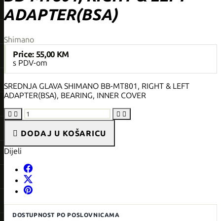
ADAPTER(BSA)
Shimano
Price:
55,00 KM
s PDV-om
SREDNJA GLAVA SHIMANO BB-MT801, RIGHT & LEFT
ADAPTER(BSA), BEARING, INNER COVER





DODAJ U KOŠARICU
Dijeli
DOSTUPNOST PO POSLOVNICAMA