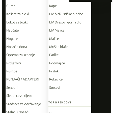
Gume
Kape
Košare za bicikl
LIV biciklističke hlačice
Lokot za bicikl
LIV Dresovi gornji dio
Naočale
LIV Majice
Nogare
Majice
Nosač bidona
Muške hlače
Oprema za krpanje
Patike
Prtljažnici
Podmajice
Pumpe
Prsluk
PUNJAČI / ADAPTERI
Rukavice
Senzori
Šorcevi
Sjedalice za djecu
TOP BRENDOVI
Sredstva za održavanje
Stalaci i Nosači