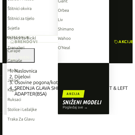
Giant
Štitnici okvira
Orbea
Štitnici za tijelo
Liv
Svjetla
Shimano
Torbice za Bicikl
KATEGORIJE
Wahoo
BRENDOVI
AKCIJE
Trenažeri
O'Neal
Čarape

Gamaše
TOP BRENDOVI
Hlače
Naslovnica
Dijelovi
Giant
Jakne
Osovine pogona/kotača
SREDNJA GLAVA SHIMANO BB-MT801, RIGHT & LEFT
Orbea
Kape
ADAPTER(BSA)
AKCIJA
Liv
Ruksaci
SNIŽENI MODELI
Shimano
Pogledaj sve →
Stolice i Ležaljke
Wahoo
Traka Za Glavu
O'Neal