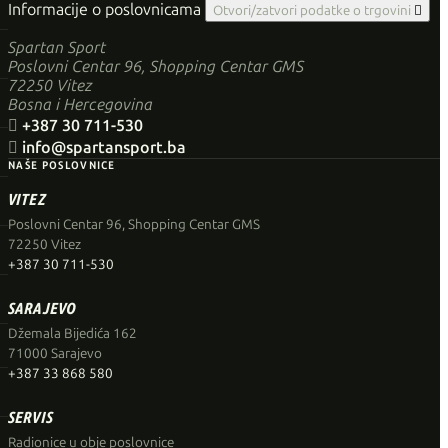
Informacije o poslovnicama
Otvori/zatvori podatke o trgovini

Spartan Sport
Poslovni Centar 96, Shopping Centar GMS
72250 Vitez
Bosna i Hercegovina

+387 30 711-530

info@spartansport.ba
NAŠE POSLOVNICE
VITEZ
Poslovni Centar 96, Shopping Centar GMS
72250 Vitez
+387 30 711-530
SARAJEVO
Džemala Bijedića 162
71000 Sarajevo
+387 33 868 580
SERVIS
Radionice u obje poslovnice