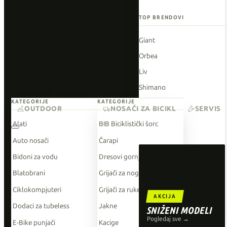
TOP BRENDOVI
Giant
Orbea
Liv
Shimano
KATEGORIJE
KATEGORIJE
Wahoo
OUTDOOR
NOSAČI ZA BICIKL
SERVIS
O'Neal
Alati
BIB Biciklistički šorc
Auto nosači
Čarapi
Bidoni za vodu
Dresovi gornji dio
Blatobrani
Grijači za noge
Ciklokompjuteri
Grijači za ruke
AKCIJA
Dodaci za tubeless
Jakne
SNIŽENI MODELI
Pogledaj sve →
E-Bike punjači
Kacige