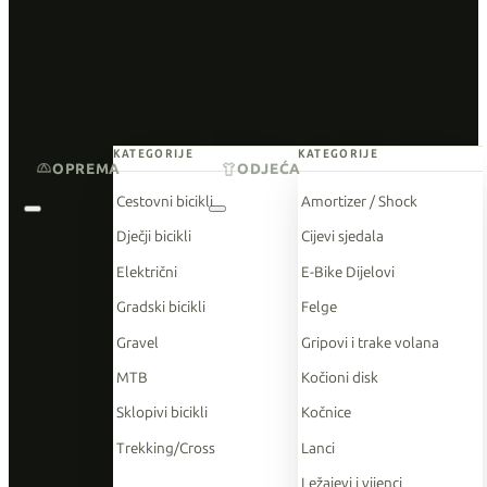
KATEGORIJE
KATEGORIJE
OPREMA
ODJEĆA
Cestovni bicikli
Amortizer / Shock
Dječji bicikli
Cijevi sjedala
Električni
E-Bike Dijelovi
Gradski bicikli
Felge
Gravel
Gripovi i trake volana
MTB
Kočioni disk
Sklopivi bicikli
Kočnice
Trekking/Cross
Lanci
Ležajevi i vijenci