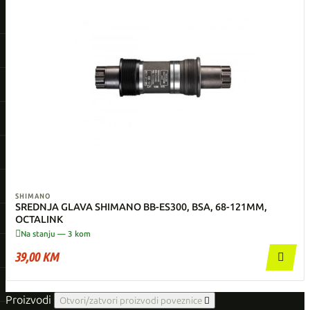
SHIMANO
SREDNJA GLAVA SHIMANO BB-ES300, BSA, 68-121MM,
OCTALINK

Na stanju — 3 kom
39,00 KM

Proizvodi
Otvori/zatvori proizvodi poveznice
