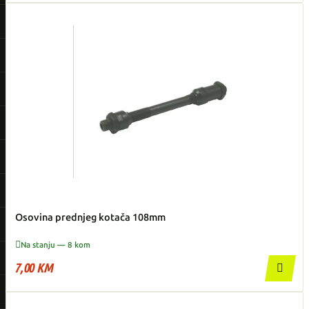
Osovina prednjeg kotača 108mm

Na stanju — 8 kom
7,00 KM
