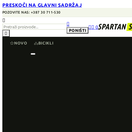
PRESKOČI NA GLAVNI SADRŽAJ
POZOVITE NAS: +387 30 711-530


SPARTAN


0
PONIŠTI

NOVO
BICIKLI