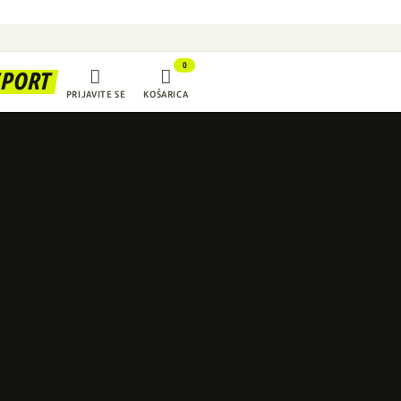
0


SPORT
PRIJAVITE SE
KOŠARICA