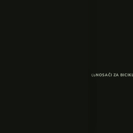
NOSAČI ZA BICIK
AKCIJA
SNIŽENI MODELI
Pogledaj sve →