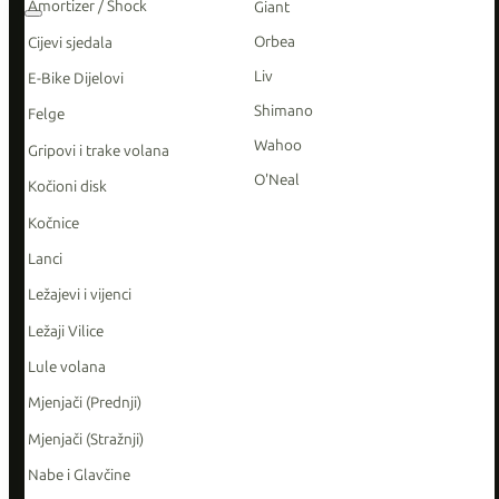
Amortizer / Shock
Giant
Orbea
Cijevi sjedala
Liv
E-Bike Dijelovi
Shimano
Felge
Wahoo
Gripovi i trake volana
O'Neal
Kočioni disk
Kočnice
Lanci
Ležajevi i vijenci
Ležaji Vilice
Lule volana
Mjenjači (Prednji)
Mjenjači (Stražnji)
Nabe i Glavčine