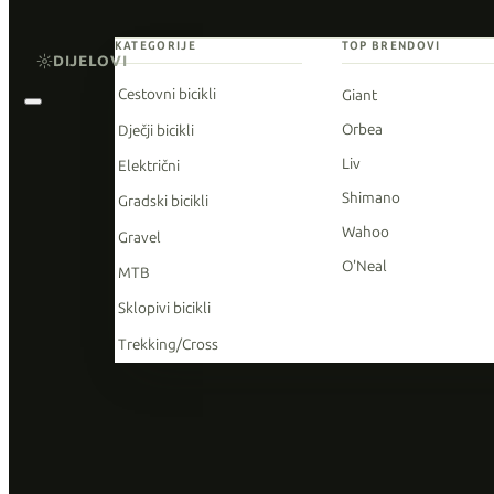
KATEGORIJE
TOP BRENDOVI
DIJELOVI
Cestovni bicikli
Giant
Orbea
Dječji bicikli
Liv
Električni
Shimano
Gradski bicikli
Wahoo
Gravel
O'Neal
MTB
Sklopivi bicikli
Trekking/Cross