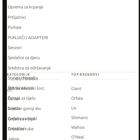
Oprema za krpanje
Prtljažnici
Pumpe
PUNJAČI / ADAPTERI
Senzori
Sjedalice za djecu
Sredstva za održavanje
KATEGORIJE
TOP BRENDOVI
Stalaci i Nosači
OUTDOOR
Štitnici okvira
BIB Biciklistički šorc
Giant
Štitnici za tijelo
Orbea
Čarapi
Liv
Svjetla
Dresovi gornji dio
Shimano
Torbice za Bicikl
Grijači za noge
Wahoo
Trenažeri
Grijači za ruke
O'Neal
Jakne