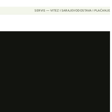
SERVIS — VITEZ I SARAJEVO
DOSTAVA I PLAĆANJE