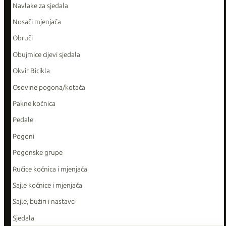
Navlake za sjedala
Nosači mjenjača
Obruči
Obujmice cijevi sjedala
Okvir Bicikla
Osovine pogona/kotača
Pakne kočnica
Pedale
Pogoni
Pogonske grupe
Ručice kočnica i mjenjača
Sajle kočnice i mjenjača
Sajle, bužiri i nastavci
Sjedala