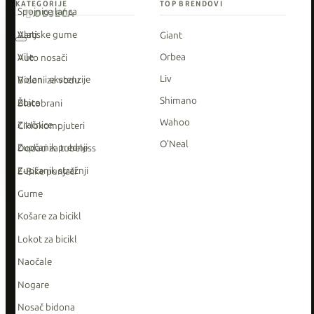
KATEGORIJE
TOP BRENDOVI
Spojnice lanca
ODJEĆA
Vanjske gume
Alati
Giant
Vile
Orbea
Auto nosači
Liv
Volan i ekstenzije
Bidoni za vodu
Shimano
Žbice
Blatobrani
Wahoo
Zračnice
Ciklokompjuteri
O'Neal
Zupčanik prednji
Dodaci za tubeless
Zupčanik stražnji
E-Bike punjači
Gume
Košare za bicikl
Lokot za bicikl
Naočale
Nogare
Nosač bidona