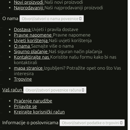
Novi proizvodi
Naši novi proizvodi
Najprodavaniji
Naši najprodavaniji proizvodi
O nama
Otvori/zatvori o nama poveznice

Dostava
Uvjeti i pravila dostave
Pravne napomene
Pravne napomene
Uvjeti korištenja
Naši uvjeti korištenja
O nama
Saznajte više o nama
Sigurno plaćanje
Naš siguran način plaćanja
Kontaktirajte nas
Koristite našu formu kako bi nas
kontaktirali
mapa stranice
Izgubljeni? Potražite opet ono što Vas
interesira
Trgovine
Vaš račun
Otvori/zatvori poveznice računa

Praćenje narudžbe
Prijavite se
Kreirajte korisnički račun
Informacije o poslovnicama
Otvori/zatvori podatke o trgovini
