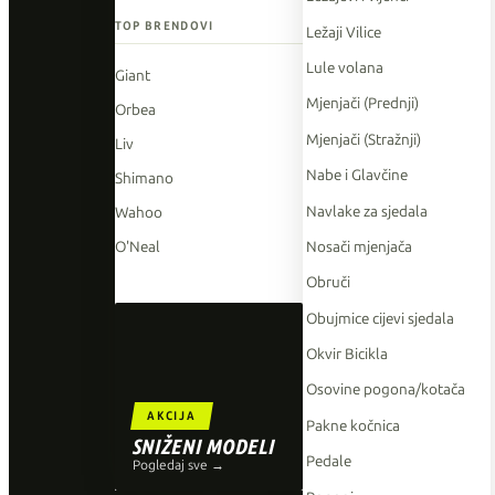
TOP BRENDOVI
Ležaji Vilice
Lule volana
Giant
Mjenjači (Prednji)
Orbea
Mjenjači (Stražnji)
Liv
Nabe i Glavčine
Shimano
Navlake za sjedala
Wahoo
Nosači mjenjača
O'Neal
Obruči
Obujmice cijevi sjedala
Okvir Bicikla
Osovine pogona/kotača
AKCIJA
Pakne kočnica
SNIŽENI MODELI
Pedale
Pogledaj sve →