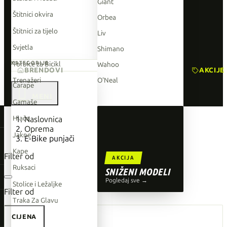
Giant
Štitnici okvira
Orbea
Štitnici za tijelo
Liv
Svjetla
Shimano
Torbice za Bicikl
KATEGORIJE
Wahoo
BRENDOVI
AKCIJE
Trenažeri
O'Neal
Čarape

Gamaše
TOP BRENDOVI
Hlače
Naslovnica
Oprema
Giant
Jakne
E-Bike punjači
Orbea
Kape
Filter od
AKCIJA
Liv
Ruksaci
SNIŽENI MODELI
Shimano
Pogledaj sve →
Stolice i Ležaljke
Filter od
Wahoo
Traka Za Glavu
O'Neal
CIJENA