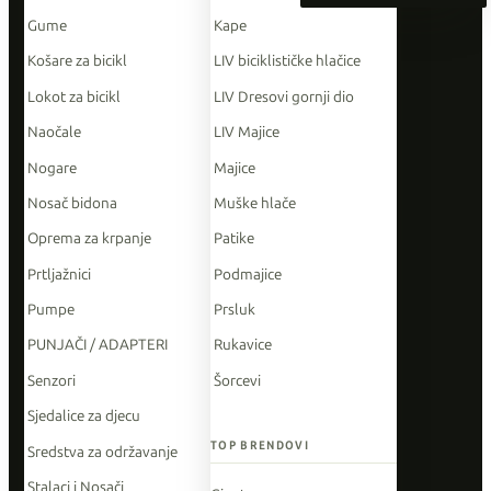
Gume
Kape
Košare za bicikl
LIV biciklističke hlačice
Lokot za bicikl
LIV Dresovi gornji dio
Naočale
LIV Majice
Nogare
Majice
Nosač bidona
Muške hlače
Oprema za krpanje
Patike
Prtljažnici
Podmajice
Pumpe
Prsluk
PUNJAČI / ADAPTERI
Rukavice
Senzori
Šorcevi
Sjedalice za djecu
TOP BRENDOVI
Sredstva za održavanje
Stalaci i Nosači