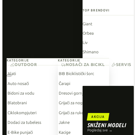
TOP BRENDOVI
Giant
Orbea
Liv
Shimano
KATEGORIJE
KATEGORIJE
Wahoo
OUTDOOR
NOSAČI ZA BICIKL
SERVIS
O'Neal
Alati
BIB Biciklistički šorc
Auto nosači
Čarapi
Bidoni za vodu
Dresovi gornji dio
Blatobrani
Grijači za noge
Ciklokompjuteri
Grijači za ruke
AKCIJA
Dodaci za tubeless
Jakne
SNIŽENI MODELI
Pogledaj sve →
E-Bike punjači
Kacige