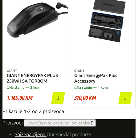
GIANT
GIANT
GIANT ENERGYPAK PLUS
Giant EnergyPak Plus
250WH SA TORBOM
Accessory


Na stanju — 3 kom
Na stanju — 4 kom
1.165,00 KM
310,00 KM


Prikazuje 1-2 od 2 proizvoda
Proizvodi
Otvori/zatvori proizvodi poveznice

Snižena cijena
Our special products