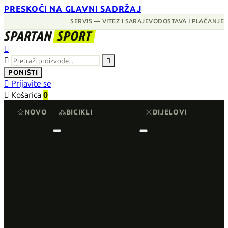
PRESKOČI NA GLAVNI SADRŽAJ
SERVIS — VITEZ I SARAJEVO
DOSTAVA I PLAĆANJE
SPARTAN
SPORT



PONIŠTI

Prijavite se

Košarica
0
NOVO
BICIKLI
DIJELOVI