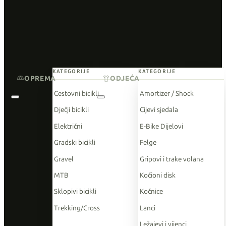
KATEGORIJE
KATEGORIJE
OPREMA
ODJEĆA
Cestovni bicikli
Amortizer / Shock
Dječji bicikli
Cijevi sjedala
Električni
E-Bike Dijelovi
Gradski bicikli
Felge
Gravel
Gripovi i trake volana
MTB
Kočioni disk
Sklopivi bicikli
Kočnice
Trekking/Cross
Lanci
Ležajevi i vijenci