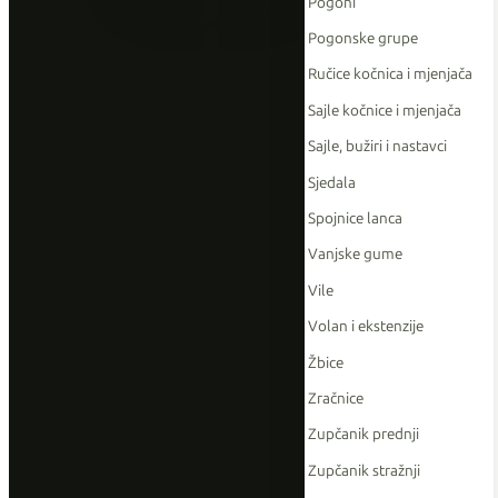
Pogoni
Pogonske grupe
Ručice kočnica i mjenjača
Sajle kočnice i mjenjača
Sajle, bužiri i nastavci
Sjedala
Spojnice lanca
Vanjske gume
Vile
Volan i ekstenzije
Žbice
Zračnice
Zupčanik prednji
Zupčanik stražnji