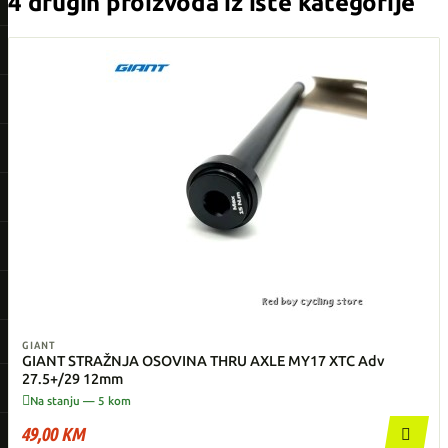
4 drugih proizvoda iz iste kategorije
GIANT
GIANT STRAŽNJA OSOVINA THRU AXLE MY17 XTC Adv
27.5+/29 12mm

Na stanju — 5 kom
49,00 KM
