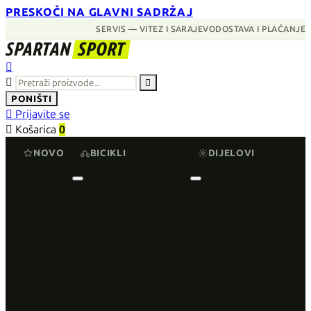
PRESKOČI NA GLAVNI SADRŽAJ
SERVIS — VITEZ I SARAJEVO
DOSTAVA I PLAĆANJE
SPARTAN
SPORT



PONIŠTI

Prijavite se

Košarica
0
NOVO
BICIKLI
DIJELOVI