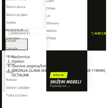
Giant
Štitnici okvira
Orbea
Štitnici za tijelo
Liv
Svjetla
Shimano
Torbice za Bicikl
KATEGORIJE
Wahoo
BRENDOVI
AKCIJE
Trenažeri
O'Neal
Čarape

Gamaše
TOP BRENDOVI
Hlače
Naslovnica
Dijelovi
Giant
Jakne
Osovine pogona/kotača
SREDNJA GLAVA SHIMANO BB-ES300, BSA, 68-118MM,
Orbea
Kape
OCTALINK
AKCIJA
Liv
Ruksaci
SNIŽENI MODELI
Shimano
Pogledaj sve →
Stolice i Ležaljke
Wahoo
Traka Za Glavu
O'Neal