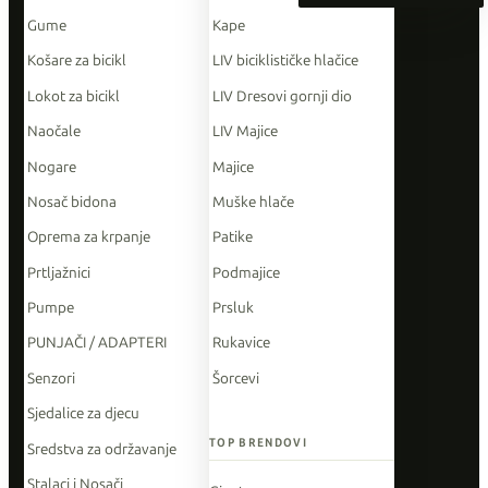
Gume
Kape
Košare za bicikl
LIV biciklističke hlačice
Lokot za bicikl
LIV Dresovi gornji dio
Naočale
LIV Majice
Nogare
Majice
Nosač bidona
Muške hlače
Oprema za krpanje
Patike
Prtljažnici
Podmajice
Pumpe
Prsluk
PUNJAČI / ADAPTERI
Rukavice
Senzori
Šorcevi
Sjedalice za djecu
TOP BRENDOVI
Sredstva za održavanje
Stalaci i Nosači