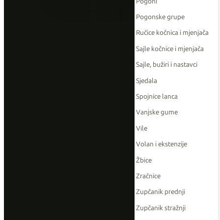
Pogoni
Pogonske grupe
Ručice kočnica i mjenjača
Sajle kočnice i mjenjača
Sajle, bužiri i nastavci
Sjedala
Spojnice lanca
Vanjske gume
Vile
Volan i ekstenzije
Žbice
Zračnice
Zupčanik prednji
Zupčanik stražnji