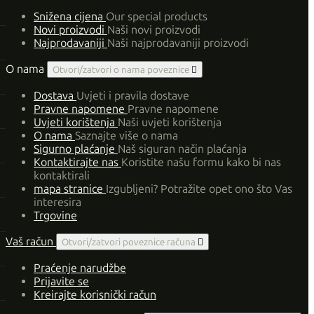
Snižena cijena
Our special products
Novi proizvodi
Naši novi proizvodi
Najprodavaniji
Naši najprodavaniji proizvodi
O nama
Otvori/zatvori o nama poveznice

Dostava
Uvjeti i pravila dostave
Pravne napomene
Pravne napomene
Uvjeti korištenja
Naši uvjeti korištenja
O nama
Saznajte više o nama
Sigurno plaćanje
Naš siguran način plaćanja
Kontaktirajte nas
Koristite našu formu kako bi nas
kontaktirali
mapa stranice
Izgubljeni? Potražite opet ono što Vas
interesira
Trgovine
Vaš račun
Otvori/zatvori poveznice računa

Praćenje narudžbe
Prijavite se
Kreirajte korisnički račun