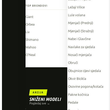
TOP BRENDOVI
Ležaji Vilice
Lule volana
Giant
Mjenjači (Prednji)
Orbea
Mjenjači (Stražnji)
Liv
Nabe i Glavčine
Shimano
Navlake za sjedala
Wahoo
Nosači mjenjača
O'Neal
Obruči
Obujmice cijevi sjedala
Okvir Bicikla
Osovine pogona/kotača
AKCIJA
Pakne kočnica
SNIŽENI MODELI
Pedale
Pogledaj sve →