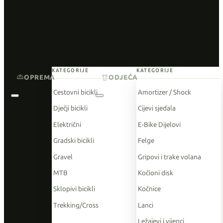
KATEGORIJE
KATEGORIJE
OPREMA
ODJEĆA
Cestovni bicikli
Amortizer / Shock
Dječji bicikli
Cijevi sjedala
Električni
E-Bike Dijelovi
Gradski bicikli
Felge
Gravel
Gripovi i trake volana
MTB
Kočioni disk
Sklopivi bicikli
Kočnice
Trekking/Cross
Lanci
Ležajevi i vijenci