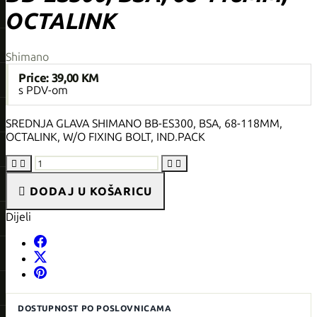
OCTALINK
Shimano
Price:
39,00 KM
s PDV-om
SREDNJA GLAVA SHIMANO BB-ES300, BSA, 68-118MM,
OCTALINK, W/O FIXING BOLT, IND.PACK





DODAJ U KOŠARICU
Dijeli
DOSTUPNOST PO POSLOVNICAMA