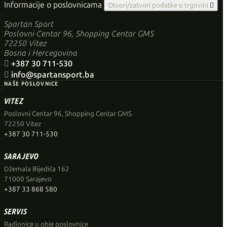
Informacije o poslovnicama
Otvori/zatvori podatke o trgovini

Spartan Sport
Poslovni Centar 96, Shopping Centar GMS
72250 Vitez
Bosna i Hercegovina

+387 30 711-530

info@spartansport.ba
NAŠE POSLOVNICE
VITEZ
Poslovni Centar 96, Shopping Centar GMS
72250 Vitez
+387 30 711-530
SARAJEVO
Džemala Bijedića 162
71000 Sarajevo
+387 33 868 580
SERVIS
Radionice u obje poslovnice