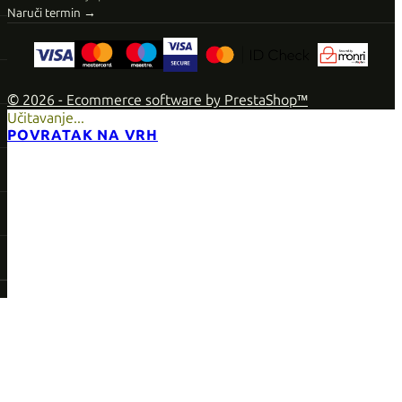
Naruči termin →
© 2026 - Ecommerce software by PrestaShop™
Učitavanje...
POVRATAK NA VRH