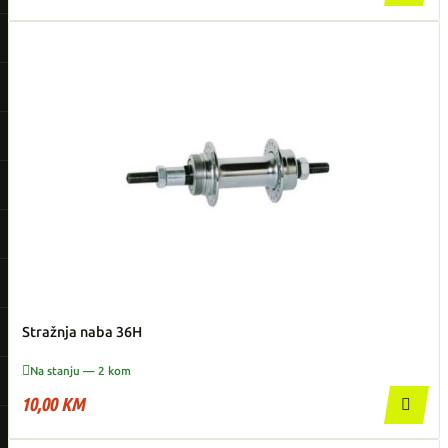
Stražnja naba 36H

Na stanju — 2 kom
10,00 KM
