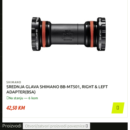
SHIMANO
SREDNJA GLAVA SHIMANO BB-MT501, RIGHT & LEFT
ADAPTER(BSA)

Na stanju — 6 kom
42,50 KM

Proizvodi
Otvori/zatvori proizvodi poveznice
