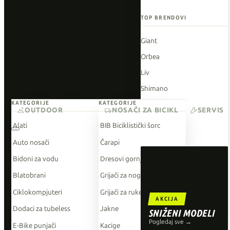
TOP BRENDOVI
Giant
Orbea
Liv
Shimano
KATEGORIJE
KATEGORIJE
Wahoo
OUTDOOR
NOSAČI ZA BICIKL
SERVIS
O'Neal
Alati
BIB Biciklistički šorc
Auto nosači
Čarapi
Bidoni za vodu
Dresovi gornji dio
Blatobrani
Grijači za noge
Ciklokompjuteri
Grijači za ruke
AKCIJA
Dodaci za tubeless
Jakne
SNIŽENI MODELI
Pogledaj sve →
E-Bike punjači
Kacige