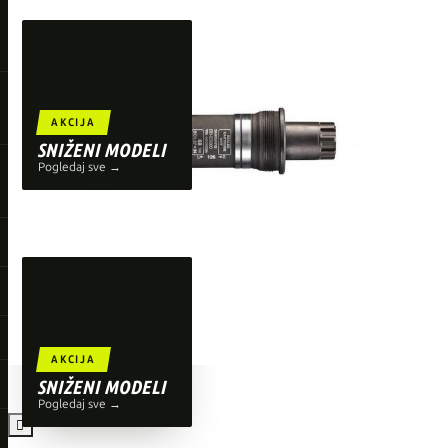
TOP BRENDOVI
Giant
Orbea
Liv
AKCIJA
Shimano
SNIŽENI MODELI
Pogledaj sve →
Wahoo
O'Neal
AKCIJA
SNIŽENI MODELI
Pogledaj sve →
