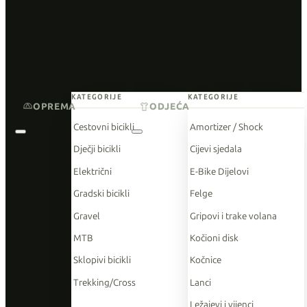
KATEGORIJE
KATEGORIJE
OPREMA
ODJEĆA
Cestovni bicikli
Amortizer / Shock
Dječji bicikli
Cijevi sjedala
Električni
E-Bike Dijelovi
Gradski bicikli
Felge
Gravel
Gripovi i trake volana
MTB
Kočioni disk
Sklopivi bicikli
Kočnice
Trekking/Cross
Lanci
Ležajevi i vijenci