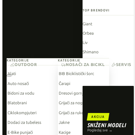
TOP BRENDOVI
Giant
Orbea
Liv
Shimano
KATEGORIJE
KATEGORIJE
Wahoo
OUTDOOR
NOSAČI ZA BICIKL
SERVIS
O'Neal
Alati
BIB Biciklistički šorc
Auto nosači
Čarapi
Bidoni za vodu
Dresovi gornji dio
Blatobrani
Grijači za noge
Ciklokompjuteri
Grijači za ruke
AKCIJA
Dodaci za tubeless
Jakne
SNIŽENI MODELI
Pogledaj sve →
E-Bike punjači
Kacige