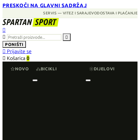
PRESKOČI NA GLAVNI SADRŽAJ
SERVIS — VITEZ I SARAJEVO
DOSTAVA I PLAĆANJE
SPARTAN
SPORT



PONIŠTI

Prijavite se

Košarica
0
NOVO
BICIKLI
DIJELOVI