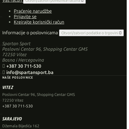
Vaš račun
Otvori/zatvori poveznice računa

Praćenje narudžbe
Prijavite se
Kreirajte korisnički račun
Informacije o poslovnicama
Otvori/zatvori podatke o trgovini

Spartan Sport
Poslovni Centar 96, Shopping Centar GMS
72250 Vitez
Bosna i Hercegovina

+387 30 711-530

info@spartansport.ba
NAŠE POSLOVNICE
VITEZ
Poslovni Centar 96, Shopping Centar GMS
72250 Vitez
+387 30 711-530
SARAJEVO
Džemala Bijedića 162