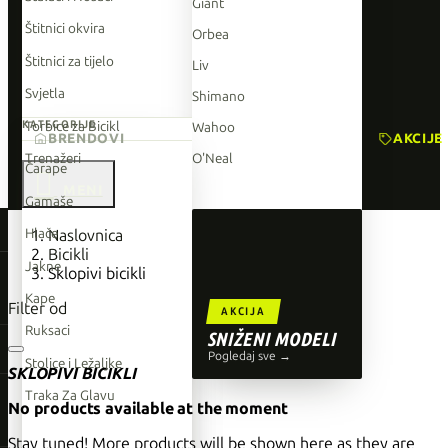
Giant
Štitnici okvira
Orbea
Štitnici za tijelo
Liv
Svjetla
Shimano
Torbice za Bicikl
KATEGORIJE
Wahoo
BRENDOVI
AKCIJE
Trenažeri
O'Neal
Čarape

Gamaše
TOP BRENDOVI
Hlače
Naslovnica
Bicikli
Giant
Jakne
Sklopivi bicikli
Orbea
Kape
Filter od
AKCIJA
Liv
Ruksaci
SNIŽENI MODELI
Shimano
Pogledaj sve →
Stolice i Ležaljke
SKLOPIVI BICIKLI
Wahoo
Traka Za Glavu
No products available at the moment
O'Neal
Stay tuned! More products will be shown here as they are