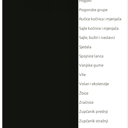
Pogoni
Pogonske grupe
Ručice kočnica i mjenjača
Sajle kočnice i mjenjača
Sajle, bužiri i nastavci
Sjedala
Spojnice lanca
Vanjske gume
Vile
Volan i ekstenzije
Žbice
Zračnice
Zupčanik prednji
Zupčanik stražnji