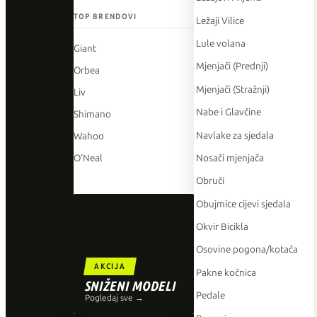
TOP BRENDOVI
Ležaji Vilice
Lule volana
Giant
Mjenjači (Prednji)
Orbea
Mjenjači (Stražnji)
Liv
Nabe i Glavčine
Shimano
Navlake za sjedala
Wahoo
Nosači mjenjača
O'Neal
Obruči
Obujmice cijevi sjedala
Okvir Bicikla
Osovine pogona/kotača
AKCIJA
Pakne kočnica
SNIŽENI MODELI
Pedale
Pogledaj sve →