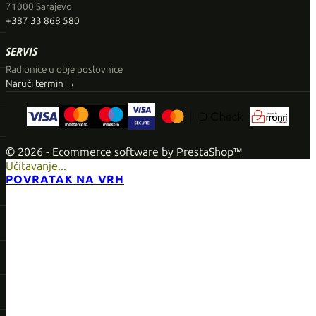
71000 Sarajevo
+387 33 868 580
SERVIS
Radionice u obje poslovnice
Naruči termin →
© 2026 - Ecommerce software by PrestaShop™
Učitavanje...
POVRATAK NA VRH