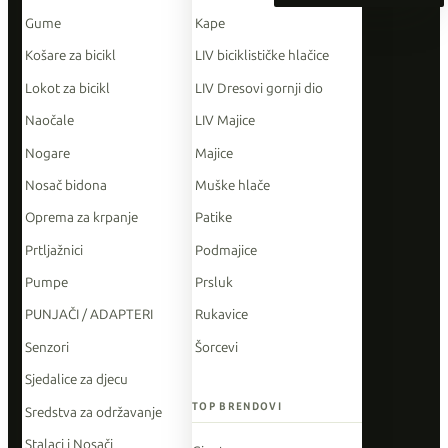
Gume
Kape
Košare za bicikl
LIV biciklističke hlačice
Lokot za bicikl
LIV Dresovi gornji dio
Naočale
LIV Majice
Nogare
Majice
Nosač bidona
Muške hlače
Oprema za krpanje
Patike
Prtljažnici
Podmajice
Pumpe
Prsluk
PUNJAČI / ADAPTERI
Rukavice
Senzori
Šorcevi
Sjedalice za djecu
TOP BRENDOVI
Sredstva za održavanje
Stalaci i Nosači