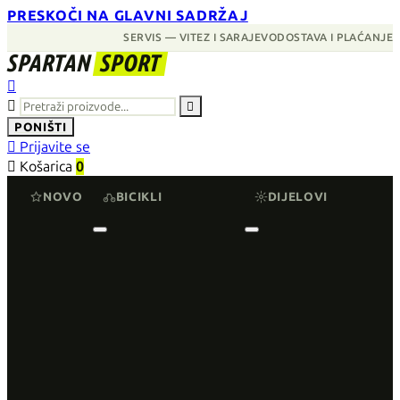
PRESKOČI NA GLAVNI SADRŽAJ
SERVIS — VITEZ I SARAJEVO
DOSTAVA I PLAĆANJE
SPARTAN
SPORT



PONIŠTI

Prijavite se

Košarica
0
NOVO
BICIKLI
DIJELOVI