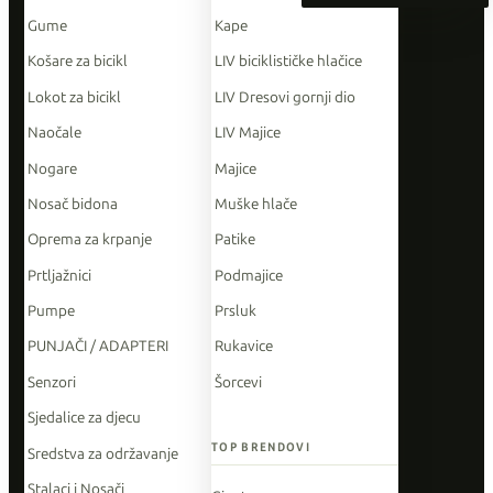
Gume
Kape
Košare za bicikl
LIV biciklističke hlačice
Lokot za bicikl
LIV Dresovi gornji dio
Naočale
LIV Majice
Nogare
Majice
Nosač bidona
Muške hlače
Oprema za krpanje
Patike
Prtljažnici
Podmajice
Pumpe
Prsluk
PUNJAČI / ADAPTERI
Rukavice
Senzori
Šorcevi
Sjedalice za djecu
TOP BRENDOVI
Sredstva za održavanje
Stalaci i Nosači