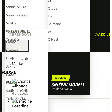
Giant
Štitnici okvira
Orbea
Štitnici za tijelo
Liv
Svjetla
Shimano
Torbice za Bicikl
KATEGORIJE
Wahoo
BRENDOVI
AKCIJE
Trenažeri
O'Neal
Čarape

Gamaše
TOP BRENDOVI
Hlače
Naslovnica
Marke
Giant
Jakne
MARKE
Orbea
Kape
AKCIJA
Liv
Ruksaci
SNIŽENI MODELI
Alhonga
Shimano
Pogledaj sve →
Stolice i Ležaljke
6 proizvoda
Wahoo
Traka Za Glavu
O'Neal
Baradine