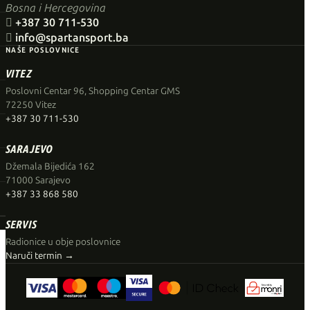
Bosna i Hercegovina

+387 30 711-530

info@spartansport.ba
NAŠE POSLOVNICE
VITEZ
Poslovni Centar 96, Shopping Centar GMS
72250 Vitez
+387 30 711-530
SARAJEVO
Džemala Bijedića 162
71000 Sarajevo
+387 33 868 580
SERVIS
Radionice u obje poslovnice
Naruči termin →