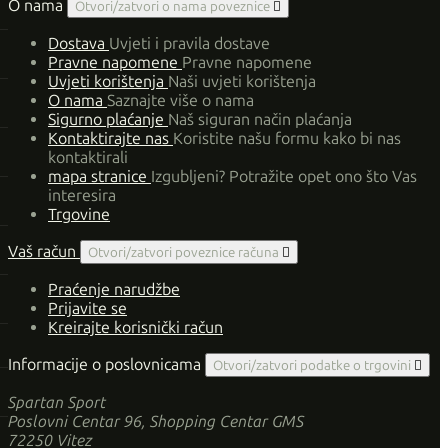
O nama
Otvori/zatvori o nama poveznice

Dostava
Uvjeti i pravila dostave
Pravne napomene
Pravne napomene
Uvjeti korištenja
Naši uvjeti korištenja
O nama
Saznajte više o nama
Sigurno plaćanje
Naš siguran način plaćanja
Kontaktirajte nas
Koristite našu formu kako bi nas
kontaktirali
mapa stranice
Izgubljeni? Potražite opet ono što Vas
interesira
Trgovine
Vaš račun
Otvori/zatvori poveznice računa

Praćenje narudžbe
Prijavite se
Kreirajte korisnički račun
Informacije o poslovnicama
Otvori/zatvori podatke o trgovini

Spartan Sport
Poslovni Centar 96, Shopping Centar GMS
72250 Vitez