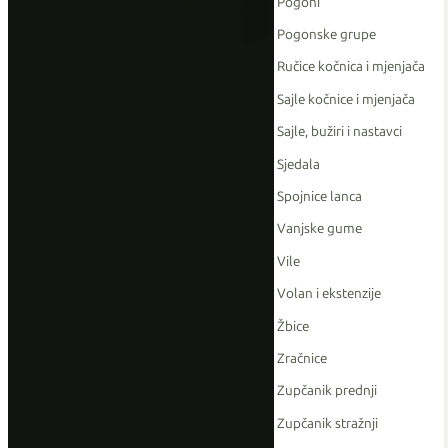
Pogoni
Pogonske grupe
Ručice kočnica i mjenjača
Sajle kočnice i mjenjača
Sajle, bužiri i nastavci
Sjedala
Spojnice lanca
Vanjske gume
Vile
Volan i ekstenzije
Žbice
Zračnice
Zupčanik prednji
Zupčanik stražnji