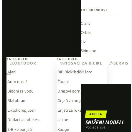
TOP BRENDOVI
Giant
Orbea
Liv
Shimano
KATEGORIJE
KATEGORIJE
Wahoo
OUTDOOR
NOSAČI ZA BICIKL
SERVIS
O'Neal
Alati
BIB Biciklistički šorc
Auto nosači
Čarapi
Bidoni za vodu
Dresovi gornji dio
Blatobrani
Grijači za noge
Ciklokompjuteri
Grijači za ruke
AKCIJA
Dodaci za tubeless
Jakne
SNIŽENI MODELI
Pogledaj sve →
E-Bike punjači
Kacige