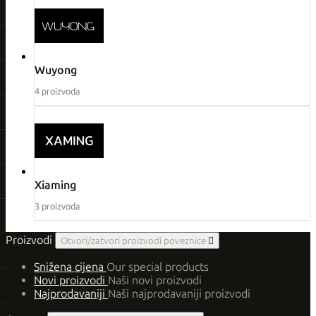
Wuyong
4 proizvoda
Xiaming
3 proizvoda
Proizvodi
Otvori/zatvori proizvodi poveznice

Snižena cijena
Our special products
Novi proizvodi
Naši novi proizvodi
Najprodavaniji
Naši najprodavaniji proizvodi