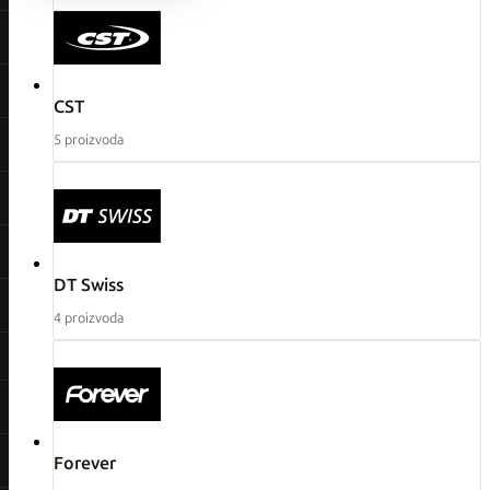
CST
5 proizvoda
DT Swiss
4 proizvoda
Forever