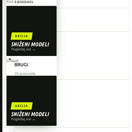
3 proizvoda
TOP BRENDOVI
Giant
Bike Workx
Orbea
16 proizvoda
Liv
AKCIJA
Shimano
SNIŽENI MODELI
Pogledaj sve →
Wahoo
O'Neal
BRUGI
26 proizvoda
AKCIJA
CMP
SNIŽENI MODELI
Pogledaj sve →
33 proizvoda