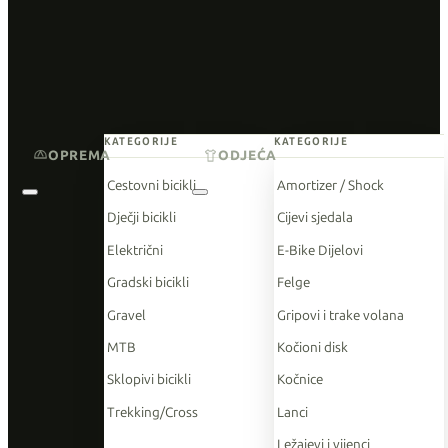
KATEGORIJE
KATEGORIJE
OPREMA
ODJEĆA
Cestovni bicikli
Amortizer / Shock
Dječji bicikli
Cijevi sjedala
Električni
E-Bike Dijelovi
Gradski bicikli
Felge
Gravel
Gripovi i trake volana
MTB
Kočioni disk
Sklopivi bicikli
Kočnice
Trekking/Cross
Lanci
Ležajevi i vijenci