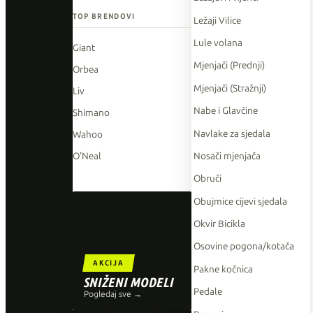
TOP BRENDOVI
Ležaji Vilice
Lule volana
Giant
Mjenjači (Prednji)
Orbea
Mjenjači (Stražnji)
Liv
Nabe i Glavčine
Shimano
Navlake za sjedala
Wahoo
Nosači mjenjača
O'Neal
Obruči
Obujmice cijevi sjedala
Okvir Bicikla
Osovine pogona/kotača
AKCIJA
Pakne kočnica
SNIŽENI MODELI
Pedale
Pogledaj sve →