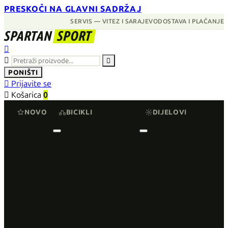
PRESKOČI NA GLAVNI SADRŽAJ
SERVIS — VITEZ I SARAJEVO
DOSTAVA I PLAĆANJE
SPARTAN
SPORT



PONIŠTI

Prijavite se

Košarica
0
NOVO
BICIKLI
DIJELOVI