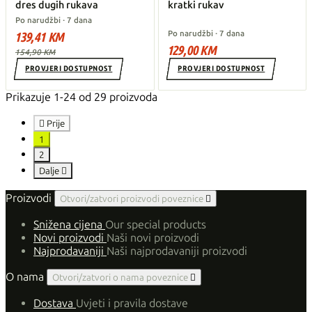
dres dugih rukava
kratki rukav
Po narudžbi · 7 dana
Po narudžbi · 7 dana
139,41 KM
129,00 KM
154,90 KM
PROVJERI DOSTUPNOST
PROVJERI DOSTUPNOST
Prikazuje 1-24 od 29 proizvoda

Prije
1
2
Dalje

Proizvodi
Otvori/zatvori proizvodi poveznice

Snižena cijena
Our special products
Novi proizvodi
Naši novi proizvodi
Najprodavaniji
Naši najprodavaniji proizvodi
O nama
Otvori/zatvori o nama poveznice

Dostava
Uvjeti i pravila dostave