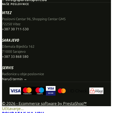
NAŠE POSLOVNICE
VITEZ
Poslovni Centar 96, Shopping Centar GMS
72250 Vitez
+387 30 711-530
SARAJEVO
Džemala Bijedića 162
71000 Sarajevo
+387 33 868 580
SERVIS
Radionice u obje poslovnice
Naruči termin →
© 2026 - Ecommerce software by PrestaShop™
Učitavanje...