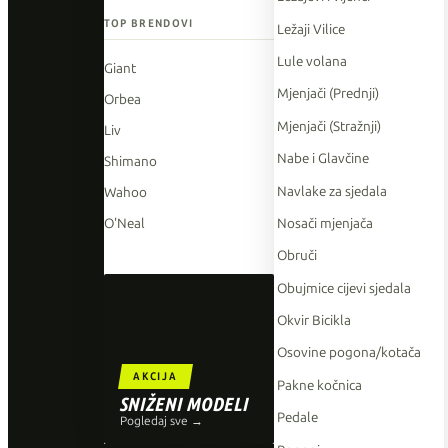
TOP BRENDOVI
Ležaji Vilice
Lule volana
Giant
Mjenjači (Prednji)
Orbea
Mjenjači (Stražnji)
Liv
Nabe i Glavčine
Shimano
Navlake za sjedala
Wahoo
Nosači mjenjača
O'Neal
Obruči
Obujmice cijevi sjedala
Okvir Bicikla
Osovine pogona/kotača
AKCIJA
Pakne kočnica
SNIŽENI MODELI
Pedale
Pogledaj sve →