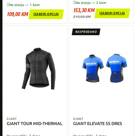

Na stanju — 2 kom

Na stanju — 1 kom
153,30 KM
109,00 KM
IZABERI OPCIJU
IZABERI OPCIJU
219,00 KM
RASPRODANO
GIANT
GIANT
GIANT TOUR MID-THERMAL
GIANT ELEVATE SS DRES
Po narudžbi · 7 dana
Po narudžbi · 7 dana