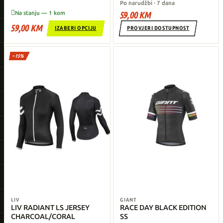
Po narudžbi · 7 dana

Na stanju — 1 kom
59,00 KM
59,00 KM
IZABERI OPCIJU
PROVJERI DOSTUPNOST
−15%
LIV
GIANT
LIV RADIANT LS JERSEY
RACE DAY BLACK EDITION
CHARCOAL/CORAL
SS