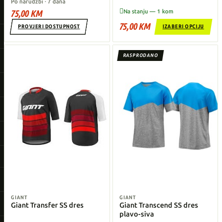
Po narudžbi · 7 dana

75,00 KM
Na stanju — 1 kom
75,00 KM
PROVJERI DOSTUPNOST
IZABERI OPCIJU
RASPRODANO
GIANT
GIANT
Giant Transfer SS dres
Giant Transcend SS dres
plavo-siva