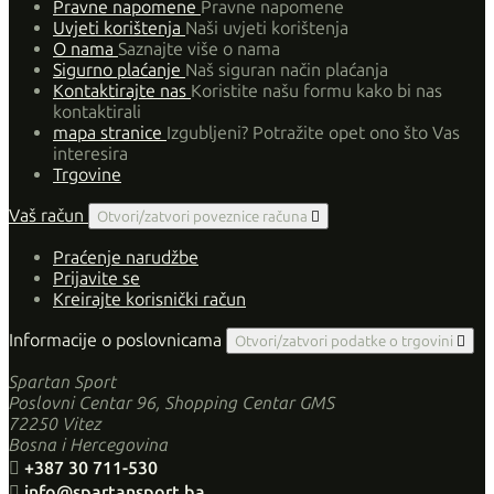
Pravne napomene
Pravne napomene
Uvjeti korištenja
Naši uvjeti korištenja
O nama
Saznajte više o nama
Sigurno plaćanje
Naš siguran način plaćanja
Kontaktirajte nas
Koristite našu formu kako bi nas
kontaktirali
mapa stranice
Izgubljeni? Potražite opet ono što Vas
interesira
Trgovine
Vaš račun
Otvori/zatvori poveznice računa

Praćenje narudžbe
Prijavite se
Kreirajte korisnički račun
Informacije o poslovnicama
Otvori/zatvori podatke o trgovini

Spartan Sport
Poslovni Centar 96, Shopping Centar GMS
72250 Vitez
Bosna i Hercegovina

+387 30 711-530

info@spartansport.ba