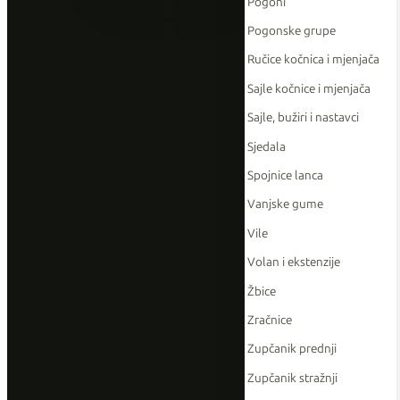
Pogoni
Pogonske grupe
Ručice kočnica i mjenjača
Sajle kočnice i mjenjača
Sajle, bužiri i nastavci
Sjedala
Spojnice lanca
Vanjske gume
Vile
Volan i ekstenzije
Žbice
Zračnice
Zupčanik prednji
Zupčanik stražnji