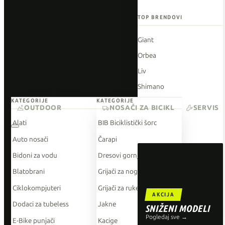
TOP BRENDOVI
Giant
Orbea
Liv
Shimano
KATEGORIJE
KATEGORIJE
Wahoo
OUTDOOR
NOSAČI ZA BICIKL
SERVIS
O'Neal
Alati
BIB Biciklistički šorc
Auto nosači
Čarapi
Bidoni za vodu
Dresovi gornji dio
Blatobrani
Grijači za noge
Ciklokompjuteri
Grijači za ruke
AKCIJA
Dodaci za tubeless
Jakne
SNIŽENI MODELI
Pogledaj sve →
E-Bike punjači
Kacige