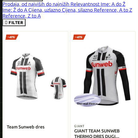
Prodaja, od najviših do najnižih
Relevantnost
Ime: A do Ž
Ime: Ž do A
Cijena, uzlazno
Cijena, silazno
Reference, A to Z
Reference, Z to A

FILTER
−40%
−40%
Team Sunweb dres
GIANT
GIANT TEAM SUNWEB
THERMO DRES DUGI