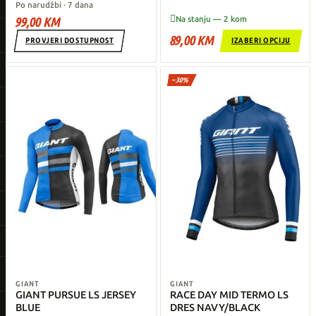
Po narudžbi · 7 dana

99,00 KM
Na stanju — 2 kom
89,00 KM
PROVJERI DOSTUPNOST
IZABERI OPCIJU
−30%
GIANT
GIANT
GIANT PURSUE LS JERSEY
RACE DAY MID TERMO LS
BLUE
DRES NAVY/BLACK