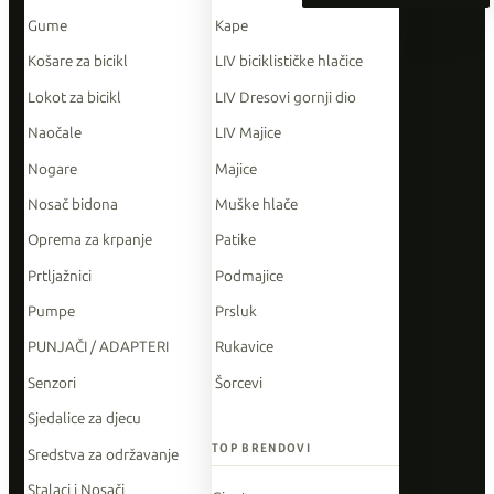
Gume
Kape
Košare za bicikl
LIV biciklističke hlačice
Lokot za bicikl
LIV Dresovi gornji dio
Naočale
LIV Majice
Nogare
Majice
Nosač bidona
Muške hlače
Oprema za krpanje
Patike
Prtljažnici
Podmajice
Pumpe
Prsluk
PUNJAČI / ADAPTERI
Rukavice
Senzori
Šorcevi
Sjedalice za djecu
TOP BRENDOVI
Sredstva za održavanje
Stalaci i Nosači