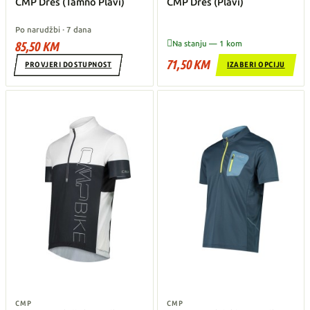
CMP Dres (Tamno Plavi)
CMP Dres (Plavi)
Po narudžbi · 7 dana

85,50 KM
Na stanju — 1 kom
71,50 KM
PROVJERI DOSTUPNOST
IZABERI OPCIJU
CMP
CMP