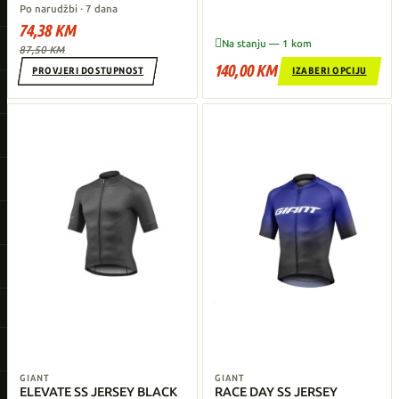
Po narudžbi · 7 dana
74,38 KM

Na stanju — 1 kom
87,50 KM
140,00 KM
PROVJERI DOSTUPNOST
IZABERI OPCIJU
GIANT
GIANT
ELEVATE SS JERSEY BLACK
RACE DAY SS JERSEY