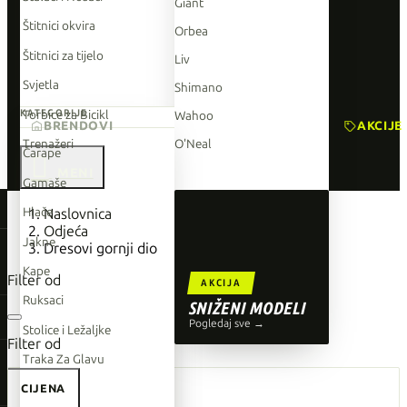
Giant
Štitnici okvira
Orbea
Štitnici za tijelo
Liv
Svjetla
Shimano
Torbice za Bicikl
KATEGORIJE
Wahoo
BRENDOVI
AKCIJE
Trenažeri
O'Neal
Čarape

Gamaše
TOP BRENDOVI
Hlače
Naslovnica
Odjeća
Giant
Jakne
Dresovi gornji dio
Orbea
Kape
Filter od
AKCIJA
Liv
Ruksaci
SNIŽENI MODELI
Shimano
Pogledaj sve →
Stolice i Ležaljke
Filter od
Wahoo
Traka Za Glavu
O'Neal
CIJENA