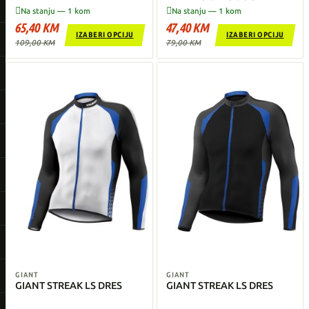
RUKAVI


Na stanju — 1 kom
Na stanju — 1 kom
65,40 KM
47,40 KM
IZABERI OPCIJU
IZABERI OPCIJU
109,00 KM
79,00 KM
GIANT
GIANT
GIANT STREAK LS DRES
GIANT STREAK LS DRES