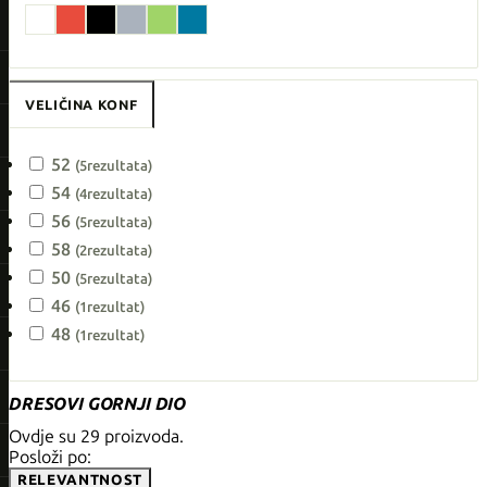
VELIČINA KONF
52
(5
rezultata
)
54
(4
rezultata
)
56
(5
rezultata
)
58
(2
rezultata
)
50
(5
rezultata
)
46
(1
rezultat
)
48
(1
rezultat
)
DRESOVI GORNJI DIO
Ovdje su 29 proizvoda.
Posloži po:
RELEVANTNOST