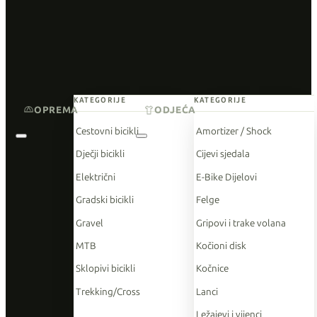
KATEGORIJE
KATEGORIJE
OPREMA
ODJEĆA
Cestovni bicikli
Amortizer / Shock
Dječji bicikli
Cijevi sjedala
Električni
E-Bike Dijelovi
Gradski bicikli
Felge
Gravel
Gripovi i trake volana
MTB
Kočioni disk
Sklopivi bicikli
Kočnice
Trekking/Cross
Lanci
Ležajevi i vijenci