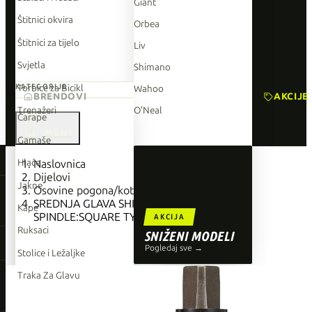
Giant
Štitnici okvira
Orbea
Štitnici za tijelo
Liv
Svjetla
Shimano
Torbice za Bicikl
KATEGORIJE
Wahoo
BRENDOVI
AKCIJE
Trenažeri
O'Neal
Čarape

Gamaše
TOP BRENDOVI
Hlače
Naslovnica
Dijelovi
Giant
Jakne
Osovine pogona/kotača
SREDNJA GLAVA SHIMANO BB-UN300,
Orbea
Kape
SPINDLE:SQUARE TYPE, SHELL:BSA 68MM
AKCIJA
Liv
Ruksaci
SNIŽENI MODELI
Shimano
Pogledaj sve →
Stolice i Ležaljke
Wahoo
Traka Za Glavu
O'Neal