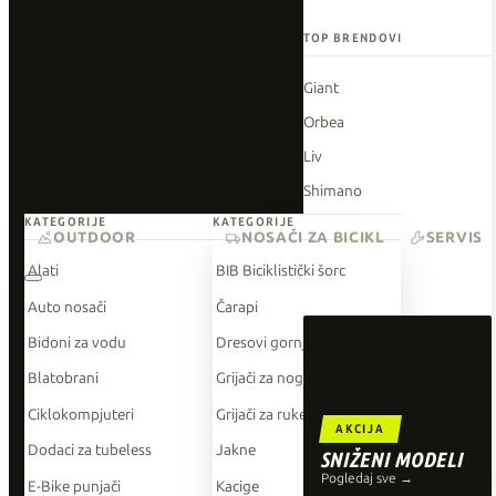
TOP BRENDOVI
Giant
Orbea
Liv
Shimano
KATEGORIJE
KATEGORIJE
Wahoo
OUTDOOR
NOSAČI ZA BICIKL
SERVIS
O'Neal
Alati
BIB Biciklistički šorc
Auto nosači
Čarapi
Bidoni za vodu
Dresovi gornji dio
Blatobrani
Grijači za noge
Ciklokompjuteri
Grijači za ruke
AKCIJA
Dodaci za tubeless
Jakne
SNIŽENI MODELI
Pogledaj sve →
E-Bike punjači
Kacige