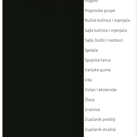
Pogoni
Pogonske grupe
Ručice kočnica i mjenjača
Sajle kočnice i mjenjača
Sajle, bužiri i nastavci
Sjedala
Spojnice lanca
Vanjske gume
Vile
Volan i ekstenzije
Žbice
Zračnice
Zupčanik prednji
Zupčanik stražnji