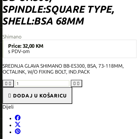
SPINDLE:SQUARE TYPE,
SHELL:BSA 68MM
Shimano
Price:
32,00 KM
s PDV-om
SREDNJA GLAVA SHIMANO BB-ES300, BSA, 73-118MM,
OCTALINK, W/O FIXING BOLT, IND.PACK





DODAJ U KOŠARICU
Dijeli