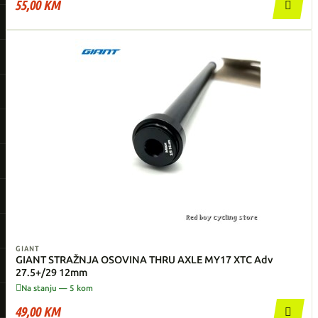
55,00 KM

GIANT
GIANT STRAŽNJA OSOVINA THRU AXLE MY17 XTC Adv
27.5+/29 12mm

Na stanju — 5 kom
49,00 KM
