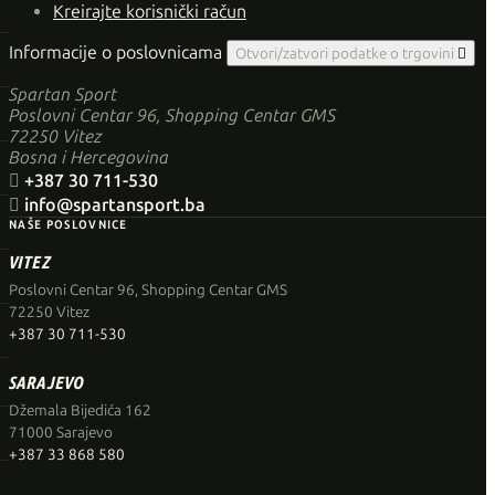
Kreirajte korisnički račun
Informacije o poslovnicama
Otvori/zatvori podatke o trgovini

Spartan Sport
Poslovni Centar 96, Shopping Centar GMS
72250 Vitez
Bosna i Hercegovina

+387 30 711-530

info@spartansport.ba
NAŠE POSLOVNICE
VITEZ
Poslovni Centar 96, Shopping Centar GMS
72250 Vitez
+387 30 711-530
SARAJEVO
Džemala Bijedića 162
71000 Sarajevo
+387 33 868 580