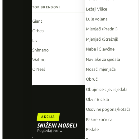
TOP BRENDOVI
Ležaji Vilice
Lule volana
Giant
Mjenjači (Prednji)
Orbea
Mjenjači (Stražnji)
Liv
Nabe i Glavčine
Shimano
Navlake za sjedala
Wahoo
Nosači mjenjača
O'Neal
Obruči
Obujmice cijevi sjedala
Okvir Bicikla
Osovine pogona/kotača
AKCIJA
Pakne kočnica
SNIŽENI MODELI
Pedale
Pogledaj sve →