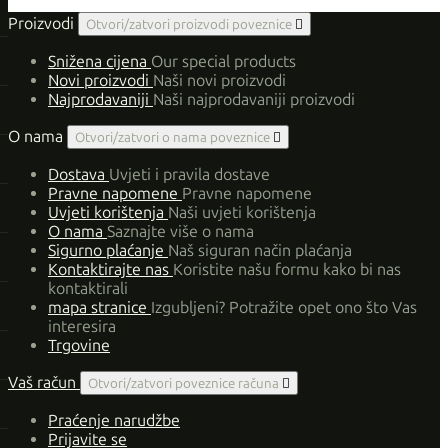
Proizvodi
Otvori/zatvori proizvodi poveznice

Snižena cijena
Our special products
Novi proizvodi
Naši novi proizvodi
Najprodavaniji
Naši najprodavaniji proizvodi
O nama
Otvori/zatvori o nama poveznice

Dostava
Uvjeti i pravila dostave
Pravne napomene
Pravne napomene
Uvjeti korištenja
Naši uvjeti korištenja
O nama
Saznajte više o nama
Sigurno plaćanje
Naš siguran način plaćanja
Kontaktirajte nas
Koristite našu formu kako bi nas
kontaktirali
mapa stranice
Izgubljeni? Potražite opet ono što Vas
interesira
Trgovine
Vaš račun
Otvori/zatvori poveznice računa

Praćenje narudžbe
Prijavite se