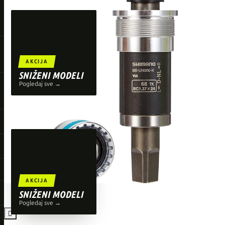
TOP BRENDOVI
Giant
Orbea
Liv
AKCIJA
Shimano
SNIŽENI MODELI
Pogledaj sve →
Wahoo
O'Neal
AKCIJA
SNIŽENI MODELI
Pogledaj sve →
