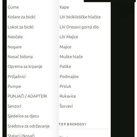
Gume
Kape
Košare za bicikl
LIV biciklističke hlačice
Lokot za bicikl
LIV Dresovi gornji dio
Naočale
LIV Majice
Nogare
Majice
Nosač bidona
Muške hlače
Oprema za krpanje
Patike
Prtljažnici
Podmajice
Pumpe
Prsluk
PUNJAČI / ADAPTERI
Rukavice
Senzori
Šorcevi
Sjedalice za djecu
TOP BRENDOVI
Sredstva za održavanje
Stalaci i Nosači