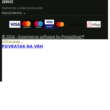
SERVIS
Radionice u obje poslovnice
Naruči termin →
© 2026 - Ecommerce software by PrestaShop™
Učitavanje...
POVRATAK NA VRH