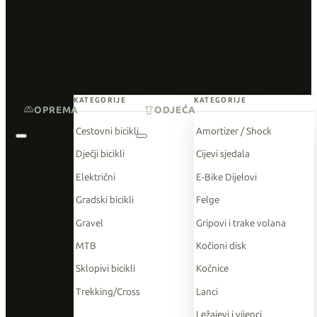
KATEGORIJE
KATEGORIJE
OPREMA
ODJEĆA
Cestovni bicikli
Amortizer / Shock
Dječji bicikli
Cijevi sjedala
Električni
E-Bike Dijelovi
Gradski bicikli
Felge
Gravel
Gripovi i trake volana
MTB
Kočioni disk
Sklopivi bicikli
Kočnice
Trekking/Cross
Lanci
Ležajevi i vijenci