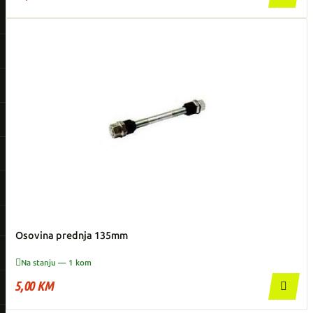
Osovina prednja 135mm

Na stanju — 1 kom
5,00 KM
