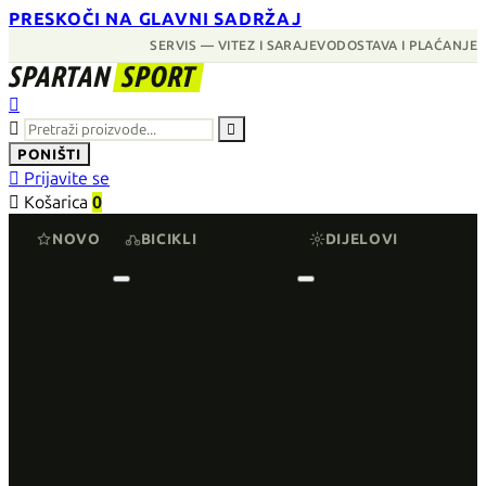
PRESKOČI NA GLAVNI SADRŽAJ
SERVIS — VITEZ I SARAJEVO
DOSTAVA I PLAĆANJE
SPARTAN
SPORT



PONIŠTI

Prijavite se

Košarica
0
NOVO
BICIKLI
DIJELOVI