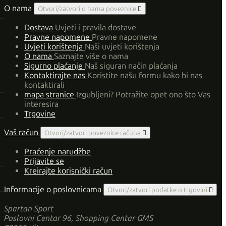
O nama
Otvori/zatvori o nama poveznice

Dostava
Uvjeti i pravila dostave
Pravne napomene
Pravne napomene
Uvjeti korištenja
Naši uvjeti korištenja
O nama
Saznajte više o nama
Sigurno plaćanje
Naš siguran način plaćanja
Kontaktirajte nas
Koristite našu formu kako bi nas
kontaktirali
mapa stranice
Izgubljeni? Potražite opet ono što Vas
interesira
Trgovine
Vaš račun
Otvori/zatvori poveznice računa

Praćenje narudžbe
Prijavite se
Kreirajte korisnički račun
Informacije o poslovnicama
Otvori/zatvori podatke o trgovini

Spartan Sport
Poslovni Centar 96, Shopping Centar GMS