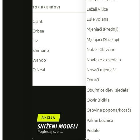
TOP BRENDOVI
Ležaji Vilice
Lule volana
Giant
Mjenjači (Prednji)
Orbea
Mjenjači (Stražnji)
Liv
Nabe i Glavčine
Shimano
Navlake za sjedala
Wahoo
Nosači mjenjača
O'Neal
Obruči
Obujmice cijevi sjedala
Okvir Bicikla
Osovine pogona/kotača
AKCIJA
Pakne kočnica
SNIŽENI MODELI
Pedale
Pogledaj sve →