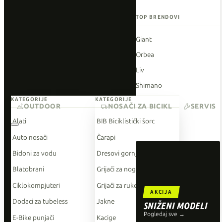
TOP BRENDOVI
Giant
Orbea
Liv
Shimano
KATEGORIJE
KATEGORIJE
Wahoo
OUTDOOR
NOSAČI ZA BICIKL
SERVIS
O'Neal
Alati
BIB Biciklistički šorc
Auto nosači
Čarapi
Bidoni za vodu
Dresovi gornji dio
Blatobrani
Grijači za noge
Ciklokompjuteri
Grijači za ruke
AKCIJA
Dodaci za tubeless
Jakne
SNIŽENI MODELI
Pogledaj sve →
E-Bike punjači
Kacige