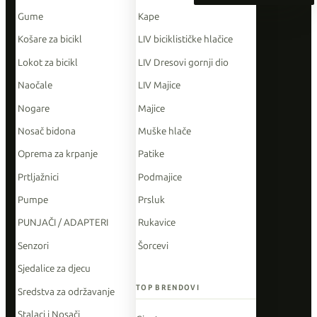
Gume
Kape
Košare za bicikl
LIV biciklističke hlačice
Lokot za bicikl
LIV Dresovi gornji dio
Naočale
LIV Majice
Nogare
Majice
Nosač bidona
Muške hlače
Oprema za krpanje
Patike
Prtljažnici
Podmajice
Pumpe
Prsluk
PUNJAČI / ADAPTERI
Rukavice
Senzori
Šorcevi
Sjedalice za djecu
TOP BRENDOVI
Sredstva za održavanje
Stalaci i Nosači