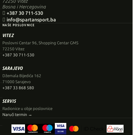
72250 Vitez
Bosna i Hercegovina

+387 30 711-530

info@spartansport.ba
NAŠE POSLOVNICE
VITEZ
Poslovni Centar 96, Shopping Centar GMS
72250 Vitez
+387 30 711-530
SARAJEVO
Džemala Bijedića 162
71000 Sarajevo
+387 33 868 580
SERVIS
Radionice u obje poslovnice
Naruči termin →