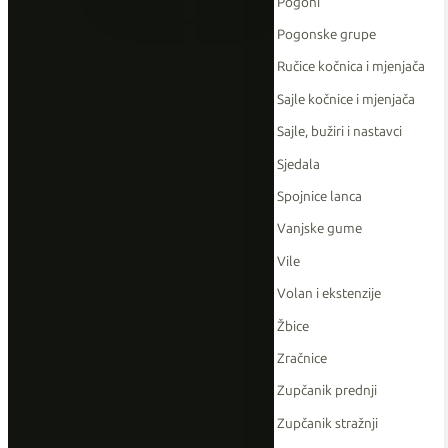
Pogoni
Pogonske grupe
Ručice kočnica i mjenjača
Sajle kočnice i mjenjača
Sajle, bužiri i nastavci
Sjedala
Spojnice lanca
Vanjske gume
Vile
Volan i ekstenzije
Žbice
Zračnice
Zupčanik prednji
Zupčanik stražnji