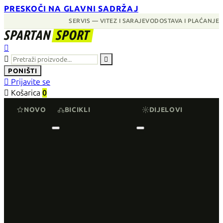
PRESKOČI NA GLAVNI SADRŽAJ
SERVIS — VITEZ I SARAJEVO
DOSTAVA I PLAĆANJE
SPARTAN
SPORT



PONIŠTI

Prijavite se

Košarica
0
NOVO
BICIKLI
DIJELOVI