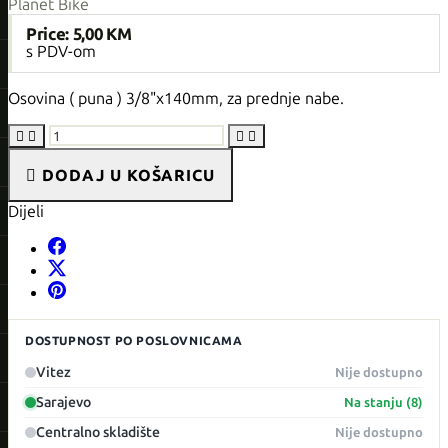
Planet Bike
Price:
5,00 KM
s PDV-om
Osovina ( puna ) 3/8"x140mm, za prednje nabe.





DODAJ U KOŠARICU
Dijeli
DOSTUPNOST PO POSLOVNICAMA
Vitez
Nije dostupno
Sarajevo
Na stanju (8)
Centralno skladište
Nije dostupno