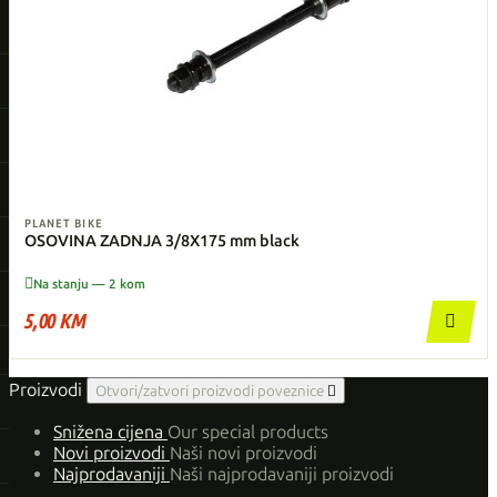
PLANET BIKE
OSOVINA ZADNJA 3/8X175 mm black

Na stanju — 2 kom
5,00 KM

Proizvodi
Otvori/zatvori proizvodi poveznice

Snižena cijena
Our special products
Novi proizvodi
Naši novi proizvodi
Najprodavaniji
Naši najprodavaniji proizvodi