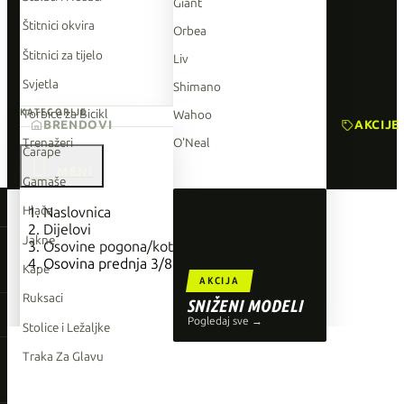
Giant
Štitnici okvira
Orbea
Štitnici za tijelo
Liv
Svjetla
Shimano
Torbice za Bicikl
KATEGORIJE
Wahoo
BRENDOVI
AKCIJE
Trenažeri
O'Neal
Čarape

Gamaše
TOP BRENDOVI
Hlače
Naslovnica
Dijelovi
Giant
Jakne
Osovine pogona/kotača
Osovina prednja 3/8 140mm blk
Orbea
Kape
AKCIJA
Liv
Ruksaci
SNIŽENI MODELI
Shimano
Pogledaj sve →
Stolice i Ležaljke
Wahoo
Traka Za Glavu
O'Neal