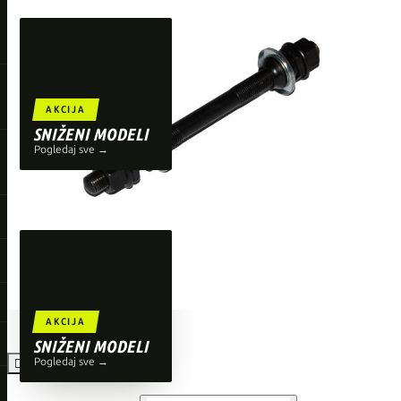
TOP BRENDOVI
Giant
Orbea
Liv
AKCIJA
Shimano
SNIŽENI MODELI
Pogledaj sve →
Wahoo
O'Neal
AKCIJA
SNIŽENI MODELI
Pogledaj sve →
