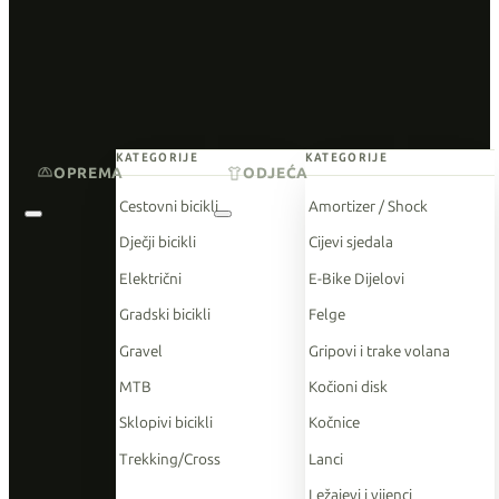
KATEGORIJE
KATEGORIJE
OPREMA
ODJEĆA
Cestovni bicikli
Amortizer / Shock
Dječji bicikli
Cijevi sjedala
Električni
E-Bike Dijelovi
Gradski bicikli
Felge
Gravel
Gripovi i trake volana
MTB
Kočioni disk
Sklopivi bicikli
Kočnice
Trekking/Cross
Lanci
Ležajevi i vijenci