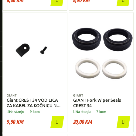
8,00 KM
8,90 KM


GIANT
GIANT
Giant CREST 34 VODILICA
GIANT Fork Wiper Seals
ZA KABEL ZA KOČNICU NA
CREST 34
VILU


Na stanju — 9 kom
Na stanju — 7 kom
9,90 KM
20,00 KM

