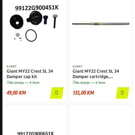
GIANT
GIANT
Giant MY22 Crest SL 34
Giant MY22 Crest SL 34
Damper cap kit
Damper cartridge,
99122G9005S1K


Na stanju — 4 kom
Na stanju — 6 kom
49,00 KM
135,00 KM

