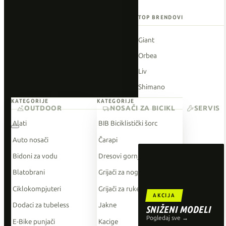
TOP BRENDOVI
Giant
Orbea
Liv
Shimano
KATEGORIJE
KATEGORIJE
Wahoo
OUTDOOR
NOSAČI ZA BICIKL
SERVIS
O'Neal
Alati
BIB Biciklistički šorc
Auto nosači
Čarapi
Bidoni za vodu
Dresovi gornji dio
Blatobrani
Grijači za noge
Ciklokompjuteri
Grijači za ruke
AKCIJA
Dodaci za tubeless
Jakne
SNIŽENI MODELI
Pogledaj sve →
E-Bike punjači
Kacige