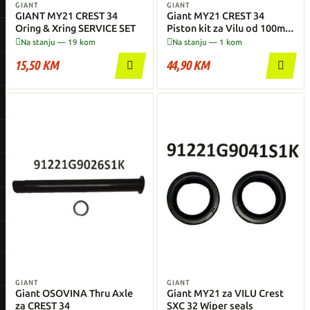
GIANT
GIANT
GIANT MY21 CREST 34
Giant MY21 CREST 34
Oring & Xring SERVICE SET
Piston kit za Vilu od 100mm
Hoda


Na stanju — 19 kom
Na stanju — 1 kom
15,50 KM
44,90 KM


GIANT
GIANT
Giant OSOVINA Thru Axle
Giant MY21 za VILU Crest
za CREST 34
SXC 32 Wiper seals