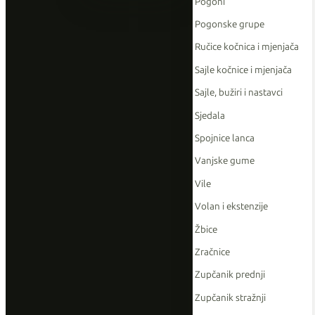
Pogoni
Pogonske grupe
Ručice kočnica i mjenjača
Sajle kočnice i mjenjača
Sajle, bužiri i nastavci
Sjedala
Spojnice lanca
Vanjske gume
Vile
Volan i ekstenzije
Žbice
Zračnice
Zupčanik prednji
Zupčanik stražnji