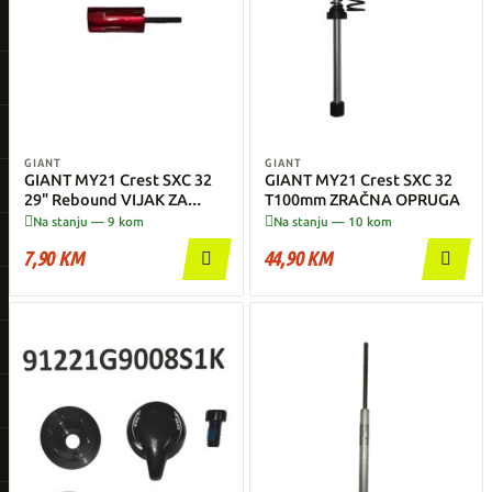
GIANT
GIANT
GIANT MY21 Crest SXC 32
GIANT MY21 Crest SXC 32
29" Rebound VIJAK ZA
T100mm ZRAČNA OPRUGA
PODEŠAVANJE


Na stanju — 9 kom
Na stanju — 10 kom
7,90 KM
44,90 KM

