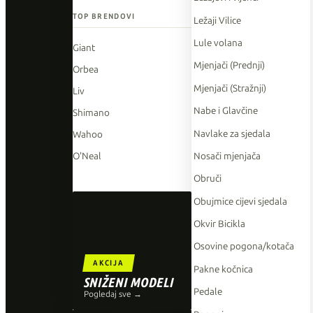
TOP BRENDOVI
Ležaji Vilice
Lule volana
Giant
Mjenjači (Prednji)
Orbea
Mjenjači (Stražnji)
Liv
Nabe i Glavčine
Shimano
Navlake za sjedala
Wahoo
Nosači mjenjača
O'Neal
Obruči
Obujmice cijevi sjedala
Okvir Bicikla
Osovine pogona/kotača
AKCIJA
Pakne kočnica
SNIŽENI MODELI
Pedale
Pogledaj sve →