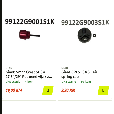
GIANT
GIANT
Giant MY22 Crest SL 34
Giant CREST 34 SL Air
27.5"/29" Rebound vijak za
spring cap
podešavanje


Na stanju — 4 kom
Na stanju — 10 kom
19,00 KM
9,90 KM

