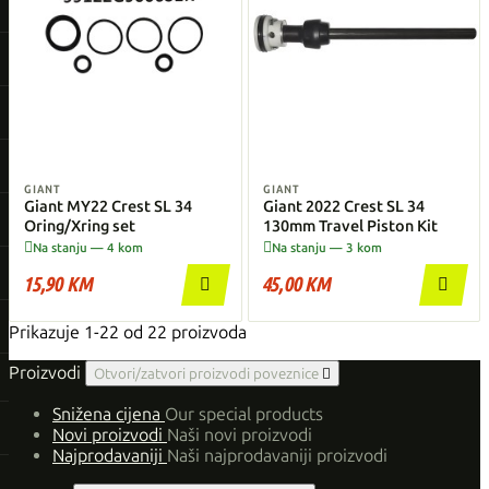
GIANT
GIANT
Giant MY22 Crest SL 34
Giant 2022 Crest SL 34
Oring/Xring set
130mm Travel Piston Kit


Na stanju — 4 kom
Na stanju — 3 kom
15,90 KM
45,00 KM


Prikazuje 1-22 od 22 proizvoda
Proizvodi
Otvori/zatvori proizvodi poveznice

Snižena cijena
Our special products
Novi proizvodi
Naši novi proizvodi
Najprodavaniji
Naši najprodavaniji proizvodi