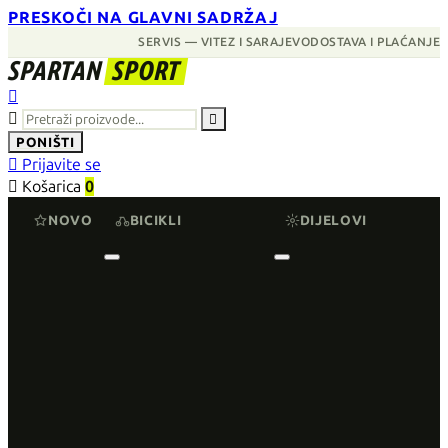
PRESKOČI NA GLAVNI SADRŽAJ
SERVIS — VITEZ I SARAJEVO
DOSTAVA I PLAĆANJE
SPARTAN
SPORT



PONIŠTI

Prijavite se

Košarica
0
NOVO
BICIKLI
DIJELOVI