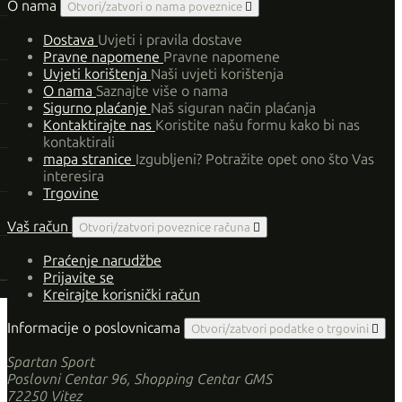
O nama
Otvori/zatvori o nama poveznice

Dostava
Uvjeti i pravila dostave
Pravne napomene
Pravne napomene
Uvjeti korištenja
Naši uvjeti korištenja
O nama
Saznajte više o nama
Sigurno plaćanje
Naš siguran način plaćanja
Kontaktirajte nas
Koristite našu formu kako bi nas
kontaktirali
mapa stranice
Izgubljeni? Potražite opet ono što Vas
interesira
Trgovine
Vaš račun
Otvori/zatvori poveznice računa

Praćenje narudžbe
Prijavite se
Kreirajte korisnički račun
Informacije o poslovnicama
Otvori/zatvori podatke o trgovini

Spartan Sport
Poslovni Centar 96, Shopping Centar GMS
72250 Vitez