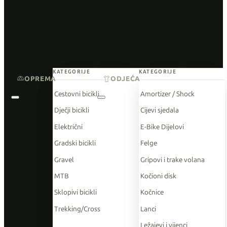
KATEGORIJE
KATEGORIJE
OPREMA
ODJEĆA
Cestovni bicikli
Amortizer / Shock
Dječji bicikli
Cijevi sjedala
Električni
E-Bike Dijelovi
Gradski bicikli
Felge
Gravel
Gripovi i trake volana
MTB
Kočioni disk
Sklopivi bicikli
Kočnice
Trekking/Cross
Lanci
Ležajevi i vijenci