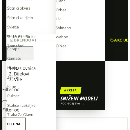
Giant
Štitnici okvira
Orbea
Štitnici za tijelo
Liv
Svjetla
Shimano
Torbice za Bicikl
KATEGORIJE
Wahoo
BRENDOVI
AKCIJE
Trenažeri
O'Neal
Čarape

Gamaše
TOP BRENDOVI
Hlače
Naslovnica
Dijelovi
Giant
Jakne
Vile
Orbea
Kape
Filter od
AKCIJA
Liv
Ruksaci
SNIŽENI MODELI
Shimano
Pogledaj sve →
Stolice i Ležaljke
Filter od
Wahoo
Traka Za Glavu
O'Neal
CIJENA