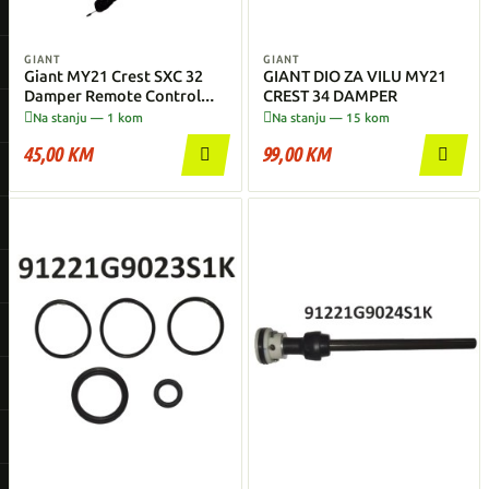
GIANT
GIANT
Giant MY21 Crest SXC 32
GIANT DIO ZA VILU MY21
Damper Remote Control
CREST 34 DAMPER
set sa Ručicom


Na stanju — 1 kom
Na stanju — 15 kom
45,00 KM
99,00 KM

