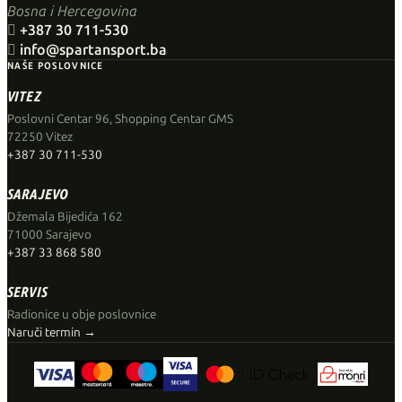
Bosna i Hercegovina

+387 30 711-530

info@spartansport.ba
NAŠE POSLOVNICE
VITEZ
Poslovni Centar 96, Shopping Centar GMS
72250 Vitez
+387 30 711-530
SARAJEVO
Džemala Bijedića 162
71000 Sarajevo
+387 33 868 580
SERVIS
Radionice u obje poslovnice
Naruči termin →