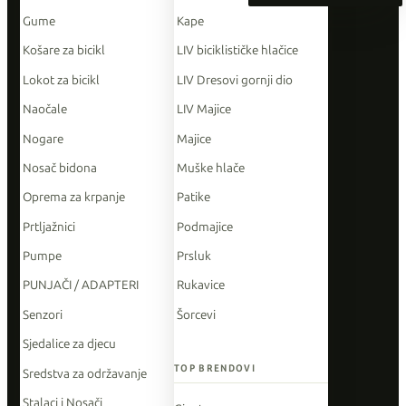
Gume
Kape
Košare za bicikl
LIV biciklističke hlačice
Lokot za bicikl
LIV Dresovi gornji dio
Naočale
LIV Majice
Nogare
Majice
Nosač bidona
Muške hlače
Oprema za krpanje
Patike
Prtljažnici
Podmajice
Pumpe
Prsluk
PUNJAČI / ADAPTERI
Rukavice
Senzori
Šorcevi
Sjedalice za djecu
TOP BRENDOVI
Sredstva za održavanje
Stalaci i Nosači