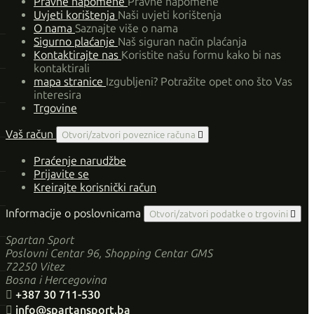
Pravne napomene
Pravne napomene
Uvjeti korištenja
Naši uvjeti korištenja
O nama
Saznajte više o nama
Sigurno plaćanje
Naš siguran način plaćanja
Kontaktirajte nas
Koristite našu formu kako bi nas
kontaktirali
mapa stranice
Izgubljeni? Potražite opet ono što Vas
interesira
Trgovine
Vaš račun
Otvori/zatvori poveznice računa

Praćenje narudžbe
Prijavite se
Kreirajte korisnički račun
Informacije o poslovnicama
Otvori/zatvori podatke o trgovini

Spartan Sport
Poslovni Centar 96, Shopping Centar GMS
72250 Vitez
Bosna i Hercegovina

+387 30 711-530

info@spartansport.ba