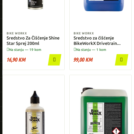
BIKE WORKX
BIKE WORKX
Sredstvo Za Čiščenje Shine
Sredstvo za čišćenje
Star Sprej 200ml
BikeWorkX Drivetrain
Cleaner 5l


Na stanju — 19 kom
Na stanju — 1 kom
16,90 KM
99,00 KM

