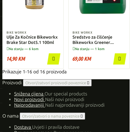
BIKE WORKX
BIKE WORKX
Ulje Za Kočnice Bikeworkx
Sredstvo za čišćenje
Brake Star Dot5.1 100ml
Bikeworkx Greener
Cleaner 5L


Na stanju — 6 kom
Na stanju — 1 kom
14,90 KM
69,00 KM


Prikazuje 1-16 od 16 proizvoda
Proizvodi
Otvori/zatvori proizvodi poveznice

Snižena cijena
Our special products
Novi proizvodi
Naši novi proizvodi
Najprodavaniji
Naši najprodavaniji proizvodi
O nama
Otvori/zatvori o nama poveznice

Dostava
Uvjeti i pravila dostave