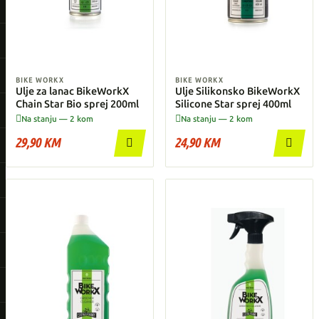
BIKE WORKX
BIKE WORKX
Ulje za lanac BikeWorkX
Ulje Silikonsko BikeWorkX
Chain Star Bio sprej 200ml
Silicone Star sprej 400ml


Na stanju — 2 kom
Na stanju — 2 kom
29,90 KM
24,90 KM

