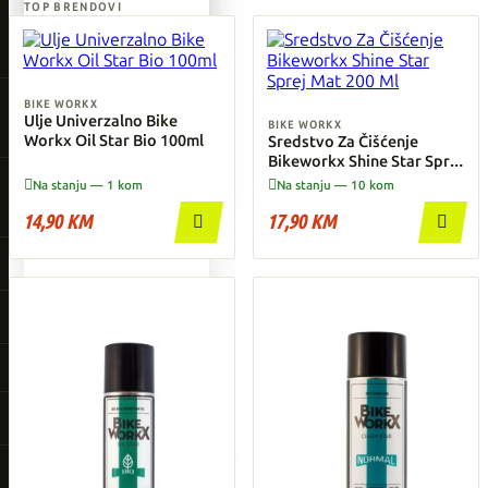
TOP BRENDOVI
Giant
Orbea
BIKE WORKX
Ulje Univerzalno Bike
Liv
BIKE WORKX
AKCIJA
Workx Oil Star Bio 100ml
Sredstvo Za Čišćenje
Shimano
Bikeworkx Shine Star Sprej
SNIŽENI MODELI
Mat 200 Ml
Pogledaj sve →


Na stanju — 1 kom
Na stanju — 10 kom
Wahoo
14,90 KM
17,90 KM


O'Neal
AKCIJA
SNIŽENI MODELI
Pogledaj sve →