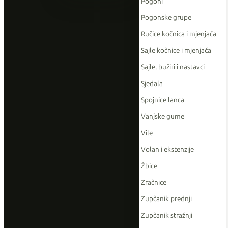
Pogoni
Pogonske grupe
Ručice kočnica i mjenjača
Sajle kočnice i mjenjača
Sajle, bužiri i nastavci
Sjedala
Spojnice lanca
Vanjske gume
Vile
Volan i ekstenzije
Žbice
Zračnice
Zupčanik prednji
Zupčanik stražnji