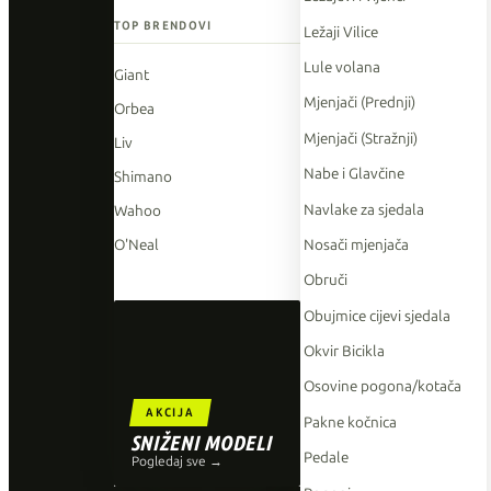
TOP BRENDOVI
Ležaji Vilice
Lule volana
Giant
Mjenjači (Prednji)
Orbea
Mjenjači (Stražnji)
Liv
Nabe i Glavčine
Shimano
Navlake za sjedala
Wahoo
Nosači mjenjača
O'Neal
Obruči
Obujmice cijevi sjedala
Okvir Bicikla
Osovine pogona/kotača
AKCIJA
Pakne kočnica
SNIŽENI MODELI
Pedale
Pogledaj sve →