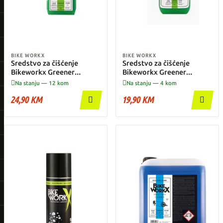
BIKE WORKX
BIKE WORKX
Sredstvo za čišćenje
Sredstvo za čišćenje
Bikeworkx Greener
Bikeworkx Greener
Cleaner 1l
Cleaner raspršivač 500ml


Na stanju — 12 kom
Na stanju — 4 kom
24,90 KM
19,90 KM

