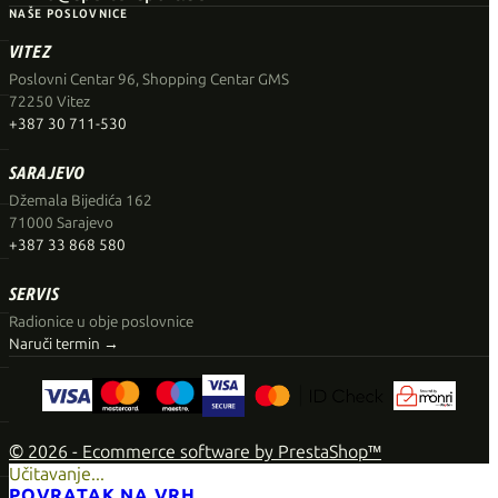
NAŠE POSLOVNICE
VITEZ
Poslovni Centar 96, Shopping Centar GMS
72250 Vitez
+387 30 711-530
SARAJEVO
Džemala Bijedića 162
71000 Sarajevo
+387 33 868 580
SERVIS
Radionice u obje poslovnice
Naruči termin →
© 2026 - Ecommerce software by PrestaShop™
Učitavanje...
POVRATAK NA VRH