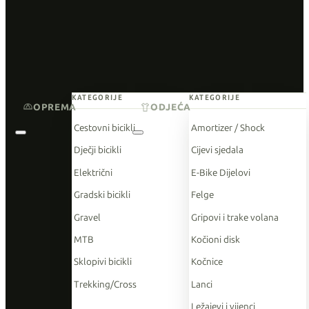
KATEGORIJE
KATEGORIJE
OPREMA
ODJEĆA
Cestovni bicikli
Amortizer / Shock
Dječji bicikli
Cijevi sjedala
Električni
E-Bike Dijelovi
Gradski bicikli
Felge
Gravel
Gripovi i trake volana
MTB
Kočioni disk
Sklopivi bicikli
Kočnice
Trekking/Cross
Lanci
Ležajevi i vijenci