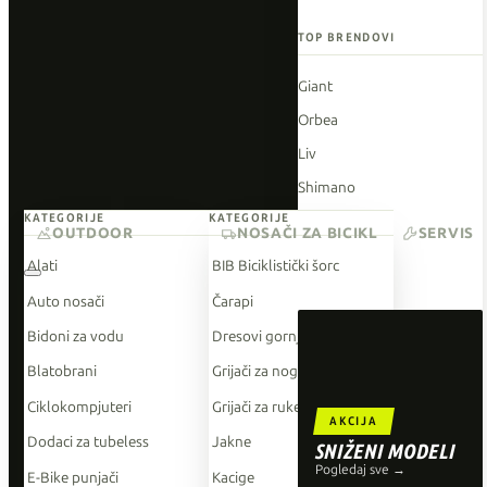
TOP BRENDOVI
Giant
Orbea
Liv
Shimano
KATEGORIJE
KATEGORIJE
Wahoo
OUTDOOR
NOSAČI ZA BICIKL
SERVIS
O'Neal
Alati
BIB Biciklistički šorc
Auto nosači
Čarapi
Bidoni za vodu
Dresovi gornji dio
Blatobrani
Grijači za noge
Ciklokompjuteri
Grijači za ruke
AKCIJA
Dodaci za tubeless
Jakne
SNIŽENI MODELI
Pogledaj sve →
E-Bike punjači
Kacige