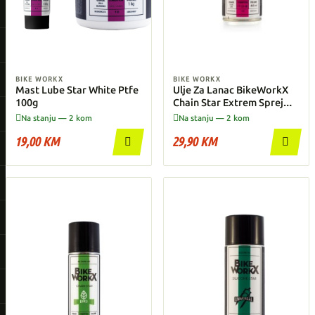
BIKE WORKX
BIKE WORKX
Mast Lube Star White Ptfe
Ulje Za Lanac BikeWorkX
100g
Chain Star Extrem Sprej
400ml


Na stanju — 2 kom
Na stanju — 2 kom
19,00 KM
29,90 KM

