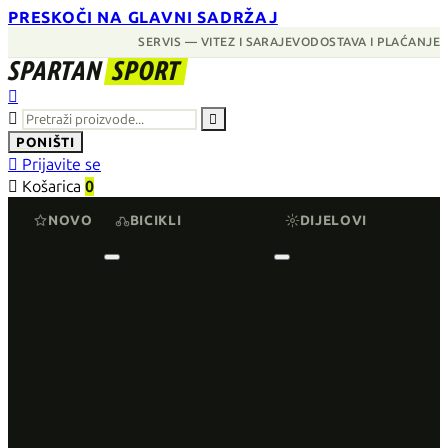
PRESKOČI NA GLAVNI SADRŽAJ
SERVIS — VITEZ I SARAJEVO
DOSTAVA I PLAĆANJE
SPARTAN
SPORT



PONIŠTI

Prijavite se

Košarica
0
NOVO
BICIKLI
DIJELOVI