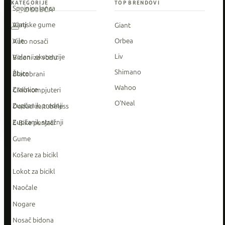
KATEGORIJE
TOP BRENDOVI
Spojnice lanca
ODJEĆA
Vanjske gume
Alati
Giant
Vile
Orbea
Auto nosači
Liv
Volan i ekstenzije
Bidoni za vodu
Shimano
Žbice
Blatobrani
Wahoo
Zračnice
Ciklokompjuteri
O'Neal
Zupčanik prednji
Dodaci za tubeless
Zupčanik stražnji
E-Bike punjači
Gume
Košare za bicikl
Lokot za bicikl
Naočale
Nogare
Nosač bidona