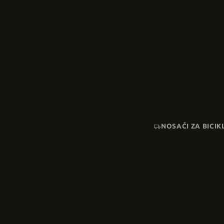
NOSAČI ZA BICIK
AKCIJA
SNIŽENI MODELI
Pogledaj sve →