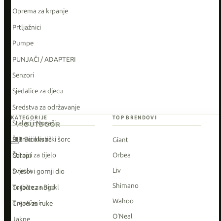
Oprema za krpanje
Prtljažnici
Pumpe
PUNJAČI / ADAPTERI
Senzori
Sjedalice za djecu
Sredstva za održavanje
KATEGORIJE
TOP BRENDOVI
Stalaci i Nosači
OUTDOOR
Štitnici okvira
BIB Biciklistički šorc
Giant
Štitnici za tijelo
Orbea
Čarapi
Liv
Svjetla
Dresovi gornji dio
Shimano
Torbice za Bicikl
Grijači za noge
Wahoo
Trenažeri
Grijači za ruke
O'Neal
Jakne