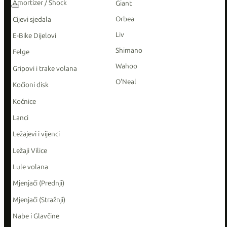
Amortizer / Shock
Giant
Orbea
Cijevi sjedala
Liv
E-Bike Dijelovi
Shimano
Felge
Wahoo
Gripovi i trake volana
O'Neal
Kočioni disk
Kočnice
Lanci
Ležajevi i vijenci
Ležaji Vilice
Lule volana
Mjenjači (Prednji)
Mjenjači (Stražnji)
Nabe i Glavčine