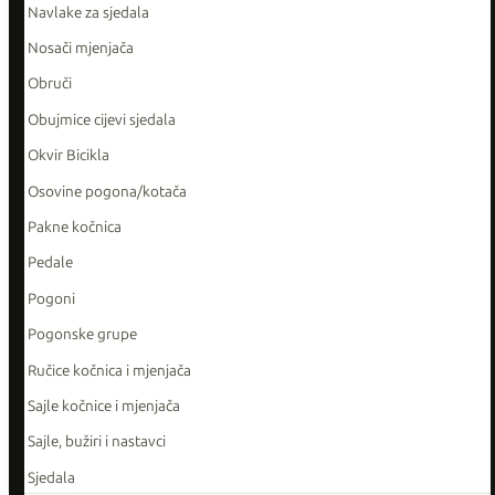
Navlake za sjedala
Nosači mjenjača
Obruči
Obujmice cijevi sjedala
Okvir Bicikla
Osovine pogona/kotača
Pakne kočnica
Pedale
Pogoni
Pogonske grupe
Ručice kočnica i mjenjača
Sajle kočnice i mjenjača
Sajle, bužiri i nastavci
Sjedala