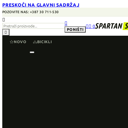
PRESKOČI NA GLAVNI SADRŽAJ
POZOVITE NAS: +387 30 711-530


SPARTAN


0
PONIŠTI

NOVO
BICIKLI