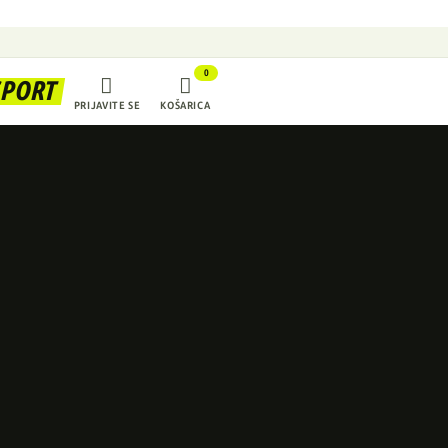
0


SPORT
PRIJAVITE SE
KOŠARICA