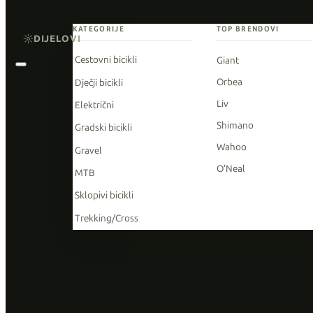
KATEGORIJE
TOP BRENDOVI
DIJELOVI
Cestovni bicikli
Giant
Orbea
Dječji bicikli
Liv
Električni
Shimano
Gradski bicikli
Wahoo
Gravel
O'Neal
MTB
Sklopivi bicikli
Trekking/Cross