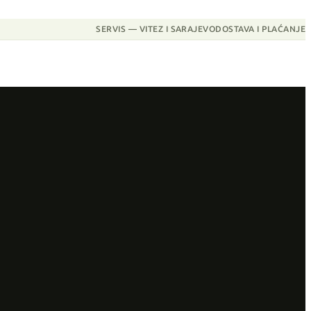
SERVIS — VITEZ I SARAJEVO
DOSTAVA I PLAĆANJE