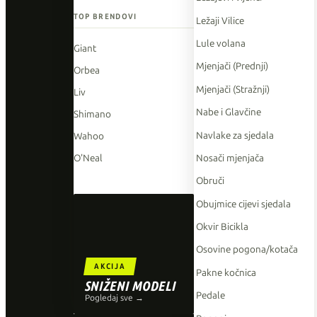
TOP BRENDOVI
Ležaji Vilice
Lule volana
Giant
Mjenjači (Prednji)
Orbea
Mjenjači (Stražnji)
Liv
Nabe i Glavčine
Shimano
Navlake za sjedala
Wahoo
Nosači mjenjača
O'Neal
Obruči
Obujmice cijevi sjedala
Okvir Bicikla
Osovine pogona/kotača
AKCIJA
Pakne kočnica
SNIŽENI MODELI
Pedale
Pogledaj sve →