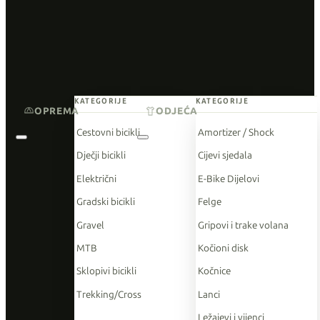
KATEGORIJE
KATEGORIJE
OPREMA
ODJEĆA
Cestovni bicikli
Amortizer / Shock
Dječji bicikli
Cijevi sjedala
Električni
E-Bike Dijelovi
Gradski bicikli
Felge
Gravel
Gripovi i trake volana
MTB
Kočioni disk
Sklopivi bicikli
Kočnice
Trekking/Cross
Lanci
Ležajevi i vijenci