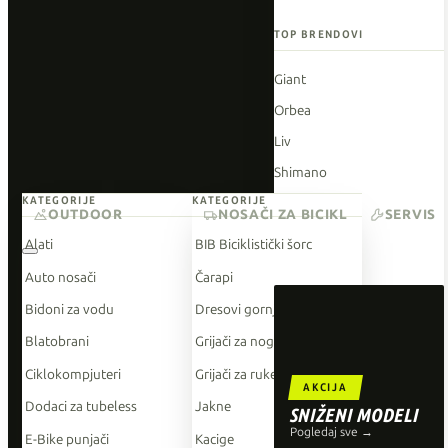
TOP BRENDOVI
Giant
Orbea
Liv
Shimano
KATEGORIJE
KATEGORIJE
Wahoo
OUTDOOR
NOSAČI ZA BICIKL
SERVIS
O'Neal
Alati
BIB Biciklistički šorc
Auto nosači
Čarapi
Bidoni za vodu
Dresovi gornji dio
Blatobrani
Grijači za noge
Ciklokompjuteri
Grijači za ruke
AKCIJA
Dodaci za tubeless
Jakne
SNIŽENI MODELI
Pogledaj sve →
E-Bike punjači
Kacige