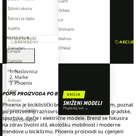
Giant
Štitnici okvira
Orbea
Štitnici za tijelo
Liv
Svjetla
Shimano
Torbice za Bicikl
KATEGORIJE
Wahoo
BRENDOVI
AKCIJE
Trenažeri
O'Neal
Čarape

Gamaše
TOP BRENDOVI
Hlače
Naslovnica
Marke
Giant
Jakne
Phoenix
Orbea
Kape
POPIS PROIZVODA PO BRANDU PHOENIX
AKCIJA
Liv
Ruksaci
SNIŽENI MODELI
Phoenix je biciklistički brand s dugom tradicijom, poznat
Shimano
Pogledaj sve →
Stolice i Ležaljke
po proizvodnji raznovrsnih bicikala uključujući gradske,
sportske, dječje i električne modele. Brend se fokusira
Wahoo
Traka Za Glavu
na zdrav životni stil, ekološku mobilnost i moderne
O'Neal
trendove u biciklizmu. Phoenix proizvodi su cijenjeni