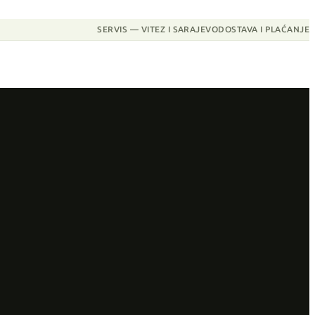
SERVIS — VITEZ I SARAJEVO
DOSTAVA I PLAĆANJE