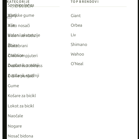
KATEGORIJE
TOP BRENDOVI
Spojnice lanca
ODJEĆA
Vanjske gume
Alati
Giant
Vile
Orbea
Auto nosači
Liv
Volan i ekstenzije
Bidoni za vodu
Shimano
Žbice
Blatobrani
Wahoo
Zračnice
Ciklokompjuteri
O'Neal
Zupčanik prednji
Dodaci za tubeless
Zupčanik stražnji
E-Bike punjači
Gume
Košare za bicikl
Lokot za bicikl
Naočale
Nogare
Nosač bidona