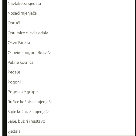
Navlake za sjedala
Nosači mjenjača
Obruči
Obujmice cijevi sjedala
Okvir Bicikla
Osovine pogona/kotača
Pakne kočnica
Pedale
Pogoni
Pogonske grupe
Ručice kočnica i mjenjača
Sajle kočnice i mjenjača
Sajle, bužiri i nastavci
Sjedala