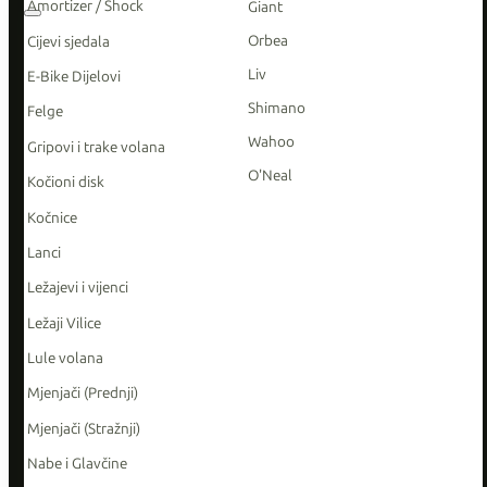
Amortizer / Shock
Giant
Orbea
Cijevi sjedala
Liv
E-Bike Dijelovi
Shimano
Felge
Wahoo
Gripovi i trake volana
O'Neal
Kočioni disk
Kočnice
Lanci
Ležajevi i vijenci
Ležaji Vilice
Lule volana
Mjenjači (Prednji)
Mjenjači (Stražnji)
Nabe i Glavčine