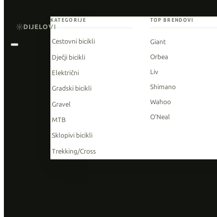
KATEGORIJE
TOP BRENDOVI
DIJELOVI
Cestovni bicikli
Giant
Orbea
Dječji bicikli
Liv
Električni
Shimano
Gradski bicikli
Wahoo
Gravel
O'Neal
MTB
Sklopivi bicikli
Trekking/Cross