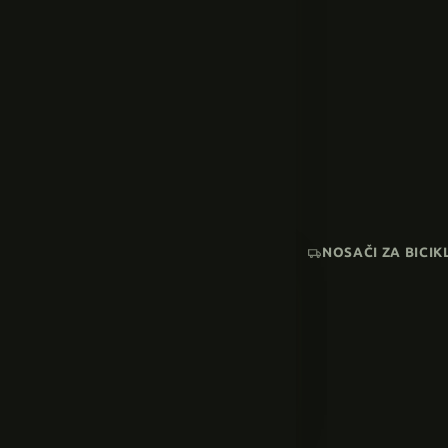
NOSAČI ZA BICIK
AKCIJA
SNIŽENI MODELI
Pogledaj sve →