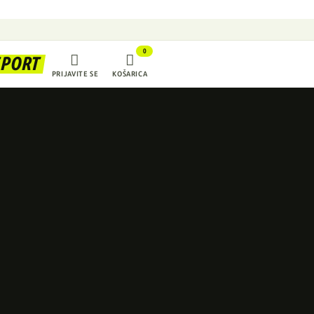
0


SPORT
PRIJAVITE SE
KOŠARICA