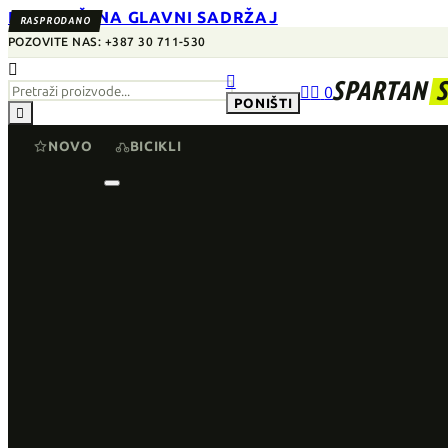
PRESKOČI NA GLAVNI SADRŽAJ
RASPRODANO
POZOVITE NAS: +387 30 711-530


SPARTAN


0
PONIŠTI

NOVO
BICIKLI