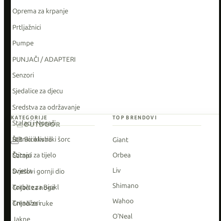
Oprema za krpanje
Prtljažnici
Pumpe
PUNJAČI / ADAPTERI
Senzori
Sjedalice za djecu
Sredstva za održavanje
KATEGORIJE
TOP BRENDOVI
Stalaci i Nosači
OUTDOOR
Štitnici okvira
BIB Biciklistički šorc
Giant
Štitnici za tijelo
Orbea
Čarapi
Liv
Svjetla
Dresovi gornji dio
Shimano
Torbice za Bicikl
Grijači za noge
Wahoo
Trenažeri
Grijači za ruke
O'Neal
Jakne