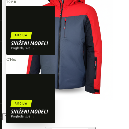
TOP BRENDOVI
Giant
Orbea
Liv
AKCIJA
Shimano
SNIŽENI MODELI
Pogledaj sve →
Wahoo
O'Neal
AKCIJA
SNIŽENI MODELI
Pogledaj sve →
