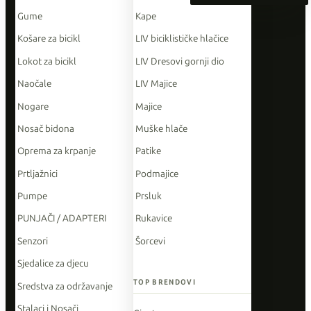
Gume
Kape
Košare za bicikl
LIV biciklističke hlačice
Lokot za bicikl
LIV Dresovi gornji dio
Naočale
LIV Majice
Nogare
Majice
Nosač bidona
Muške hlače
Oprema za krpanje
Patike
Prtljažnici
Podmajice
Pumpe
Prsluk
PUNJAČI / ADAPTERI
Rukavice
Senzori
Šorcevi
Sjedalice za djecu
TOP BRENDOVI
Sredstva za održavanje
Stalaci i Nosači