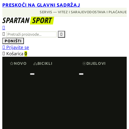
PRESKOČI NA GLAVNI SADRŽAJ
SERVIS — VITEZ I SARAJEVO
DOSTAVA I PLAĆANJE
SPARTAN
SPORT



PONIŠTI

Prijavite se

Košarica
0
NOVO
BICIKLI
DIJELOVI