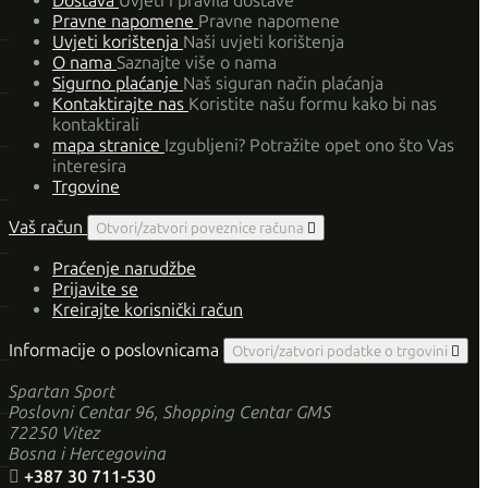
Dostava
Uvjeti i pravila dostave
Pravne napomene
Pravne napomene
Uvjeti korištenja
Naši uvjeti korištenja
O nama
Saznajte više o nama
Sigurno plaćanje
Naš siguran način plaćanja
Kontaktirajte nas
Koristite našu formu kako bi nas
kontaktirali
mapa stranice
Izgubljeni? Potražite opet ono što Vas
interesira
Trgovine
Vaš račun
Otvori/zatvori poveznice računa

Praćenje narudžbe
Prijavite se
Kreirajte korisnički račun
Informacije o poslovnicama
Otvori/zatvori podatke o trgovini

Spartan Sport
Poslovni Centar 96, Shopping Centar GMS
72250 Vitez
Bosna i Hercegovina

+387 30 711-530