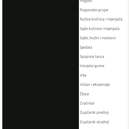
Pogoni
Pogonske grupe
Ručice kočnica i mjenjača
Sajle kočnice i mjenjača
Sajle, bužiri i nastavci
Sjedala
Spojnice lanca
Vanjske gume
Vile
Volan i ekstenzije
Žbice
Zračnice
Zupčanik prednji
Zupčanik stražnji