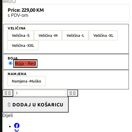
BRUGI
Price:
229,00 KM
s PDV-om
VELIČINA
Veličina -
S
Veličina -
M
Veličina -
L
Veličina -
XL
Veličina -
XXL
BOJA
Boja - Red
NAMJENA
Namjena -
Muško





DODAJ U KOŠARICU
Dijeli