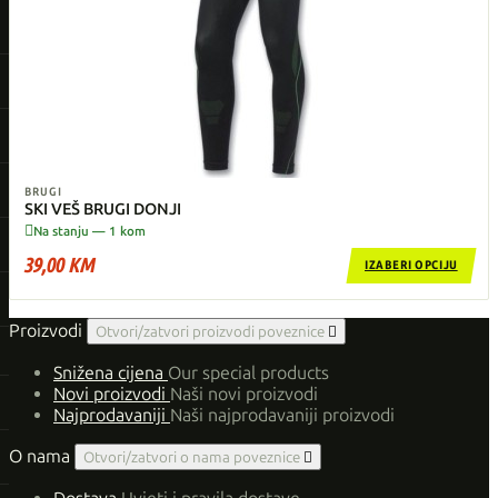
BRUGI
SKI VEŠ BRUGI DONJI

Na stanju — 1 kom
39,00 KM
IZABERI OPCIJU
Proizvodi
Otvori/zatvori proizvodi poveznice

Snižena cijena
Our special products
Novi proizvodi
Naši novi proizvodi
Najprodavaniji
Naši najprodavaniji proizvodi
O nama
Otvori/zatvori o nama poveznice
