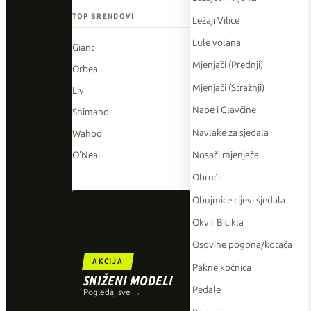
TOP BRENDOVI
Ležaji Vilice
Lule volana
Giant
Mjenjači (Prednji)
Orbea
Mjenjači (Stražnji)
Liv
Nabe i Glavčine
Shimano
Navlake za sjedala
Wahoo
Nosači mjenjača
O'Neal
Obruči
Obujmice cijevi sjedala
Okvir Bicikla
Osovine pogona/kotača
AKCIJA
Pakne kočnica
SNIŽENI MODELI
Pedale
Pogledaj sve →