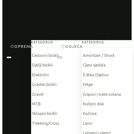
KATEGORIJE
KATEGORIJE
OPREMA
ODJEĆA
Cestovni bicikli
Amortizer / Shock
Dječji bicikli
Cijevi sjedala
Električni
E-Bike Dijelovi
Gradski bicikli
Felge
Gravel
Gripovi i trake volana
MTB
Kočioni disk
Sklopivi bicikli
Kočnice
Trekking/Cross
Lanci
Ležajevi i vijenci