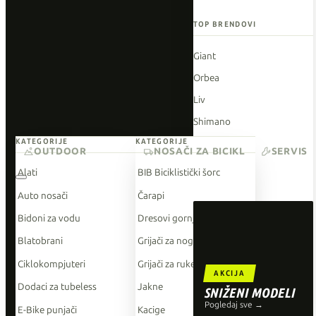
TOP BRENDOVI
Giant
Orbea
Liv
Shimano
KATEGORIJE
KATEGORIJE
Wahoo
OUTDOOR
NOSAČI ZA BICIKL
SERVIS
O'Neal
Alati
BIB Biciklistički šorc
Auto nosači
Čarapi
Bidoni za vodu
Dresovi gornji dio
Blatobrani
Grijači za noge
Ciklokompjuteri
Grijači za ruke
AKCIJA
Dodaci za tubeless
Jakne
SNIŽENI MODELI
Pogledaj sve →
E-Bike punjači
Kacige