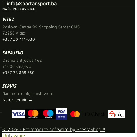

info@spartansport.ba
NAŠE POSLOVNICE
VITEZ
Poslovni Centar 96, Shopping Centar GMS
72250 Vitez
+387 30 711-530
SARAJEVO
Džemala Bijedića 162
71000 Sarajevo
+387 33 868 580
SERVIS
Radionice u obje poslovnice
Naruči termin →
© 2026 - Ecommerce software by PrestaShop™
Učitavanje...