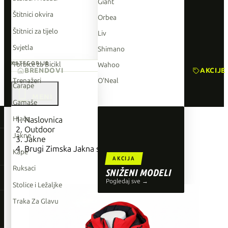
Giant
Štitnici okvira
Orbea
Štitnici za tijelo
Liv
Svjetla
Shimano
Torbice za Bicikl
KATEGORIJE
Wahoo
BRENDOVI
AKCIJE
Trenažeri
O'Neal
Čarape

Gamaše
TOP BRENDOVI
Hlače
Naslovnica
Outdoor
Giant
Jakne
Jakne
Brugi Zimska Jakna sa Kapuljačom Crvena
Orbea
Kape
AKCIJA
Liv
Ruksaci
SNIŽENI MODELI
Shimano
Pogledaj sve →
Stolice i Ležaljke
Wahoo
Traka Za Glavu
O'Neal