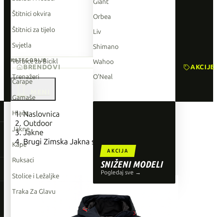
Giant
Štitnici okvira
Orbea
Štitnici za tijelo
Liv
Svjetla
Shimano
Torbice za Bicikl
KATEGORIJE
Wahoo
BRENDOVI
AKCIJE
Trenažeri
O'Neal
Čarape

Gamaše
TOP BRENDOVI
Hlače
Naslovnica
Outdoor
Giant
Jakne
Jakne
Brugi Zimska Jakna sa Kapuljačom
Orbea
Kape
AKCIJA
Liv
Ruksaci
SNIŽENI MODELI
Shimano
Pogledaj sve →
Stolice i Ležaljke
Wahoo
Traka Za Glavu
O'Neal