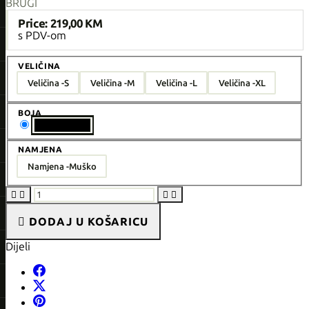
BRUGI
Price:
219,00 KM
s PDV-om
VELIČINA
Veličina -
S
Veličina -
M
Veličina -
L
Veličina -
XL
BOJA
Boja - Black
NAMJENA
Namjena -
Muško





DODAJ U KOŠARICU
Dijeli