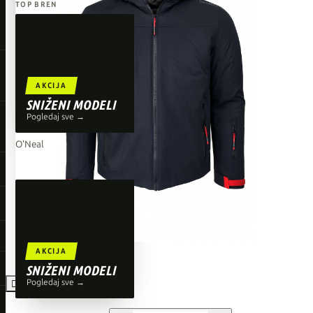
TOP BRENDOVI
Giant
Orbea
Liv
AKCIJA
Shimano
SNIŽENI MODELI
Pogledaj sve →
Wahoo
O'Neal
AKCIJA
SNIŽENI MODELI
Pogledaj sve →
