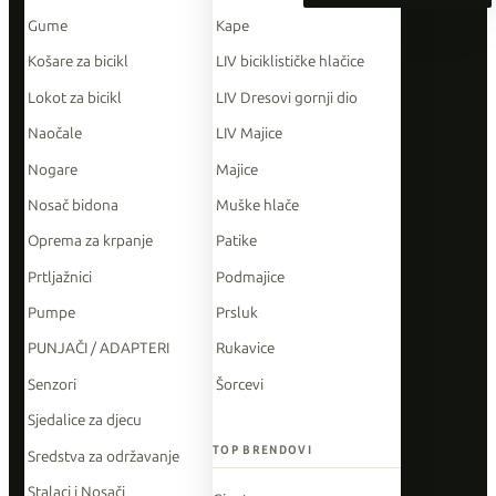
Gume
Kape
Košare za bicikl
LIV biciklističke hlačice
Lokot za bicikl
LIV Dresovi gornji dio
Naočale
LIV Majice
Nogare
Majice
Nosač bidona
Muške hlače
Oprema za krpanje
Patike
Prtljažnici
Podmajice
Pumpe
Prsluk
PUNJAČI / ADAPTERI
Rukavice
Senzori
Šorcevi
Sjedalice za djecu
TOP BRENDOVI
Sredstva za održavanje
Stalaci i Nosači