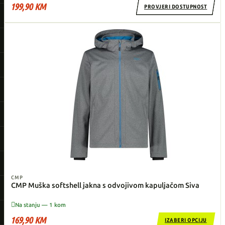
199,90 KM
PROVJERI DOSTUPNOST
CMP
CMP Muška softshell jakna s odvojivom kapuljačom Siva

Na stanju — 1 kom
169,90 KM
IZABERI OPCIJU