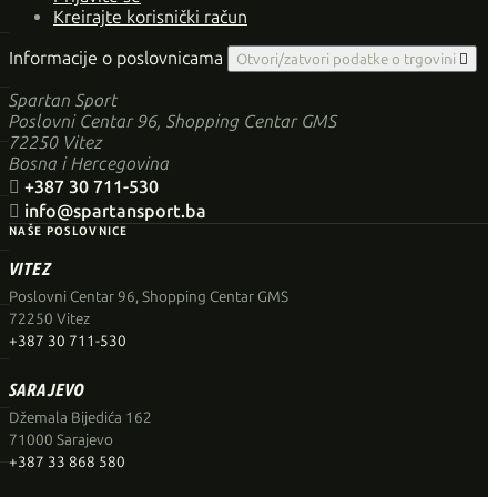
Kreirajte korisnički račun
Informacije o poslovnicama
Otvori/zatvori podatke o trgovini

Spartan Sport
Poslovni Centar 96, Shopping Centar GMS
72250 Vitez
Bosna i Hercegovina

+387 30 711-530

info@spartansport.ba
NAŠE POSLOVNICE
VITEZ
Poslovni Centar 96, Shopping Centar GMS
72250 Vitez
+387 30 711-530
SARAJEVO
Džemala Bijedića 162
71000 Sarajevo
+387 33 868 580