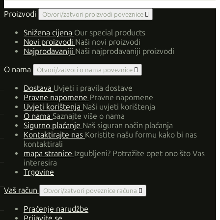
Proizvodi
Otvori/zatvori proizvodi poveznice

Snižena cijena
Our special products
Novi proizvodi
Naši novi proizvodi
Najprodavaniji
Naši najprodavaniji proizvodi
O nama
Otvori/zatvori o nama poveznice

Dostava
Uvjeti i pravila dostave
Pravne napomene
Pravne napomene
Uvjeti korištenja
Naši uvjeti korištenja
O nama
Saznajte više o nama
Sigurno plaćanje
Naš siguran način plaćanja
Kontaktirajte nas
Koristite našu formu kako bi nas
kontaktirali
mapa stranice
Izgubljeni? Potražite opet ono što Vas
interesira
Trgovine
Vaš račun
Otvori/zatvori poveznice računa

Praćenje narudžbe
Prijavite se