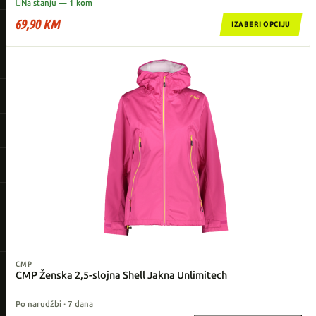

Na stanju — 1 kom
69,90 KM
IZABERI OPCIJU
CMP
CMP Ženska 2,5-slojna Shell Jakna Unlimitech
Po narudžbi · 7 dana