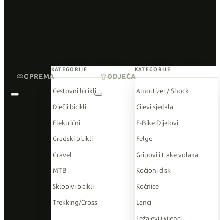
KATEGORIJE
KATEGORIJE
OPREMA
ODJEĆA
Cestovni bicikli
Amortizer / Shock
Dječji bicikli
Cijevi sjedala
Električni
E-Bike Dijelovi
Gradski bicikli
Felge
Gravel
Gripovi i trake volana
MTB
Kočioni disk
Sklopivi bicikli
Kočnice
Trekking/Cross
Lanci
Ležajevi i vijenci