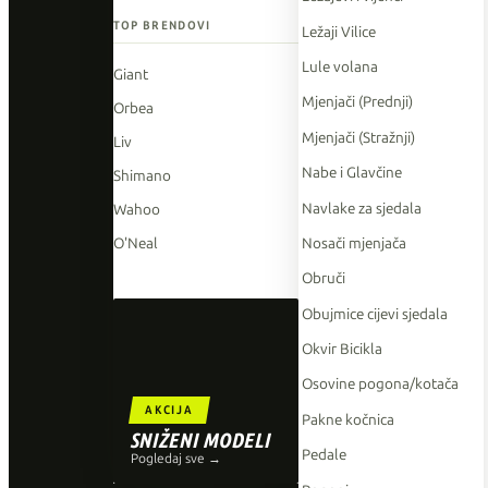
TOP BRENDOVI
Ležaji Vilice
Lule volana
Giant
Mjenjači (Prednji)
Orbea
Mjenjači (Stražnji)
Liv
Nabe i Glavčine
Shimano
Navlake za sjedala
Wahoo
Nosači mjenjača
O'Neal
Obruči
Obujmice cijevi sjedala
Okvir Bicikla
Osovine pogona/kotača
AKCIJA
Pakne kočnica
SNIŽENI MODELI
Pedale
Pogledaj sve →