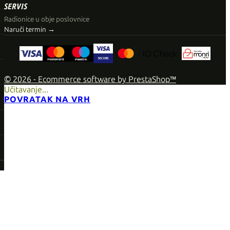
SERVIS
Radionice u obje poslovnice
Naruči termin →
© 2026 - Ecommerce software by PrestaShop™
Učitavanje...
POVRATAK NA VRH