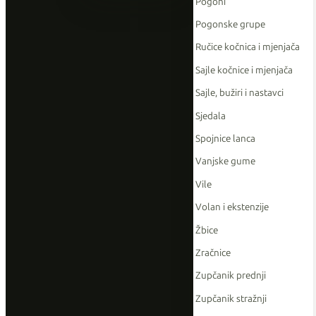
Pogoni
Pogonske grupe
Ručice kočnica i mjenjača
Sajle kočnice i mjenjača
Sajle, bužiri i nastavci
Sjedala
Spojnice lanca
Vanjske gume
Vile
Volan i ekstenzije
Žbice
Zračnice
Zupčanik prednji
Zupčanik stražnji