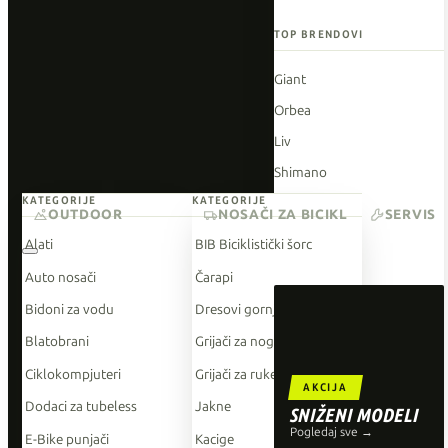
TOP BRENDOVI
Giant
Orbea
Liv
Shimano
KATEGORIJE
KATEGORIJE
Wahoo
OUTDOOR
NOSAČI ZA BICIKL
SERVIS
O'Neal
Alati
BIB Biciklistički šorc
Auto nosači
Čarapi
Bidoni za vodu
Dresovi gornji dio
Blatobrani
Grijači za noge
Ciklokompjuteri
Grijači za ruke
AKCIJA
Dodaci za tubeless
Jakne
SNIŽENI MODELI
Pogledaj sve →
E-Bike punjači
Kacige