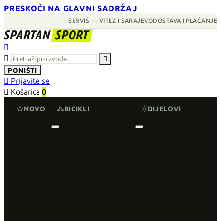
PRESKOČI NA GLAVNI SADRŽAJ
SERVIS — VITEZ I SARAJEVO
DOSTAVA I PLAĆANJE
SPARTAN
SPORT



PONIŠTI

Prijavite se

Košarica
0
NOVO
BICIKLI
DIJELOVI