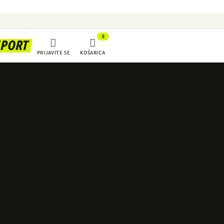
0


SPORT
PRIJAVITE SE
KOŠARICA