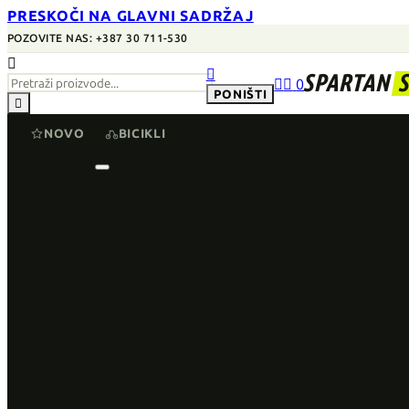
PRESKOČI NA GLAVNI SADRŽAJ
POZOVITE NAS: +387 30 711-530


SPARTAN


0
PONIŠTI

NOVO
BICIKLI