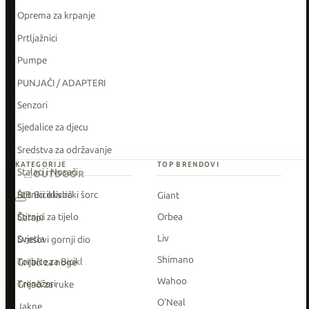
Oprema za krpanje
Prtljažnici
Pumpe
PUNJAČI / ADAPTERI
Senzori
Sjedalice za djecu
Sredstva za održavanje
KATEGORIJE
TOP BRENDOVI
Stalaci i Nosači
OUTDOOR
Štitnici okvira
BIB Biciklistički šorc
Giant
Štitnici za tijelo
Orbea
Čarapi
Liv
Svjetla
Dresovi gornji dio
Shimano
Torbice za Bicikl
Grijači za noge
Wahoo
Trenažeri
Grijači za ruke
O'Neal
Jakne