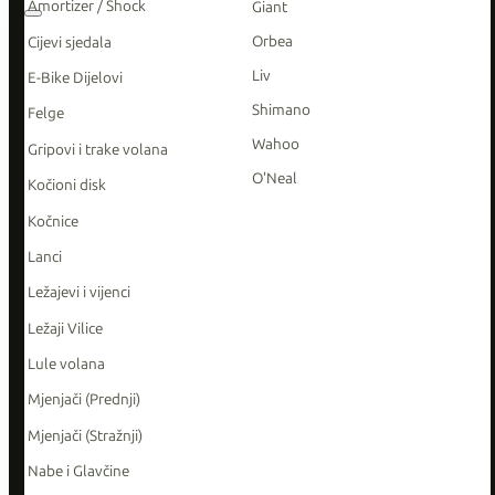
Amortizer / Shock
Giant
Orbea
Cijevi sjedala
Liv
E-Bike Dijelovi
Shimano
Felge
Wahoo
Gripovi i trake volana
O'Neal
Kočioni disk
Kočnice
Lanci
Ležajevi i vijenci
Ležaji Vilice
Lule volana
Mjenjači (Prednji)
Mjenjači (Stražnji)
Nabe i Glavčine