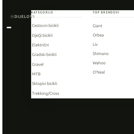
KATEGORIJE
TOP BRENDOVI
DIJELOVI
Cestovni bicikli
Giant
Orbea
Dječji bicikli
Liv
Električni
Shimano
Gradski bicikli
Wahoo
Gravel
O'Neal
MTB
Sklopivi bicikli
Trekking/Cross