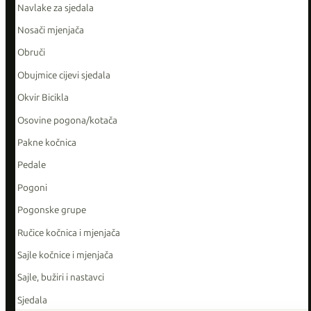
Navlake za sjedala
Nosači mjenjača
Obruči
Obujmice cijevi sjedala
Okvir Bicikla
Osovine pogona/kotača
Pakne kočnica
Pedale
Pogoni
Pogonske grupe
Ručice kočnica i mjenjača
Sajle kočnice i mjenjača
Sajle, bužiri i nastavci
Sjedala