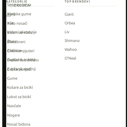
KATEGORIJE
TOP BRENDOVI
Spojnice lanca
ODJEĆA
Vanjske gume
Alati
Giant
Vile
Orbea
Auto nosači
Liv
Volan i ekstenzije
Bidoni za vodu
Shimano
Žbice
Blatobrani
Wahoo
Zračnice
Ciklokompjuteri
O'Neal
Zupčanik prednji
Dodaci za tubeless
Zupčanik stražnji
E-Bike punjači
Gume
Košare za bicikl
Lokot za bicikl
Naočale
Nogare
Nosač bidona