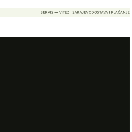
SERVIS — VITEZ I SARAJEVO
DOSTAVA I PLAĆANJE