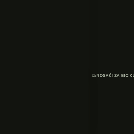
NOSAČI ZA BICIK
AKCIJA
SNIŽENI MODELI
Pogledaj sve →