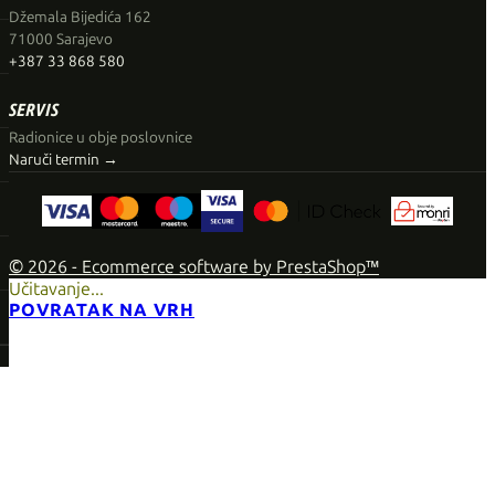
Džemala Bijedića 162
71000 Sarajevo
+387 33 868 580
SERVIS
Radionice u obje poslovnice
Naruči termin →
© 2026 - Ecommerce software by PrestaShop™
Učitavanje...
POVRATAK NA VRH