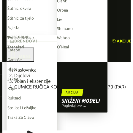
Giant
Štitnici okvira
Orbea
Štitnici za tijelo
Liv
Svjetla
Shimano
Torbice za Bicikl
KATEGORIJE
Wahoo
BRENDOVI
AKCIJE
Trenažeri
O'Neal
Čarape

Gamaše
TOP BRENDOVI
Hlače
Naslovnica
Dijelovi
Giant
Jakne
Volan i ekstenzije
GUMICE RUČICA KOČNICE SHIMANO ST-R8170 (PAR)
Orbea
Kape
AKCIJA
Liv
Ruksaci
SNIŽENI MODELI
Shimano
Pogledaj sve →
Stolice i Ležaljke
Wahoo
Traka Za Glavu
O'Neal