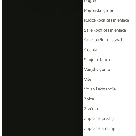
Pogoni
Pogonske grupe
Ručice kočnica i mjenjača
Sajle kočnice i mjenjača
Sajle, bužiri i nastavci
Sjedala
Spojnice lanca
Vanjske gume
Vile
Volan i ekstenzije
Žbice
Zračnice
Zupčanik prednji
Zupčanik stražnji