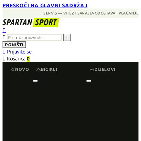
PRESKOČI NA GLAVNI SADRŽAJ
SERVIS — VITEZ I SARAJEVO
DOSTAVA I PLAĆANJE
SPARTAN
SPORT



PONIŠTI

Prijavite se

Košarica
0
NOVO
BICIKLI
DIJELOVI