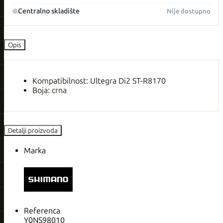
Centralno skladište
Nije dostupno
Opis
Kompatibilnost: Ultegra Di2 ST-R8170
Boja: crna
Detalji proizvoda
Marka
Referenca
Y0NS98010