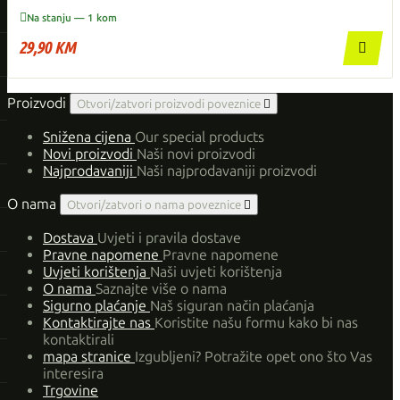

Na stanju — 1 kom
29,90 KM

Proizvodi
Otvori/zatvori proizvodi poveznice

Snižena cijena
Our special products
Novi proizvodi
Naši novi proizvodi
Najprodavaniji
Naši najprodavaniji proizvodi
O nama
Otvori/zatvori o nama poveznice

Dostava
Uvjeti i pravila dostave
Pravne napomene
Pravne napomene
Uvjeti korištenja
Naši uvjeti korištenja
O nama
Saznajte više o nama
Sigurno plaćanje
Naš siguran način plaćanja
Kontaktirajte nas
Koristite našu formu kako bi nas
kontaktirali
mapa stranice
Izgubljeni? Potražite opet ono što Vas
interesira
Trgovine