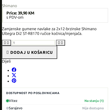
Shimano
Price:
39,90 KM
s PDV-om
Zamjenske gumene navlake za 2x12-brzinske Shimano
Ultegra Di2 ST-R8170 ručice kočnica/mjenjača.





DODAJ U KOŠARICU
Dijeli
DOSTUPNOST PO POSLOVNICAMA
Vitez
Na stanju (1)
Sarajevo
Nije dostupno