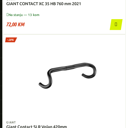
GIANT CONTACT XC 35 HB 760 mm 2021

Na stanju — 13 kom
72,00 KM

−20%
GIANT
Giant Contact SLR Volan 420mm