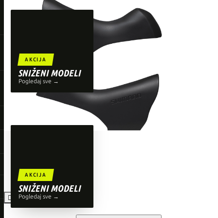
TOP BRENDOVI
Giant
Orbea
Liv
AKCIJA
Shimano
SNIŽENI MODELI
Pogledaj sve →
Wahoo
O'Neal
AKCIJA
SNIŽENI MODELI
Pogledaj sve →
