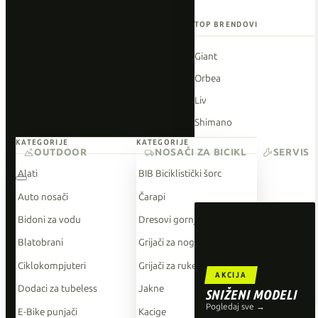
TOP BRENDOVI
Giant
Orbea
Liv
Shimano
KATEGORIJE
KATEGORIJE
Wahoo
OUTDOOR
NOSAČI ZA BICIKL
SERVIS
O'Neal
Alati
BIB Biciklistički šorc
Auto nosači
Čarapi
Bidoni za vodu
Dresovi gornji dio
Blatobrani
Grijači za noge
Ciklokompjuteri
Grijači za ruke
AKCIJA
Dodaci za tubeless
Jakne
SNIŽENI MODELI
Pogledaj sve →
E-Bike punjači
Kacige