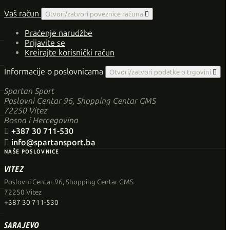
Vaš račun
Otvori/zatvori poveznice računa

Praćenje narudžbe
Prijavite se
Kreirajte korisnički račun
Informacije o poslovnicama
Otvori/zatvori podatke o trgovini

Spartan Sport
Poslovni Centar 96, Shopping Centar GMS
72250 Vitez
Bosna i Hercegovina

+387 30 711-530

info@spartansport.ba
NAŠE POSLOVNICE
VITEZ
Poslovni Centar 96, Shopping Centar GMS
72250 Vitez
+387 30 711-530
SARAJEVO