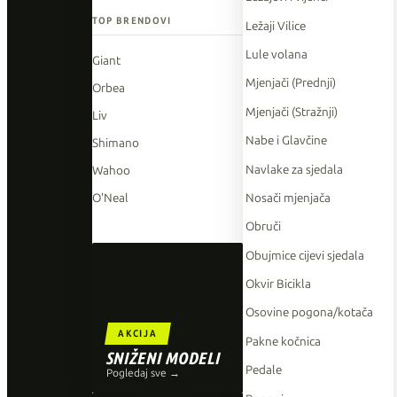
TOP BRENDOVI
Ležaji Vilice
Lule volana
Giant
Mjenjači (Prednji)
Orbea
Mjenjači (Stražnji)
Liv
Nabe i Glavčine
Shimano
Navlake za sjedala
Wahoo
Nosači mjenjača
O'Neal
Obruči
Obujmice cijevi sjedala
Okvir Bicikla
Osovine pogona/kotača
AKCIJA
Pakne kočnica
SNIŽENI MODELI
Pedale
Pogledaj sve →