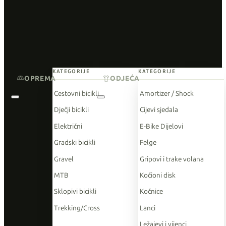
KATEGORIJE
KATEGORIJE
OPREMA
ODJEĆA
Cestovni bicikli
Amortizer / Shock
Dječji bicikli
Cijevi sjedala
Električni
E-Bike Dijelovi
Gradski bicikli
Felge
Gravel
Gripovi i trake volana
MTB
Kočioni disk
Sklopivi bicikli
Kočnice
Trekking/Cross
Lanci
Ležajevi i vijenci