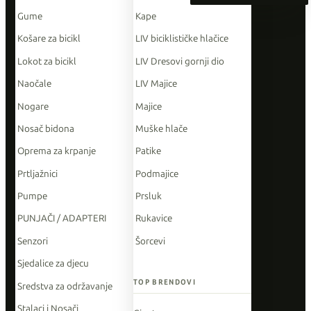
Gume
Kape
Košare za bicikl
LIV biciklističke hlačice
Lokot za bicikl
LIV Dresovi gornji dio
Naočale
LIV Majice
Nogare
Majice
Nosač bidona
Muške hlače
Oprema za krpanje
Patike
Prtljažnici
Podmajice
Pumpe
Prsluk
PUNJAČI / ADAPTERI
Rukavice
Senzori
Šorcevi
Sjedalice za djecu
TOP BRENDOVI
Sredstva za održavanje
Stalaci i Nosači