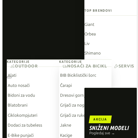
TOP BRENDOVI
Giant
Orbea
Liv
Shimano
KATEGORIJE
KATEGORIJE
Wahoo
OUTDOOR
NOSAČI ZA BICIKL
SERVIS
O'Neal
Alati
BIB Biciklistički šorc
Auto nosači
Čarapi
Bidoni za vodu
Dresovi gornji dio
Blatobrani
Grijači za noge
Ciklokompjuteri
Grijači za ruke
AKCIJA
Dodaci za tubeless
Jakne
SNIŽENI MODELI
Pogledaj sve →
E-Bike punjači
Kacige