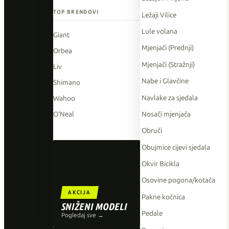
TOP BRENDOVI
Ležaji Vilice
Lule volana
Giant
Mjenjači (Prednji)
Orbea
Mjenjači (Stražnji)
Liv
Nabe i Glavčine
Shimano
Navlake za sjedala
Wahoo
Nosači mjenjača
O'Neal
Obruči
Obujmice cijevi sjedala
Okvir Bicikla
Osovine pogona/kotača
AKCIJA
Pakne kočnica
SNIŽENI MODELI
Pedale
Pogledaj sve →