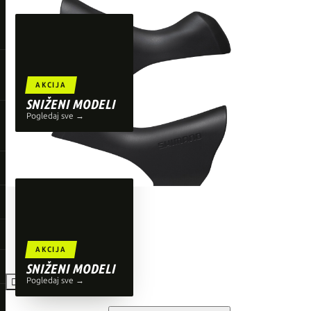
TOP BRENDOVI
Giant
Orbea
Liv
AKCIJA
Shimano
SNIŽENI MODELI
Pogledaj sve →
Wahoo
O'Neal
AKCIJA
SNIŽENI MODELI
Pogledaj sve →
