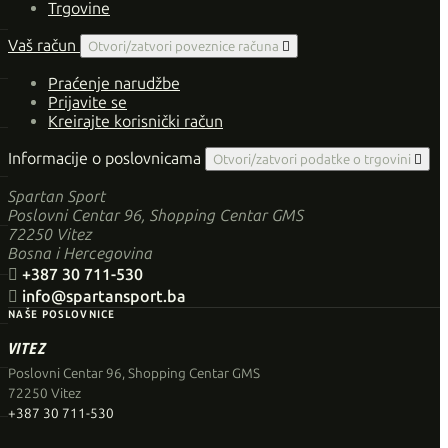
Trgovine
Vaš račun
Otvori/zatvori poveznice računa

Praćenje narudžbe
Prijavite se
Kreirajte korisnički račun
Informacije o poslovnicama
Otvori/zatvori podatke o trgovini

Spartan Sport
Poslovni Centar 96, Shopping Centar GMS
72250 Vitez
Bosna i Hercegovina

+387 30 711-530

info@spartansport.ba
NAŠE POSLOVNICE
VITEZ
Poslovni Centar 96, Shopping Centar GMS
72250 Vitez
+387 30 711-530