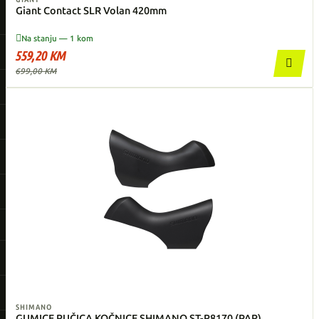
Giant Contact SLR Volan 420mm

Na stanju — 1 kom
559,20 KM

699,00 KM
SHIMANO
GUMICE RUČICA KOČNICE SHIMANO ST-R8170 (PAR)