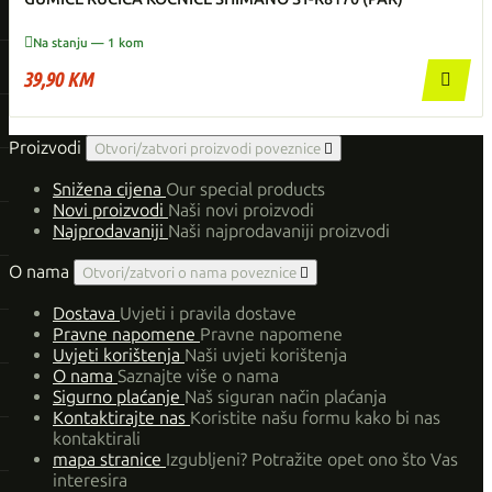

Na stanju — 1 kom
39,90 KM

Proizvodi
Otvori/zatvori proizvodi poveznice

Snižena cijena
Our special products
Novi proizvodi
Naši novi proizvodi
Najprodavaniji
Naši najprodavaniji proizvodi
O nama
Otvori/zatvori o nama poveznice

Dostava
Uvjeti i pravila dostave
Pravne napomene
Pravne napomene
Uvjeti korištenja
Naši uvjeti korištenja
O nama
Saznajte više o nama
Sigurno plaćanje
Naš siguran način plaćanja
Kontaktirajte nas
Koristite našu formu kako bi nas
kontaktirali
mapa stranice
Izgubljeni? Potražite opet ono što Vas
interesira