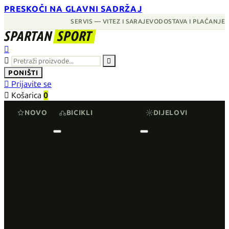
PRESKOČI NA GLAVNI SADRŽAJ
SERVIS — VITEZ I SARAJEVO
DOSTAVA I PLAĆANJE
SPARTAN
SPORT



PONIŠTI

Prijavite se

Košarica
0
NOVO
BICIKLI
DIJELOVI