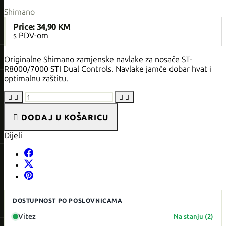
Shimano
Price:
34,90 KM
s PDV-om
Originalne Shimano zamjenske navlake za nosače ST-
R8000/7000 STI Dual Controls. Navlake jamče dobar hvat i
optimalnu zaštitu.





DODAJ U KOŠARICU
Dijeli
DOSTUPNOST PO POSLOVNICAMA
Vitez
Na stanju (2)