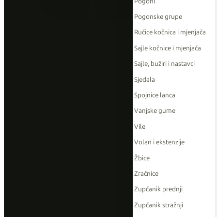
Pogoni
Pogonske grupe
Ručice kočnica i mjenjača
Sajle kočnice i mjenjača
Sajle, bužiri i nastavci
Sjedala
Spojnice lanca
Vanjske gume
Vile
Volan i ekstenzije
Žbice
Zračnice
Zupčanik prednji
Zupčanik stražnji