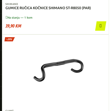
SHIMANO
GUMICE RUČICA KOČNICE SHIMANO ST-R8050 (PAR)

Na stanju — 1 kom
39,90 KM

−20%
GIANT