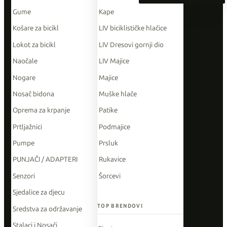
Gume
Kape
Košare za bicikl
LIV biciklističke hlačice
Lokot za bicikl
LIV Dresovi gornji dio
Naočale
LIV Majice
Nogare
Majice
Nosač bidona
Muške hlače
Oprema za krpanje
Patike
Prtljažnici
Podmajice
Pumpe
Prsluk
PUNJAČI / ADAPTERI
Rukavice
Senzori
Šorcevi
Sjedalice za djecu
TOP BRENDOVI
Sredstva za održavanje
Stalaci i Nosači