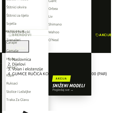
Giant
Štitnici okvira
Orbea
Štitnici za tijelo
Liv
Svjetla
Shimano
Torbice za Bicikl
KATEGORIJE
Wahoo
BRENDOVI
AKCIJE
Trenažeri
O'Neal
Čarape

Gamaše
TOP BRENDOVI
Hlače
Naslovnica
Dijelovi
Giant
Jakne
Volan i ekstenzije
GUMICE RUČICA KOČNICE SHIMANO ST-R8000 (PAR)
Orbea
Kape
AKCIJA
Liv
Ruksaci
SNIŽENI MODELI
Shimano
Pogledaj sve →
Stolice i Ležaljke
Wahoo
Traka Za Glavu
O'Neal