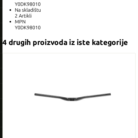
Y0DK98010
Na skladištu
2 Artikli
MPN
Y0DK98010
4 drugih proizvoda iz iste kategorije