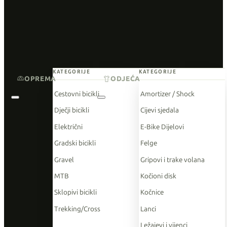
KATEGORIJE
KATEGORIJE
OPREMA
ODJEĆA
Cestovni bicikli
Amortizer / Shock
Dječji bicikli
Cijevi sjedala
Električni
E-Bike Dijelovi
Gradski bicikli
Felge
Gravel
Gripovi i trake volana
MTB
Kočioni disk
Sklopivi bicikli
Kočnice
Trekking/Cross
Lanci
Ležajevi i vijenci