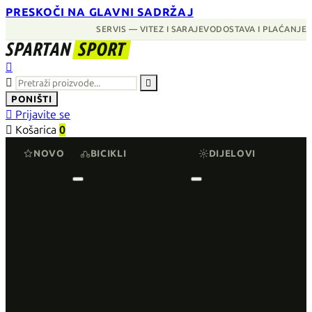
PRESKOČI NA GLAVNI SADRŽAJ
SERVIS — VITEZ I SARAJEVO
DOSTAVA I PLAĆANJE
SPARTAN
SPORT



PONIŠTI

Prijavite se

Košarica
0
NOVO
BICIKLI
DIJELOVI