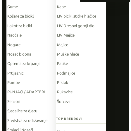
Gume
Kape
Košare za bicikl
LIV biciklističke hlačice
Lokot za bicikl
LIV Dresovi gornji dio
Naočale
LIV Majice
Nogare
Majice
Nosač bidona
Muške hlače
Oprema za krpanje
Patike
Prtljažnici
Podmajice
Pumpe
Prsluk
PUNJAČI / ADAPTERI
Rukavice
Senzori
Šorcevi
Sjedalice za djecu
TOP BRENDOVI
Sredstva za održavanje
Stalaci i Nosači