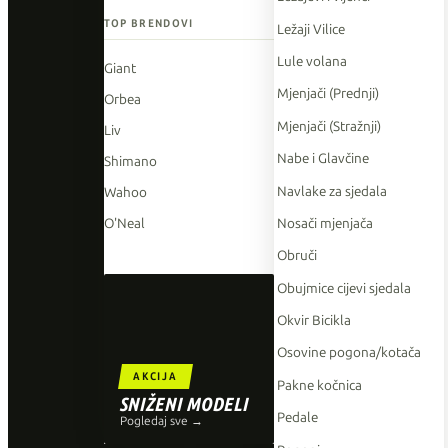
TOP BRENDOVI
Ležaji Vilice
Lule volana
Giant
Mjenjači (Prednji)
Orbea
Mjenjači (Stražnji)
Liv
Nabe i Glavčine
Shimano
Navlake za sjedala
Wahoo
Nosači mjenjača
O'Neal
Obruči
Obujmice cijevi sjedala
Okvir Bicikla
Osovine pogona/kotača
AKCIJA
Pakne kočnica
SNIŽENI MODELI
Pedale
Pogledaj sve →