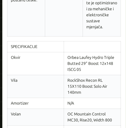
postanu teške.
te je optimizirano
i za mehaničke i
elektroničke
sustave
mjenjača.
SPECIFIKACIJE
Okvir
Orbea Laufey Hydro Triple
Butted 29" Boost 12x148
ISCG 05
Vila
RockShox Recon RL
15X110 Boost Solo Air
140mm
Amortizer
N/A
Volan
OC Mountain Control
MC30, Rise20, Width 800