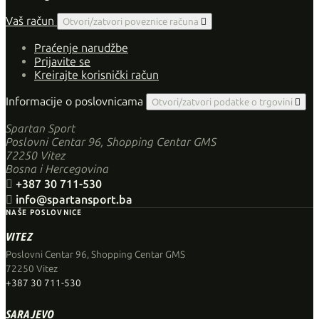
Vaš račun
Otvori/zatvori poveznice računa

Praćenje narudžbe
Prijavite se
Kreirajte korisnički račun
Informacije o poslovnicama
Otvori/zatvori podatke o trgovini

Spartan Sport
Poslovni Centar 96, Shopping Centar GMS
72250 Vitez
Bosna i Hercegovina

+387 30 711-530

info@spartansport.ba
NAŠE POSLOVNICE
VITEZ
Poslovni Centar 96, Shopping Centar GMS
72250 Vitez
+387 30 711-530
SARAJEVO