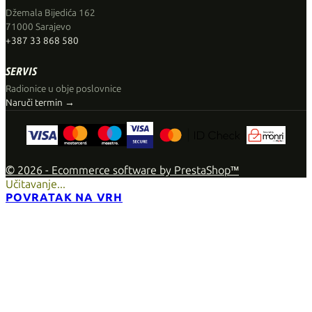
Džemala Bijedića 162
71000 Sarajevo
+387 33 868 580
SERVIS
Radionice u obje poslovnice
Naruči termin →
© 2026 - Ecommerce software by PrestaShop™
Učitavanje...
POVRATAK NA VRH