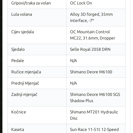
Gripovi/traka za volan
OC Lock On
Lula volana
Alloy 3D forged, 35mm
interface, -7º
Cijev sjedala
OC Mountain Control
MC22, 31.6mm, Dropper
Sjedalo
Selle Royal 2058 DRN
Pedale
N/A
Ručice mjenjača
Shimano Deore M6100
Prednji Mjenjač
N/A
Zadnji mjenjač
Shimano Deore M6100 SGS
Shadow Plus
Kočnice
Shimano MT201 Hydraulic
Disc
Kaseta
Sun Race 11-51t 12-Speed