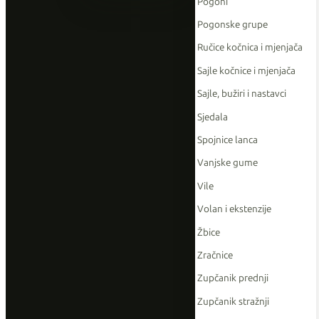
Pogoni
Pogonske grupe
Ručice kočnica i mjenjača
Sajle kočnice i mjenjača
Sajle, bužiri i nastavci
Sjedala
Spojnice lanca
Vanjske gume
Vile
Volan i ekstenzije
Žbice
Zračnice
Zupčanik prednji
Zupčanik stražnji