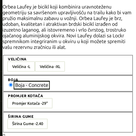
Orbea Laufey je bicikl koji kombinira uravnoteženu
geometriju sa savršenom upravljivošću na trailu kako bi vam
pružio maksimalnu zabavu u vožnji. Orbea Laufey je brz,
udoban, kvalitetan i atraktivan brdski bicikl izrađen od
izuzetno laganog, ali istovremeno i vrlo čvrstog, trostruko
ojačanog aluminijskog okvira. Novi Laufey dolazi sa Lockr
spremnikom integriranim u okviru u koji možete spremiti
vašu rezervnu zračnicu ili alat.
VELIČINA
Veličina -
L
Veličina -
XL
BOJA
Boja - Concrete
PROMJER KOTAČA
Promjer Kotača -
29"
ŠIRINA GUME
Širina Gume -
2.40