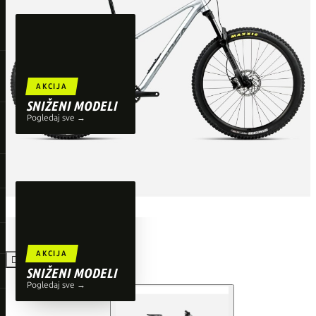
TOP BRENDOVI
Giant
Orbea
Liv
AKCIJA
Shimano
SNIŽENI MODELI
Pogledaj sve →
Wahoo
O'Neal
AKCIJA

SNIŽENI MODELI
Pogledaj sve →