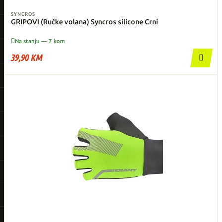
SYNCROS
GRIPOVI (Ručke volana) Syncros silicone Crni

Na stanju — 7 kom
39,90 KM
