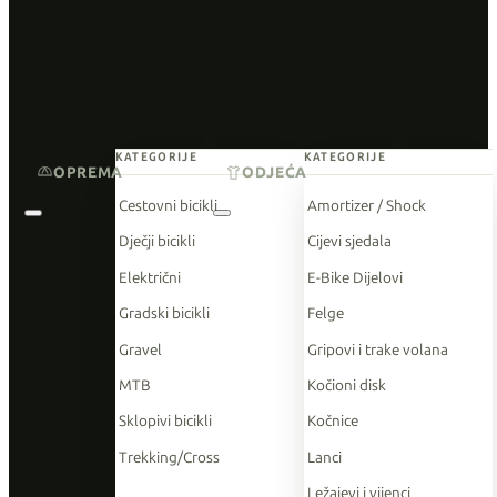
KATEGORIJE
KATEGORIJE
OPREMA
ODJEĆA
Cestovni bicikli
Amortizer / Shock
Dječji bicikli
Cijevi sjedala
Električni
E-Bike Dijelovi
Gradski bicikli
Felge
Gravel
Gripovi i trake volana
MTB
Kočioni disk
Sklopivi bicikli
Kočnice
Trekking/Cross
Lanci
Ležajevi i vijenci