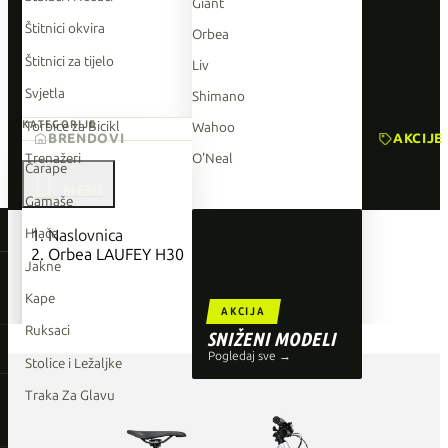
Giant
Štitnici okvira
Orbea
Štitnici za tijelo
Liv
Svjetla
Shimano
Torbice za Bicikl
KATEGORIJE
Wahoo
BRENDOVI
AKCIJE
Trenažeri
O'Neal
Čarape

Gamaše
TOP BRENDOVI
Hlače
Naslovnica
Orbea LAUFEY H30
Giant
Jakne
Orbea
Kape
AKCIJA
Liv
Ruksaci
SNIŽENI MODELI
Shimano
Pogledaj sve →
Stolice i Ležaljke
Wahoo
Traka Za Glavu
O'Neal