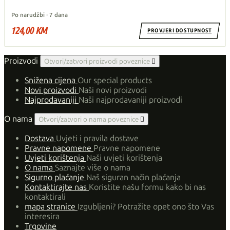
Po narudžbi · 7 dana
124,00 KM
PROVJERI DOSTUPNOST
Proizvodi
Otvori/zatvori proizvodi poveznice

Snižena cijena
Our special products
Novi proizvodi
Naši novi proizvodi
Najprodavaniji
Naši najprodavaniji proizvodi
O nama
Otvori/zatvori o nama poveznice

Dostava
Uvjeti i pravila dostave
Pravne napomene
Pravne napomene
Uvjeti korištenja
Naši uvjeti korištenja
O nama
Saznajte više o nama
Sigurno plaćanje
Naš siguran način plaćanja
Kontaktirajte nas
Koristite našu formu kako bi nas
kontaktirali
mapa stranice
Izgubljeni? Potražite opet ono što Vas
interesira
Trgovine