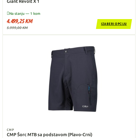
Giant Revolt X 1

Na stanju — 1 kom
4.499,25 KM
IZABERI OPCIJU
5.999,00 KM
CMP
CMP Šorc MTB sa podstavom (Plavo-Crni)