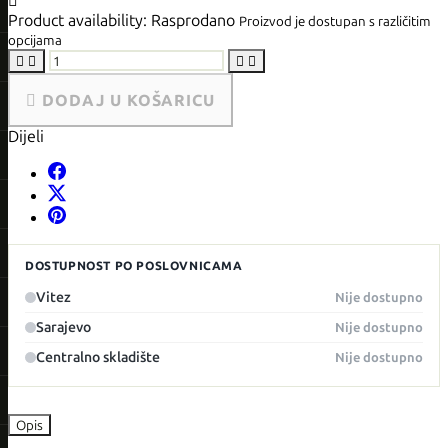

Product availability:
Rasprodano
Proizvod je dostupan s različitim
opcijama





DODAJ U KOŠARICU
Dijeli
DOSTUPNOST PO POSLOVNICAMA
Vitez
Nije dostupno
Sarajevo
Nije dostupno
Centralno skladište
Nije dostupno
Opis