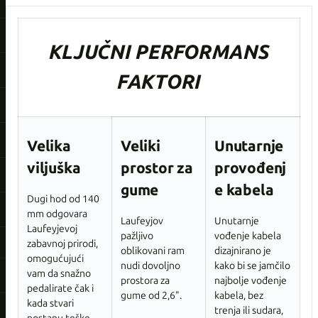
KLJUČNI PERFORMANS
FAKTORI
Velika
Veliki
Unutarnje
viljuška
prostor za
provođenj
gume
e kabela
Dugi hod od 140
mm odgovara
Laufeyjov
Unutarnje
Laufeyjevoj
pažljivo
vođenje kabela
zabavnoj prirodi,
oblikovani ram
dizajnirano je
omogućujući
nudi dovoljno
kako bi se jamčilo
vam da snažno
prostora za
najbolje vođenje
pedalirate čak i
gume od 2,6".
kabela, bez
kada stvari
trenja ili sudara,