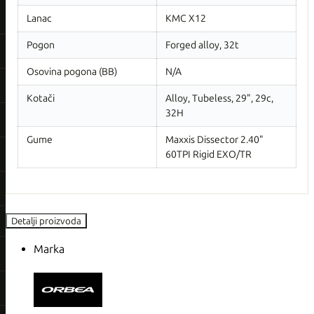
Lanac
KMC X12
Pogon
Forged alloy, 32t
Osovina pogona (BB)
N/A
Kotači
Alloy, Tubeless, 29", 29c,
32H
Gume
Maxxis Dissector 2.40"
60TPI Rigid EXO/TR
Detalji proizvoda
Marka