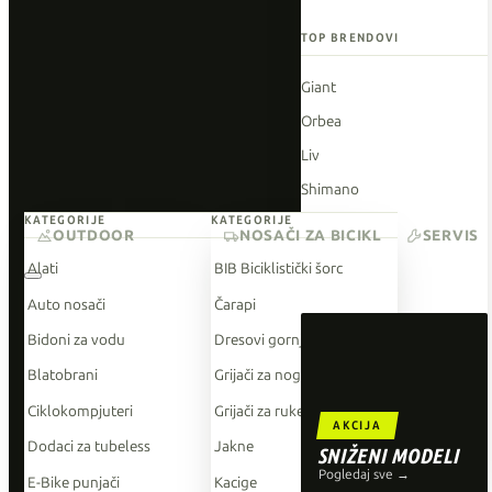
TOP BRENDOVI
Giant
Orbea
Liv
Shimano
KATEGORIJE
KATEGORIJE
Wahoo
OUTDOOR
NOSAČI ZA BICIKL
SERVIS
O'Neal
Alati
BIB Biciklistički šorc
Auto nosači
Čarapi
Bidoni za vodu
Dresovi gornji dio
Blatobrani
Grijači za noge
Ciklokompjuteri
Grijači za ruke
AKCIJA
Dodaci za tubeless
Jakne
SNIŽENI MODELI
Pogledaj sve →
E-Bike punjači
Kacige