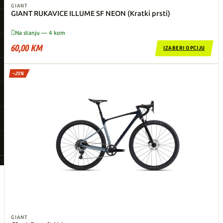
GIANT
GIANT RUKAVICE ILLUME SF NEON (Kratki prsti)

Na stanju — 4 kom
60,00 KM
IZABERI OPCIJU
−25%
GIANT