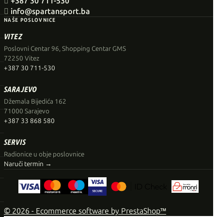

+387 30 711-530

info@spartansport.ba
NAŠE POSLOVNICE
VITEZ
Poslovni Centar 96, Shopping Centar GMS
72250 Vitez
+387 30 711-530
SARAJEVO
Džemala Bijedića 162
71000 Sarajevo
+387 33 868 580
SERVIS
Radionice u obje poslovnice
Naruči termin →
© 2026 - Ecommerce software by PrestaShop™