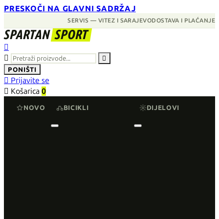
PRESKOČI NA GLAVNI SADRŽAJ
SERVIS — VITEZ I SARAJEVO
DOSTAVA I PLAĆANJE
SPARTAN
SPORT



PONIŠTI

Prijavite se

Košarica
0
NOVO
BICIKLI
DIJELOVI