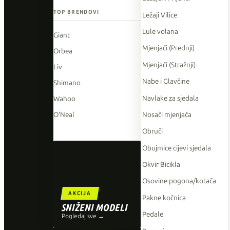
TOP BRENDOVI
Ležaji Vilice
Lule volana
Giant
Mjenjači (Prednji)
Orbea
Mjenjači (Stražnji)
Liv
Nabe i Glavčine
Shimano
Navlake za sjedala
Wahoo
Nosači mjenjača
O'Neal
Obruči
Obujmice cijevi sjedala
Okvir Bicikla
Osovine pogona/kotača
AKCIJA
Pakne kočnica
SNIŽENI MODELI
Pedale
Pogledaj sve →