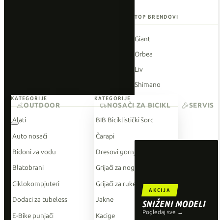
TOP BRENDOVI
Giant
Orbea
Liv
Shimano
KATEGORIJE
KATEGORIJE
Wahoo
OUTDOOR
NOSAČI ZA BICIKL
SERVIS
O'Neal
Alati
BIB Biciklistički šorc
Auto nosači
Čarapi
Bidoni za vodu
Dresovi gornji dio
Blatobrani
Grijači za noge
Ciklokompjuteri
Grijači za ruke
AKCIJA
Dodaci za tubeless
Jakne
SNIŽENI MODELI
Pogledaj sve →
E-Bike punjači
Kacige