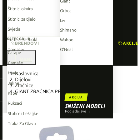
Giant
Štitnici okvira
Orbea
Štitnici za tijelo
Liv
Svjetla
Shimano
Torbice za Bicikl
KATEGORIJE
Wahoo
BRENDOVI
AKCIJE
Trenažeri
O'Neal
Čarape

Gamaše
TOP BRENDOVI
Hlače
Naslovnica
Dijelovi
Giant
Jakne
Zračnice
GIANT ZRAČNICA PRESTA 29x1.75-2
Orbea
Kape
AKCIJA
Liv
Ruksaci
SNIŽENI MODELI
Shimano
Pogledaj sve →
Stolice i Ležaljke
Wahoo
Traka Za Glavu
O'Neal