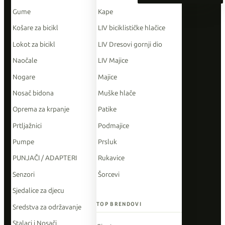
Gume
Kape
Košare za bicikl
LIV biciklističke hlačice
Lokot za bicikl
LIV Dresovi gornji dio
Naočale
LIV Majice
Nogare
Majice
Nosač bidona
Muške hlače
Oprema za krpanje
Patike
Prtljažnici
Podmajice
Pumpe
Prsluk
PUNJAČI / ADAPTERI
Rukavice
Senzori
Šorcevi
Sjedalice za djecu
TOP BRENDOVI
Sredstva za održavanje
Stalaci i Nosači