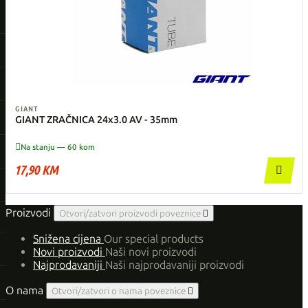
GIANT
GIANT ZRAČNICA 24x3.0 AV - 35mm

Na stanju — 60 kom
17,90 KM

Proizvodi
Otvori/zatvori proizvodi poveznice

Snižena cijena
Our special products
Novi proizvodi
Naši novi proizvodi
Najprodavaniji
Naši najprodavaniji proizvodi
O nama
Otvori/zatvori o nama poveznice
