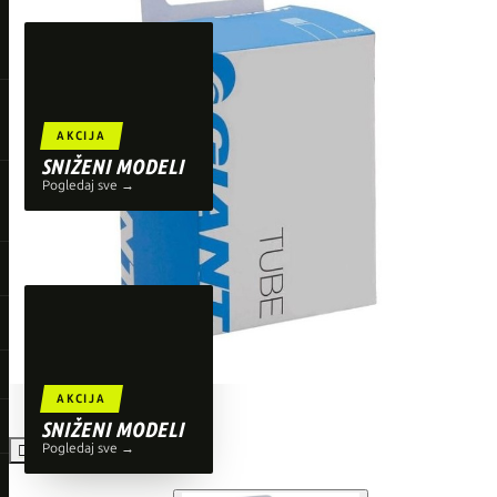
TOP BRENDOVI
Giant
Orbea
Liv
AKCIJA
Shimano
SNIŽENI MODELI
Pogledaj sve →
Wahoo
O'Neal
AKCIJA
SNIŽENI MODELI
Pogledaj sve →
