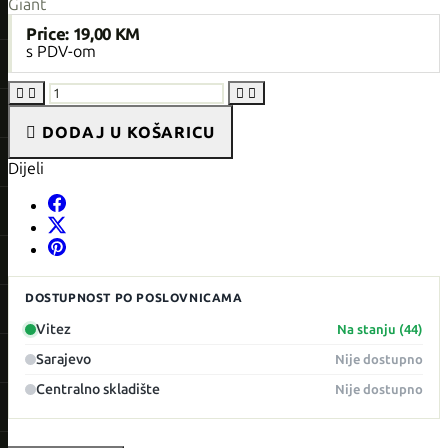
Giant
Price:
19,00 KM
s PDV-om





DODAJ U KOŠARICU
Dijeli
DOSTUPNOST PO POSLOVNICAMA
Vitez
Na stanju (44)
Sarajevo
Nije dostupno
Centralno skladište
Nije dostupno