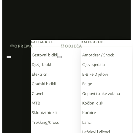
KATEGORIJE
KATEGORIJE
OPREMA
ODJEĆA
Cestovni bicikli
Amortizer / Shock
Dječji bicikli
Cijevi sjedala
Električni
E-Bike Dijelovi
Gradski bicikli
Felge
Gravel
Gripovi i trake volana
MTB
Kočioni disk
Sklopivi bicikli
Kočnice
Trekking/Cross
Lanci
Ležajevi i vijenci