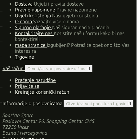
Dostava
Uvjeti i pravila dostave
Pravne napomene
Pravne napomene
Uvjeti korištenja
Naši uvjeti korištenja
O nama
Saznajte više o nama
Sigurno plaćanje
Naš siguran način plaćanja
Kontaktirajte nas
Koristite našu formu kako bi nas
kontaktirali
mapa stranice
Izgubljeni? Potražite opet ono što Vas
interesira
Trgovine
Vaš račun
Otvori/zatvori poveznice računa

Praćenje narudžbe
Prijavite se
Kreirajte korisnički račun
Informacije o poslovnicama
Otvori/zatvori podatke o trgovini

Spartan Sport
Poslovni Centar 96, Shopping Centar GMS
72250 Vitez
Bosna i Hercegovina