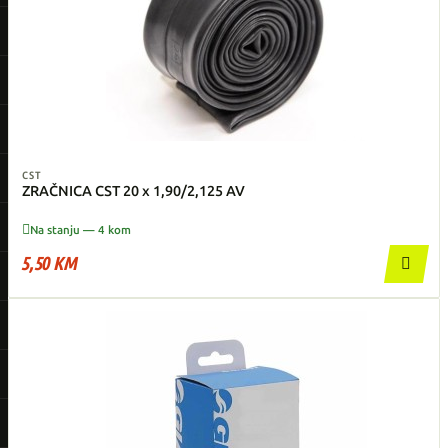
CST
ZRAČNICA CST 20 x 1,90/2,125 AV

Na stanju — 4 kom
5,50 KM
