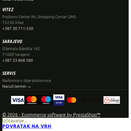
VITEZ
Poslovni Centar 96, Shopping Centar GMS
72250 Vitez
+387 30 711-530
SARAJEVO
Džemala Bijedića 162
71000 Sarajevo
+387 33 868 580
SERVIS
Radionice u obje poslovnice
Naruči termin →
© 2026 - Ecommerce software by PrestaShop™
Učitavanje...
POVRATAK NA VRH