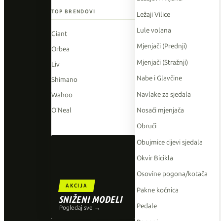
TOP BRENDOVI
Ležaji Vilice
Lule volana
Giant
Mjenjači (Prednji)
Orbea
Mjenjači (Stražnji)
Liv
Nabe i Glavčine
Shimano
Navlake za sjedala
Wahoo
Nosači mjenjača
O'Neal
Obruči
Obujmice cijevi sjedala
Okvir Bicikla
Osovine pogona/kotača
AKCIJA
Pakne kočnica
SNIŽENI MODELI
Pedale
Pogledaj sve →