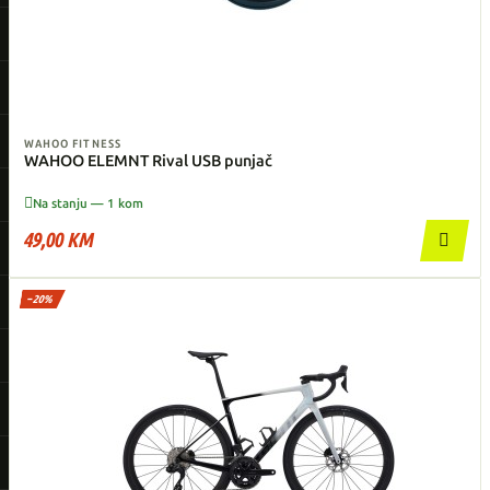
WAHOO FITNESS
WAHOO ELEMNT Rival USB punjač

Na stanju — 1 kom
49,00 KM

−20%