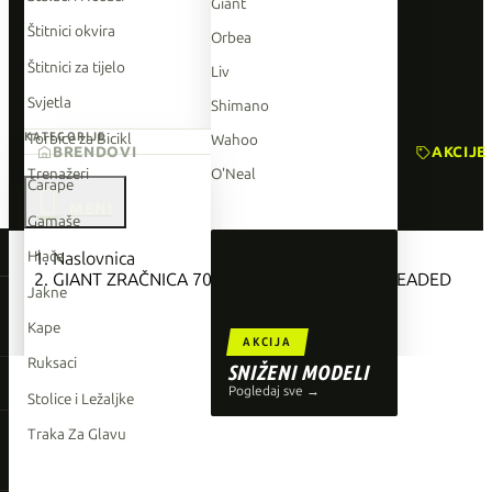
Giant
Štitnici okvira
Orbea
Štitnici za tijelo
Liv
Svjetla
Shimano
Torbice za Bicikl
KATEGORIJE
Wahoo
BRENDOVI
AKCIJE
Trenažeri
O'Neal
Čarape

Gamaše
TOP BRENDOVI
Hlače
Naslovnica
GIANT ZRAČNICA 700X28-32 PV 48MM THREADED
Giant
Jakne
Orbea
Kape
AKCIJA
Liv
Ruksaci
SNIŽENI MODELI
Shimano
Pogledaj sve →
Stolice i Ležaljke
Wahoo
Traka Za Glavu
O'Neal