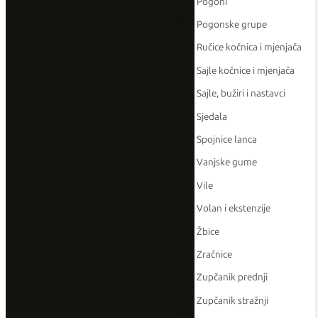
Pogoni
Pogonske grupe
Ručice kočnica i mjenjača
Sajle kočnice i mjenjača
Sajle, bužiri i nastavci
Sjedala
Spojnice lanca
Vanjske gume
Vile
Volan i ekstenzije
Žbice
Zračnice
Zupčanik prednji
Zupčanik stražnji