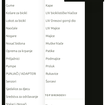
Gume
Kape
Košare za bicikl
LIV biciklističke hlačice
Lokot za bicikl
LIV Dresovi gornji dio
Naočale
LIV Majice
Nogare
Majice
Nosač bidona
Muške hlače
Oprema za krpanje
Patike
Prtljažnici
Podmajice
Pumpe
Prsluk
PUNJAČI / ADAPTERI
Rukavice
Senzori
Šorcevi
Sjedalice za djecu
TOP BRENDOVI
Sredstva za održavanje
Stalaci i Nosači