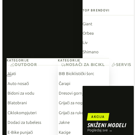
TOP BRENDOVI
Giant
Orbea
Liv
Shimano
KATEGORIJE
KATEGORIJE
Wahoo
OUTDOOR
NOSAČI ZA BICIKL
SERVIS
O'Neal
Alati
BIB Biciklistički šorc
Auto nosači
Čarapi
Bidoni za vodu
Dresovi gornji dio
Blatobrani
Grijači za noge
Ciklokompjuteri
Grijači za ruke
AKCIJA
Dodaci za tubeless
Jakne
SNIŽENI MODELI
Pogledaj sve →
E-Bike punjači
Kacige