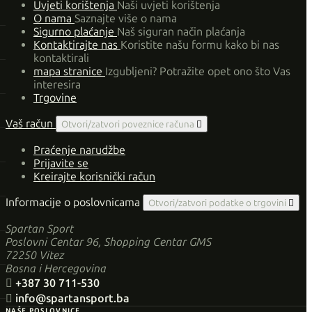
Uvjeti korištenja
Naši uvjeti korištenja
O nama
Saznajte više o nama
Sigurno plaćanje
Naš siguran način plaćanja
Kontaktirajte nas
Koristite našu formu kako bi nas
kontaktirali
mapa stranice
Izgubljeni? Potražite opet ono što Vas
interesira
Trgovine
Vaš račun
Otvori/zatvori poveznice računa

Praćenje narudžbe
Prijavite se
Kreirajte korisnički račun
Informacije o poslovnicama
Otvori/zatvori podatke o trgovini

Spartan Sport
Poslovni Centar 96, Shopping Centar GMS
72250 Vitez
Bosna i Hercegovina

+387 30 711-530

info@spartansport.ba
NAŠE POSLOVNICE