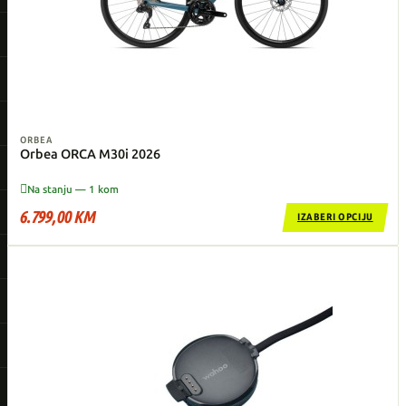
ORBEA
Orbea ORCA M30i 2026

Na stanju — 1 kom
6.799,00 KM
IZABERI OPCIJU