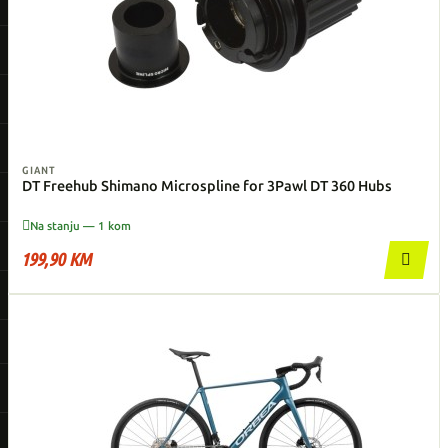
GIANT
DT Freehub Shimano Microspline for 3­Pawl DT 360 Hubs

Na stanju — 1 kom
199,90 KM
