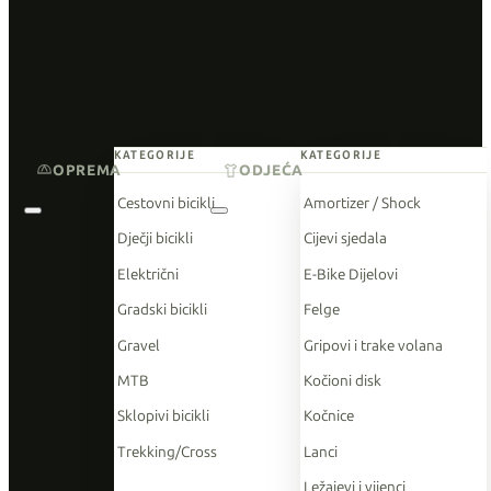
KATEGORIJE
KATEGORIJE
OPREMA
ODJEĆA
Cestovni bicikli
Amortizer / Shock
Dječji bicikli
Cijevi sjedala
Električni
E-Bike Dijelovi
Gradski bicikli
Felge
Gravel
Gripovi i trake volana
MTB
Kočioni disk
Sklopivi bicikli
Kočnice
Trekking/Cross
Lanci
Ležajevi i vijenci