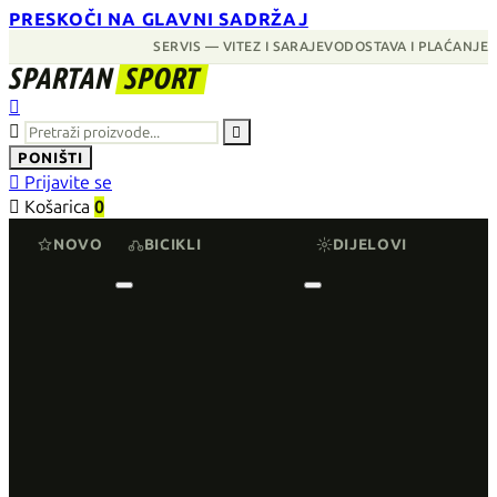
PRESKOČI NA GLAVNI SADRŽAJ
SERVIS — VITEZ I SARAJEVO
DOSTAVA I PLAĆANJE
SPARTAN
SPORT



PONIŠTI

Prijavite se

Košarica
0
NOVO
BICIKLI
DIJELOVI