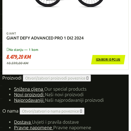
GIANT
GIANT DEFY ADVANCED PRO 1 DI2 2024

Na stanju — 1 kom
8.479,20 KM
IZABERI OPCIJU
10.599,00 KM
Proizvodi
Otvori/zatvori proizvodi poveznice

Snižena cijena
Our special products
Novi proizvodi
Naši novi proizvodi
Najprodavaniji
Naši najprodavaniji proizvodi
O nama
Otvori/zatvori o nama poveznice

Dostava
Uvjeti i pravila dostave
Pravne napomene
Pravne napomene