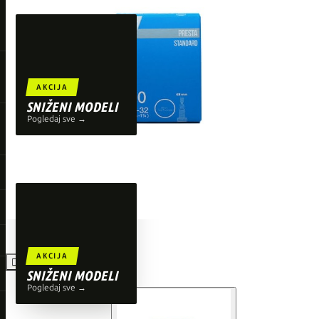
TOP BRENDOVI
Giant
Orbea
Liv
AKCIJA
Shimano
SNIŽENI MODELI
Pogledaj sve →
Wahoo
O'Neal
AKCIJA

SNIŽENI MODELI
Pogledaj sve →