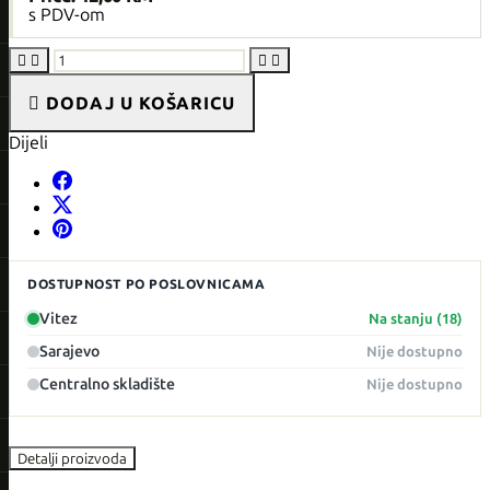
s PDV-om





DODAJ U KOŠARICU
Dijeli
DOSTUPNOST PO POSLOVNICAMA
Vitez
Na stanju (18)
Sarajevo
Nije dostupno
Centralno skladište
Nije dostupno
Detalji proizvoda