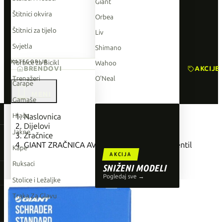
Giant
Štitnici okvira
Orbea
Štitnici za tijelo
Liv
Svjetla
Shimano
Torbice za Bicikl
KATEGORIJE
Wahoo
BRENDOVI
AKCIJE
Trenažeri
O'Neal
Čarape

Gamaše
TOP BRENDOVI
Hlače
Naslovnica
Dijelovi
Giant
Jakne
Zračnice
GIANT ZRAČNICA AV 16x1-50-1.75 35mm Ventil
Orbea
Kape
AKCIJA
Liv
Ruksaci
SNIŽENI MODELI
Shimano
Pogledaj sve →
Stolice i Ležaljke
Wahoo
Traka Za Glavu
O'Neal