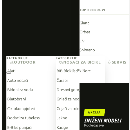
TOP BRENDOVI
Giant
Orbea
Liv
Shimano
KATEGORIJE
KATEGORIJE
Wahoo
OUTDOOR
NOSAČI ZA BICIKL
SERVIS
O'Neal
Alati
BIB Biciklistički šorc
Auto nosači
Čarapi
Bidoni za vodu
Dresovi gornji dio
Blatobrani
Grijači za noge
Ciklokompjuteri
Grijači za ruke
AKCIJA
Dodaci za tubeless
Jakne
SNIŽENI MODELI
Pogledaj sve →
E-Bike punjači
Kacige