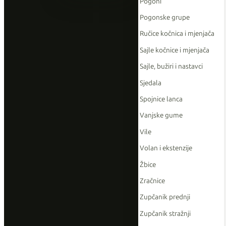
Pogoni
Pogonske grupe
Ručice kočnica i mjenjača
Sajle kočnice i mjenjača
Sajle, bužiri i nastavci
Sjedala
Spojnice lanca
Vanjske gume
Vile
Volan i ekstenzije
Žbice
Zračnice
Zupčanik prednji
Zupčanik stražnji