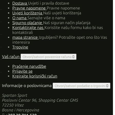
Dostava
Uvjeti i pravila dostave
Pravne napomene
Pravne napomene
Uvjeti korištenja
Naši uvjeti korištenja
O nama
Saznajte više o nama
Sigurno plaćanje
Naš siguran način plaćanja
Kontaktirajte nas
Koristite našu formu kako bi nas
kontaktirali
mapa stranice
Izgubljeni? Potražite opet ono što Vas
interesira
Trgovine
Vaš račun
Otvori/zatvori poveznice računa

Praćenje narudžbe
Prijavite se
Kreirajte korisnički račun
Informacije o poslovnicama
Otvori/zatvori podatke o trgovini

Spartan Sport
Poslovni Centar 96, Shopping Centar GMS
72250 Vitez
Bosna i Hercegovina