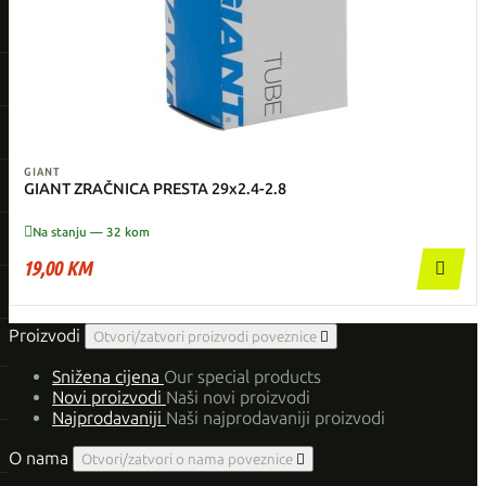
GIANT
GIANT ZRAČNICA PRESTA 29x2.4-2.8

Na stanju — 32 kom
19,00 KM

Proizvodi
Otvori/zatvori proizvodi poveznice

Snižena cijena
Our special products
Novi proizvodi
Naši novi proizvodi
Najprodavaniji
Naši najprodavaniji proizvodi
O nama
Otvori/zatvori o nama poveznice
