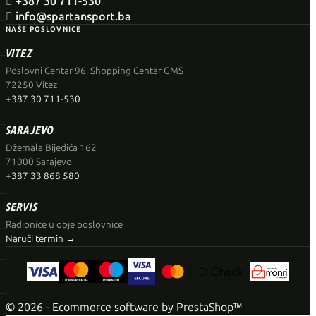

+387 30 711-530

info@spartansport.ba
NAŠE POSLOVNICE
VITEZ
Poslovni Centar 96, Shopping Centar GMS
72250 Vitez
+387 30 711-530
SARAJEVO
Džemala Bijedića 162
71000 Sarajevo
+387 33 868 580
SERVIS
Radionice u obje poslovnice
Naruči termin →
© 2026 - Ecommerce software by PrestaShop™