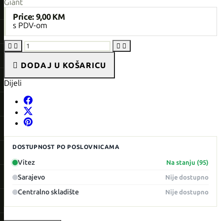
Giant
Price:
9,00 KM
s PDV-om





DODAJ U KOŠARICU
Dijeli
DOSTUPNOST PO POSLOVNICAMA
Vitez
Na stanju (95)
Sarajevo
Nije dostupno
Centralno skladište
Nije dostupno