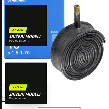
TOP BRENDOVI
Giant
Orbea
Liv
AKCIJA
Shimano
SNIŽENI MODELI
Pogledaj sve →
Wahoo
O'Neal
AKCIJA
SNIŽENI MODELI
Pogledaj sve →
