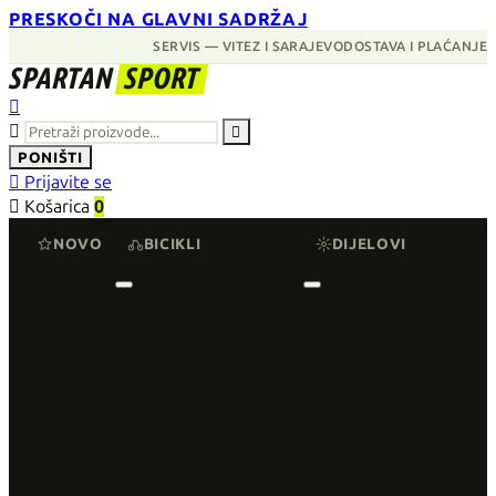
PRESKOČI NA GLAVNI SADRŽAJ
SERVIS — VITEZ I SARAJEVO
DOSTAVA I PLAĆANJE
SPARTAN
SPORT



PONIŠTI

Prijavite se

Košarica
0
NOVO
BICIKLI
DIJELOVI