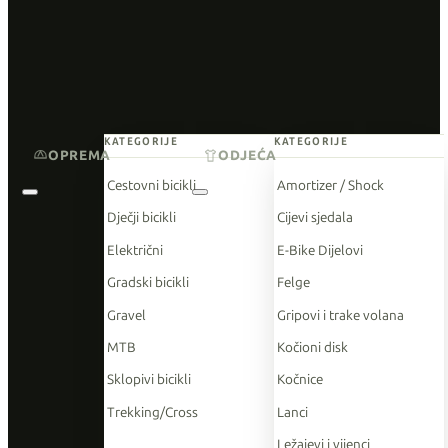
KATEGORIJE
KATEGORIJE
OPREMA
ODJEĆA
Cestovni bicikli
Amortizer / Shock
Dječji bicikli
Cijevi sjedala
Električni
E-Bike Dijelovi
Gradski bicikli
Felge
Gravel
Gripovi i trake volana
MTB
Kočioni disk
Sklopivi bicikli
Kočnice
Trekking/Cross
Lanci
Ležajevi i vijenci