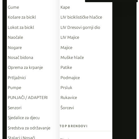
Gume
Kape
Košare za bicikl
LIV biciklističke hlačice
Lokot za bicikl
LIV Dresovi gornji dio
Naočale
LIV Majice
Nogare
Majice
Nosač bidona
Muške hlače
Oprema za krpanje
Patike
Prtljažnici
Podmajice
Pumpe
Prsluk
PUNJAČI / ADAPTERI
Rukavice
Senzori
Šorcevi
Sjedalice za djecu
TOP BRENDOVI
Sredstva za održavanje
Stalaci i Nosači