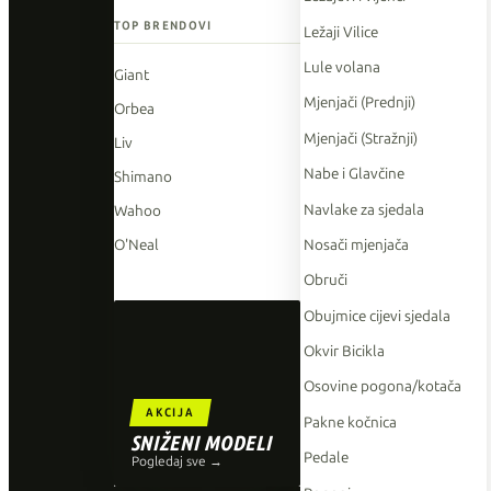
TOP BRENDOVI
Ležaji Vilice
Lule volana
Giant
Mjenjači (Prednji)
Orbea
Mjenjači (Stražnji)
Liv
Nabe i Glavčine
Shimano
Navlake za sjedala
Wahoo
Nosači mjenjača
O'Neal
Obruči
Obujmice cijevi sjedala
Okvir Bicikla
Osovine pogona/kotača
AKCIJA
Pakne kočnica
SNIŽENI MODELI
Pedale
Pogledaj sve →