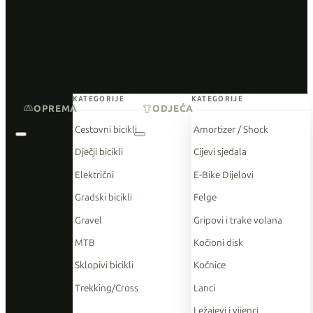
KATEGORIJE
KATEGORIJE
OPREMA
ODJEĆA
Cestovni bicikli
Amortizer / Shock
Dječji bicikli
Cijevi sjedala
Električni
E-Bike Dijelovi
Gradski bicikli
Felge
Gravel
Gripovi i trake volana
MTB
Kočioni disk
Sklopivi bicikli
Kočnice
Trekking/Cross
Lanci
Ležajevi i vijenci