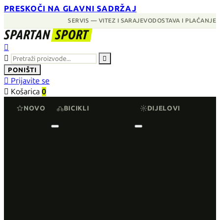
PRESKOČI NA GLAVNI SADRŽAJ
SERVIS — VITEZ I SARAJEVO
DOSTAVA I PLAĆANJE
SPARTAN
SPORT



PONIŠTI

Prijavite se

Košarica
0
NOVO
BICIKLI
DIJELOVI