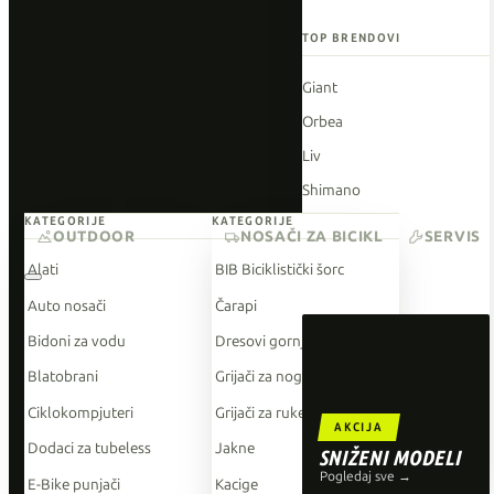
TOP BRENDOVI
Giant
Orbea
Liv
Shimano
KATEGORIJE
KATEGORIJE
Wahoo
OUTDOOR
NOSAČI ZA BICIKL
SERVIS
O'Neal
Alati
BIB Biciklistički šorc
Auto nosači
Čarapi
Bidoni za vodu
Dresovi gornji dio
Blatobrani
Grijači za noge
Ciklokompjuteri
Grijači za ruke
AKCIJA
Dodaci za tubeless
Jakne
SNIŽENI MODELI
Pogledaj sve →
E-Bike punjači
Kacige