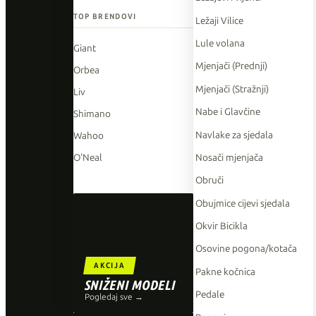
TOP BRENDOVI
Ležaji Vilice
Lule volana
Giant
Mjenjači (Prednji)
Orbea
Mjenjači (Stražnji)
Liv
Nabe i Glavčine
Shimano
Navlake za sjedala
Wahoo
Nosači mjenjača
O'Neal
Obruči
Obujmice cijevi sjedala
Okvir Bicikla
Osovine pogona/kotača
AKCIJA
Pakne kočnica
SNIŽENI MODELI
Pedale
Pogledaj sve →