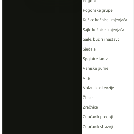
Pogoni
Pogonske grupe
Ručice kočnica i mjenjača
Sajle kočnice i mjenjača
Sajle, bužiri i nastavci
Sjedala
Spojnice lanca
Vanjske gume
Vile
Volan i ekstenzije
Žbice
Zračnice
Zupčanik prednji
Zupčanik stražnji