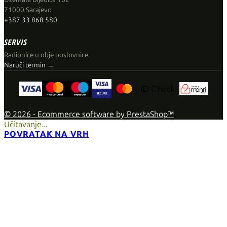
71000 Sarajevo
+387 33 868 580
SERVIS
Radionice u obje poslovnice
Naruči termin →
© 2026 - Ecommerce software by PrestaShop™
Učitavanje...
POVRATAK NA VRH