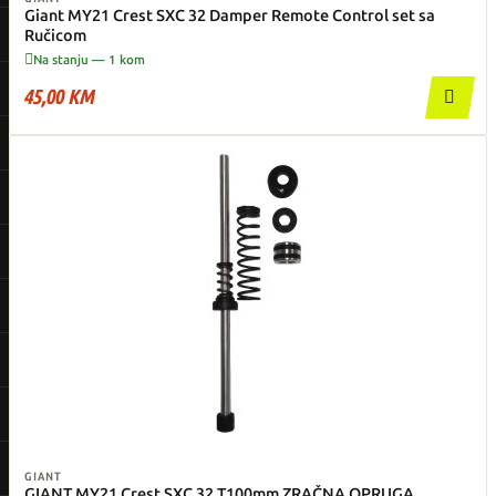
Giant MY21 Crest SXC 32 Damper Remote Control set sa
Ručicom

Na stanju — 1 kom
45,00 KM

GIANT
GIANT MY21 Crest SXC 32 T100mm ZRAČNA OPRUGA