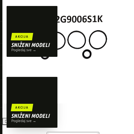
TOP BRENDOVI
Giant
Orbea
Liv
AKCIJA
Shimano
SNIŽENI MODELI
Pogledaj sve →
Wahoo
O'Neal
AKCIJA
SNIŽENI MODELI
Pogledaj sve →
