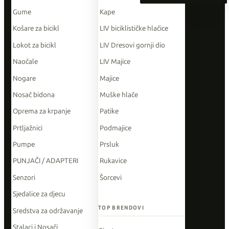
Gume
Kape
Košare za bicikl
LIV biciklističke hlačice
Lokot za bicikl
LIV Dresovi gornji dio
Naočale
LIV Majice
Nogare
Majice
Nosač bidona
Muške hlače
Oprema za krpanje
Patike
Prtljažnici
Podmajice
Pumpe
Prsluk
PUNJAČI / ADAPTERI
Rukavice
Senzori
Šorcevi
Sjedalice za djecu
TOP BRENDOVI
Sredstva za održavanje
Stalaci i Nosači