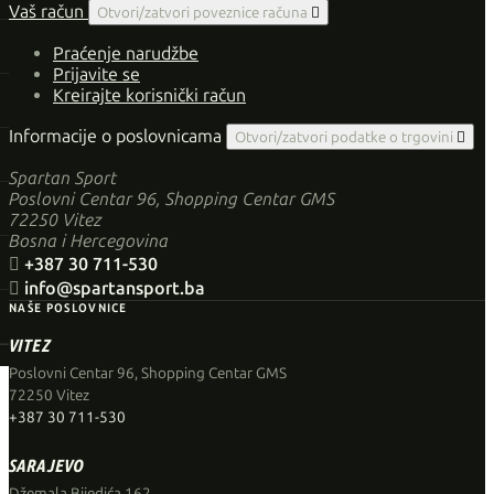
Vaš račun
Otvori/zatvori poveznice računa

Praćenje narudžbe
Prijavite se
Kreirajte korisnički račun
Informacije o poslovnicama
Otvori/zatvori podatke o trgovini

Spartan Sport
Poslovni Centar 96, Shopping Centar GMS
72250 Vitez
Bosna i Hercegovina

+387 30 711-530

info@spartansport.ba
NAŠE POSLOVNICE
VITEZ
Poslovni Centar 96, Shopping Centar GMS
72250 Vitez
+387 30 711-530
SARAJEVO
Džemala Bijedića 162