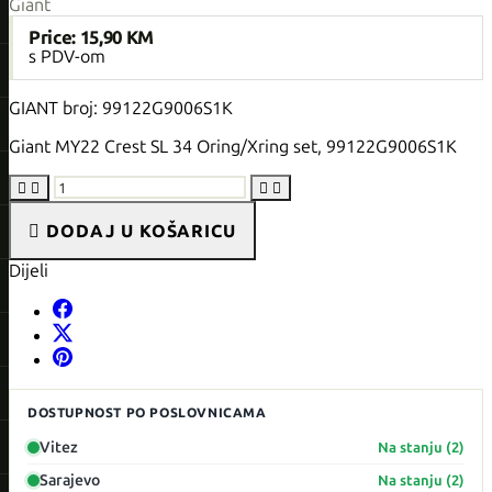
Giant
Price:
15,90 KM
s PDV-om
GIANT broj: 99122G9006S1K
Giant MY22 Crest SL 34 Oring/Xring set, 99122G9006S1K





DODAJ U KOŠARICU
Dijeli
DOSTUPNOST PO POSLOVNICAMA
Vitez
Na stanju (2)
Sarajevo
Na stanju (2)