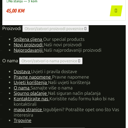

Na stanju — 3 kom
45,00 KM

Proizvodi
Otvori/zatvori proizvodi poveznice

Snižena cijena
Our special products
Novi proizvodi
Naši novi proizvodi
Najprodavaniji
Naši najprodavaniji proizvodi
O nama
Otvori/zatvori o nama poveznice

Dostava
Uvjeti i pravila dostave
Pravne napomene
Pravne napomene
Uvjeti korištenja
Naši uvjeti korištenja
O nama
Saznajte više o nama
Sigurno plaćanje
Naš siguran način plaćanja
Kontaktirajte nas
Koristite našu formu kako bi nas
kontaktirali
mapa stranice
Izgubljeni? Potražite opet ono što Vas
interesira
Trgovine