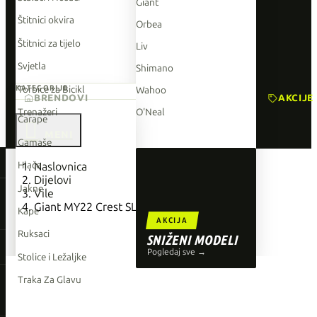
Giant
Štitnici okvira
Orbea
Štitnici za tijelo
Liv
Svjetla
Shimano
Torbice za Bicikl
KATEGORIJE
Wahoo
BRENDOVI
AKCIJE
Trenažeri
O'Neal
Čarape

Gamaše
TOP BRENDOVI
Hlače
Naslovnica
Dijelovi
Giant
Jakne
Vile
Giant MY22 Crest SL 34 Oring/Xring set
Orbea
Kape
AKCIJA
Liv
Ruksaci
SNIŽENI MODELI
Shimano
Pogledaj sve →
Stolice i Ležaljke
Wahoo
Traka Za Glavu
O'Neal