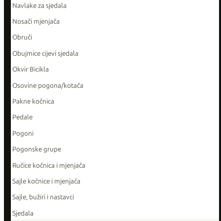
Navlake za sjedala
Nosači mjenjača
Obruči
Obujmice cijevi sjedala
Okvir Bicikla
Osovine pogona/kotača
Pakne kočnica
Pedale
Pogoni
Pogonske grupe
Ručice kočnica i mjenjača
Sajle kočnice i mjenjača
Sajle, bužiri i nastavci
Sjedala