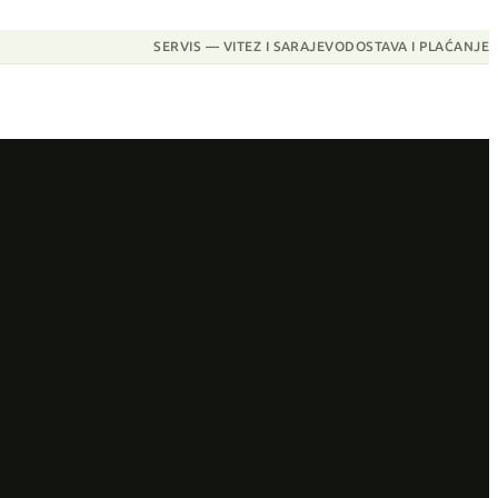
SERVIS — VITEZ I SARAJEVO
DOSTAVA I PLAĆANJE