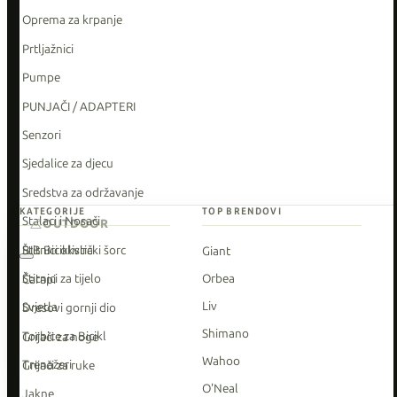
Oprema za krpanje
Prtljažnici
Pumpe
PUNJAČI / ADAPTERI
Senzori
Sjedalice za djecu
Sredstva za održavanje
KATEGORIJE
TOP BRENDOVI
Stalaci i Nosači
OUTDOOR
Štitnici okvira
BIB Biciklistički šorc
Giant
Štitnici za tijelo
Orbea
Čarapi
Liv
Svjetla
Dresovi gornji dio
Shimano
Torbice za Bicikl
Grijači za noge
Wahoo
Trenažeri
Grijači za ruke
O'Neal
Jakne