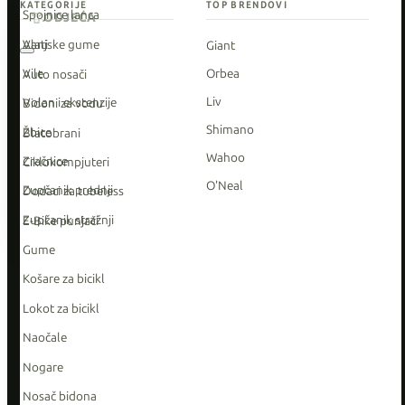
KATEGORIJE
TOP BRENDOVI
Spojnice lanca
ODJEĆA
Vanjske gume
Alati
Giant
Vile
Orbea
Auto nosači
Liv
Volan i ekstenzije
Bidoni za vodu
Shimano
Žbice
Blatobrani
Wahoo
Zračnice
Ciklokompjuteri
O'Neal
Zupčanik prednji
Dodaci za tubeless
Zupčanik stražnji
E-Bike punjači
Gume
Košare za bicikl
Lokot za bicikl
Naočale
Nogare
Nosač bidona