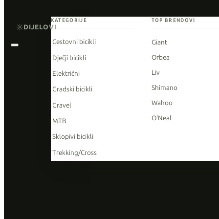
KATEGORIJE
TOP BRENDOVI
DIJELOVI
Cestovni bicikli
Giant
Orbea
Dječji bicikli
Liv
Električni
Shimano
Gradski bicikli
Wahoo
Gravel
O'Neal
MTB
Sklopivi bicikli
Trekking/Cross