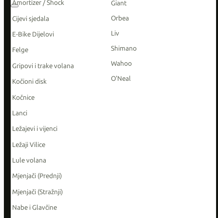
Amortizer / Shock
Giant
Orbea
Cijevi sjedala
Liv
E-Bike Dijelovi
Shimano
Felge
Wahoo
Gripovi i trake volana
O'Neal
Kočioni disk
Kočnice
Lanci
Ležajevi i vijenci
Ležaji Vilice
Lule volana
Mjenjači (Prednji)
Mjenjači (Stražnji)
Nabe i Glavčine