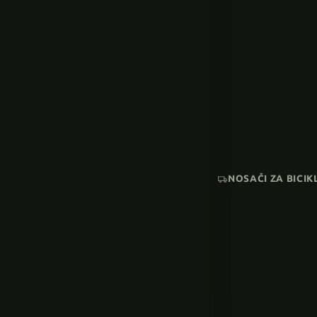
NOSAČI ZA BICIK
AKCIJA
SNIŽENI MODELI
Pogledaj sve →