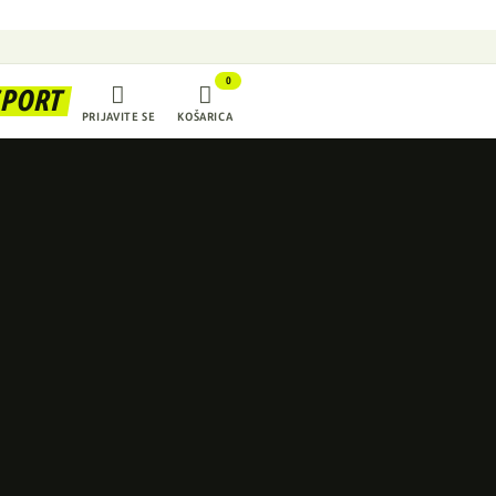
0


SPORT
PRIJAVITE SE
KOŠARICA