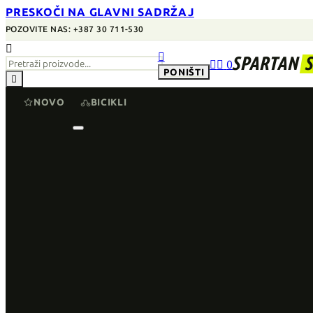
PRESKOČI NA GLAVNI SADRŽAJ
POZOVITE NAS: +387 30 711-530


SPARTAN


0
PONIŠTI

NOVO
BICIKLI