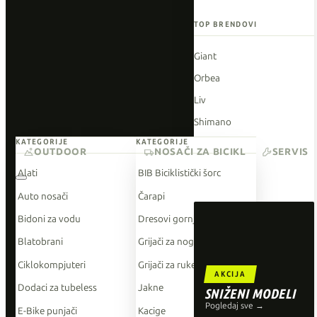
TOP BRENDOVI
Giant
Orbea
Liv
Shimano
KATEGORIJE
KATEGORIJE
Wahoo
OUTDOOR
NOSAČI ZA BICIKL
SERVIS
O'Neal
Alati
BIB Biciklistički šorc
Auto nosači
Čarapi
Bidoni za vodu
Dresovi gornji dio
Blatobrani
Grijači za noge
Ciklokompjuteri
Grijači za ruke
AKCIJA
Dodaci za tubeless
Jakne
SNIŽENI MODELI
Pogledaj sve →
E-Bike punjači
Kacige