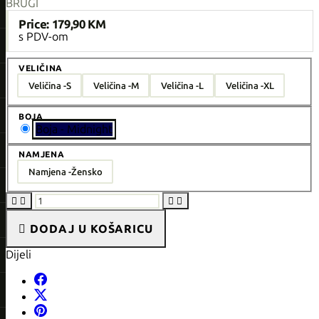
BRUGI
Price:
179,90 KM
s PDV-om
VELIČINA
Veličina -
S
Veličina -
M
Veličina -
L
Veličina -
XL
BOJA
Boja - Midnight
NAMJENA
Namjena -
Žensko





DODAJ U KOŠARICU
Dijeli