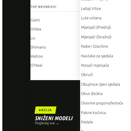
TOP BRENDOVI
Ležaji Vilice
Lule volana
Giant
Mjenjači (Prednji)
Orbea
Mjenjači (Stražnji)
Liv
Nabe i Glavčine
Shimano
Navlake za sjedala
Wahoo
Nosači mjenjača
O'Neal
Obruči
Obujmice cijevi sjedala
Okvir Bicikla
Osovine pogona/kotača
AKCIJA
Pakne kočnica
SNIŽENI MODELI
Pedale
Pogledaj sve →