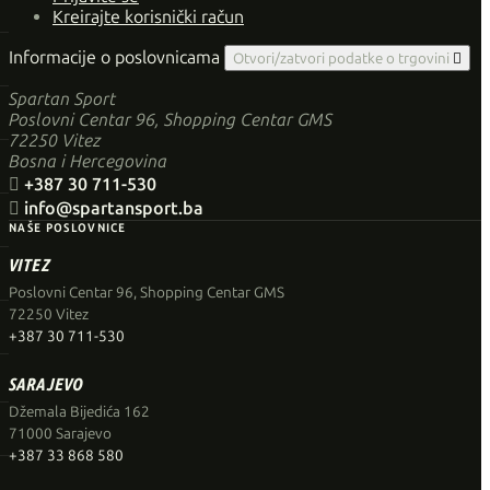
Kreirajte korisnički račun
Informacije o poslovnicama
Otvori/zatvori podatke o trgovini

Spartan Sport
Poslovni Centar 96, Shopping Centar GMS
72250 Vitez
Bosna i Hercegovina

+387 30 711-530

info@spartansport.ba
NAŠE POSLOVNICE
VITEZ
Poslovni Centar 96, Shopping Centar GMS
72250 Vitez
+387 30 711-530
SARAJEVO
Džemala Bijedića 162
71000 Sarajevo
+387 33 868 580