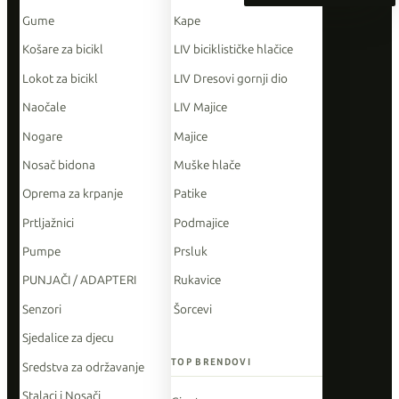
Gume
Kape
Košare za bicikl
LIV biciklističke hlačice
Lokot za bicikl
LIV Dresovi gornji dio
Naočale
LIV Majice
Nogare
Majice
Nosač bidona
Muške hlače
Oprema za krpanje
Patike
Prtljažnici
Podmajice
Pumpe
Prsluk
PUNJAČI / ADAPTERI
Rukavice
Senzori
Šorcevi
Sjedalice za djecu
TOP BRENDOVI
Sredstva za održavanje
Stalaci i Nosači