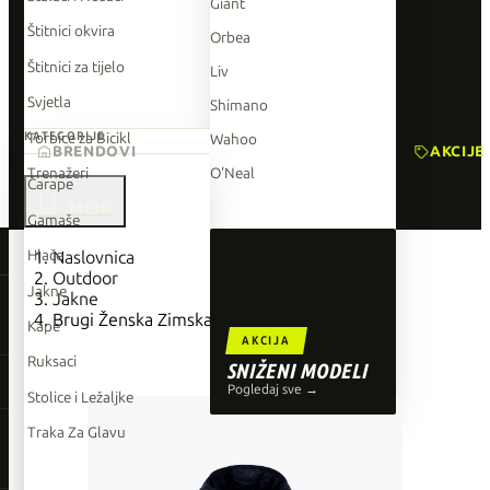
Giant
Štitnici okvira
Orbea
Štitnici za tijelo
Liv
Svjetla
Shimano
Torbice za Bicikl
KATEGORIJE
Wahoo
BRENDOVI
AKCIJE
Trenažeri
O'Neal
Čarape

Gamaše
TOP BRENDOVI
Hlače
Naslovnica
Outdoor
Giant
Jakne
Jakne
Brugi Ženska Zimska Jakna Tamno Plava
Orbea
Kape
AKCIJA
Liv
Ruksaci
SNIŽENI MODELI
Shimano
Pogledaj sve →
Stolice i Ležaljke
Wahoo
Traka Za Glavu
O'Neal