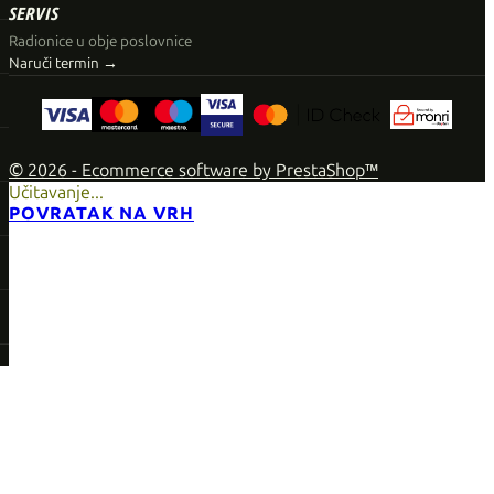
SERVIS
Radionice u obje poslovnice
Naruči termin →
© 2026 - Ecommerce software by PrestaShop™
Učitavanje...
POVRATAK NA VRH