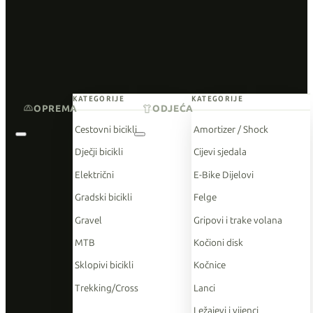
KATEGORIJE
KATEGORIJE
OPREMA
ODJEĆA
Cestovni bicikli
Amortizer / Shock
Dječji bicikli
Cijevi sjedala
Električni
E-Bike Dijelovi
Gradski bicikli
Felge
Gravel
Gripovi i trake volana
MTB
Kočioni disk
Sklopivi bicikli
Kočnice
Trekking/Cross
Lanci
Ležajevi i vijenci