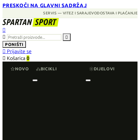
PRESKOČI NA GLAVNI SADRŽAJ
SERVIS — VITEZ I SARAJEVO
DOSTAVA I PLAĆANJE
SPARTAN
SPORT



PONIŠTI

Prijavite se

Košarica
0
NOVO
BICIKLI
DIJELOVI