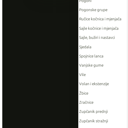
Pogoni
Pogonske grupe
Ručice kočnica i mjenjača
Sajle kočnice i mjenjača
Sajle, bužiri i nastavci
Sjedala
Spojnice lanca
Vanjske gume
Vile
Volan i ekstenzije
Žbice
Zračnice
Zupčanik prednji
Zupčanik stražnji