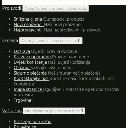
Proizvodi
Otvori/zatvori proizvodi poveznice

Snižena cijena
Our special products
Novi proizvodi
Naši novi proizvodi
Najprodavaniji
Naši najprodavaniji proizvodi
O nama
Otvori/zatvori o nama poveznice

Dostava
Uvjeti i pravila dostave
Pravne napomene
Pravne napomene
Uvjeti korištenja
Naši uvjeti korištenja
O nama
Saznajte više o nama
Sigurno plaćanje
Naš siguran način plaćanja
Kontaktirajte nas
Koristite našu formu kako bi nas
kontaktirali
mapa stranice
Izgubljeni? Potražite opet ono što Vas
interesira
Trgovine
Vaš račun
Otvori/zatvori poveznice računa

Praćenje narudžbe
Prijavite se