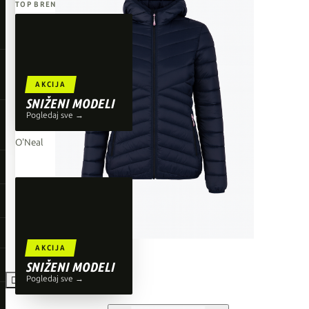
TOP BRENDOVI
Giant
Orbea
Liv
AKCIJA
Shimano
SNIŽENI MODELI
Pogledaj sve →
Wahoo
O'Neal
AKCIJA
SNIŽENI MODELI
Pogledaj sve →
