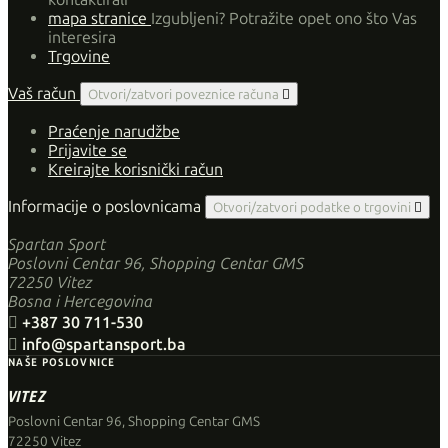
mapa stranice
Izgubljeni? Potražite opet ono što Vas
interesira
Trgovine
Vaš račun
Otvori/zatvori poveznice računa

Praćenje narudžbe
Prijavite se
Kreirajte korisnički račun
Informacije o poslovnicama
Otvori/zatvori podatke o trgovini

Spartan Sport
Poslovni Centar 96, Shopping Centar GMS
72250 Vitez
Bosna i Hercegovina

+387 30 711-530

info@spartansport.ba
NAŠE POSLOVNICE
VITEZ
Poslovni Centar 96, Shopping Centar GMS
72250 Vitez