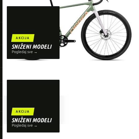
TOP BRENDOVI
Giant
Orbea
Liv
AKCIJA
Shimano
SNIŽENI MODELI
Pogledaj sve →
Wahoo
O'Neal
AKCIJA
SNIŽENI MODELI
Pogledaj sve →