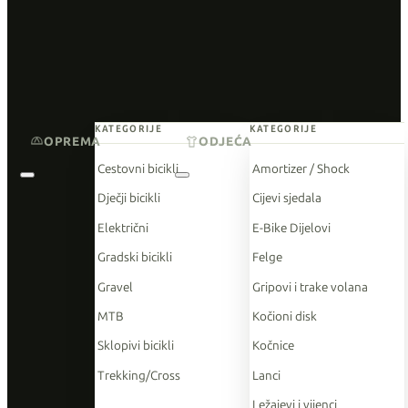
KATEGORIJE
KATEGORIJE
OPREMA
ODJEĆA
Cestovni bicikli
Amortizer / Shock
Dječji bicikli
Cijevi sjedala
Električni
E-Bike Dijelovi
Gradski bicikli
Felge
Gravel
Gripovi i trake volana
MTB
Kočioni disk
Sklopivi bicikli
Kočnice
Trekking/Cross
Lanci
Ležajevi i vijenci