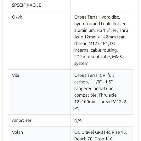
SPECIFIKACIJE
Okvir
Orbea Terra Hydro disc,
hydroformed triple butted
aluminium, HS 1,5", PF, Thru
Axle 12mm x 142mm rear,
thread M12x2 P1, DT
internal cable routing,
27,2mm seat tube, MMS
system
Vila
Orbea Terra ICR, full
carbon, 1-1/8" - 1,5"
tappered head tube
compatible, Thru axle
12x100mm, thread M12x2
P1
Amortizer
N/A
Volan
OC Gravel GR31-R, Rise 15,
Reach 70, Drop 110