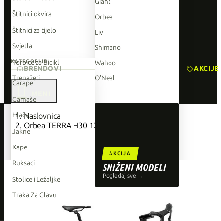
Giant
Štitnici okvira
Orbea
Štitnici za tijelo
Liv
Svjetla
Shimano
Torbice za Bicikl
KATEGORIJE
Wahoo
BRENDOVI
AKCIJE
Trenažeri
O'Neal
Čarape

Gamaše
TOP BRENDOVI
Hlače
Naslovnica
Orbea TERRA H30 1X
Giant
Jakne
Orbea
Kape
AKCIJA
Liv
Ruksaci
SNIŽENI MODELI
Shimano
Pogledaj sve →
Stolice i Ležaljke
Wahoo
Traka Za Glavu
O'Neal