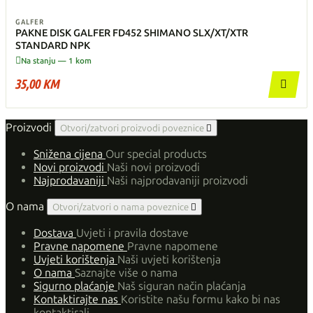
GALFER
PAKNE DISK GALFER FD452 SHIMANO SLX/XT/XTR
STANDARD NPK

Na stanju — 1 kom
35,00 KM

Proizvodi
Otvori/zatvori proizvodi poveznice

Snižena cijena
Our special products
Novi proizvodi
Naši novi proizvodi
Najprodavaniji
Naši najprodavaniji proizvodi
O nama
Otvori/zatvori o nama poveznice

Dostava
Uvjeti i pravila dostave
Pravne napomene
Pravne napomene
Uvjeti korištenja
Naši uvjeti korištenja
O nama
Saznajte više o nama
Sigurno plaćanje
Naš siguran način plaćanja
Kontaktirajte nas
Koristite našu formu kako bi nas
kontaktirali