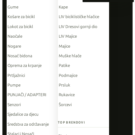
Gume
Kape
Košare za bicikl
LIV biciklističke hlačice
Lokot za bicikl
LIV Dresovi gornji dio
Naočale
LIV Majice
Nogare
Majice
Nosač bidona
Muške hlače
Oprema za krpanje
Patike
Prtljažnici
Podmajice
Pumpe
Prsluk
PUNJAČI / ADAPTERI
Rukavice
Senzori
Šorcevi
Sjedalice za djecu
TOP BRENDOVI
Sredstva za održavanje
Stalaci i Nosači