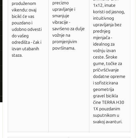
precizno
produženom
1x12, imate
upravljanje i
vikendu: ovaj
koristi od jasnog,
smanjuje
bicikl će vas
intuitivnog
vibracije -
pouzdano i
upravljanja bez
savršeno za dulje
udobno odvesti
prednjeg
vožnje na
do vašeg
mjenjača -
promjenjivim
odredišta - čak i
idealnog za
površinama.
izvan utabanih
vožnju izvan
staza.
ceste. Široke
gume, točke za
pričvršćivanje
dodatne opreme
i sofisticirana
geometrija
gravel bicikla
čine TERRA H30
1X pouzdanim
suputnikom u
svakoj avanturi.