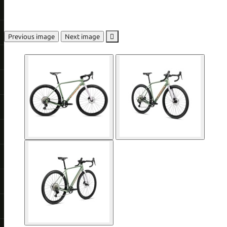
Previous image
Next image
