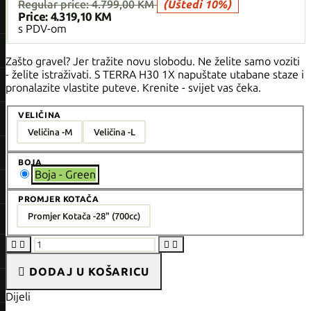
Regular price:
4.799,00 KM
(Uštedi 10%)
Price:
4.319,10 KM
s PDV-om
Zašto gravel? Jer tražite novu slobodu. Ne želite samo voziti
- želite istraživati. S TERRA H30 1X napuštate utabane staze i
pronalazite vlastite puteve. Krenite - svijet vas čeka.
VELIČINA
Veličina -
M
Veličina -
L
BOJA
Boja - Green
PROMJER KOTAČA
Promjer Kotača -
28" (700cc)





DODAJ U KOŠARICU
Dijeli