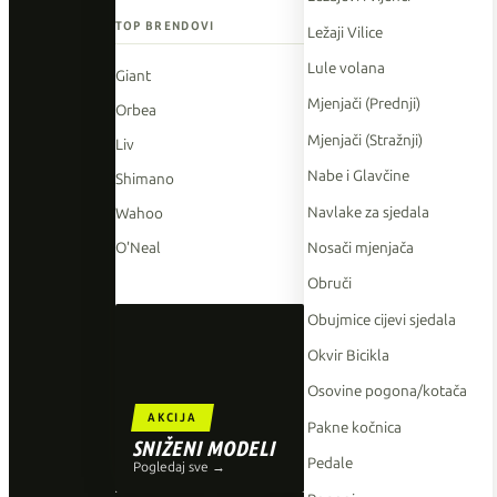
TOP BRENDOVI
Ležaji Vilice
Lule volana
Giant
Mjenjači (Prednji)
Orbea
Mjenjači (Stražnji)
Liv
Nabe i Glavčine
Shimano
Navlake za sjedala
Wahoo
Nosači mjenjača
O'Neal
Obruči
Obujmice cijevi sjedala
Okvir Bicikla
Osovine pogona/kotača
AKCIJA
Pakne kočnica
SNIŽENI MODELI
Pedale
Pogledaj sve →