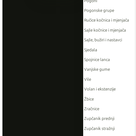
Pogoni
Pogonske grupe
Ručice kočnica i mjenjača
Sajle kočnice i mjenjača
Sajle, bužiri i nastavci
Sjedala
Spojnice lanca
Vanjske gume
Vile
Volan i ekstenzije
Žbice
Zračnice
Zupčanik prednji
Zupčanik stražnji