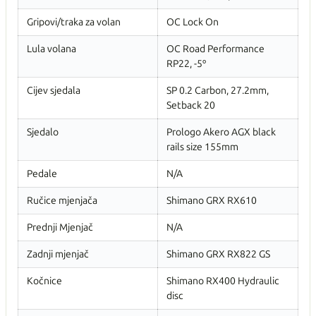
Gripovi/traka za volan
OC Lock On
Lula volana
OC Road Performance
RP22, -5º
Cijev sjedala
SP 0.2 Carbon, 27.2mm,
Setback 20
Sjedalo
Prologo Akero AGX black
rails size 155mm
Pedale
N/A
Ručice mjenjača
Shimano GRX RX610
Prednji Mjenjač
N/A
Zadnji mjenjač
Shimano GRX RX822 GS
Kočnice
Shimano RX400 Hydraulic
disc