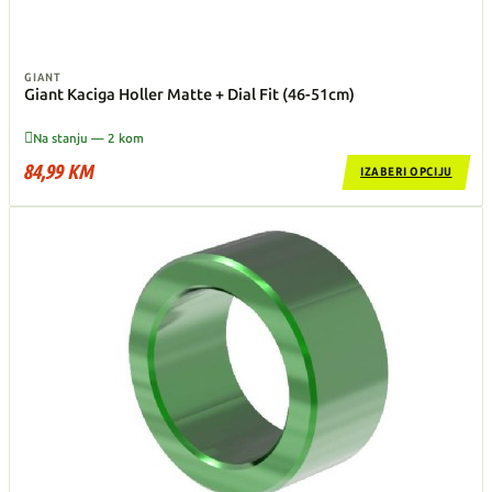
GIANT
Giant Kaciga Holler Matte + Dial Fit (46-51cm)

Na stanju — 2 kom
84,99 KM
IZABERI OPCIJU