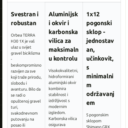
Svestran i
Aluminijsk
1x12
robustan
i okvir i
pogonski
karbonska
sklop -
Orbea TERRA
vilica za
jednostav
H30 1X je vaš
ulaz u svijet
maksimaln
an,
gravel biciklizma
u kontrolu
učinkovit,
-
beskompromisno
s
Visokokvalitetni,
razvijen za sve
minimalni
hidroformirani
koji traže prirodu,
aluminijski okvir
slobodu i
m
kombinira
avanturu. Bilo da
održavanj
stabilnost i
se radi o
izdržljivost s
opuštenoj gravel
em
modernim
turi,
izgledom.
svakodnevnom
S pogonskim
Karbonska vilica
putovanju na
sklopom
osigurava
posao ili
Shimano GRX