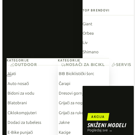
TOP BRENDOVI
Giant
Orbea
Liv
Shimano
KATEGORIJE
KATEGORIJE
Wahoo
OUTDOOR
NOSAČI ZA BICIKL
SERVIS
O'Neal
Alati
BIB Biciklistički šorc
Auto nosači
Čarapi
Bidoni za vodu
Dresovi gornji dio
Blatobrani
Grijači za noge
Ciklokompjuteri
Grijači za ruke
AKCIJA
Dodaci za tubeless
Jakne
SNIŽENI MODELI
Pogledaj sve →
E-Bike punjači
Kacige