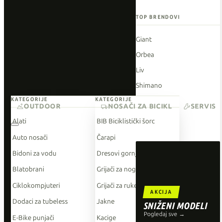
TOP BRENDOVI
Giant
Orbea
Liv
Shimano
KATEGORIJE
KATEGORIJE
Wahoo
OUTDOOR
NOSAČI ZA BICIKL
SERVIS
O'Neal
Alati
BIB Biciklistički šorc
Auto nosači
Čarapi
Bidoni za vodu
Dresovi gornji dio
Blatobrani
Grijači za noge
Ciklokompjuteri
Grijači za ruke
AKCIJA
Dodaci za tubeless
Jakne
SNIŽENI MODELI
Pogledaj sve →
E-Bike punjači
Kacige