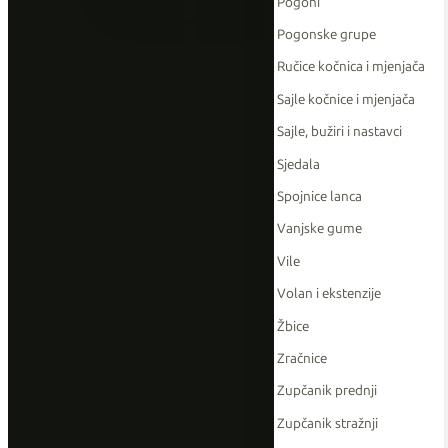
Pogoni
Pogonske grupe
Ručice kočnica i mjenjača
Sajle kočnice i mjenjača
Sajle, bužiri i nastavci
Sjedala
Spojnice lanca
Vanjske gume
Vile
Volan i ekstenzije
Žbice
Zračnice
Zupčanik prednji
Zupčanik stražnji