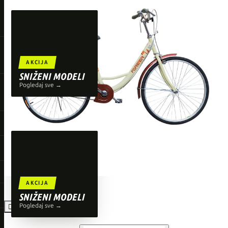
TOP BRENDOVI
Giant
Orbea
Liv
AKCIJA
Shimano
SNIŽENI MODELI
Pogledaj sve →
Wahoo
O'Neal
AKCIJA
SNIŽENI MODELI
Pogledaj sve →
