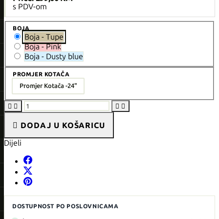
s PDV-om
BOJA
Boja - Tupe
Boja - Pink
Boja - Dusty blue
PROMJER KOTAČA
Promjer Kotača -
24"





DODAJ U KOŠARICU
Dijeli
DOSTUPNOST PO POSLOVNICAMA