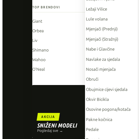
TOP BRENDOVI
Ležaji Vilice
Lule volana
Giant
Mjenjači (Prednji)
Orbea
Mjenjači (Stražnji)
Liv
Nabe i Glavčine
Shimano
Navlake za sjedala
Wahoo
Nosači mjenjača
O'Neal
Obruči
Obujmice cijevi sjedala
Okvir Bicikla
Osovine pogona/kotača
AKCIJA
Pakne kočnica
SNIŽENI MODELI
Pedale
Pogledaj sve →