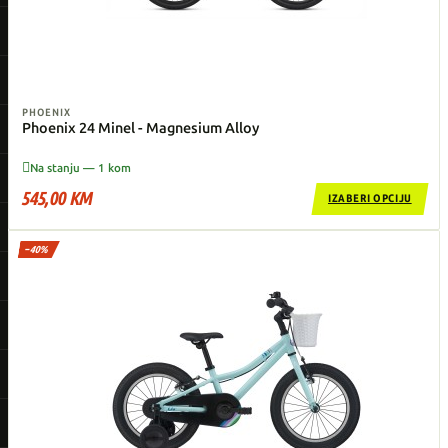
PHOENIX
Phoenix 24 Minel - Magnesium Alloy

Na stanju — 1 kom
545,00 KM
IZABERI OPCIJU
−40%