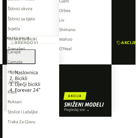
Giant
Štitnici okvira
Orbea
Štitnici za tijelo
Liv
Svjetla
Shimano
Torbice za Bicikl
KATEGORIJE
Wahoo
BRENDOVI
AKCIJE
Trenažeri
O'Neal
Čarape

Gamaše
TOP BRENDOVI
Hlače
Naslovnica
Bicikli
Giant
Jakne
Dječji bicikli
Forever 24"
Orbea
Kape
AKCIJA
Liv
Ruksaci
SNIŽENI MODELI
Shimano
Pogledaj sve →
Stolice i Ležaljke
Wahoo
Traka Za Glavu
O'Neal