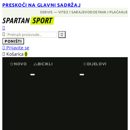
PRESKOČI NA GLAVNI SADRŽAJ
SERVIS — VITEZ I SARAJEVO
DOSTAVA I PLAĆANJE
SPARTAN
SPORT



PONIŠTI

Prijavite se

Košarica
0
NOVO
BICIKLI
DIJELOVI