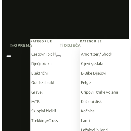
KATEGORIJE
KATEGORIJE
OPREMA
ODJEĆA
Cestovni bicikli
Amortizer / Shock
Dječji bicikli
Cijevi sjedala
Električni
E-Bike Dijelovi
Gradski bicikli
Felge
Gravel
Gripovi i trake volana
MTB
Kočioni disk
Sklopivi bicikli
Kočnice
Trekking/Cross
Lanci
Ležajevi i vijenci