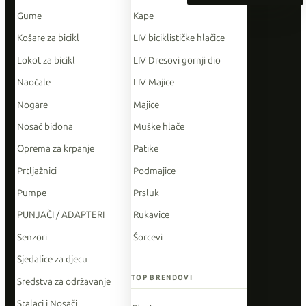
Gume
Kape
Košare za bicikl
LIV biciklističke hlačice
Lokot za bicikl
LIV Dresovi gornji dio
Naočale
LIV Majice
Nogare
Majice
Nosač bidona
Muške hlače
Oprema za krpanje
Patike
Prtljažnici
Podmajice
Pumpe
Prsluk
PUNJAČI / ADAPTERI
Rukavice
Senzori
Šorcevi
Sjedalice za djecu
TOP BRENDOVI
Sredstva za održavanje
Stalaci i Nosači