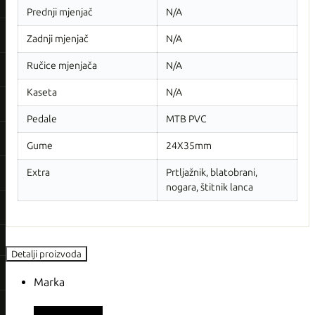
Prednji mjenjač
N/A
Zadnji mjenjač
N/A
Ručice mjenjača
N/A
Kaseta
N/A
Pedale
MTB PVC
Gume
24X35mm
Extra
Prtljažnik, blatobrani,
nogara, štitnik lanca
Detalji proizvoda
Marka