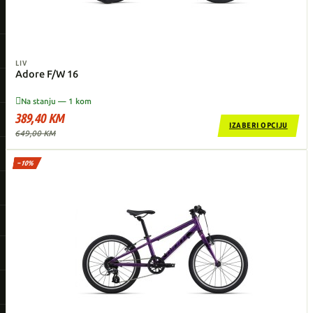
LIV
Adore F/W 16

Na stanju — 1 kom
389,40 KM
IZABERI OPCIJU
649,00 KM
−10%