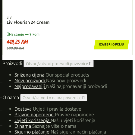
LIV
Liv Flourish 24 Cream

Na stanju — 9 kom
449,25 KM
IZABERI OPCIJU
599,00 KM
Proizvodi
Otvori/zatvori proizvodi poveznice

Snižena cijena
Our special products
Novi proizvodi
Naši novi proizvodi
Najprodavaniji
Naši najprodavaniji proizvodi
O nama
Otvori/zatvori o nama poveznice

Dostava
Uvjeti i pravila dostave
Pravne napomene
Pravne napomene
Uvjeti korištenja
Naši uvjeti korištenja
O nama
Saznajte više o nama
Sigurno plaćanje
Naš siguran način plaćanja