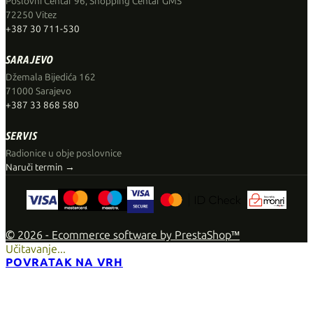
Poslovni Centar 96, Shopping Centar GMS
72250 Vitez
+387 30 711-530
SARAJEVO
Džemala Bijedića 162
71000 Sarajevo
+387 33 868 580
SERVIS
Radionice u obje poslovnice
Naruči termin →
© 2026 - Ecommerce software by PrestaShop™
Učitavanje...
POVRATAK NA VRH