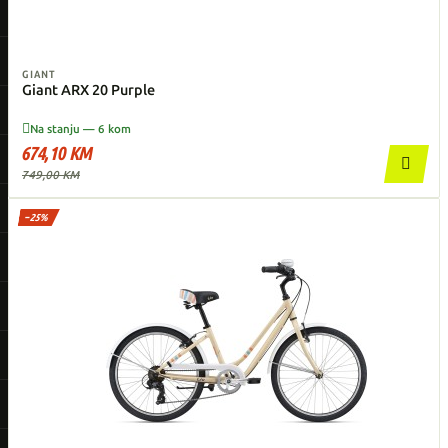
GIANT
Giant ARX 20 Purple

Na stanju — 6 kom
674,10 KM

749,00 KM
−25%