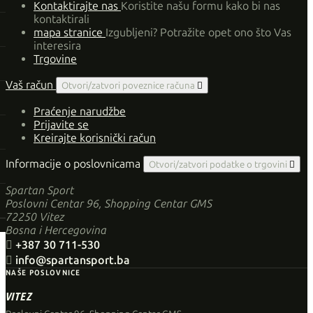
Kontaktirajte nas
Koristite našu formu kako bi nas
kontaktirali
mapa stranice
Izgubljeni? Potražite opet ono što Vas
interesira
Trgovine
Vaš račun
Otvori/zatvori poveznice računa

Praćenje narudžbe
Prijavite se
Kreirajte korisnički račun
Informacije o poslovnicama
Otvori/zatvori podatke o trgovini

Spartan Sport
Poslovni Centar 96, Shopping Centar GMS
72250 Vitez
Bosna i Hercegovina

+387 30 711-530

info@spartansport.ba
NAŠE POSLOVNICE
VITEZ