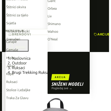
Giant
Štitnici okvira
Orbea
Štitnici za tijelo
Liv
Svjetla
Shimano
Torbice za Bicikl
KATEGORIJE
Wahoo
BRENDOVI
AKCIJE
Trenažeri
O'Neal
Čarape

Gamaše
TOP BRENDOVI
Hlače
Naslovnica
Outdoor
Giant
Jakne
Ruksaci
Brugi Trekking Ruksak ZG1P 30L
Orbea
Kape
AKCIJA
Liv
Ruksaci
SNIŽENI MODELI
Shimano
Pogledaj sve →
Stolice i Ležaljke
Wahoo
Traka Za Glavu
O'Neal