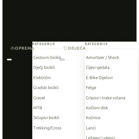
KATEGORIJE
KATEGORIJE
OPREMA
ODJEĆA
Cestovni bicikli
Amortizer / Shock
Dječji bicikli
Cijevi sjedala
Električni
E-Bike Dijelovi
Gradski bicikli
Felge
Gravel
Gripovi i trake volana
MTB
Kočioni disk
Sklopivi bicikli
Kočnice
Trekking/Cross
Lanci
Ležajevi i vijenci