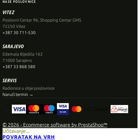
NAŠE POSLOVNICE
VITEZ
Poslovni Centar 96, Shopping Centar GMS
72250 Vitez
+387 30 711-530
SARAJEVO
Džemala Bijedića 162
71000 Sarajevo
+387 33 868 580
SERVIS
Radionice u obje poslovnice
Naruči termin →
© 2026 - Ecommerce software by PrestaShop™
Učitavanje...
POVRATAK NA VRH