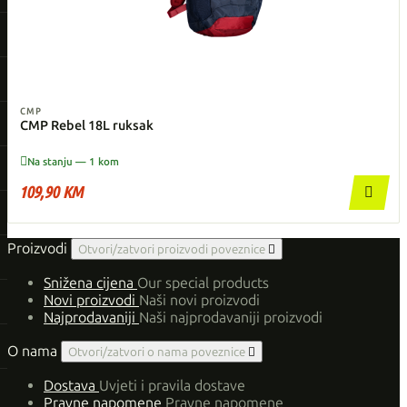
CMP
CMP Rebel 18L ruksak

Na stanju — 1 kom
109,90 KM

Proizvodi
Otvori/zatvori proizvodi poveznice

Snižena cijena
Our special products
Novi proizvodi
Naši novi proizvodi
Najprodavaniji
Naši najprodavaniji proizvodi
O nama
Otvori/zatvori o nama poveznice

Dostava
Uvjeti i pravila dostave
Pravne napomene
Pravne napomene