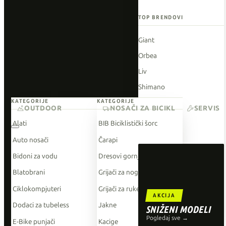
TOP BRENDOVI
Giant
Orbea
Liv
Shimano
KATEGORIJE
KATEGORIJE
Wahoo
OUTDOOR
NOSAČI ZA BICIKL
SERVIS
O'Neal
Alati
BIB Biciklistički šorc
Auto nosači
Čarapi
Bidoni za vodu
Dresovi gornji dio
Blatobrani
Grijači za noge
Ciklokompjuteri
Grijači za ruke
AKCIJA
Dodaci za tubeless
Jakne
SNIŽENI MODELI
Pogledaj sve →
E-Bike punjači
Kacige