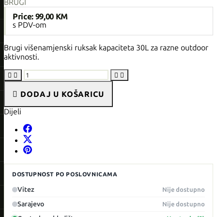
BRUGI
Price:
99,00 KM
s PDV-om
Brugi višenamjenski ruksak kapaciteta 30L za razne outdoor
aktivnosti.





DODAJ U KOŠARICU
Dijeli
DOSTUPNOST PO POSLOVNICAMA
Vitez
Nije dostupno
Sarajevo
Nije dostupno