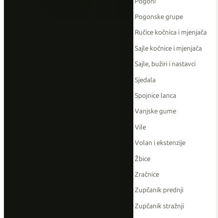
Pogoni
Pogonske grupe
Ručice kočnica i mjenjača
Sajle kočnice i mjenjača
Sajle, bužiri i nastavci
Sjedala
Spojnice lanca
Vanjske gume
Vile
Volan i ekstenzije
Žbice
Zračnice
Zupčanik prednji
Zupčanik stražnji