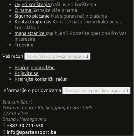
Uvjeti korištenja
Naši uvjeti korištenja
O nama
Saznajte više o nama
Sigurno plaćanje
Naš siguran način plaćanja
Kontaktirajte nas
Koristite našu formu kako bi nas
kontaktirali
mapa stranice
Izgubljeni? Potražite opet ono što Vas
interesira
Trgovine
Vaš račun
Otvori/zatvori poveznice računa

Praćenje narudžbe
Prijavite se
Kreirajte korisnički račun
Informacije o poslovnicama
Otvori/zatvori podatke o trgovini

Spartan Sport
Poslovni Centar 96, Shopping Centar GMS
72250 Vitez
Bosna i Hercegovina

+387 30 711-530

info@spartansport.ba