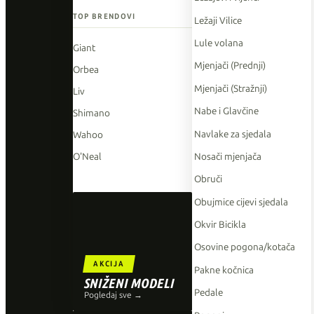
TOP BRENDOVI
Ležaji Vilice
Lule volana
Giant
Mjenjači (Prednji)
Orbea
Mjenjači (Stražnji)
Liv
Nabe i Glavčine
Shimano
Navlake za sjedala
Wahoo
Nosači mjenjača
O'Neal
Obruči
Obujmice cijevi sjedala
Okvir Bicikla
Osovine pogona/kotača
AKCIJA
Pakne kočnica
SNIŽENI MODELI
Pedale
Pogledaj sve →