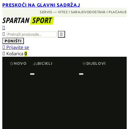
PRESKOČI NA GLAVNI SADRŽAJ
SERVIS — VITEZ I SARAJEVO
DOSTAVA I PLAĆANJE
SPARTAN
SPORT



PONIŠTI

Prijavite se

Košarica
0
NOVO
BICIKLI
DIJELOVI