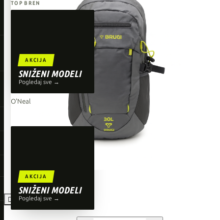
TOP BRENDOVI
Giant
Orbea
Liv
AKCIJA
Shimano
SNIŽENI MODELI
Pogledaj sve →
Wahoo
O'Neal
AKCIJA
SNIŽENI MODELI
Pogledaj sve →
