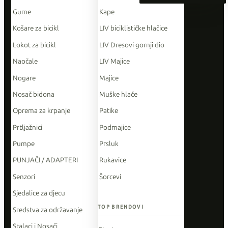
Gume
Kape
Košare za bicikl
LIV biciklističke hlačice
Lokot za bicikl
LIV Dresovi gornji dio
Naočale
LIV Majice
Nogare
Majice
Nosač bidona
Muške hlače
Oprema za krpanje
Patike
Prtljažnici
Podmajice
Pumpe
Prsluk
PUNJAČI / ADAPTERI
Rukavice
Senzori
Šorcevi
Sjedalice za djecu
TOP BRENDOVI
Sredstva za održavanje
Stalaci i Nosači