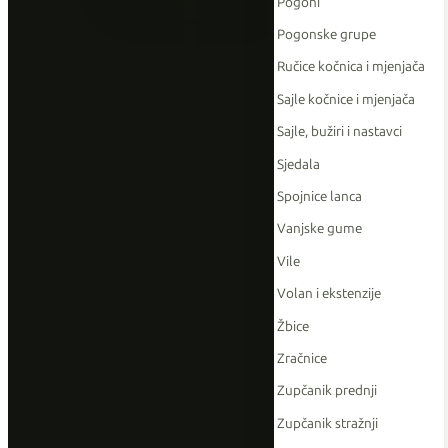
Pogoni
Pogonske grupe
Ručice kočnica i mjenjača
Sajle kočnice i mjenjača
Sajle, bužiri i nastavci
Sjedala
Spojnice lanca
Vanjske gume
Vile
Volan i ekstenzije
Žbice
Zračnice
Zupčanik prednji
Zupčanik stražnji