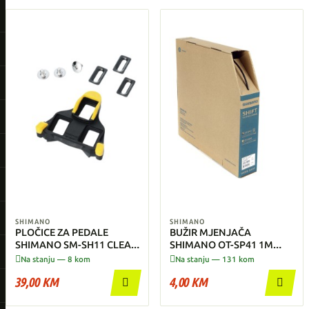
SHIMANO
SHIMANO
PLOČICE ZA PEDALE
BUŽIR MJENJAČA
SHIMANO SM-SH11 CLEAT
SHIMANO OT-SP41 1M
SET
CRNI


Na stanju — 8 kom
Na stanju — 131 kom
39,00 KM
4,00 KM

