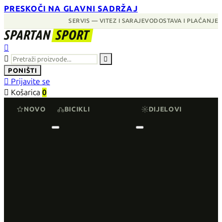
PRESKOČI NA GLAVNI SADRŽAJ
SERVIS — VITEZ I SARAJEVO
DOSTAVA I PLAĆANJE
SPARTAN
SPORT



PONIŠTI

Prijavite se

Košarica
0
NOVO
BICIKLI
DIJELOVI