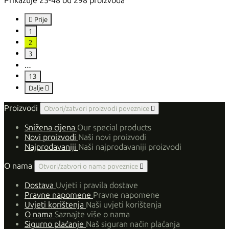
Prikazuje 25-48 od 298 proizvoda

Prije
1
2
3
…
13
Dalje

Proizvodi
Otvori/zatvori proizvodi poveznice

Snižena cijena
Our special products
Novi proizvodi
Naši novi proizvodi
Najprodavaniji
Naši najprodavaniji proizvodi
O nama
Otvori/zatvori o nama poveznice

Dostava
Uvjeti i pravila dostave
Pravne napomene
Pravne napomene
Uvjeti korištenja
Naši uvjeti korištenja
O nama
Saznajte više o nama
Sigurno plaćanje
Naš siguran način plaćanja