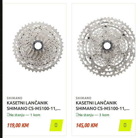
SHIMANO
SHIMANO
KASETNI LANČANIK
KASETNI LANČANIK
SHIMANO CS-M5100-11,
SHIMANO CS-M5100-11,
DEORE, 11-Brzina, 11-42
DEORE, 11-BRZINA, 11-51


Na stanju — 1 kom
Na stanju — 3 kom
119,00 KM
145,00 KM

