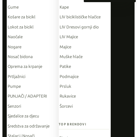
Gume
Kape
Košare za bicikl
LIV biciklističke hlačice
Lokot za bicikl
LIV Dresovi gornji dio
Naočale
LIV Majice
Nogare
Majice
Nosač bidona
Muške hlače
Oprema za krpanje
Patike
Prtljažnici
Podmajice
Pumpe
Prsluk
PUNJAČI / ADAPTERI
Rukavice
Senzori
Šorcevi
Sjedalice za djecu
TOP BRENDOVI
Sredstva za održavanje
Stalaci i Nosači