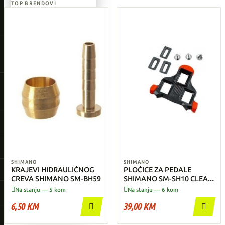
TOP BRENDOVI
Giant
Orbea
Liv
AKCIJA
Shimano
SNIŽENI MODELI
Pogledaj sve →
Wahoo
O'Neal
SHIMANO
SHIMANO
KRAJEVI HIDRAULIČNOG
PLOČICE ZA PEDALE
CREVA SHIMANO SM-BH59
SHIMANO SM-SH10 CLEAT
AKCIJA
SET(FIX MODE/Par),


Na stanju — 5 kom
Na stanju — 6 kom
SNIŽENI MODELI
IND.PACK
Pogledaj sve →
6,50 KM
39,00 KM

