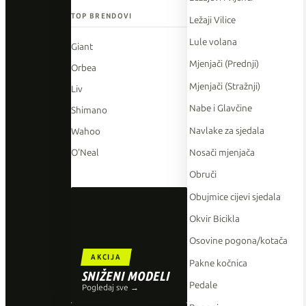
TOP BRENDOVI
Ležaji Vilice
Lule volana
Giant
Mjenjači (Prednji)
Orbea
Mjenjači (Stražnji)
Liv
Nabe i Glavčine
Shimano
Navlake za sjedala
Wahoo
Nosači mjenjača
O'Neal
Obruči
Obujmice cijevi sjedala
Okvir Bicikla
Osovine pogona/kotača
AKCIJA
Pakne kočnica
SNIŽENI MODELI
Pedale
Pogledaj sve →