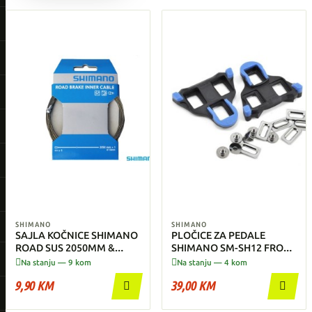
SHIMANO
SHIMANO
SAJLA KOČNICE SHIMANO
PLOČICE ZA PEDALE
ROAD SUS 2050MM &
SHIMANO SM-SH12 FRONT
INNER END CAP
PIVOT CENTER


Na stanju — 9 kom
Na stanju — 4 kom
9,90 KM
39,00 KM

