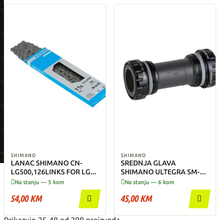
SHIMANO
SHIMANO
LANAC SHIMANO CN-
SREDNJA GLAVA
LG500,126LINKS FOR LG
SHIMANO ULTEGRA SM-
9/10/11 BRZINA
BBR60, BSA, NAVOJ,


Na stanju — 5 kom
Na stanju — 6 kom
Unutarnji
54,00 KM
45,00 KM

