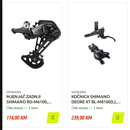
SHIMANO
SHIMANO
MJENJAČ ZADNJI
KOČNICA SHIMANO
SHIMANO RD-M6100,
DEORE XT BL-M8100(L),
DEORE, SGS 12-BRZINA
BR-M8100(F) - Prednja


Na stanju — 3 kom
Na stanju — 1 kom
114,00 KM
239,00 KM

