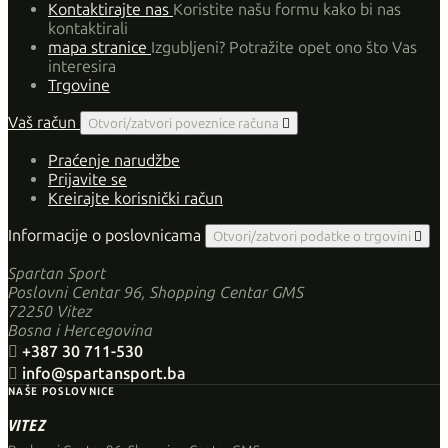
Kontaktirajte nas
Koristite našu formu kako bi nas
kontaktirali
mapa stranice
Izgubljeni? Potražite opet ono što Vas
interesira
Trgovine
Vaš račun
Otvori/zatvori poveznice računa

Praćenje narudžbe
Prijavite se
Kreirajte korisnički račun
Informacije o poslovnicama
Otvori/zatvori podatke o trgovini

Spartan Sport
Poslovni Centar 96, Shopping Centar GMS
72250 Vitez
Bosna i Hercegovina

+387 30 711-530

info@spartansport.ba
NAŠE POSLOVNICE
VITEZ