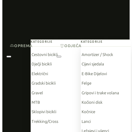
KATEGORIJE
KATEGORIJE
OPREMA
ODJEĆA
Cestovni bicikli
Amortizer / Shock
Dječji bicikli
Cijevi sjedala
Električni
E-Bike Dijelovi
Gradski bicikli
Felge
Gravel
Gripovi i trake volana
MTB
Kočioni disk
Sklopivi bicikli
Kočnice
Trekking/Cross
Lanci
Ležajevi i vijenci