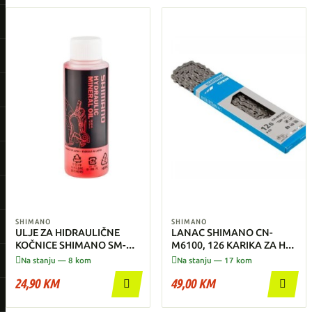
SHIMANO
SHIMANO
ULJE ZA HIDRAULIČNE
LANAC SHIMANO CN-
KOČNICE SHIMANO SM-
M6100, 126 KARIKA ZA HG
LVOIL 100ml
12-BRZINA


Na stanju — 8 kom
Na stanju — 17 kom
24,90 KM
49,00 KM

