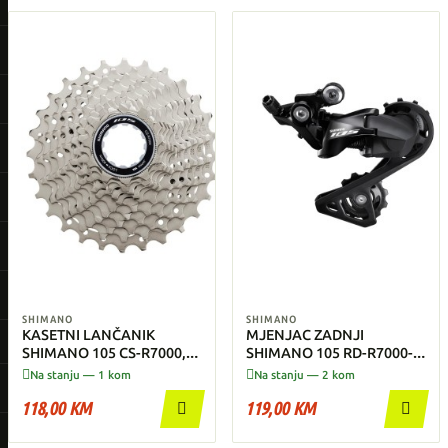
SHIMANO
SHIMANO
KASETNI LANČANIK
MJENJAC ZADNJI
SHIMANO 105 CS-R7000,
SHIMANO 105 RD-R7000-
11 BRZINA 11-30
SS, 11 BRZINA


Na stanju — 1 kom
Na stanju — 2 kom
118,00 KM
119,00 KM

