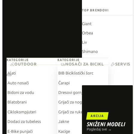
TOP BRENDOVI
Giant
Orbea
Liv
Shimano
KATEGORIJE
KATEGORIJE
Wahoo
OUTDOOR
NOSAČI ZA BICIKL
SERVIS
O'Neal
Alati
BIB Biciklistički šorc
Auto nosači
Čarapi
Bidoni za vodu
Dresovi gornji dio
Blatobrani
Grijači za noge
Ciklokompjuteri
Grijači za ruke
AKCIJA
Dodaci za tubeless
Jakne
SNIŽENI MODELI
Pogledaj sve →
E-Bike punjači
Kacige