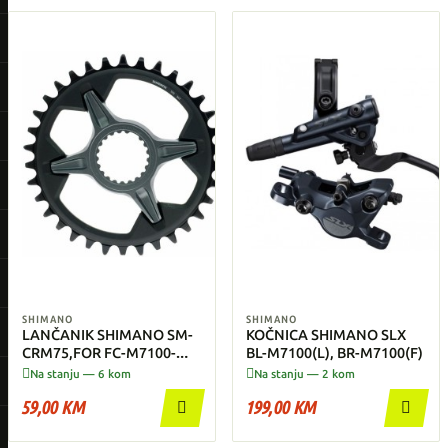
SHIMANO
SHIMANO
LANČANIK SHIMANO SM-
KOČNICA SHIMANO SLX
CRM75,FOR FC-M7100-
BL-M7100(L), BR-M7100(F)
1,M7130-1, 34T


Na stanju — 6 kom
Na stanju — 2 kom
59,00 KM
199,00 KM

