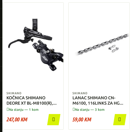
SHIMANO
SHIMANO
KOČNICA SHIMANO
LANAC SHIMANO CN-
DEORE XT BL-M8100(R),
M6100, 116LINKS ZA HG
BR-M8100(R) - Stražnja
12-BRZINA


Na stanju — 1 kom
Na stanju — 3 kom
247,00 KM
59,00 KM

