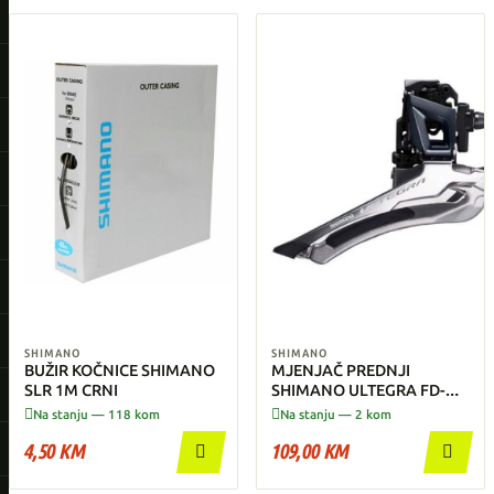
SHIMANO
SHIMANO
BUŽIR KOČNICE SHIMANO
MJENJAČ PREDNJI
SLR 1M CRNI
SHIMANO ULTEGRA FD-
R8000, 2x11


Na stanju — 118 kom
Na stanju — 2 kom
4,50 KM
109,00 KM

