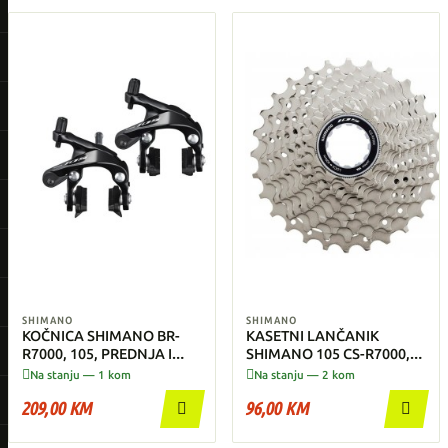
SHIMANO
SHIMANO
KOČNICA SHIMANO BR-
KASETNI LANČANIK
R7000, 105, PREDNJA I
SHIMANO 105 CS-R7000,
ZADNJA SET, CS51
11 BRZINA 11-28


Na stanju — 1 kom
Na stanju — 2 kom
209,00 KM
96,00 KM

