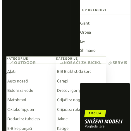
TOP BRENDOVI
Giant
Orbea
Liv
Shimano
KATEGORIJE
KATEGORIJE
Wahoo
OUTDOOR
NOSAČI ZA BICIKL
SERVIS
O'Neal
Alati
BIB Biciklistički šorc
Auto nosači
Čarapi
Bidoni za vodu
Dresovi gornji dio
Blatobrani
Grijači za noge
Ciklokompjuteri
Grijači za ruke
AKCIJA
Dodaci za tubeless
Jakne
SNIŽENI MODELI
Pogledaj sve →
E-Bike punjači
Kacige