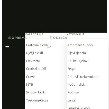
KATEGORIJE
KATEGORIJE
OPREMA
ODJEĆA
Cestovni bicikli
Amortizer / Shock
Dječji bicikli
Cijevi sjedala
Električni
E-Bike Dijelovi
Gradski bicikli
Felge
Gravel
Gripovi i trake volana
MTB
Kočioni disk
Sklopivi bicikli
Kočnice
Trekking/Cross
Lanci
Ležajevi i vijenci