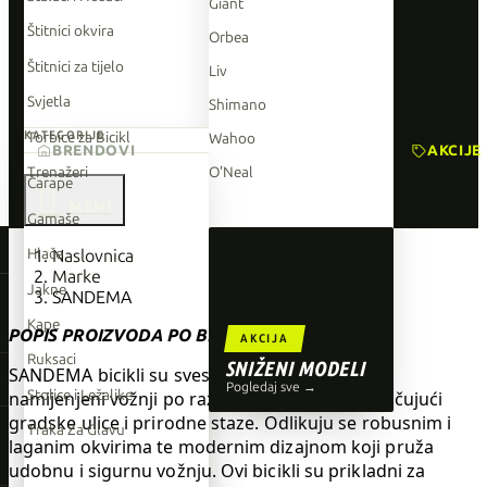
Giant
Štitnici okvira
Orbea
Štitnici za tijelo
Liv
Svjetla
Shimano
Torbice za Bicikl
KATEGORIJE
Wahoo
BRENDOVI
AKCIJE
Trenažeri
O'Neal
Čarape

Gamaše
TOP BRENDOVI
Hlače
Naslovnica
Marke
Giant
Jakne
SANDEMA
Orbea
Kape
POPIS PROIZVODA PO BRANDU SANDEMA
AKCIJA
Liv
Ruksaci
SNIŽENI MODELI
SANDEMA bicikli su svestrani i izdržljivi bicikli
Shimano
Pogledaj sve →
Stolice i Ležaljke
namijenjeni vožnji po različitim terenima, uključujući
gradske ulice i prirodne staze. Odlikuju se robusnim i
Wahoo
Traka Za Glavu
laganim okvirima te modernim dizajnom koji pruža
O'Neal
udobnu i sigurnu vožnju. Ovi bicikli su prikladni za