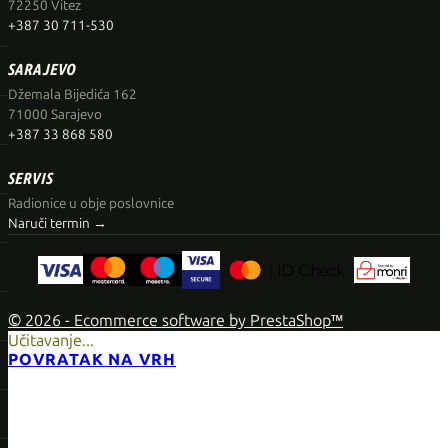
72250 Vitez
+387 30 711-530
SARAJEVO
Džemala Bijedića 162
71000 Sarajevo
+387 33 868 580
SERVIS
Radionice u obje poslovnice
Naruči termin →
© 2026 - Ecommerce software by PrestaShop™
Učitavanje...
POVRATAK NA VRH