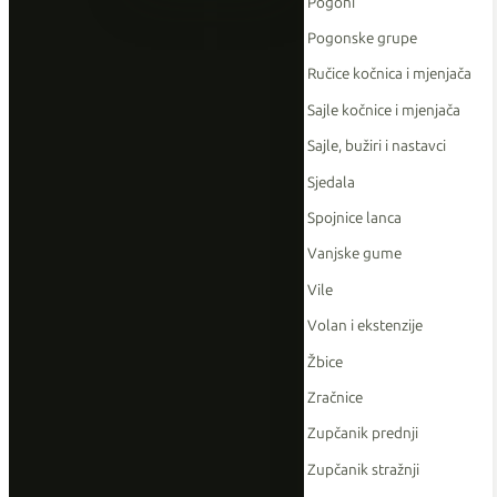
Pogoni
Pogonske grupe
Ručice kočnica i mjenjača
Sajle kočnice i mjenjača
Sajle, bužiri i nastavci
Sjedala
Spojnice lanca
Vanjske gume
Vile
Volan i ekstenzije
Žbice
Zračnice
Zupčanik prednji
Zupčanik stražnji