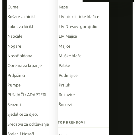
Gume
Kape
Košare za bicikl
LIV biciklističke hlačice
Lokot za bicikl
LIV Dresovi gornji dio
Naočale
LIV Majice
Nogare
Majice
Nosač bidona
Muške hlače
Oprema za krpanje
Patike
Prtljažnici
Podmajice
Pumpe
Prsluk
PUNJAČI / ADAPTERI
Rukavice
Senzori
Šorcevi
Sjedalice za djecu
TOP BRENDOVI
Sredstva za održavanje
Stalaci i Nosači