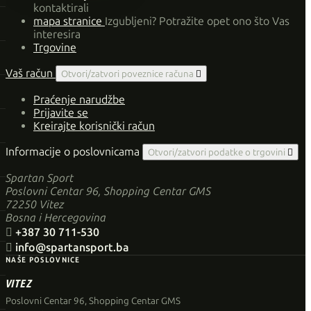
kontaktirali
mapa stranice
Izgubljeni? Potražite opet ono što Vas
interesira
Trgovine
Vaš račun
Otvori/zatvori poveznice računa

Praćenje narudžbe
Prijavite se
Kreirajte korisnički račun
Informacije o poslovnicama
Otvori/zatvori podatke o trgovini

Spartan Sport
Poslovni Centar 96, Shopping Centar GMS
72250 Vitez
Bosna i Hercegovina

+387 30 711-530

info@spartansport.ba
NAŠE POSLOVNICE
VITEZ
Poslovni Centar 96, Shopping Centar GMS