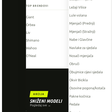
TOP BRENDOVI
Ležaji Vilice
Lule volana
Giant
Mjenjači (Prednji)
Orbea
Mjenjači (Stražnji)
Liv
Nabe i Glavčine
Shimano
Navlake za sjedala
Wahoo
Nosači mjenjača
O'Neal
Obruči
Obujmice cijevi sjedala
Okvir Bicikla
Osovine pogona/kotača
AKCIJA
Pakne kočnica
SNIŽENI MODELI
Pedale
Pogledaj sve →