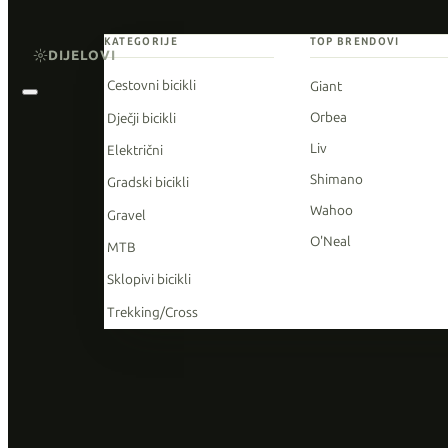
KATEGORIJE
TOP BRENDOVI
DIJELOVI
Cestovni bicikli
Giant
Orbea
Dječji bicikli
Liv
Električni
Shimano
Gradski bicikli
Wahoo
Gravel
O'Neal
MTB
Sklopivi bicikli
Trekking/Cross