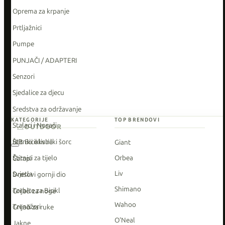
Oprema za krpanje
Prtljažnici
Pumpe
PUNJAČI / ADAPTERI
Senzori
Sjedalice za djecu
Sredstva za održavanje
KATEGORIJE
TOP BRENDOVI
Stalaci i Nosači
OUTDOOR
Štitnici okvira
BIB Biciklistički šorc
Giant
Štitnici za tijelo
Orbea
Čarapi
Liv
Svjetla
Dresovi gornji dio
Shimano
Torbice za Bicikl
Grijači za noge
Wahoo
Trenažeri
Grijači za ruke
O'Neal
Jakne