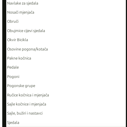
Navlake za sjedala
Nosači mjenjača
Obruči
Obujmice cijevi sjedala
Okvir Bicikla
Osovine pogona/kotača
Pakne kočnica
Pedale
Pogoni
Pogonske grupe
Ručice kočnica i mjenjača
Sajle kočnice i mjenjača
Sajle, bužiri i nastavci
Sjedala