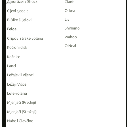
Amortizer / Shock
Giant
Orbea
Cijevi sjedala
Liv
E-Bike Dijelovi
Shimano
Felge
Wahoo
Gripovi i trake volana
O'Neal
Kočioni disk
Kočnice
Lanci
Ležajevi i vijenci
Ležaji Vilice
Lule volana
Mjenjači (Prednji)
Mjenjači (Stražnji)
Nabe i Glavčine