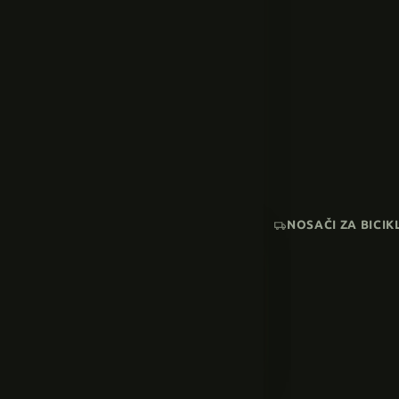
NOSAČI ZA BICIK
AKCIJA
SNIŽENI MODELI
Pogledaj sve →