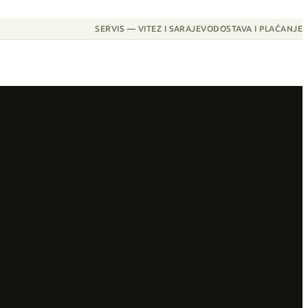
SERVIS — VITEZ I SARAJEVO
DOSTAVA I PLAĆANJE