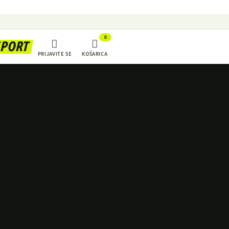
0


SPORT
PRIJAVITE SE
KOŠARICA