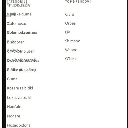
KATEGORIJE
TOP BRENDOVI
Spojnice lanca
ODJEĆA
Vanjske gume
Alati
Giant
Vile
Orbea
Auto nosači
Liv
Volan i ekstenzije
Bidoni za vodu
Shimano
Žbice
Blatobrani
Wahoo
Zračnice
Ciklokompjuteri
O'Neal
Zupčanik prednji
Dodaci za tubeless
Zupčanik stražnji
E-Bike punjači
Gume
Košare za bicikl
Lokot za bicikl
Naočale
Nogare
Nosač bidona