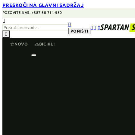
PRESKOČI NA GLAVNI SADRŽAJ
POZOVITE NAS: +387 30 711-530


SPARTAN


0
PONIŠTI

NOVO
BICIKLI