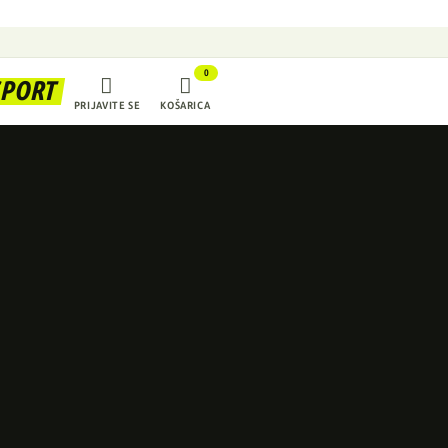
0


SPORT
PRIJAVITE SE
KOŠARICA