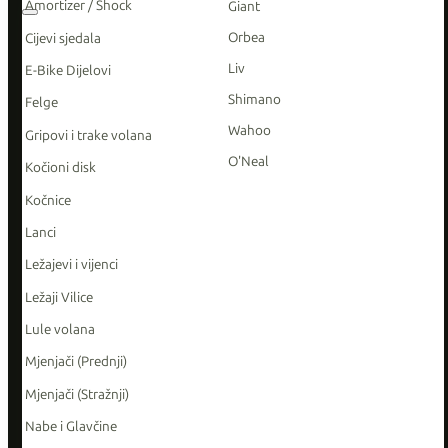
Amortizer / Shock
Giant
Orbea
Cijevi sjedala
Liv
E-Bike Dijelovi
Shimano
Felge
Wahoo
Gripovi i trake volana
O'Neal
Kočioni disk
Kočnice
Lanci
Ležajevi i vijenci
Ležaji Vilice
Lule volana
Mjenjači (Prednji)
Mjenjači (Stražnji)
Nabe i Glavčine