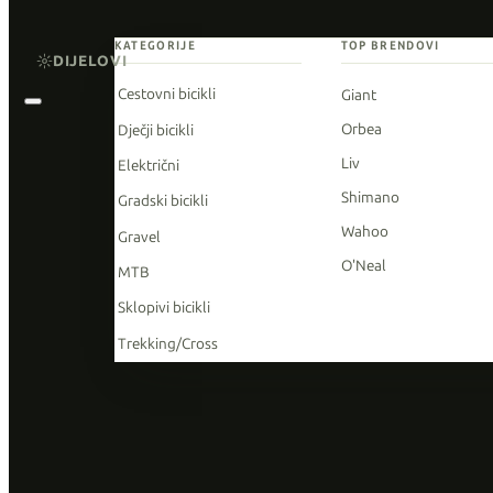
KATEGORIJE
TOP BRENDOVI
DIJELOVI
Cestovni bicikli
Giant
Orbea
Dječji bicikli
Liv
Električni
Shimano
Gradski bicikli
Wahoo
Gravel
O'Neal
MTB
Sklopivi bicikli
Trekking/Cross