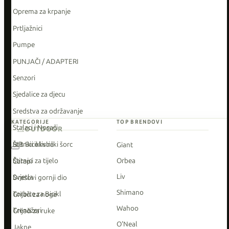
Oprema za krpanje
Prtljažnici
Pumpe
PUNJAČI / ADAPTERI
Senzori
Sjedalice za djecu
Sredstva za održavanje
KATEGORIJE
TOP BRENDOVI
Stalaci i Nosači
OUTDOOR
Štitnici okvira
BIB Biciklistički šorc
Giant
Štitnici za tijelo
Orbea
Čarapi
Liv
Svjetla
Dresovi gornji dio
Shimano
Torbice za Bicikl
Grijači za noge
Wahoo
Trenažeri
Grijači za ruke
O'Neal
Jakne