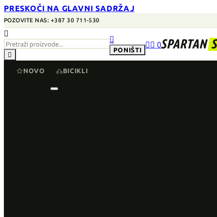
PRESKOČI NA GLAVNI SADRŽAJ
POZOVITE NAS: +387 30 711-530


SPARTAN


0
PONIŠTI

NOVO
BICIKLI