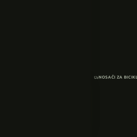
NOSAČI ZA BICIK
AKCIJA
SNIŽENI MODELI
Pogledaj sve →