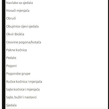
Navlake za sjedala
Nosači mjenjača
Obruči
Obujmice cijevi sjedala
Okvir Bicikla
Osovine pogona/kotača
Pakne kočnica
Pedale
Pogoni
Pogonske grupe
Ručice kočnica i mjenjača
Sajle kočnice i mjenjača
Sajle, bužiri i nastavci
Sjedala