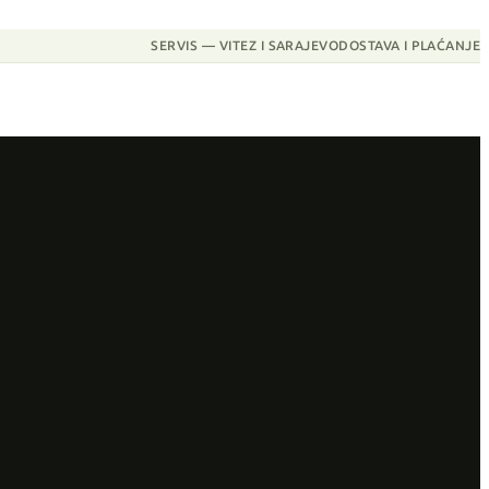
SERVIS — VITEZ I SARAJEVO
DOSTAVA I PLAĆANJE