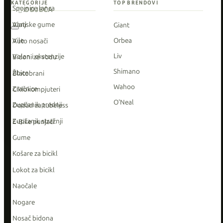
KATEGORIJE
TOP BRENDOVI
Spojnice lanca
ODJEĆA
Vanjske gume
Alati
Giant
Vile
Orbea
Auto nosači
Liv
Volan i ekstenzije
Bidoni za vodu
Shimano
Žbice
Blatobrani
Wahoo
Zračnice
Ciklokompjuteri
O'Neal
Zupčanik prednji
Dodaci za tubeless
Zupčanik stražnji
E-Bike punjači
Gume
Košare za bicikl
Lokot za bicikl
Naočale
Nogare
Nosač bidona