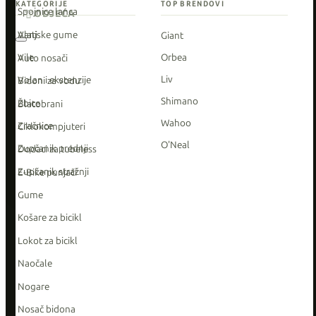
KATEGORIJE
TOP BRENDOVI
Spojnice lanca
ODJEĆA
Vanjske gume
Alati
Giant
Vile
Orbea
Auto nosači
Liv
Volan i ekstenzije
Bidoni za vodu
Shimano
Žbice
Blatobrani
Wahoo
Zračnice
Ciklokompjuteri
O'Neal
Zupčanik prednji
Dodaci za tubeless
Zupčanik stražnji
E-Bike punjači
Gume
Košare za bicikl
Lokot za bicikl
Naočale
Nogare
Nosač bidona