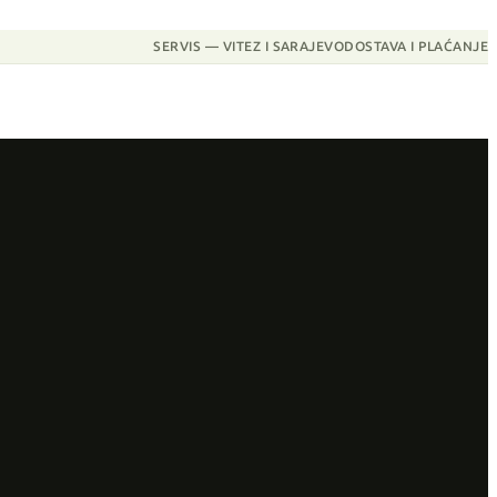
SERVIS — VITEZ I SARAJEVO
DOSTAVA I PLAĆANJE