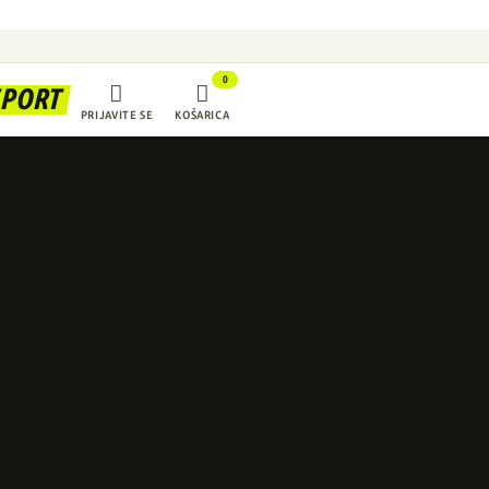
0


SPORT
PRIJAVITE SE
KOŠARICA