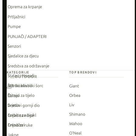
Oprema za krpanje
Prtljažnici
Pumpe
PUNJAČI / ADAPTERI
Senzori
Sjedalice za djecu
Sredstva za održavanje
KATEGORIJE
TOP BRENDOVI
Stalaci i Nosači
OUTDOOR
Štitnici okvira
BIB Biciklistički šorc
Giant
Štitnici za tijelo
Orbea
Čarapi
Liv
Svjetla
Dresovi gornji dio
Shimano
Torbice za Bicikl
Grijači za noge
Wahoo
Trenažeri
Grijači za ruke
O'Neal
Jakne