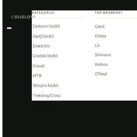
KATEGORIJE
TOP BRENDOVI
DIJELOVI
Cestovni bicikli
Giant
Orbea
Dječji bicikli
Liv
Električni
Shimano
Gradski bicikli
Wahoo
Gravel
O'Neal
MTB
Sklopivi bicikli
Trekking/Cross