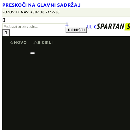
PRESKOČI NA GLAVNI SADRŽAJ
POZOVITE NAS: +387 30 711-530


SPARTAN


0
PONIŠTI

NOVO
BICIKLI