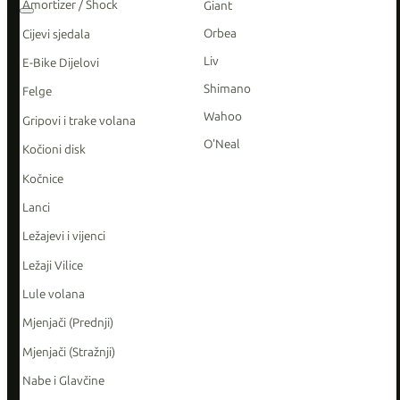
Amortizer / Shock
Giant
Orbea
Cijevi sjedala
Liv
E-Bike Dijelovi
Shimano
Felge
Wahoo
Gripovi i trake volana
O'Neal
Kočioni disk
Kočnice
Lanci
Ležajevi i vijenci
Ležaji Vilice
Lule volana
Mjenjači (Prednji)
Mjenjači (Stražnji)
Nabe i Glavčine