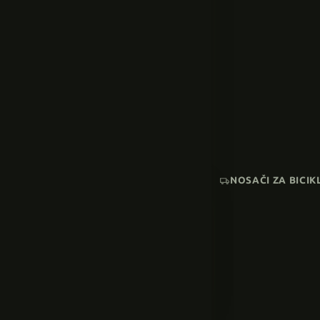
NOSAČI ZA BICIK
AKCIJA
SNIŽENI MODELI
Pogledaj sve →