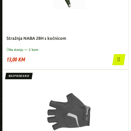
Stražnja NABA 28H s kočnicom

Na stanju — 2 kom
13,00 KM

RASPRODANO