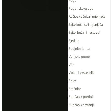
Pogoni
Pogonske grupe
Ručice kočnica i mjenjača
Sajle kočnice i mjenjača
Sajle, bužiri i nastavci
Sjedala
Spojnice lanca
Vanjske gume
Vile
Volan i ekstenzije
Žbice
Zračnice
Zupčanik prednji
Zupčanik stražnji