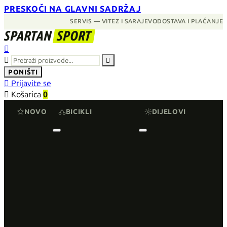
PRESKOČI NA GLAVNI SADRŽAJ
SERVIS — VITEZ I SARAJEVO
DOSTAVA I PLAĆANJE
SPARTAN
SPORT



PONIŠTI

Prijavite se

Košarica
0
NOVO
BICIKLI
DIJELOVI