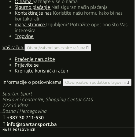
O nama
Saznajte više o nama
Sigurno plaćanje
Naš siguran način plaćanja
Kontaktirajte nas
Koristite našu formu kako bi nas
kontaktirali
mapa stranice
Izgubljeni? Potražite opet ono što Vas
interesira
Trgovine
Vaš račun
Otvori/zatvori poveznice računa

Praćenje narudžbe
Prijavite se
Kreirajte korisnički račun
Informacije o poslovnicama
Otvori/zatvori podatke o trgovini

Spartan Sport
Poslovni Centar 96, Shopping Centar GMS
72250 Vitez
Bosna i Hercegovina

+387 30 711-530

info@spartansport.ba
NAŠE POSLOVNICE