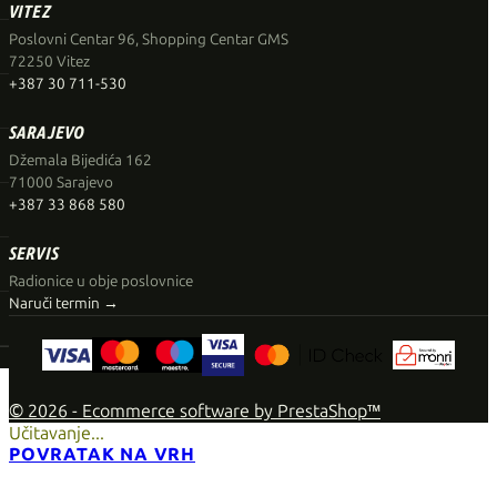
VITEZ
Poslovni Centar 96, Shopping Centar GMS
72250 Vitez
+387 30 711-530
SARAJEVO
Džemala Bijedića 162
71000 Sarajevo
+387 33 868 580
SERVIS
Radionice u obje poslovnice
Naruči termin →
© 2026 - Ecommerce software by PrestaShop™
Učitavanje...
POVRATAK NA VRH