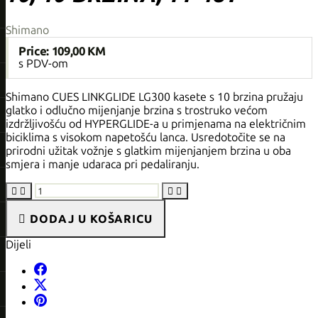
Shimano
Price:
109,00 KM
s PDV-om
Shimano CUES LINKGLIDE LG300 kasete s 10 brzina pružaju
glatko i odlučno mijenjanje brzina s trostruko većom
izdržljivošću od HYPERGLIDE-a u primjenama na električnim
biciklima s visokom napetošću lanca. Usredotočite se na
prirodni užitak vožnje s glatkim mijenjanjem brzina u oba
smjera i manje udaraca pri pedaliranju.





DODAJ U KOŠARICU
Dijeli