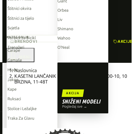
Giant
Štitnici okvira
Orbea
Štitnici za tijelo
Liv
Svjetla
Shimano
Torbice za Bicikl
KATEGORIJE
Wahoo
BRENDOVI
AKCIJE
Trenažeri
O'Neal
Čarape

Gamaše
TOP BRENDOVI
Hlače
Naslovnica
KASETNI LANČANIK SHIMANO CUES CS-LG300-10, 10
Giant
Jakne
BRZINA, 11-48T
Orbea
Kape
AKCIJA
Liv
Ruksaci
SNIŽENI MODELI
Shimano
Pogledaj sve →
Stolice i Ležaljke
Wahoo
Traka Za Glavu
O'Neal