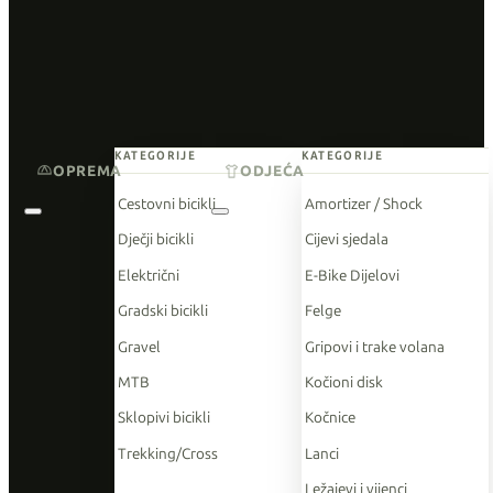
KATEGORIJE
KATEGORIJE
OPREMA
ODJEĆA
Cestovni bicikli
Amortizer / Shock
Dječji bicikli
Cijevi sjedala
Električni
E-Bike Dijelovi
Gradski bicikli
Felge
Gravel
Gripovi i trake volana
MTB
Kočioni disk
Sklopivi bicikli
Kočnice
Trekking/Cross
Lanci
Ležajevi i vijenci