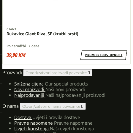
GIANT
Rukavice Giant Rival SF (kratki prsti)
Po narudžbi · 7 dana
39,90 KM
PROVJERI DOSTUPNOST
Proizvodi
Otvori/zatvori proizvodi poveznice

Snižena cijena
Our special products
Novi proizvodi
Naši novi proizvodi
Najprodavaniji
Naši najprodavaniji proizvodi
O nama
Otvori/zatvori o nama poveznice

Dostava
Uvjeti i pravila dostave
Pravne napomene
Pravne napomene
Uvjeti korištenja
Naši uvjeti korištenja