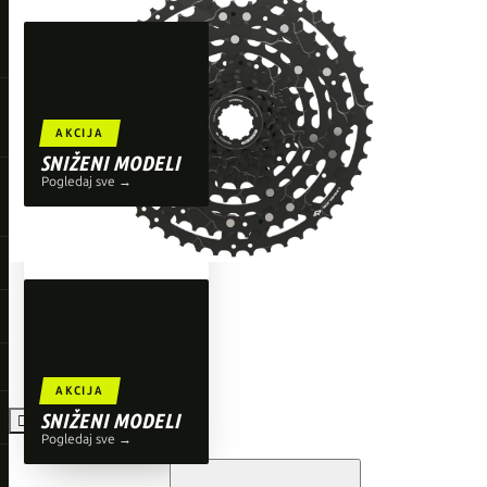
TOP BRENDOVI
Giant
Orbea
Liv
AKCIJA
Shimano
SNIŽENI MODELI
Pogledaj sve →
Wahoo
O'Neal
AKCIJA
SNIŽENI MODELI

Pogledaj sve →