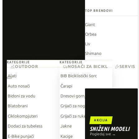
TOP BRENDOVI
Giant
Orbea
Liv
Shimano
KATEGORIJE
KATEGORIJE
Wahoo
OUTDOOR
NOSAČI ZA BICIKL
SERVIS
O'Neal
Alati
BIB Biciklistički šorc
Auto nosači
Čarapi
Bidoni za vodu
Dresovi gornji dio
Blatobrani
Grijači za noge
Ciklokompjuteri
Grijači za ruke
AKCIJA
Dodaci za tubeless
Jakne
SNIŽENI MODELI
Pogledaj sve →
E-Bike punjači
Kacige