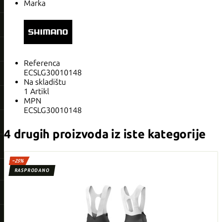
Marka
Referenca
ECSLG30010148
Na skladištu
1 Artikl
MPN
ECSLG30010148
4 drugih proizvoda iz iste kategorije
−25%
RASPRODANO