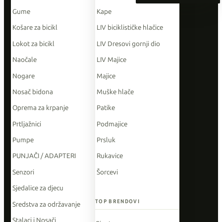
Gume
Kape
Košare za bicikl
LIV biciklističke hlačice
Lokot za bicikl
LIV Dresovi gornji dio
Naočale
LIV Majice
Nogare
Majice
Nosač bidona
Muške hlače
Oprema za krpanje
Patike
Prtljažnici
Podmajice
Pumpe
Prsluk
PUNJAČI / ADAPTERI
Rukavice
Senzori
Šorcevi
Sjedalice za djecu
TOP BRENDOVI
Sredstva za održavanje
Stalaci i Nosači