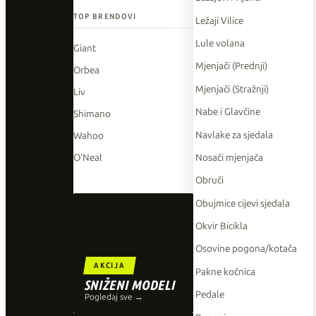
TOP BRENDOVI
Ležaji Vilice
Lule volana
Giant
Mjenjači (Prednji)
Orbea
Mjenjači (Stražnji)
Liv
Nabe i Glavčine
Shimano
Navlake za sjedala
Wahoo
Nosači mjenjača
O'Neal
Obruči
Obujmice cijevi sjedala
Okvir Bicikla
Osovine pogona/kotača
AKCIJA
Pakne kočnica
SNIŽENI MODELI
Pedale
Pogledaj sve →