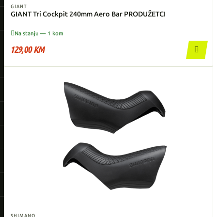
GIANT
GIANT Tri Cockpit 240mm Aero Bar PRODUŽETCI

Na stanju — 1 kom
129,00 KM

SHIMANO