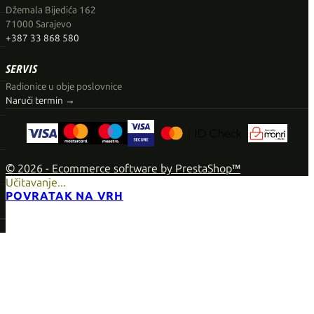
Džemala Bijedića 162
71000 Sarajevo
+387 33 868 580
SERVIS
Radionice u obje poslovnice
Naruči termin →
© 2026 - Ecommerce software by PrestaShop™
Učitavanje...
POVRATAK NA VRH