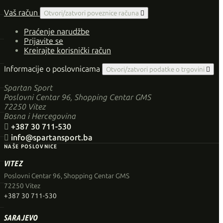
Vaš račun
Otvori/zatvori poveznice računa

Praćenje narudžbe
Prijavite se
Kreirajte korisnički račun
Informacije o poslovnicama
Otvori/zatvori podatke o trgovini

Spartan Sport
Poslovni Centar 96, Shopping Centar GMS
72250 Vitez
Bosna i Hercegovina

+387 30 711-530

info@spartansport.ba
NAŠE POSLOVNICE
VITEZ
Poslovni Centar 96, Shopping Centar GMS
72250 Vitez
+387 30 711-530
SARAJEVO