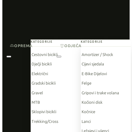
KATEGORIJE
KATEGORIJE
OPREMA
ODJEĆA
Cestovni bicikli
Amortizer / Shock
Dječji bicikli
Cijevi sjedala
Električni
E-Bike Dijelovi
Gradski bicikli
Felge
Gravel
Gripovi i trake volana
MTB
Kočioni disk
Sklopivi bicikli
Kočnice
Trekking/Cross
Lanci
Ležajevi i vijenci