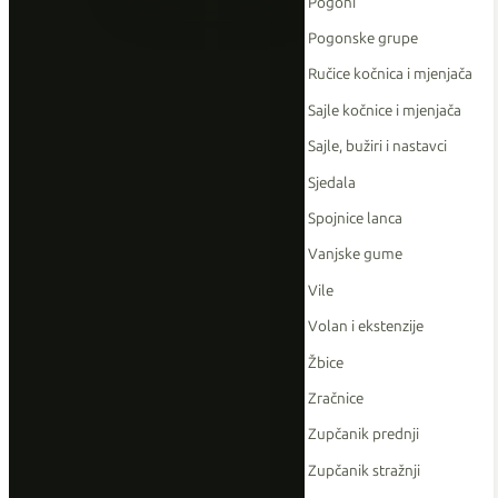
Pogoni
Pogonske grupe
Ručice kočnica i mjenjača
Sajle kočnice i mjenjača
Sajle, bužiri i nastavci
Sjedala
Spojnice lanca
Vanjske gume
Vile
Volan i ekstenzije
Žbice
Zračnice
Zupčanik prednji
Zupčanik stražnji