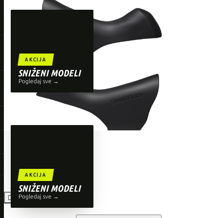
TOP BRENDOVI
Giant
Orbea
Liv
AKCIJA
Shimano
SNIŽENI MODELI
Pogledaj sve →
Wahoo
O'Neal
AKCIJA
SNIŽENI MODELI
Pogledaj sve →
