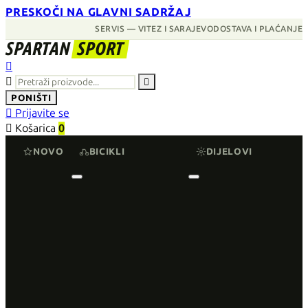
PRESKOČI NA GLAVNI SADRŽAJ
SERVIS — VITEZ I SARAJEVO
DOSTAVA I PLAĆANJE
SPARTAN
SPORT



PONIŠTI

Prijavite se

Košarica
0
NOVO
BICIKLI
DIJELOVI