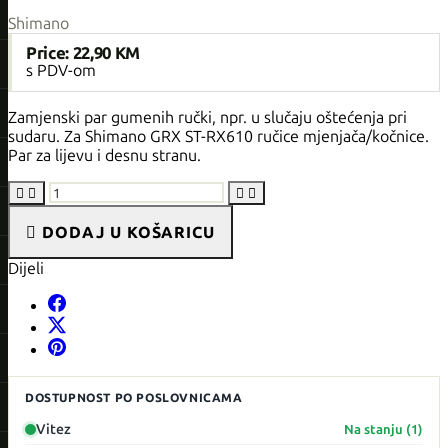
Shimano
Price:
22,90 KM
s PDV-om
Zamjenski par gumenih ručki, npr. u slučaju oštećenja pri
sudaru. Za Shimano GRX ST-RX610 ručice mjenjača/kočnice.
Par za lijevu i desnu stranu.





DODAJ U KOŠARICU
Dijeli
DOSTUPNOST PO POSLOVNICAMA
Vitez
Na stanju (1)