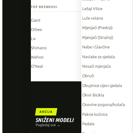
TOP BRENDOVI
Ležaji Vilice
Lule volana
Giant
Mjenjači (Prednji)
Orbea
Mjenjači (Stražnji)
Liv
Nabe i Glavčine
Shimano
Navlake za sjedala
Wahoo
Nosači mjenjača
O'Neal
Obruči
Obujmice cijevi sjedala
Okvir Bicikla
Osovine pogona/kotača
AKCIJA
Pakne kočnica
SNIŽENI MODELI
Pedale
Pogledaj sve →