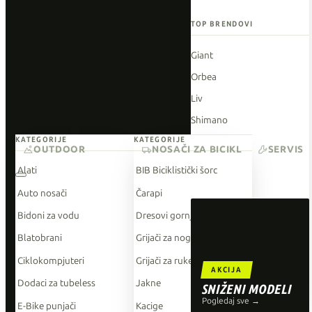
TOP BRENDOVI
Giant
Orbea
Liv
Shimano
KATEGORIJE
KATEGORIJE
Wahoo
OUTDOOR
NOSAČI ZA BICIKL
SERVIS
O'Neal
Alati
BIB Biciklistički šorc
Auto nosači
Čarapi
Bidoni za vodu
Dresovi gornji dio
Blatobrani
Grijači za noge
Ciklokompjuteri
Grijači za ruke
AKCIJA
Dodaci za tubeless
Jakne
SNIŽENI MODELI
Pogledaj sve →
E-Bike punjači
Kacige