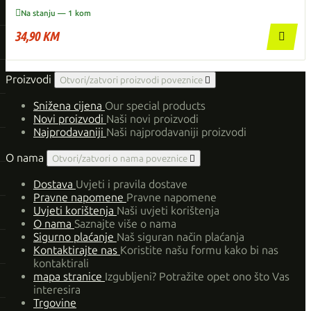

Na stanju — 1 kom
34,90 KM

Proizvodi
Otvori/zatvori proizvodi poveznice

Snižena cijena
Our special products
Novi proizvodi
Naši novi proizvodi
Najprodavaniji
Naši najprodavaniji proizvodi
O nama
Otvori/zatvori o nama poveznice

Dostava
Uvjeti i pravila dostave
Pravne napomene
Pravne napomene
Uvjeti korištenja
Naši uvjeti korištenja
O nama
Saznajte više o nama
Sigurno plaćanje
Naš siguran način plaćanja
Kontaktirajte nas
Koristite našu formu kako bi nas
kontaktirali
mapa stranice
Izgubljeni? Potražite opet ono što Vas
interesira
Trgovine