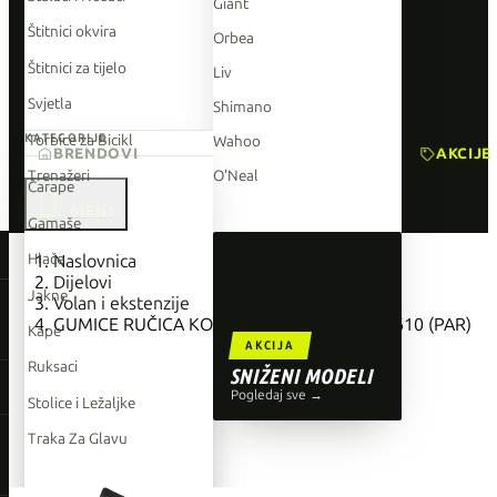
Giant
Štitnici okvira
Orbea
Štitnici za tijelo
Liv
Svjetla
Shimano
Torbice za Bicikl
KATEGORIJE
Wahoo
BRENDOVI
AKCIJE
Trenažeri
O'Neal
Čarape

Gamaše
TOP BRENDOVI
Hlače
Naslovnica
Dijelovi
Giant
Jakne
Volan i ekstenzije
GUMICE RUČICA KOČNICE SHIMANO ST-RX610 (PAR)
Orbea
Kape
AKCIJA
Liv
Ruksaci
SNIŽENI MODELI
Shimano
Pogledaj sve →
Stolice i Ležaljke
Wahoo
Traka Za Glavu
O'Neal