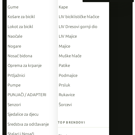
Gume
Kape
Košare za bicikl
LIV biciklističke hlačice
Lokot za bicikl
LIV Dresovi gornji dio
Naočale
LIV Majice
Nogare
Majice
Nosač bidona
Muške hlače
Oprema za krpanje
Patike
Prtljažnici
Podmajice
Pumpe
Prsluk
PUNJAČI / ADAPTERI
Rukavice
Senzori
Šorcevi
Sjedalice za djecu
TOP BRENDOVI
Sredstva za održavanje
Stalaci i Nosači