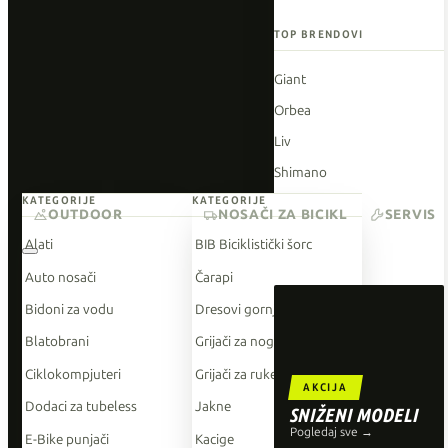
TOP BRENDOVI
Giant
Orbea
Liv
Shimano
KATEGORIJE
KATEGORIJE
Wahoo
OUTDOOR
NOSAČI ZA BICIKL
SERVIS
O'Neal
Alati
BIB Biciklistički šorc
Auto nosači
Čarapi
Bidoni za vodu
Dresovi gornji dio
Blatobrani
Grijači za noge
Ciklokompjuteri
Grijači za ruke
AKCIJA
Dodaci za tubeless
Jakne
SNIŽENI MODELI
Pogledaj sve →
E-Bike punjači
Kacige