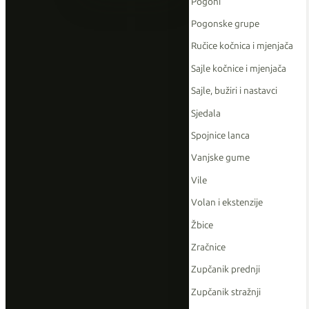
Pogoni
Pogonske grupe
Ručice kočnica i mjenjača
Sajle kočnice i mjenjača
Sajle, bužiri i nastavci
Sjedala
Spojnice lanca
Vanjske gume
Vile
Volan i ekstenzije
Žbice
Zračnice
Zupčanik prednji
Zupčanik stražnji