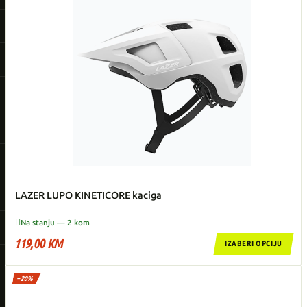
LAZER LUPO KINETICORE kaciga

Na stanju — 2 kom
119,00 KM
IZABERI OPCIJU
−20%