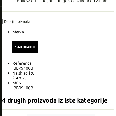
Hollowtech II pogon i druge s osovinom od 24 mm
Detalji proizvoda
Marka
Referenca
IBBR9100B
Na skladištu
2 Artikli
MPN
IBBR9100B
4 drugih proizvoda iz iste kategorije