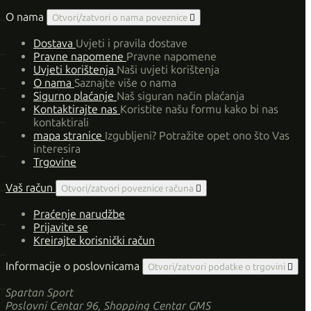
O nama
Otvori/zatvori o nama poveznice

Dostava
Uvjeti i pravila dostave
Pravne napomene
Pravne napomene
Uvjeti korištenja
Naši uvjeti korištenja
O nama
Saznajte više o nama
Sigurno plaćanje
Naš siguran način plaćanja
Kontaktirajte nas
Koristite našu formu kako bi nas
kontaktirali
mapa stranice
Izgubljeni? Potražite opet ono što Vas
interesira
Trgovine
Vaš račun
Otvori/zatvori poveznice računa

Praćenje narudžbe
Prijavite se
Kreirajte korisnički račun
Informacije o poslovnicama
Otvori/zatvori podatke o trgovini

Spartan Sport
Poslovni Centar 96, Shopping Centar GMS