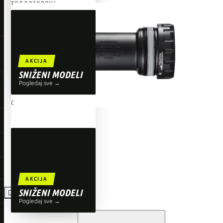
TOP BRENDOVI
Giant
Orbea
Liv
AKCIJA
Shimano
SNIŽENI MODELI
Pogledaj sve →
Wahoo
O'Neal
AKCIJA
SNIŽENI MODELI

Pogledaj sve →