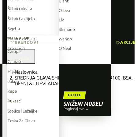
Giant
Štitnici okvira
Orbea
Štitnici za tijelo
Liv
Svjetla
Shimano
Torbice za Bicikl
KATEGORIJE
Wahoo
BRENDOVI
AKCIJE
Trenažeri
O'Neal
Čarape

Gamaše
TOP BRENDOVI
Hlače
Naslovnica
SREDNJA GLAVA SHIMANO DURA ACE BB-R9100, BSA,
Giant
Jakne
DESNI & LIJEVI ADAPTER, LEŽAJEVI
Orbea
Kape
AKCIJA
Liv
Ruksaci
SNIŽENI MODELI
Shimano
Pogledaj sve →
Stolice i Ležaljke
Wahoo
Traka Za Glavu
O'Neal