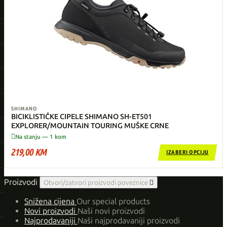
SHIMANO
BICIKLISTIČKE CIPELE SHIMANO SH-ET501
EXPLORER/MOUNTAIN TOURING MUŠKE CRNE

Na stanju — 1 kom
219,00 KM
IZABERI OPCIJU
Proizvodi
Otvori/zatvori proizvodi poveznice

Snižena cijena
Our special products
Novi proizvodi
Naši novi proizvodi
Najprodavaniji
Naši najprodavaniji proizvodi