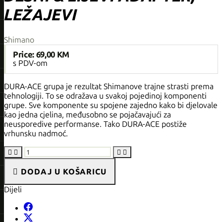
LEŽAJEVI
Shimano
Price:
69,00 KM
s PDV-om
DURA-ACE grupa je rezultat Shimanove trajne strasti prema
tehnologiji. To se odražava u svakoj pojedinoj komponenti
grupe. Sve komponente su spojene zajedno kako bi djelovale
kao jedna cjelina, međusobno se pojačavajući za
neusporedive performanse. Tako DURA-ACE postiže
vrhunsku nadmoć.





DODAJ U KOŠARICU
Dijeli