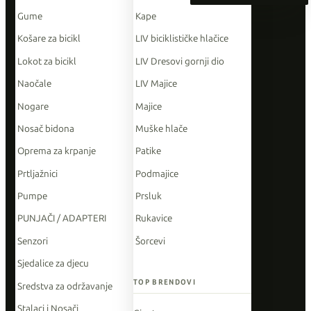
Gume
Kape
Košare za bicikl
LIV biciklističke hlačice
Lokot za bicikl
LIV Dresovi gornji dio
Naočale
LIV Majice
Nogare
Majice
Nosač bidona
Muške hlače
Oprema za krpanje
Patike
Prtljažnici
Podmajice
Pumpe
Prsluk
PUNJAČI / ADAPTERI
Rukavice
Senzori
Šorcevi
Sjedalice za djecu
TOP BRENDOVI
Sredstva za održavanje
Stalaci i Nosači