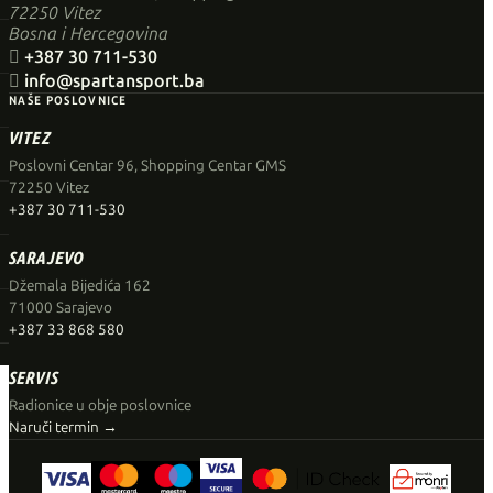
72250 Vitez
Bosna i Hercegovina

+387 30 711-530

info@spartansport.ba
NAŠE POSLOVNICE
VITEZ
Poslovni Centar 96, Shopping Centar GMS
72250 Vitez
+387 30 711-530
SARAJEVO
Džemala Bijedića 162
71000 Sarajevo
+387 33 868 580
SERVIS
Radionice u obje poslovnice
Naruči termin →