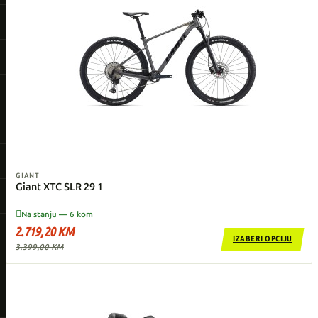
GIANT
Giant XTC SLR 29 1

Na stanju — 6 kom
2.719,20 KM
IZABERI OPCIJU
3.399,00 KM