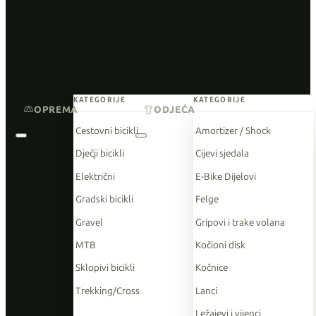
KATEGORIJE
KATEGORIJE
OPREMA
ODJEĆA
Cestovni bicikli
Amortizer / Shock
Dječji bicikli
Cijevi sjedala
Električni
E-Bike Dijelovi
Gradski bicikli
Felge
Gravel
Gripovi i trake volana
MTB
Kočioni disk
Sklopivi bicikli
Kočnice
Trekking/Cross
Lanci
Ležajevi i vijenci