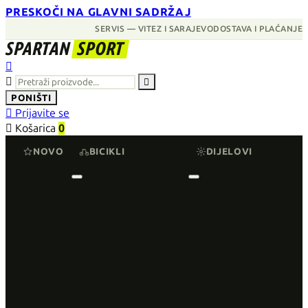
PRESKOČI NA GLAVNI SADRŽAJ
SERVIS — VITEZ I SARAJEVO
DOSTAVA I PLAĆANJE
SPARTAN
SPORT



PONIŠTI

Prijavite se

Košarica
0
NOVO
BICIKLI
DIJELOVI