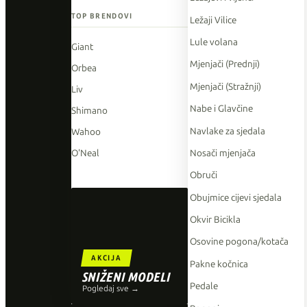
TOP BRENDOVI
Ležaji Vilice
Lule volana
Giant
Mjenjači (Prednji)
Orbea
Mjenjači (Stražnji)
Liv
Nabe i Glavčine
Shimano
Navlake za sjedala
Wahoo
Nosači mjenjača
O'Neal
Obruči
Obujmice cijevi sjedala
Okvir Bicikla
Osovine pogona/kotača
AKCIJA
Pakne kočnica
SNIŽENI MODELI
Pedale
Pogledaj sve →