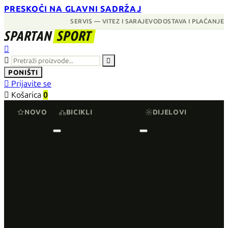
PRESKOČI NA GLAVNI SADRŽAJ
SERVIS — VITEZ I SARAJEVO
DOSTAVA I PLAĆANJE
SPARTAN
SPORT



PONIŠTI

Prijavite se

Košarica
0
NOVO
BICIKLI
DIJELOVI