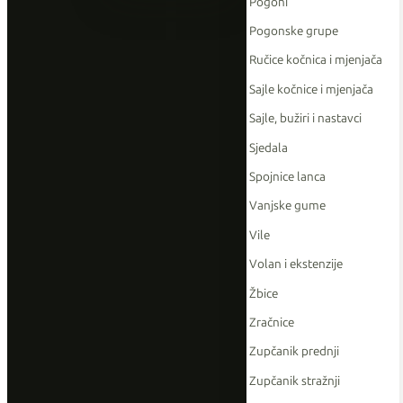
Pogoni
Pogonske grupe
Ručice kočnica i mjenjača
Sajle kočnice i mjenjača
Sajle, bužiri i nastavci
Sjedala
Spojnice lanca
Vanjske gume
Vile
Volan i ekstenzije
Žbice
Zračnice
Zupčanik prednji
Zupčanik stražnji