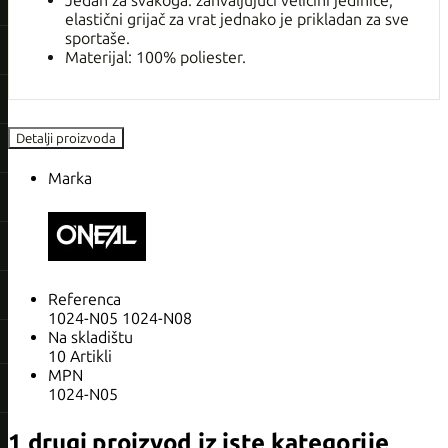
Jedan za svakoga: zahvaljujući veličini jedinice,
elastični grijač za vrat jednako je prikladan za sve
sportaše.
Materijal: 100% poliester.
Detalji proizvoda
Marka
Referenca
1024-N05 1024-N08
Na skladištu
10 Artikli
MPN
1024-N05
1 drugi proizvod iz iste kategorije