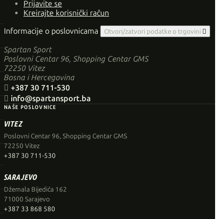
Prijavite se
Kreirajte korisnički račun
Informacije o poslovnicama
Otvori/zatvori podatke o trgovini

Spartan Sport
Poslovni Centar 96, Shopping Centar GMS
72250 Vitez
Bosna i Hercegovina

+387 30 711-530

info@spartansport.ba
NAŠE POSLOVNICE
VITEZ
Poslovni Centar 96, Shopping Centar GMS
72250 Vitez
+387 30 711-530
SARAJEVO
Džemala Bijedića 162
71000 Sarajevo
+387 33 868 580