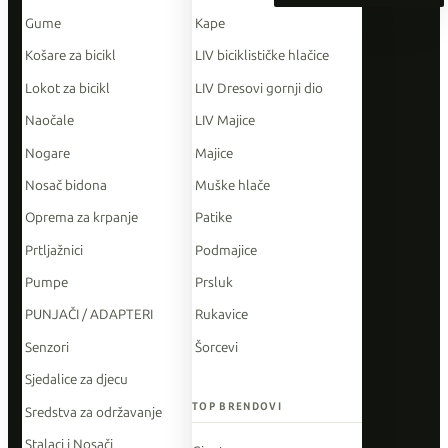
Gume
Kape
Košare za bicikl
LIV biciklističke hlačice
Lokot za bicikl
LIV Dresovi gornji dio
Naočale
LIV Majice
Nogare
Majice
Nosač bidona
Muške hlače
Oprema za krpanje
Patike
Prtljažnici
Podmajice
Pumpe
Prsluk
PUNJAČI / ADAPTERI
Rukavice
Senzori
Šorcevi
Sjedalice za djecu
TOP BRENDOVI
Sredstva za održavanje
Stalaci i Nosači