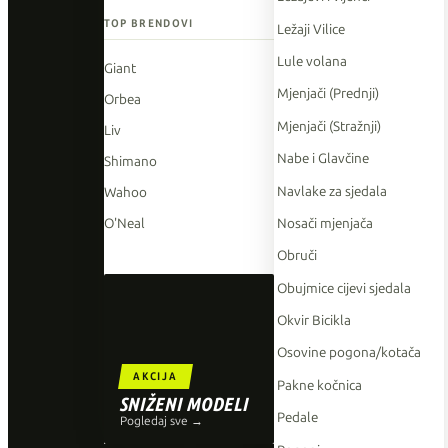
TOP BRENDOVI
Ležaji Vilice
Lule volana
Giant
Mjenjači (Prednji)
Orbea
Mjenjači (Stražnji)
Liv
Nabe i Glavčine
Shimano
Navlake za sjedala
Wahoo
Nosači mjenjača
O'Neal
Obruči
Obujmice cijevi sjedala
Okvir Bicikla
Osovine pogona/kotača
AKCIJA
Pakne kočnica
SNIŽENI MODELI
Pedale
Pogledaj sve →