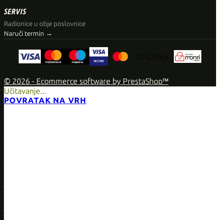
SERVIS
Radionice u obje poslovnice
Naruči termin →
© 2026 - Ecommerce software by PrestaShop™
Učitavanje...
POVRATAK NA VRH