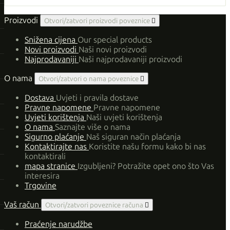
Proizvodi
Otvori/zatvori proizvodi poveznice

Snižena cijena
Our special products
Novi proizvodi
Naši novi proizvodi
Najprodavaniji
Naši najprodavaniji proizvodi
O nama
Otvori/zatvori o nama poveznice

Dostava
Uvjeti i pravila dostave
Pravne napomene
Pravne napomene
Uvjeti korištenja
Naši uvjeti korištenja
O nama
Saznajte više o nama
Sigurno plaćanje
Naš siguran način plaćanja
Kontaktirajte nas
Koristite našu formu kako bi nas
kontaktirali
mapa stranice
Izgubljeni? Potražite opet ono što Vas
interesira
Trgovine
Vaš račun
Otvori/zatvori poveznice računa

Praćenje narudžbe