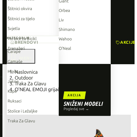
Giant
Štitnici okvira
Orbea
Štitnici za tijelo
Liv
Svjetla
Shimano
Torbice za Bicikl
KATEGORIJE
Wahoo
BRENDOVI
AKCIJE
Trenažeri
O'Neal
Čarape

Gamaše
TOP BRENDOVI
Hlače
Naslovnica
Outdoor
Giant
Jakne
Traka Za Glavu
O'NEAL EMOJI grijač za vrat
Orbea
Kape
AKCIJA
Liv
Ruksaci
SNIŽENI MODELI
Shimano
Pogledaj sve →
Stolice i Ležaljke
Wahoo
Traka Za Glavu
O'Neal