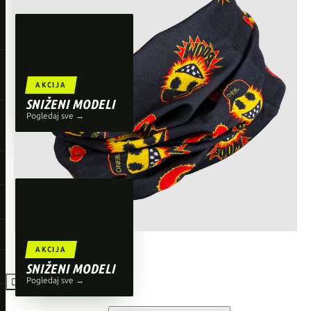
TOP BRENDOVI
Giant
Orbea
Liv
AKCIJA
Shimano
SNIŽENI MODELI
Pogledaj sve →
Wahoo
O'Neal
AKCIJA
SNIŽENI MODELI
Pogledaj sve →
