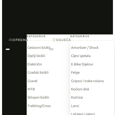
KATEGORIJE
KATEGORIJE
OPREMA
ODJEĆA
Cestovni bicikli
Amortizer / Shock
Dječji bicikli
Cijevi sjedala
Električni
E-Bike Dijelovi
Gradski bicikli
Felge
Gravel
Gripovi i trake volana
MTB
Kočioni disk
Sklopivi bicikli
Kočnice
Trekking/Cross
Lanci
Ležajevi i vijenci