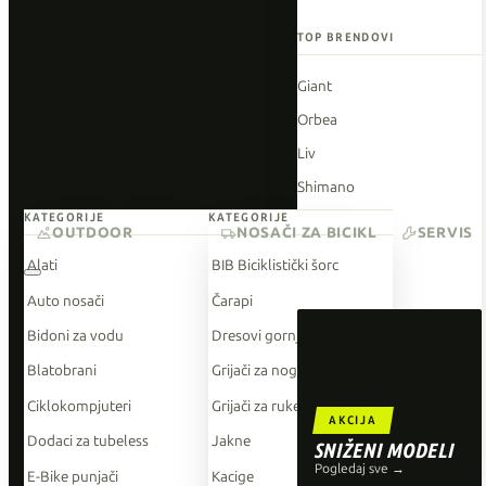
TOP BRENDOVI
Giant
Orbea
Liv
Shimano
KATEGORIJE
KATEGORIJE
Wahoo
OUTDOOR
NOSAČI ZA BICIKL
SERVIS
O'Neal
Alati
BIB Biciklistički šorc
Auto nosači
Čarapi
Bidoni za vodu
Dresovi gornji dio
Blatobrani
Grijači za noge
Ciklokompjuteri
Grijači za ruke
AKCIJA
Dodaci za tubeless
Jakne
SNIŽENI MODELI
Pogledaj sve →
E-Bike punjači
Kacige