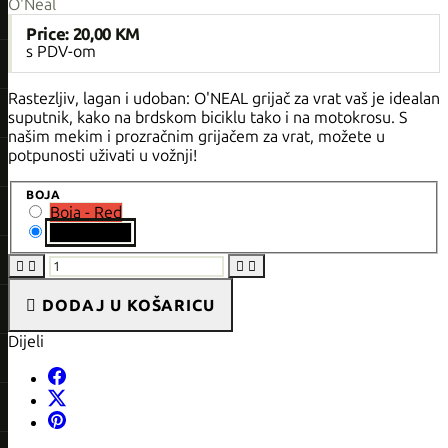
O'Neal
Price:
20,00 KM
s PDV-om
Rastezljiv, lagan i udoban: O'NEAL grijač za vrat vaš je idealan
suputnik, kako na brdskom biciklu tako i na motokrosu. S
našim mekim i prozračnim grijačem za vrat, možete u
potpunosti uživati ​​u vožnji!
BOJA
Boja - Red
Boja - Black





DODAJ U KOŠARICU
Dijeli