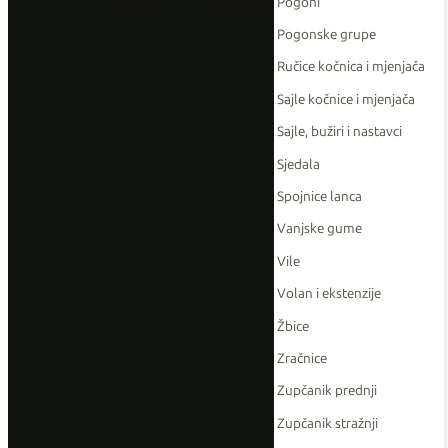
Pogoni
Pogonske grupe
Ručice kočnica i mjenjača
Sajle kočnice i mjenjača
Sajle, bužiri i nastavci
Sjedala
Spojnice lanca
Vanjske gume
Vile
Volan i ekstenzije
Žbice
Zračnice
Zupčanik prednji
Zupčanik stražnji