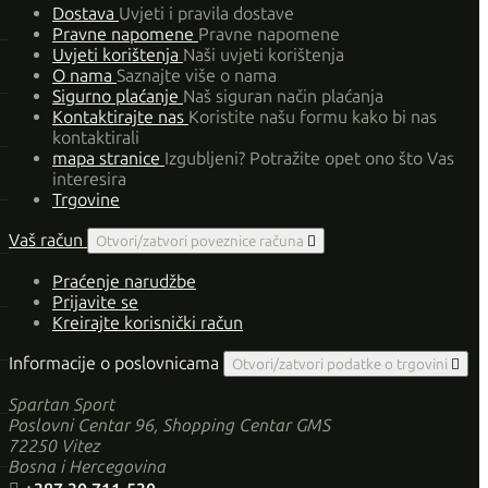
Dostava
Uvjeti i pravila dostave
Pravne napomene
Pravne napomene
Uvjeti korištenja
Naši uvjeti korištenja
O nama
Saznajte više o nama
Sigurno plaćanje
Naš siguran način plaćanja
Kontaktirajte nas
Koristite našu formu kako bi nas
kontaktirali
mapa stranice
Izgubljeni? Potražite opet ono što Vas
interesira
Trgovine
Vaš račun
Otvori/zatvori poveznice računa

Praćenje narudžbe
Prijavite se
Kreirajte korisnički račun
Informacije o poslovnicama
Otvori/zatvori podatke o trgovini

Spartan Sport
Poslovni Centar 96, Shopping Centar GMS
72250 Vitez
Bosna i Hercegovina