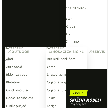
TOP BRENDOVI
Giant
Orbea
Liv
Shimano
KATEGORIJE
KATEGORIJE
Wahoo
OUTDOOR
NOSAČI ZA BICIKL
SERVIS
O'Neal
Alati
BIB Biciklistički šorc
Auto nosači
Čarapi
Bidoni za vodu
Dresovi gornji dio
Blatobrani
Grijači za noge
Ciklokompjuteri
Grijači za ruke
AKCIJA
Dodaci za tubeless
Jakne
SNIŽENI MODELI
Pogledaj sve →
E-Bike punjači
Kacige