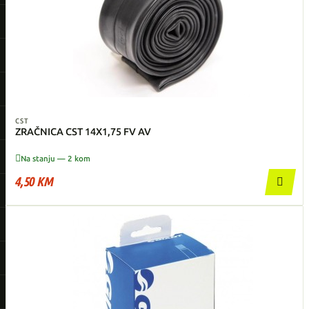
CST
ZRAČNICA CST 14X1,75 FV AV

Na stanju — 2 kom
4,50 KM
