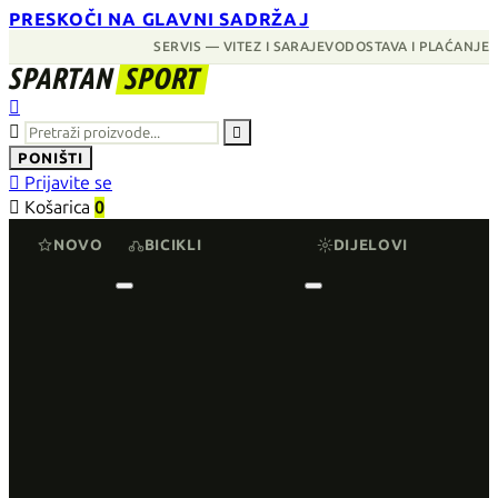
PRESKOČI NA GLAVNI SADRŽAJ
SERVIS — VITEZ I SARAJEVO
DOSTAVA I PLAĆANJE
SPARTAN
SPORT



PONIŠTI

Prijavite se

Košarica
0
NOVO
BICIKLI
DIJELOVI