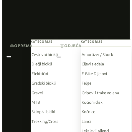
KATEGORIJE
KATEGORIJE
OPREMA
ODJEĆA
Cestovni bicikli
Amortizer / Shock
Dječji bicikli
Cijevi sjedala
Električni
E-Bike Dijelovi
Gradski bicikli
Felge
Gravel
Gripovi i trake volana
MTB
Kočioni disk
Sklopivi bicikli
Kočnice
Trekking/Cross
Lanci
Ležajevi i vijenci