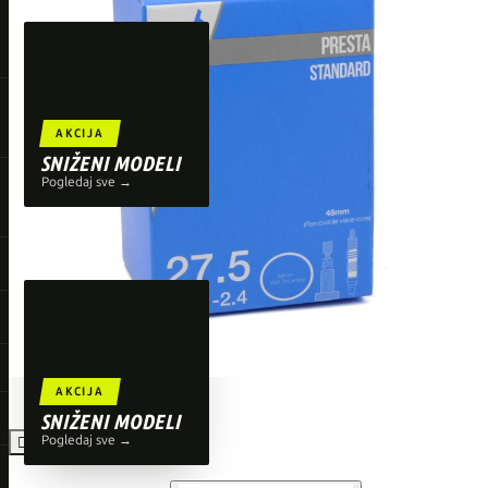
TOP BRENDOVI
Giant
Orbea
Liv
AKCIJA
Shimano
SNIŽENI MODELI
Pogledaj sve →
Wahoo
O'Neal
AKCIJA
SNIŽENI MODELI
Pogledaj sve →
