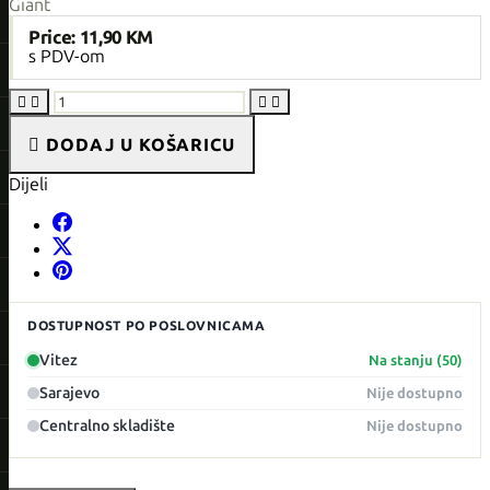
Giant
Price:
11,90 KM
s PDV-om





DODAJ U KOŠARICU
Dijeli
DOSTUPNOST PO POSLOVNICAMA
Vitez
Na stanju (50)
Sarajevo
Nije dostupno
Centralno skladište
Nije dostupno