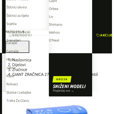
Giant
Štitnici okvira
Orbea
Štitnici za tijelo
Liv
Svjetla
Shimano
Torbice za Bicikl
KATEGORIJE
Wahoo
BRENDOVI
AKCIJE
Trenažeri
O'Neal
Čarape

Gamaše
TOP BRENDOVI
Hlače
Naslovnica
Dijelovi
Giant
Jakne
Zračnice
GIANT ZRAČNICA 27.5X2.1-2.4 PV 48mm Ventil
Orbea
Kape
AKCIJA
Liv
Ruksaci
SNIŽENI MODELI
Shimano
Pogledaj sve →
Stolice i Ležaljke
Wahoo
Traka Za Glavu
O'Neal