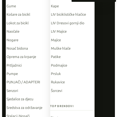
Gume
Kape
Košare za bicikl
LIV biciklističke hlačice
Lokot za bicikl
LIV Dresovi gornji dio
Naočale
LIV Majice
Nogare
Majice
Nosač bidona
Muške hlače
Oprema za krpanje
Patike
Prtljažnici
Podmajice
Pumpe
Prsluk
PUNJAČI / ADAPTERI
Rukavice
Senzori
Šorcevi
Sjedalice za djecu
TOP BRENDOVI
Sredstva za održavanje
Stalaci i Nosači