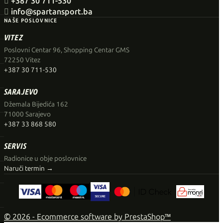

+387 30 711-530

info@spartansport.ba
NAŠE POSLOVNICE
VITEZ
Poslovni Centar 96, Shopping Centar GMS
72250 Vitez
+387 30 711-530
SARAJEVO
Džemala Bijedića 162
71000 Sarajevo
+387 33 868 580
SERVIS
Radionice u obje poslovnice
Naruči termin →
© 2026 - Ecommerce software by PrestaShop™