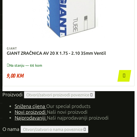
GIANT
GIANT ZRAČNICA AV 20 X 1.75 - 2.10 35mm Ventil

Na stanju — 66 kom
9,00 KM

Proizvodi
Otvori/zatvori proizvodi poveznice

Snižena cijena
Our special products
Novi proizvodi
Naši novi proizvodi
Najprodavaniji
Naši najprodavaniji proizvodi
O nama
Otvori/zatvori o nama poveznice
