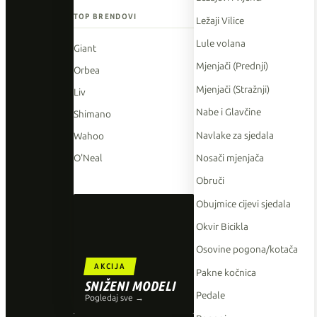
TOP BRENDOVI
Ležaji Vilice
Lule volana
Giant
Mjenjači (Prednji)
Orbea
Mjenjači (Stražnji)
Liv
Nabe i Glavčine
Shimano
Navlake za sjedala
Wahoo
Nosači mjenjača
O'Neal
Obruči
Obujmice cijevi sjedala
Okvir Bicikla
Osovine pogona/kotača
AKCIJA
Pakne kočnica
SNIŽENI MODELI
Pedale
Pogledaj sve →