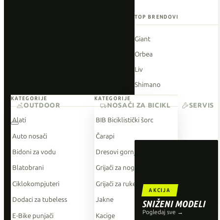
TOP BRENDOVI
Giant
Orbea
Liv
Shimano
KATEGORIJE
KATEGORIJE
Wahoo
OUTDOOR
NOSAČI ZA BICIKL
SERVIS
O'Neal
Alati
BIB Biciklistički šorc
Auto nosači
Čarapi
Bidoni za vodu
Dresovi gornji dio
Blatobrani
Grijači za noge
Ciklokompjuteri
Grijači za ruke
AKCIJA
Dodaci za tubeless
Jakne
SNIŽENI MODELI
Pogledaj sve →
E-Bike punjači
Kacige