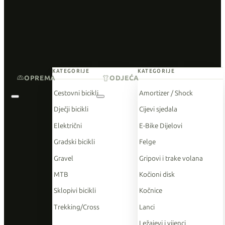
KATEGORIJE
KATEGORIJE
OPREMA
ODJEĆA
Cestovni bicikli
Amortizer / Shock
Dječji bicikli
Cijevi sjedala
Električni
E-Bike Dijelovi
Gradski bicikli
Felge
Gravel
Gripovi i trake volana
MTB
Kočioni disk
Sklopivi bicikli
Kočnice
Trekking/Cross
Lanci
Ležajevi i vijenci