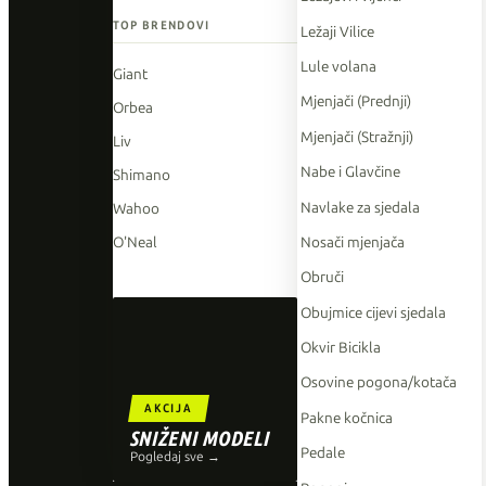
TOP BRENDOVI
Ležaji Vilice
Lule volana
Giant
Mjenjači (Prednji)
Orbea
Mjenjači (Stražnji)
Liv
Nabe i Glavčine
Shimano
Navlake za sjedala
Wahoo
Nosači mjenjača
O'Neal
Obruči
Obujmice cijevi sjedala
Okvir Bicikla
Osovine pogona/kotača
AKCIJA
Pakne kočnica
SNIŽENI MODELI
Pedale
Pogledaj sve →