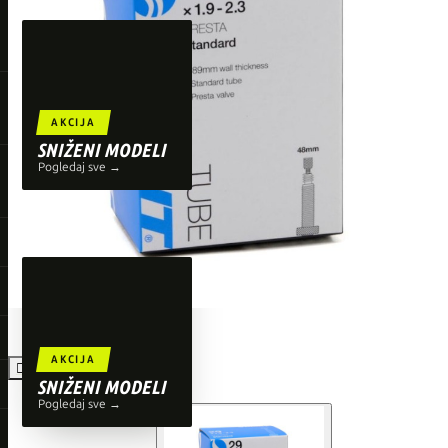
TOP BRENDOVI
Giant
Orbea
Liv
AKCIJA
Shimano
SNIŽENI MODELI
Pogledaj sve →
Wahoo
O'Neal
AKCIJA

SNIŽENI MODELI
Pogledaj sve →