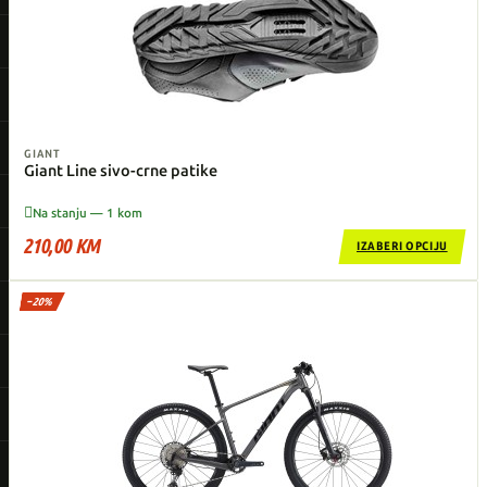
GIANT
Giant Line sivo-crne patike

Na stanju — 1 kom
210,00 KM
IZABERI OPCIJU
−20%