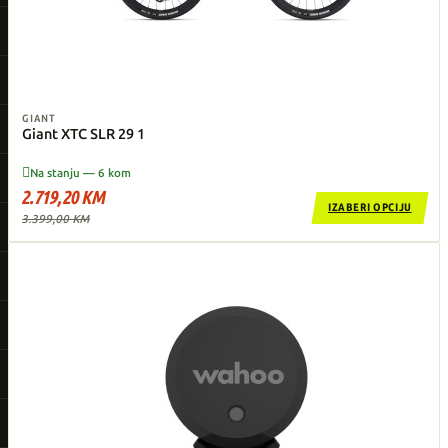
GIANT
Giant XTC SLR 29 1

Na stanju — 6 kom
2.719,20 KM
IZABERI OPCIJU
3.399,00 KM