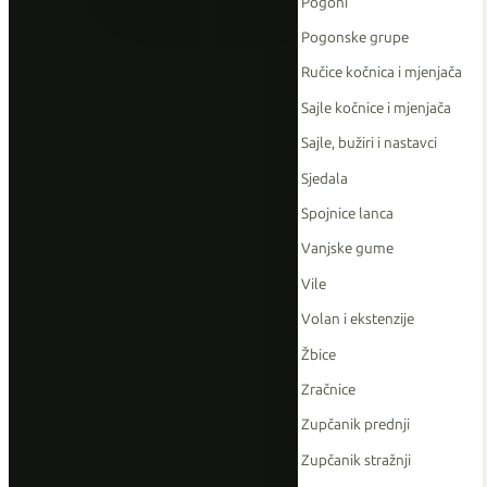
Pogoni
Pogonske grupe
Ručice kočnica i mjenjača
Sajle kočnice i mjenjača
Sajle, bužiri i nastavci
Sjedala
Spojnice lanca
Vanjske gume
Vile
Volan i ekstenzije
Žbice
Zračnice
Zupčanik prednji
Zupčanik stražnji