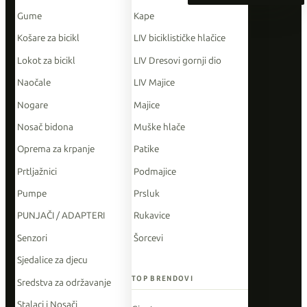
Gume
Kape
Košare za bicikl
LIV biciklističke hlačice
Lokot za bicikl
LIV Dresovi gornji dio
Naočale
LIV Majice
Nogare
Majice
Nosač bidona
Muške hlače
Oprema za krpanje
Patike
Prtljažnici
Podmajice
Pumpe
Prsluk
PUNJAČI / ADAPTERI
Rukavice
Senzori
Šorcevi
Sjedalice za djecu
TOP BRENDOVI
Sredstva za održavanje
Stalaci i Nosači