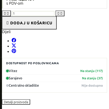
s PDV-om





DODAJ U KOŠARICU
Dijeli
DOSTUPNOST PO POSLOVNICAMA
Vitez
Na stanju (117)
Sarajevo
Na stanju (37)
Centralno skladište
Nije dostupno
Detalji proizvoda