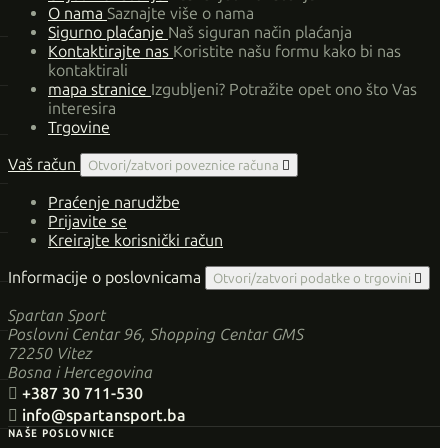
O nama
Saznajte više o nama
Sigurno plaćanje
Naš siguran način plaćanja
Kontaktirajte nas
Koristite našu formu kako bi nas
kontaktirali
mapa stranice
Izgubljeni? Potražite opet ono što Vas
interesira
Trgovine
Vaš račun
Otvori/zatvori poveznice računa

Praćenje narudžbe
Prijavite se
Kreirajte korisnički račun
Informacije o poslovnicama
Otvori/zatvori podatke o trgovini

Spartan Sport
Poslovni Centar 96, Shopping Centar GMS
72250 Vitez
Bosna i Hercegovina

+387 30 711-530

info@spartansport.ba
NAŠE POSLOVNICE