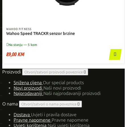
WAHOO FITNESS
Wahoo Speed TRACKR senzor brzine

Na stanju — 5 kom
89,00 KM

Proizvodi
Otvori/zatvori proizvodi poveznice

Snižena cijena
Our special products
Novi proizvodi
Naši novi proizvodi
Najprodavaniji
Naši najprodavaniji proizvodi
O nama
Otvori/zatvori o nama poveznice

Dostava
Uvjeti i pravila dostave
Pravne napomene
Pravne napomene
Uvjeti korištenja
Naši uvjeti korištenja