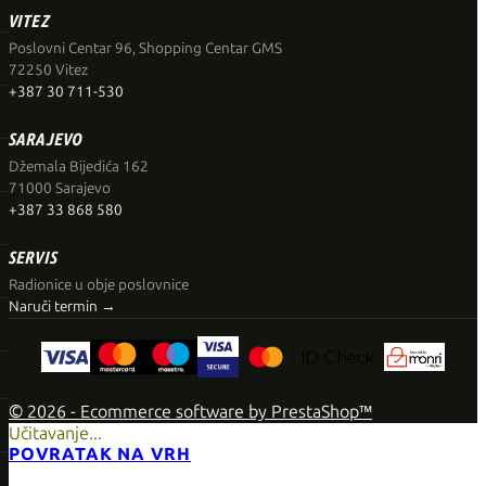
VITEZ
Poslovni Centar 96, Shopping Centar GMS
72250 Vitez
+387 30 711-530
SARAJEVO
Džemala Bijedića 162
71000 Sarajevo
+387 33 868 580
SERVIS
Radionice u obje poslovnice
Naruči termin →
© 2026 - Ecommerce software by PrestaShop™
Učitavanje...
POVRATAK NA VRH