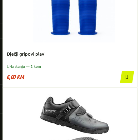
Dječji gripovi plavi

Na stanju — 2 kom
6,00 KM
