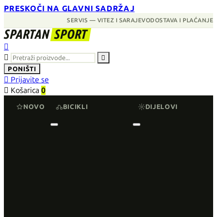
PRESKOČI NA GLAVNI SADRŽAJ
SERVIS — VITEZ I SARAJEVO
DOSTAVA I PLAĆANJE
SPARTAN
SPORT



PONIŠTI

Prijavite se

Košarica
0
NOVO
BICIKLI
DIJELOVI