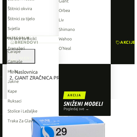
Giant
Štitnici okvira
Orbea
Štitnici za tijelo
Liv
Svjetla
Shimano
Torbice za Bicikl
KATEGORIJE
Wahoo
BRENDOVI
AKCIJE
Trenažeri
O'Neal
Čarape

Gamaše
TOP BRENDOVI
Hlače
Naslovnica
GIANT ZRAČNICA PRESTA 29 X 1.9-2.3
Giant
Jakne
Orbea
Kape
AKCIJA
Liv
Ruksaci
SNIŽENI MODELI
Shimano
Pogledaj sve →
Stolice i Ležaljke
Wahoo
Traka Za Glavu
O'Neal