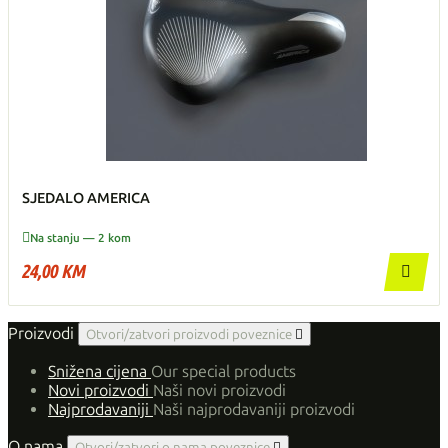
SJEDALO AMERICA

Na stanju — 2 kom
24,00 KM

Proizvodi
Otvori/zatvori proizvodi poveznice

Snižena cijena
Our special products
Novi proizvodi
Naši novi proizvodi
Najprodavaniji
Naši najprodavaniji proizvodi
O nama
Otvori/zatvori o nama poveznice
