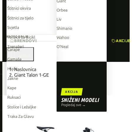
Giant
Štitnici okvira
Orbea
Štitnici za tijelo
Liv
Svjetla
Shimano
Torbice za Bicikl
KATEGORIJE
Wahoo
BRENDOVI
AKCIJE
Trenažeri
O'Neal
Čarape

Gamaše
TOP BRENDOVI
Hlače
Naslovnica
Giant Talon 1-GE
Giant
Jakne
Orbea
Kape
AKCIJA
Liv
Ruksaci
SNIŽENI MODELI
Shimano
Pogledaj sve →
Stolice i Ležaljke
Wahoo
Traka Za Glavu
O'Neal