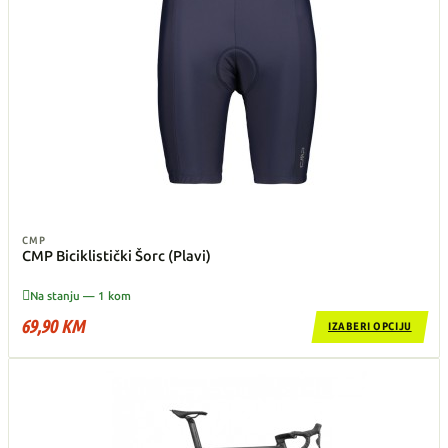
CMP
CMP Biciklistički Šorc (Plavi)

Na stanju — 1 kom
69,90 KM
IZABERI OPCIJU