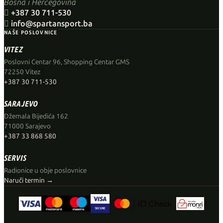
Bosna i Hercegovina

+387 30 711-530

info@spartansport.ba
NAŠE POSLOVNICE
VITEZ
Poslovni Centar 96, Shopping Centar GMS
72250 Vitez
+387 30 711-530
SARAJEVO
Džemala Bijedića 162
71000 Sarajevo
+387 33 868 580
SERVIS
Radionice u obje poslovnice
Naruči termin →