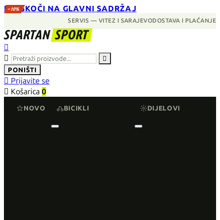
PRESKOČI NA GLAVNI SADRŽAJ
−10%
SERVIS — VITEZ I SARAJEVO
DOSTAVA I PLAĆANJE
SPARTAN
SPORT



PONIŠTI

Prijavite se

Košarica
0
NOVO
BICIKLI
DIJELOVI