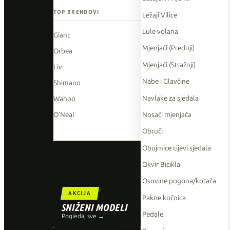
TOP BRENDOVI
Ležaji Vilice
Lule volana
Giant
Mjenjači (Prednji)
Orbea
Mjenjači (Stražnji)
Liv
Nabe i Glavčine
Shimano
Navlake za sjedala
Wahoo
Nosači mjenjača
O'Neal
Obruči
Obujmice cijevi sjedala
Okvir Bicikla
Osovine pogona/kotača
AKCIJA
Pakne kočnica
SNIŽENI MODELI
Pedale
Pogledaj sve →