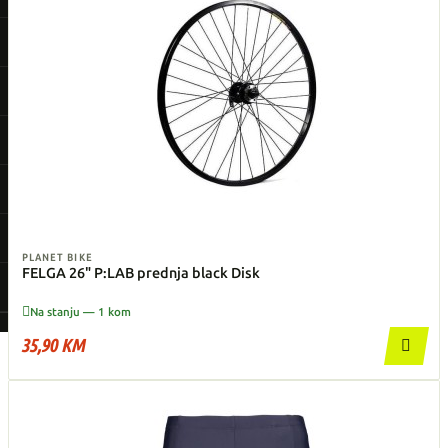
PLANET BIKE
FELGA 26" P:LAB prednja black Disk

Na stanju — 1 kom
35,90 KM
