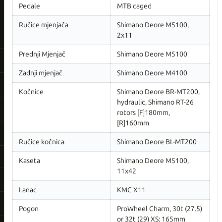
Pedale
MTB caged
Ručice mjenjača
Shimano Deore M5100,
2x11
Prednji Mjenjač
Shimano Deore M5100
Zadnji mjenjač
Shimano Deore M4100
Kočnice
Shimano Deore BR-MT200,
hydraulic, Shimano RT-26
rotors [F]180mm,
[R]160mm
Ručice kočnica
Shimano Deore BL-MT200
Kaseta
Shimano Deore M5100,
11x42
Lanac
KMC X11
Pogon
ProWheel Charm, 30t (27.5)
or 32t (29) XS: 165mm