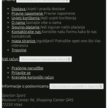
Dostava
Uvjeti i pravila dostave
Pravne napomene
Pravne napomene
Uvjeti korištenja
Naši uvjeti korištenja
O nama
Saznajte više o nama
Sigurno plaćanje
Naš siguran način plaćanja
Kontaktirajte nas
Koristite našu formu kako bi nas
kontaktirali
mapa stranice
Izgubljeni? Potražite opet ono što Vas
interesira
Trgovine
Vaš račun
Otvori/zatvori poveznice računa

Praćenje narudžbe
Prijavite se
Kreirajte korisnički račun
Informacije o poslovnicama
Otvori/zatvori podatke o trgovini

Spartan Sport
Poslovni Centar 96, Shopping Centar GMS
72250 Vitez