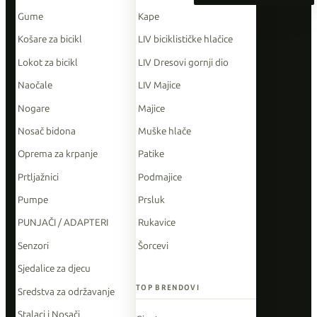
Gume
Kape
Košare za bicikl
LIV biciklističke hlačice
Lokot za bicikl
LIV Dresovi gornji dio
Naočale
LIV Majice
Nogare
Majice
Nosač bidona
Muške hlače
Oprema za krpanje
Patike
Prtljažnici
Podmajice
Pumpe
Prsluk
PUNJAČI / ADAPTERI
Rukavice
Senzori
Šorcevi
Sjedalice za djecu
TOP BRENDOVI
Sredstva za održavanje
Stalaci i Nosači