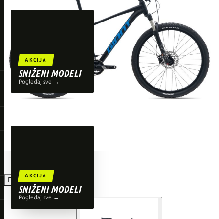
TOP BRENDOVI
Giant
Orbea
Liv
AKCIJA
Shimano
SNIŽENI MODELI
Pogledaj sve →
Wahoo
O'Neal
AKCIJA

SNIŽENI MODELI
Pogledaj sve →