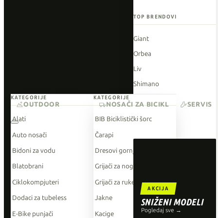
TOP BRENDOVI
Giant
Orbea
Liv
Shimano
KATEGORIJE
KATEGORIJE
Wahoo
OUTDOOR
NOSAČI ZA BICIKL
SERVIS
O'Neal
Alati
BIB Biciklistički šorc
Auto nosači
Čarapi
Bidoni za vodu
Dresovi gornji dio
Blatobrani
Grijači za noge
Ciklokompjuteri
Grijači za ruke
AKCIJA
Dodaci za tubeless
Jakne
SNIŽENI MODELI
Pogledaj sve →
E-Bike punjači
Kacige