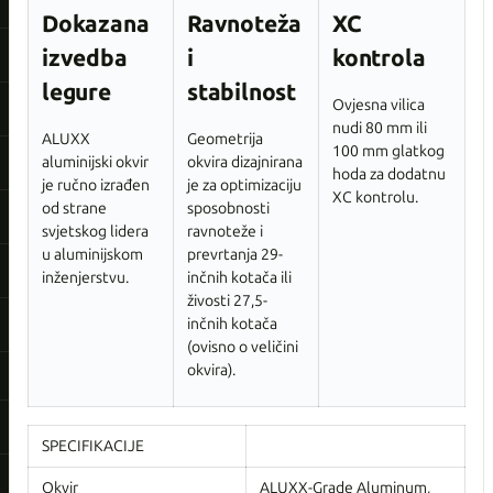
Dokazana
Ravnoteža
XC
izvedba
i
kontrola
legure
stabilnost
Ovjesna vilica
nudi 80 mm ili
ALUXX
Geometrija
100 mm glatkog
aluminijski okvir
okvira dizajnirana
hoda za dodatnu
je ručno izrađen
je za optimizaciju
XC kontrolu.
od strane
sposobnosti
svjetskog lidera
ravnoteže i
u aluminijskom
prevrtanja 29-
inženjerstvu.
inčnih kotača ili
živosti 27,5-
inčnih kotača
(ovisno o veličini
okvira).
SPECIFIKACIJE
Okvir
ALUXX-Grade Aluminum,