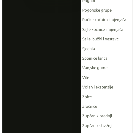
Pogoni
Pogonske grupe
Ručice kočnica i mjenjača
Sajle kočnice i mjenjača
Sajle, bužiri i nastavci
Sjedala
Spojnice lanca
Vanjske gume
Vile
Volan i ekstenzije
Žbice
Zračnice
Zupčanik prednji
Zupčanik stražnji