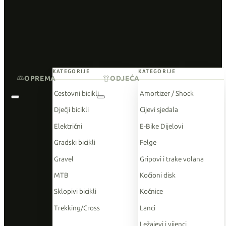
KATEGORIJE
KATEGORIJE
OPREMA
ODJEĆA
Cestovni bicikli
Amortizer / Shock
Dječji bicikli
Cijevi sjedala
Električni
E-Bike Dijelovi
Gradski bicikli
Felge
Gravel
Gripovi i trake volana
MTB
Kočioni disk
Sklopivi bicikli
Kočnice
Trekking/Cross
Lanci
Ležajevi i vijenci