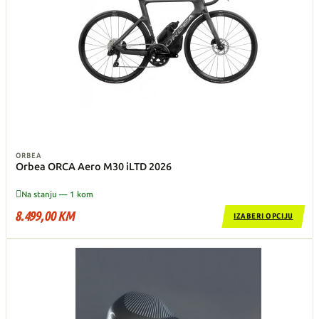
ORBEA
Orbea ORCA Aero M30 iLTD 2026

Na stanju — 1 kom
8.499,00 KM
IZABERI OPCIJU