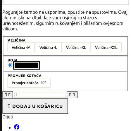
Pogurajte tempo na usponima, opustite na spustovima. Ovaj
aluminijski hardtail daje vam osjećaj za stazu s
uravnoteženim, sigurnim rukovanjem i plišanom ovjesnom
vilicom.
VELIČINA
Veličina -
M
Veličina -
L
Veličina -
XL
Veličina -
XXL
BOJA
Boja - Black
PROMJER KOTAČA
Promjer Kotača -
29"





DODAJ U KOŠARICU
Dijeli