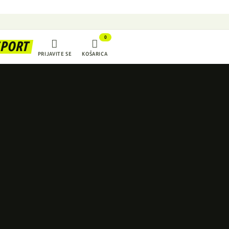
0


SPORT
PRIJAVITE SE
KOŠARICA