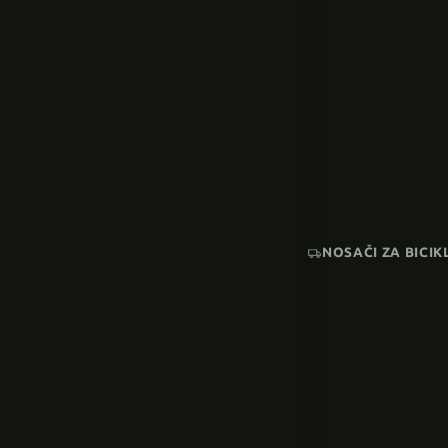
NOSAČI ZA BICIK
AKCIJA
SNIŽENI MODELI
Pogledaj sve →