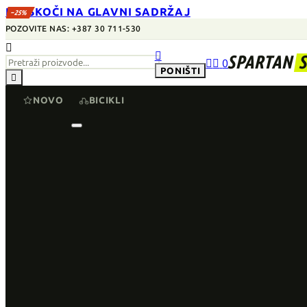
PRESKOČI NA GLAVNI SADRŽAJ
−25%
POZOVITE NAS: +387 30 711-530


SPARTAN


0
PONIŠTI

NOVO
BICIKLI