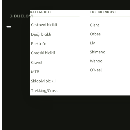
KATEGORIJE
TOP BRENDOVI
DIJELOVI
Cestovni bicikli
Giant
Orbea
Dječji bicikli
Liv
Električni
Shimano
Gradski bicikli
Wahoo
Gravel
O'Neal
MTB
Sklopivi bicikli
Trekking/Cross