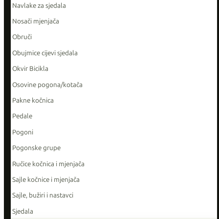
Navlake za sjedala
Nosači mjenjača
Obruči
Obujmice cijevi sjedala
Okvir Bicikla
Osovine pogona/kotača
Pakne kočnica
Pedale
Pogoni
Pogonske grupe
Ručice kočnica i mjenjača
Sajle kočnice i mjenjača
Sajle, bužiri i nastavci
Sjedala