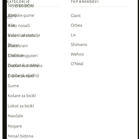
KATEGORIJE
TOP BRENDOVI
Spojnice lanca
ODJEĆA
Vanjske gume
Alati
Giant
Vile
Orbea
Auto nosači
Liv
Volan i ekstenzije
Bidoni za vodu
Shimano
Žbice
Blatobrani
Wahoo
Zračnice
Ciklokompjuteri
O'Neal
Zupčanik prednji
Dodaci za tubeless
Zupčanik stražnji
E-Bike punjači
Gume
Košare za bicikl
Lokot za bicikl
Naočale
Nogare
Nosač bidona