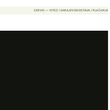
SERVIS — VITEZ I SARAJEVO
DOSTAVA I PLAĆANJE