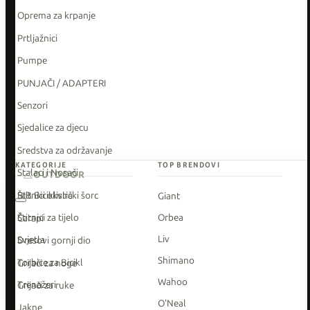
Oprema za krpanje
Prtljažnici
Pumpe
PUNJAČI / ADAPTERI
Senzori
Sjedalice za djecu
Sredstva za održavanje
KATEGORIJE
TOP BRENDOVI
Stalaci i Nosači
OUTDOOR
Štitnici okvira
BIB Biciklistički šorc
Giant
Štitnici za tijelo
Orbea
Čarapi
Liv
Svjetla
Dresovi gornji dio
Shimano
Torbice za Bicikl
Grijači za noge
Wahoo
Trenažeri
Grijači za ruke
O'Neal
Jakne