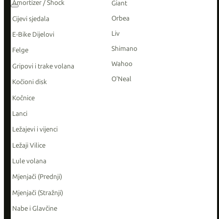
Amortizer / Shock
Giant
Orbea
Cijevi sjedala
Liv
E-Bike Dijelovi
Shimano
Felge
Wahoo
Gripovi i trake volana
O'Neal
Kočioni disk
Kočnice
Lanci
Ležajevi i vijenci
Ležaji Vilice
Lule volana
Mjenjači (Prednji)
Mjenjači (Stražnji)
Nabe i Glavčine