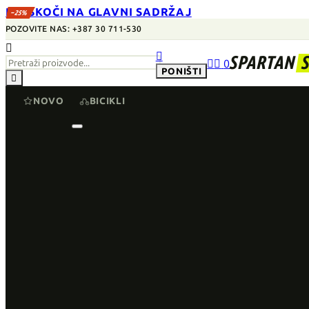
PRESKOČI NA GLAVNI SADRŽAJ
−25%
POZOVITE NAS: +387 30 711-530


SPARTAN


0
PONIŠTI

NOVO
BICIKLI