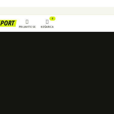
0


SPORT
PRIJAVITE SE
KOŠARICA