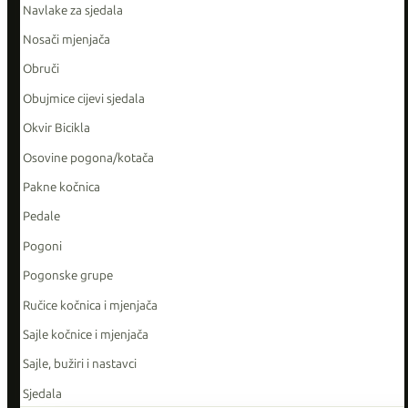
Navlake za sjedala
Nosači mjenjača
Obruči
Obujmice cijevi sjedala
Okvir Bicikla
Osovine pogona/kotača
Pakne kočnica
Pedale
Pogoni
Pogonske grupe
Ručice kočnica i mjenjača
Sajle kočnice i mjenjača
Sajle, bužiri i nastavci
Sjedala