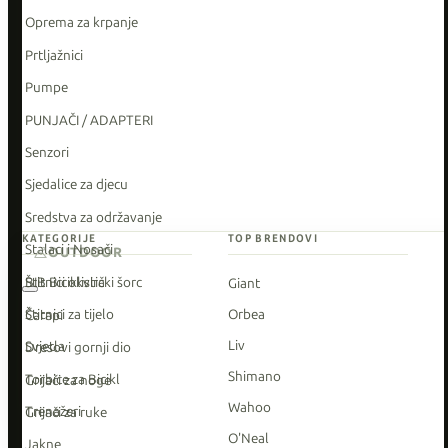
Oprema za krpanje
Prtljažnici
Pumpe
PUNJAČI / ADAPTERI
Senzori
Sjedalice za djecu
Sredstva za održavanje
KATEGORIJE
TOP BRENDOVI
Stalaci i Nosači
OUTDOOR
Štitnici okvira
BIB Biciklistički šorc
Giant
Štitnici za tijelo
Orbea
Čarapi
Liv
Svjetla
Dresovi gornji dio
Shimano
Torbice za Bicikl
Grijači za noge
Wahoo
Trenažeri
Grijači za ruke
O'Neal
Jakne