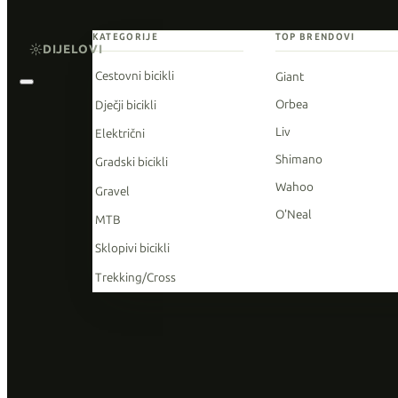
KATEGORIJE
TOP BRENDOVI
DIJELOVI
Cestovni bicikli
Giant
Orbea
Dječji bicikli
Liv
Električni
Shimano
Gradski bicikli
Wahoo
Gravel
O'Neal
MTB
Sklopivi bicikli
Trekking/Cross