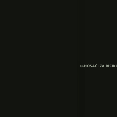
NOSAČI ZA BICIK
AKCIJA
SNIŽENI MODELI
Pogledaj sve →