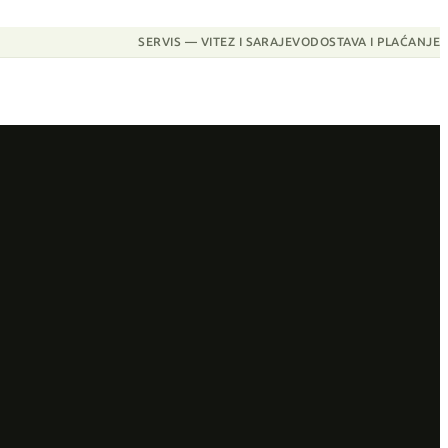
SERVIS — VITEZ I SARAJEVO
DOSTAVA I PLAĆANJE