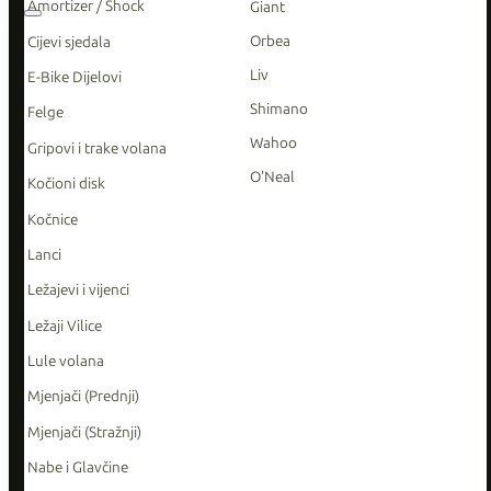
Amortizer / Shock
Giant
Orbea
Cijevi sjedala
Liv
E-Bike Dijelovi
Shimano
Felge
Wahoo
Gripovi i trake volana
O'Neal
Kočioni disk
Kočnice
Lanci
Ležajevi i vijenci
Ležaji Vilice
Lule volana
Mjenjači (Prednji)
Mjenjači (Stražnji)
Nabe i Glavčine