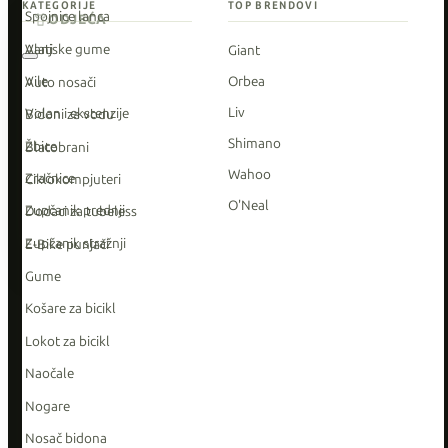
KATEGORIJE
TOP BRENDOVI
Spojnice lanca
ODJEĆA
Vanjske gume
Alati
Giant
Vile
Orbea
Auto nosači
Liv
Volan i ekstenzije
Bidoni za vodu
Shimano
Žbice
Blatobrani
Wahoo
Zračnice
Ciklokompjuteri
O'Neal
Zupčanik prednji
Dodaci za tubeless
Zupčanik stražnji
E-Bike punjači
Gume
Košare za bicikl
Lokot za bicikl
Naočale
Nogare
Nosač bidona